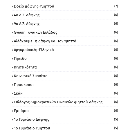
Ωδείο Δάφνης-Υμηττού
(7)
4ο Δ.Σ. Δάφνης
(6)
9ο Δ.Σ. Δάφνης
(6)
Ένωση Γυναικών Ελλάδος
(6)
ΑλλάΖουμε Τη Δάφνη Και Τον Υμηττό
(6)
Αργυρούπολη-Ελληνικό
(6)
Γήπεδο
(6)
Κινητικότητα
(6)
Κοινωνικό Συσσίτιο
(6)
Πρόσκοποι
(6)
Σκάκι
(6)
Σύλλογος Δημοκρατικών Γυναικών Υμηττού-Δάφνης
(6)
Εμπόριο
(6)
1ο Γυμνάσιο Δάφνης
(5)
1ο Γυμνάσιο Υμηττού
(5)