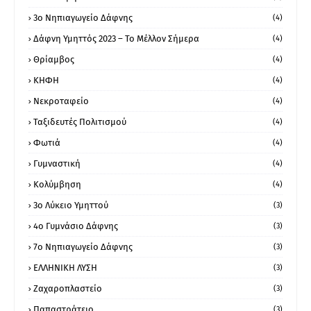
3ο Νηπιαγωγείο Δάφνης
(4)
Δάφνη Υμηττός 2023 – Το Μέλλον Σήμερα
(4)
Θρίαμβος
(4)
ΚΗΦΗ
(4)
Νεκροταφείο
(4)
Ταξιδευτές Πολιτισμού
(4)
Φωτιά
(4)
Γυμναστική
(4)
Κολύμβηση
(4)
3ο Λύκειο Υμηττού
(3)
4ο Γυμνάσιο Δάφνης
(3)
7ο Νηπιαγωγείο Δάφνης
(3)
ΕΛΛΗΝΙΚΗ ΛΥΣΗ
(3)
Ζαχαροπλαστείο
(3)
Παπαστράτειο
(3)