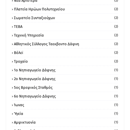
Νέα Αριστερά
(2)
Πλατεία Ηρώων Πολυτεχνείου
(2)
Σωματείο Συνταξιούχων
(2)
ΤΕΒΑ
(2)
Τεχνική Υπηρεσία
(2)
Αθλητικός Σύλλογος Ταεκβοντο Δάφνη
(2)
Βόλεϊ
(2)
Τροχαίο
(2)
1ο Νηπιαγωγείο Δάφνης
(1)
2ο Νηπιαγωγείο Δάφνης
(1)
5ος Βρεφικός Σταθμός
(1)
6ο Νηπιαγωγείο Δάφνης
(1)
Ίωνας
(1)
Ύγεία
(1)
Αμφικτυονία
(1)