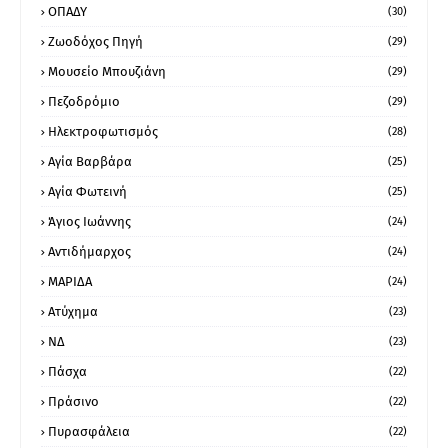
ΟΠΑΔΥ
(30)
Ζωοδόχος Πηγή
(29)
Μουσείο Μπουζιάνη
(29)
Πεζοδρόμιο
(29)
Ηλεκτροφωτισμός
(28)
Αγία Βαρβάρα
(25)
Αγία Φωτεινή
(25)
Άγιος Ιωάννης
(24)
Αντιδήμαρχος
(24)
ΜΑΡΙΔΑ
(24)
Ατύχημα
(23)
ΝΔ
(23)
Πάσχα
(22)
Πράσινο
(22)
Πυρασφάλεια
(22)