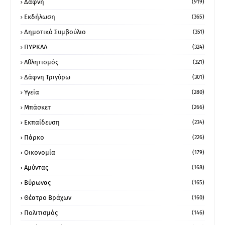
Δάφνη
(919)
Εκδήλωση
(365)
Δημοτικό Συμβούλιο
(351)
ΠΥΡΚΑΛ
(324)
Αθλητισμός
(321)
Δάφνη Τριγύρω
(301)
Υγεία
(280)
Μπάσκετ
(266)
Εκπαίδευση
(234)
Πάρκο
(226)
Οικονομία
(179)
Αμύντας
(168)
Βύρωνας
(165)
Θέατρο Βράχων
(160)
Πολιτισμός
(146)