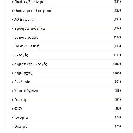
Πολίτες Σε Κίνηση
(134)
Οικονομική Επιτροπή
(128)
ΑΟ Δάφνης
(125)
Εγκληματικότητα
(119)
Εθελοντισμός
(117)
Πόλη Φωτεινή
(116)
Εκλογές
(111)
Δημοτικές Εκλογές
(109)
Δήμαρχος
(106)
Εκκλησία
(91)
Χριστούγεννα
(88)
Γιορτή
(84)
ΦΟΥ
(80)
Ιστορία
(78)
Θέατρο
(76)