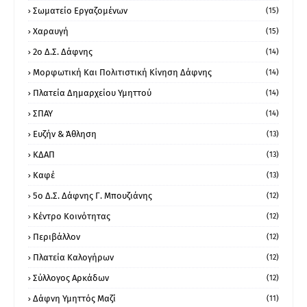
Σωματείο Εργαζομένων
(15)
Χαραυγή
(15)
2ο Δ.Σ. Δάφνης
(14)
Μορφωτική Και Πολιτιστική Κίνηση Δάφνης
(14)
Πλατεία Δημαρχείου Υμηττού
(14)
ΣΠΑΥ
(14)
Ευζήν & Άθληση
(13)
ΚΔΑΠ
(13)
Καφέ
(13)
5ο Δ.Σ. Δάφνης Γ. Μπουζιάνης
(12)
Κέντρο Κοινότητας
(12)
Περιβάλλον
(12)
Πλατεία Καλογήρων
(12)
Σύλλογος Αρκάδων
(12)
Δάφνη Υμηττός Μαζί
(11)