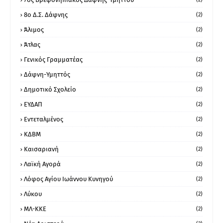
8ο Δ.Σ. Δάφνης
(2)
Άλιμος
(2)
Άτλας
(2)
Γενικός Γραμματέας
(2)
Δάφνη-Υμηττός
(2)
Δημοτικό Σχολείο
(2)
ΕΥΔΑΠ
(2)
Εντεταλμένος
(2)
ΚΔΒΜ
(2)
Καισαριανή
(2)
Λαϊκή Αγορά
(2)
Λόφος Αγίου Ιωάννου Κυνηγού
(2)
Λύκου
(2)
ΜΛ-ΚΚΕ
(2)