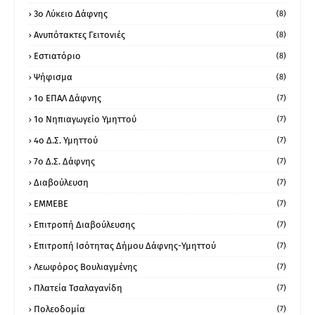
3ο Λύκειο Δάφνης
(8)
Ανυπότακτες Γειτονιές
(8)
Εστιατόριο
(8)
Ψήφισμα
(8)
1ο ΕΠΑΛ Δάφνης
(7)
1ο Νηπιαγωγείο Υμηττού
(7)
4ο Δ.Σ. Υμηττού
(7)
7ο Δ.Σ. Δάφνης
(7)
Διαβούλευση
(7)
ΕΜΜΕΒΕ
(7)
Επιτροπή Διαβούλευσης
(7)
Επιτροπή Ισότητας Δήμου Δάφνης-Υμηττού
(7)
Λεωφόρος Βουλιαγμένης
(7)
Πλατεία Τσαλαγανίδη
(7)
Πολεοδομία
(7)