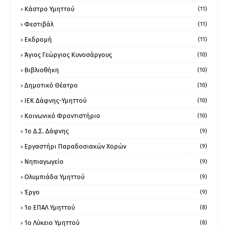
Κάστρο Υμηττού
(11)
Φεστιβάλ
(11)
Εκδρομή
(11)
Άγιος Γεώργιος Κυνοσάργους
(10)
Βιβλιοθήκη
(10)
Δημοτικό Θέατρο
(10)
ΙΕΚ Δάφνης-Υμηττού
(10)
Κοινωνικό Φροντιστήριο
(10)
1ο Δ.Σ. Δάφνης
(9)
Εργαστήρι Παραδοσιακών Χορών
(9)
Νηπιαγωγείο
(9)
Ολυμπιάδα Υμηττού
(9)
Έργο
(9)
1o ΕΠΑΛ Υμηττού
(8)
1ο Λύκειο Υμηττού
(8)