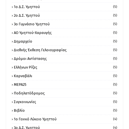
1ο Δ.Σ. Υμηττού
(5)
2ο Δ.Σ. Υμηττού
(5)
3ο Γυμνάσιο Υμηττού
(5)
ΑΟ Υμηττού-Χαραυγής
(5)
Δημαρχείο
(5)
Διεθνής Έκθεση Γελοιογραφίας
(5)
Δρόμοι Αντίστασης
(5)
Ελλήνων Ρίζες
(5)
Καρναβάλι
(5)
ΜΕΡΑ25
(5)
Ποδηλατόδρομος
(5)
Συγκοινωνίες
(5)
Βιβλίο
(5)
1ο Γενικό Λύκειο Υμηττού
(4)
3ο Δ.Σ. Υμηττού
(4)