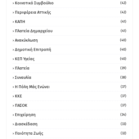
Κοινοτικό Συμβούλιο
(42)
Περιφέρεια Αττικής
(42)
ΚΑΠΗ
(41)
Πλατεία Δημαρχείου
(41)
Ανακύκλωση
(40)
Δημοτική Επιτροπή
(40)
ΚΕΠ Υγείας
(40)
Πλατεία
(39)
Συναυλία
(38)
Η Πόλη Μάς Ενώνει
(37)
ΚΚΕ
(37)
ΠΑΣΟΚ
(37)
Επιχείρηση
(34)
Διασκέδαση
(33)
Ποιότητα Ζωής
(32)