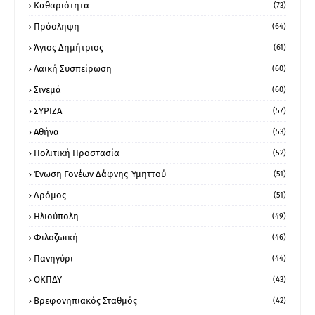
Καθαριότητα
(73)
Πρόσληψη
(64)
Άγιος Δημήτριος
(61)
Λαϊκή Συσπείρωση
(60)
Σινεμά
(60)
ΣΥΡΙΖΑ
(57)
Αθήνα
(53)
Πολιτική Προστασία
(52)
Ένωση Γονέων Δάφνης-Υμηττού
(51)
Δρόμος
(51)
Ηλιούπολη
(49)
Φιλοζωική
(46)
Πανηγύρι
(44)
ΟΚΠΔΥ
(43)
Βρεφονηπιακός Σταθμός
(42)