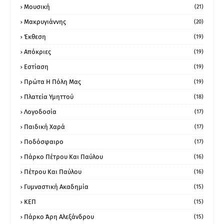
Μουσική
(21)
Μακρυγιάννης
(20)
Έκθεση
(19)
Απόκριες
(19)
Εστίαση
(19)
Πρώτα Η Πόλη Μας
(19)
Πλατεία Υμηττού
(18)
Λογοδοσία
(17)
Παιδική Χαρά
(17)
Ποδόσφαιρο
(17)
Πάρκο Πέτρου Και Παύλου
(16)
Πέτρου Και Παύλου
(16)
Γυμναστική Ακαδημία
(15)
ΚΕΠ
(15)
Πάρκο Άρη Αλεξάνδρου
(15)