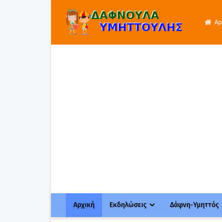
Αρ
Αρχική
Εκδηλώσεις
Δάφνη-Υμηττός