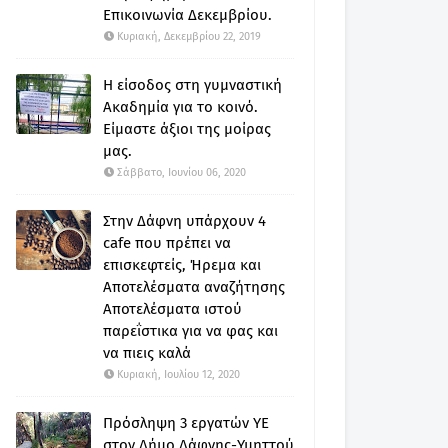
Επικοινωνία Δεκεμβρίου.
Κυριακή, Δεκεμβρίου 22, 2019
Η είσοδος στη γυμναστική
Ακαδημία για το κοινό.
Είμαστε άξιοι της μοίρας
μας.
Σάββατο, Ιουνίου 06, 2020
Στην Δάφνη υπάρχουν 4
cafe που πρέπει να
επισκεφτείς, Ήρεμα και
Αποτελέσματα αναζήτησης
Αποτελέσματα ιστού
παρεΐστικα για να φας και
να πιεις καλά
Κυριακή, Ιουλίου 12, 2020
Πρόσληψη 3 εργατών ΥΕ
στον Δήμο Δάφνης-Υμηττού