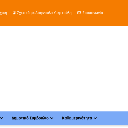
χική
Σχετικά με Δαφνούλα Υμηττούλη
Επικοινωνία
Δημοτικό Συμβούλιο
Καθημερινότητα