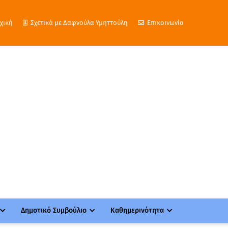
χική
Σχετικά με Δαφνούλα Υμηττούλη
Επικοινωνία
Δημοτικό Συμβούλιο
Καθημερινότητα