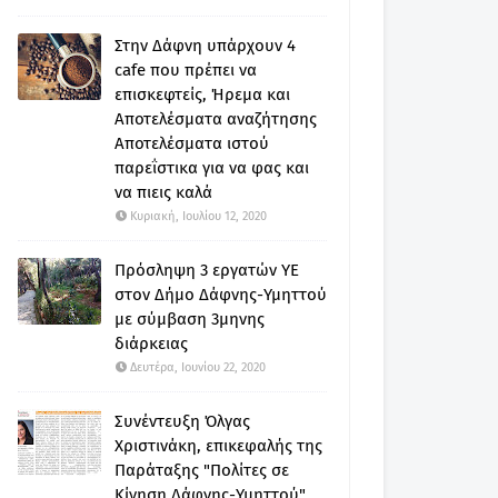
Στην Δάφνη υπάρχουν 4
cafe που πρέπει να
επισκεφτείς, Ήρεμα και
Αποτελέσματα αναζήτησης
Αποτελέσματα ιστού
παρεΐστικα για να φας και
να πιεις καλά
Κυριακή, Ιουλίου 12, 2020
Πρόσληψη 3 εργατών ΥΕ
στον Δήμο Δάφνης-Υμηττού
με σύμβαση 3μηνης
διάρκειας
Δευτέρα, Ιουνίου 22, 2020
Συνέντευξη Όλγας
Χριστινάκη, επικεφαλής της
Παράταξης "Πολίτες σε
Κίνηση Δάφνης-Υμηττού"