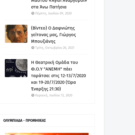
Μαστού «Άγιοι Ανάργυροι»
στα Άνω Πατήσια
Πέμπτη, Ιουλίου 09, 2020
(Βίντεο) Ο Δαφνιώτης
γείτονας μας, Γιώργος
Μπουζιάνης
Τρίτη, Οκτωβρίου 26, 2021
Η Θεατρική Ομάδα του
Φ.Ο.Υ "ΑΝΕΜΗ" πάει
ταράτσα: στις 12-13/7/2020
και 19-20/7/2020 (Ώρα
Έναρξης 21:30)
Κυριακή, Ιουλίου 12, 2020
ΟΛΥΜΠΙΑΔΑ - ΠΡΟΜΗΘΕΑΣ