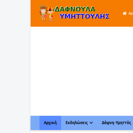
Αρ
Αρχική
Εκδηλώσεις
Δάφνη-Υμηττός