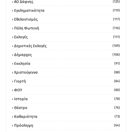
ΑΟ Δάφνης
(125)
Εγκληματικότητα
(119)
Εθελοντισμός
(117)
Πόλη Φωτεινή
(116)
Εκλογές
(111)
Δημοτικές Εκλογές
(109)
Δήμαρχος
(106)
Εκκλησία
(91)
Χριστούγεννα
(88)
Γιορτή
(84)
ΦΟΥ
(80)
Ιστορία
(78)
Θέατρο
(76)
Καθαριότητα
(73)
Πρόσληψη
(64)