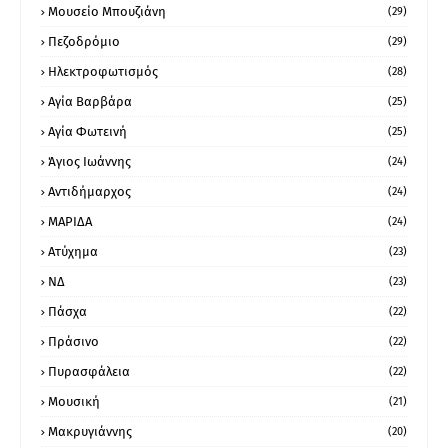
Μουσείο Μπουζιάνη
(29)
Πεζοδρόμιο
(29)
Ηλεκτροφωτισμός
(28)
Αγία Βαρβάρα
(25)
Αγία Φωτεινή
(25)
Άγιος Ιωάννης
(24)
Αντιδήμαρχος
(24)
ΜΑΡΙΔΑ
(24)
Ατύχημα
(23)
ΝΔ
(23)
Πάσχα
(22)
Πράσινο
(22)
Πυρασφάλεια
(22)
Μουσική
(21)
Μακρυγιάννης
(20)