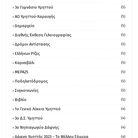
3ο Γυμνάσιο Υμηττού
(5)
ΑΟ Υμηττού-Χαραυγής
(5)
Δημαρχείο
(5)
Διεθνής Έκθεση Γελοιογραφίας
(5)
Δρόμοι Αντίστασης
(5)
Ελλήνων Ρίζες
(5)
Καρναβάλι
(5)
ΜΕΡΑ25
(5)
Ποδηλατόδρομος
(5)
Συγκοινωνίες
(5)
Βιβλίο
(5)
1ο Γενικό Λύκειο Υμηττού
(4)
3ο Δ.Σ. Υμηττού
(4)
3ο Νηπιαγωγείο Δάφνης
(4)
Δάφνη Υμηττός 2023 – Το Μέλλον Σήμερα
(4)