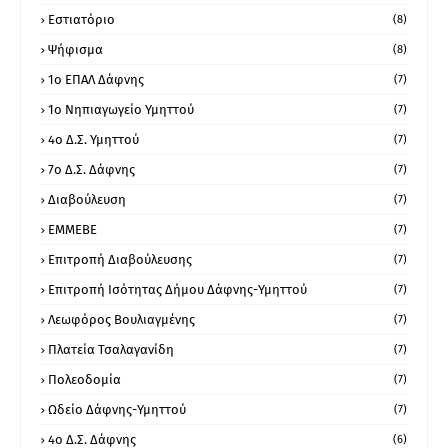
Εστιατόριο
(8)
Ψήφισμα
(8)
1ο ΕΠΑΛ Δάφνης
(7)
1ο Νηπιαγωγείο Υμηττού
(7)
4ο Δ.Σ. Υμηττού
(7)
7ο Δ.Σ. Δάφνης
(7)
Διαβούλευση
(7)
ΕΜΜΕΒΕ
(7)
Επιτροπή Διαβούλευσης
(7)
Επιτροπή Ισότητας Δήμου Δάφνης-Υμηττού
(7)
Λεωφόρος Βουλιαγμένης
(7)
Πλατεία Τσαλαγανίδη
(7)
Πολεοδομία
(7)
Ωδείο Δάφνης-Υμηττού
(7)
4ο Δ.Σ. Δάφνης
(6)