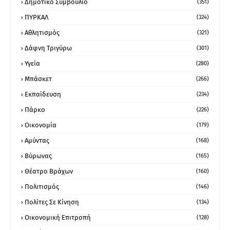
Δημοτικό Συμβούλιο
(351)
ΠΥΡΚΑΛ
(324)
Αθλητισμός
(321)
Δάφνη Τριγύρω
(301)
Υγεία
(280)
Μπάσκετ
(266)
Εκπαίδευση
(234)
Πάρκο
(226)
Οικονομία
(179)
Αμύντας
(168)
Βύρωνας
(165)
Θέατρο Βράχων
(160)
Πολιτισμός
(146)
Πολίτες Σε Κίνηση
(134)
Οικονομική Επιτροπή
(128)