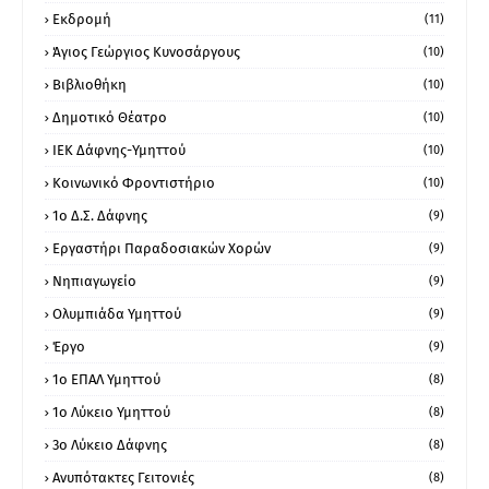
Εκδρομή
(11)
Άγιος Γεώργιος Κυνοσάργους
(10)
Βιβλιοθήκη
(10)
Δημοτικό Θέατρο
(10)
ΙΕΚ Δάφνης-Υμηττού
(10)
Κοινωνικό Φροντιστήριο
(10)
1ο Δ.Σ. Δάφνης
(9)
Εργαστήρι Παραδοσιακών Χορών
(9)
Νηπιαγωγείο
(9)
Ολυμπιάδα Υμηττού
(9)
Έργο
(9)
1o ΕΠΑΛ Υμηττού
(8)
1ο Λύκειο Υμηττού
(8)
3ο Λύκειο Δάφνης
(8)
Ανυπότακτες Γειτονιές
(8)