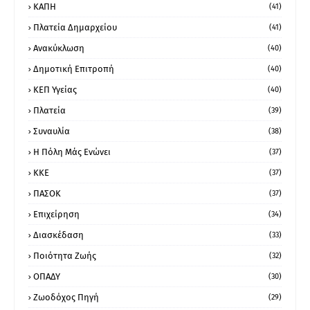
ΚΑΠΗ
(41)
Πλατεία Δημαρχείου
(41)
Ανακύκλωση
(40)
Δημοτική Επιτροπή
(40)
ΚΕΠ Υγείας
(40)
Πλατεία
(39)
Συναυλία
(38)
Η Πόλη Μάς Ενώνει
(37)
ΚΚΕ
(37)
ΠΑΣΟΚ
(37)
Επιχείρηση
(34)
Διασκέδαση
(33)
Ποιότητα Ζωής
(32)
ΟΠΑΔΥ
(30)
Ζωοδόχος Πηγή
(29)