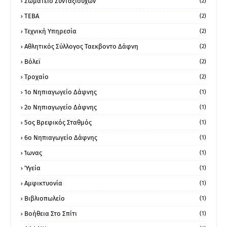
Σωματείο Συνταξιούχων
(2)
ΤΕΒΑ
(2)
Τεχνική Υπηρεσία
(2)
Αθλητικός Σύλλογος Ταεκβοντο Δάφνη
(2)
Βόλεϊ
(2)
Τροχαίο
(2)
1ο Νηπιαγωγείο Δάφνης
(1)
2ο Νηπιαγωγείο Δάφνης
(1)
5ος Βρεφικός Σταθμός
(1)
6ο Νηπιαγωγείο Δάφνης
(1)
Ίωνας
(1)
Ύγεία
(1)
Αμφικτυονία
(1)
Βιβλιοπωλείο
(1)
Βοήθεια Στο Σπίτι
(1)