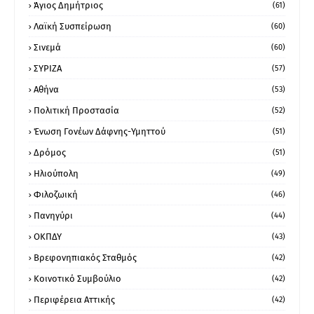
Άγιος Δημήτριος
(61)
Λαϊκή Συσπείρωση
(60)
Σινεμά
(60)
ΣΥΡΙΖΑ
(57)
Αθήνα
(53)
Πολιτική Προστασία
(52)
Ένωση Γονέων Δάφνης-Υμηττού
(51)
Δρόμος
(51)
Ηλιούπολη
(49)
Φιλοζωική
(46)
Πανηγύρι
(44)
ΟΚΠΔΥ
(43)
Βρεφονηπιακός Σταθμός
(42)
Κοινοτικό Συμβούλιο
(42)
Περιφέρεια Αττικής
(42)