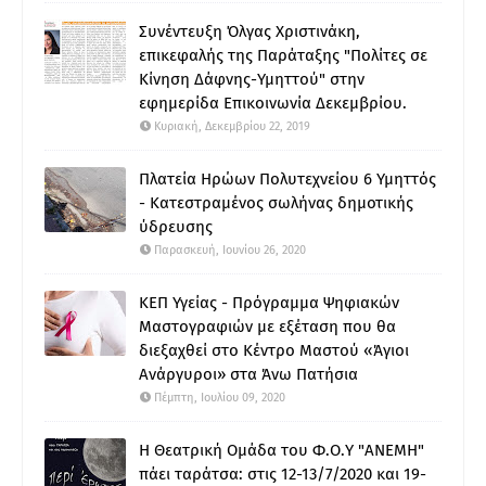
Συνέντευξη Όλγας Χριστινάκη,
επικεφαλής της Παράταξης "Πολίτες σε
Κίνηση Δάφνης-Υμηττού" στην
εφημερίδα Επικοινωνία Δεκεμβρίου.
Κυριακή, Δεκεμβρίου 22, 2019
Πλατεία Ηρώων Πολυτεχνείου 6 Υμηττός
- Κατεστραμένος σωλήνας δημοτικής
ύδρευσης
Παρασκευή, Ιουνίου 26, 2020
ΚΕΠ Υγείας - Πρόγραμμα Ψηφιακών
Μαστογραφιών με εξέταση που θα
διεξαχθεί στο Κέντρο Μαστού «Άγιοι
Ανάργυροι» στα Άνω Πατήσια
Πέμπτη, Ιουλίου 09, 2020
Η Θεατρική Ομάδα του Φ.Ο.Υ "ΑΝΕΜΗ"
πάει ταράτσα: στις 12-13/7/2020 και 19-