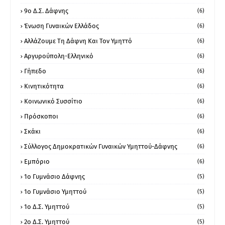
9ο Δ.Σ. Δάφνης
(6)
Ένωση Γυναικών Ελλάδος
(6)
ΑλλάΖουμε Τη Δάφνη Και Τον Υμηττό
(6)
Αργυρούπολη-Ελληνικό
(6)
Γήπεδο
(6)
Κινητικότητα
(6)
Κοινωνικό Συσσίτιο
(6)
Πρόσκοποι
(6)
Σκάκι
(6)
Σύλλογος Δημοκρατικών Γυναικών Υμηττού-Δάφνης
(6)
Εμπόριο
(6)
1ο Γυμνάσιο Δάφνης
(5)
1ο Γυμνάσιο Υμηττού
(5)
1ο Δ.Σ. Υμηττού
(5)
2ο Δ.Σ. Υμηττού
(5)