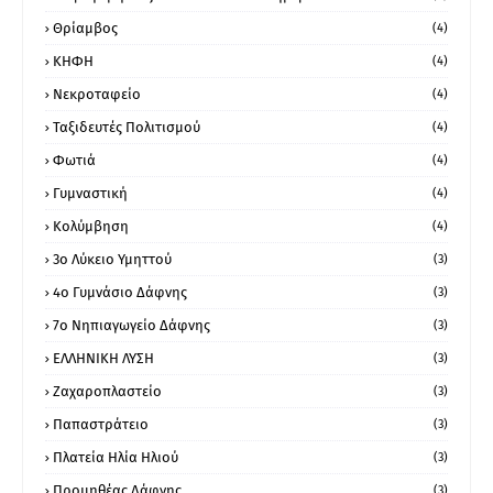
Θρίαμβος
(4)
ΚΗΦΗ
(4)
Νεκροταφείο
(4)
Ταξιδευτές Πολιτισμού
(4)
Φωτιά
(4)
Γυμναστική
(4)
Κολύμβηση
(4)
3ο Λύκειο Υμηττού
(3)
4ο Γυμνάσιο Δάφνης
(3)
7ο Νηπιαγωγείο Δάφνης
(3)
ΕΛΛΗΝΙΚΗ ΛΥΣΗ
(3)
Ζαχαροπλαστείο
(3)
Παπαστράτειο
(3)
Πλατεία Ηλία Ηλιού
(3)
Προμηθέας Δάφνης
(3)