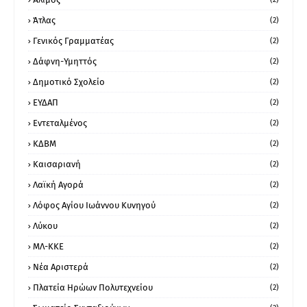
Άτλας
(2)
Γενικός Γραμματέας
(2)
Δάφνη-Υμηττός
(2)
Δημοτικό Σχολείο
(2)
ΕΥΔΑΠ
(2)
Εντεταλμένος
(2)
ΚΔΒΜ
(2)
Καισαριανή
(2)
Λαϊκή Αγορά
(2)
Λόφος Αγίου Ιωάννου Κυνηγού
(2)
Λύκου
(2)
ΜΛ-ΚΚΕ
(2)
Νέα Αριστερά
(2)
Πλατεία Ηρώων Πολυτεχνείου
(2)