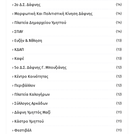
2ο Δ.Σ. Δάφνης
(14)
Μορφωτική Και Πολιτιστική Κίνηση Δάφνης
(14)
Πλατεία Δημαρχείου Υμηττού
(14)
ΣΠΑΥ
(14)
Ευζήν & Άθληση
(13)
ΚΔΑΠ
(13)
Καφέ
(13)
5ο Δ.Σ. Δάφνης Γ. Μπουζιάνης
(12)
Κέντρο Κοινότητας
(12)
Περιβάλλον
(12)
Πλατεία Καλογήρων
(12)
Σύλλογος Αρκάδων
(12)
Δάφνη Υμηττός Μαζί
(11)
Κάστρο Υμηττού
(11)
Φεστιβάλ
(11)