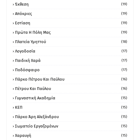
Έκθεση
(19)
Απόκριες
(19)
Εστίαση
(19)
Πρώτα Η Πόλη Μας
(19)
Πλατεία Υμηττού
(18)
Λογοδοσία
(17)
Παιδική Χαρά
(17)
Ποδόσφαιρο
(17)
Πάρκο Πέτρου Και Παύλου
(16)
Πέτρου Και Παύλου
(16)
Γυμναστική Ακαδημία
(15)
ΚΕΠ
(15)
Πάρκο Άρη Αλεξάνδρου
(15)
Σωματείο Εργαζομένων
(15)
Χαραυγή
(15)