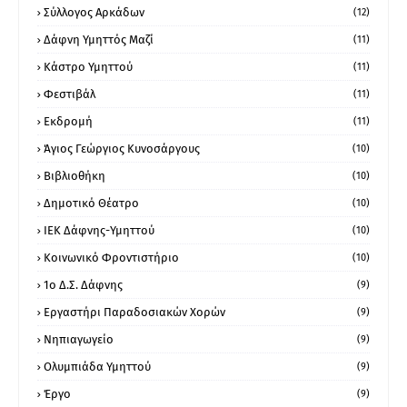
Σύλλογος Αρκάδων
(12)
Δάφνη Υμηττός Μαζί
(11)
Κάστρο Υμηττού
(11)
Φεστιβάλ
(11)
Εκδρομή
(11)
Άγιος Γεώργιος Κυνοσάργους
(10)
Βιβλιοθήκη
(10)
Δημοτικό Θέατρο
(10)
ΙΕΚ Δάφνης-Υμηττού
(10)
Κοινωνικό Φροντιστήριο
(10)
1ο Δ.Σ. Δάφνης
(9)
Εργαστήρι Παραδοσιακών Χορών
(9)
Νηπιαγωγείο
(9)
Ολυμπιάδα Υμηττού
(9)
Έργο
(9)