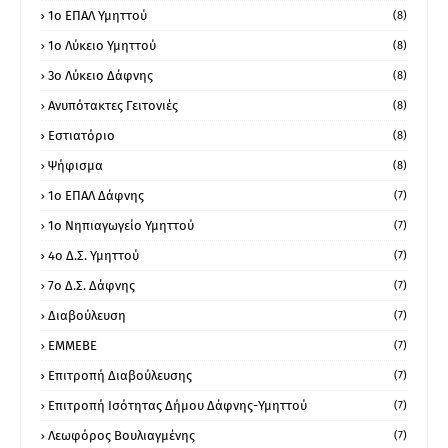
1o ΕΠΑΛ Υμηττού
(8)
1ο Λύκειο Υμηττού
(8)
3ο Λύκειο Δάφνης
(8)
Ανυπότακτες Γειτονιές
(8)
Εστιατόριο
(8)
Ψήφισμα
(8)
1ο ΕΠΑΛ Δάφνης
(7)
1ο Νηπιαγωγείο Υμηττού
(7)
4ο Δ.Σ. Υμηττού
(7)
7ο Δ.Σ. Δάφνης
(7)
Διαβούλευση
(7)
ΕΜΜΕΒΕ
(7)
Επιτροπή Διαβούλευσης
(7)
Επιτροπή Ισότητας Δήμου Δάφνης-Υμηττού
(7)
Λεωφόρος Βουλιαγμένης
(7)