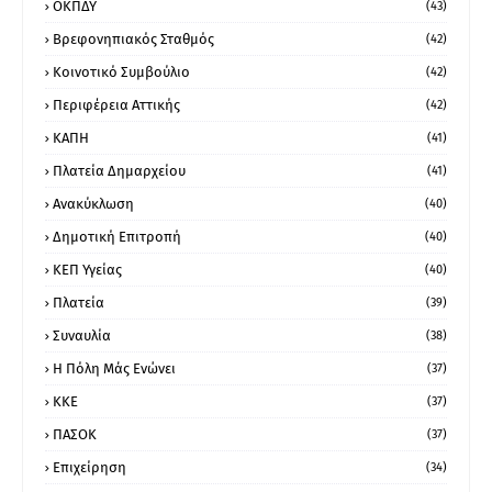
ΟΚΠΔΥ
(43)
Βρεφονηπιακός Σταθμός
(42)
Κοινοτικό Συμβούλιο
(42)
Περιφέρεια Αττικής
(42)
ΚΑΠΗ
(41)
Πλατεία Δημαρχείου
(41)
Ανακύκλωση
(40)
Δημοτική Επιτροπή
(40)
ΚΕΠ Υγείας
(40)
Πλατεία
(39)
Συναυλία
(38)
Η Πόλη Μάς Ενώνει
(37)
ΚΚΕ
(37)
ΠΑΣΟΚ
(37)
Επιχείρηση
(34)