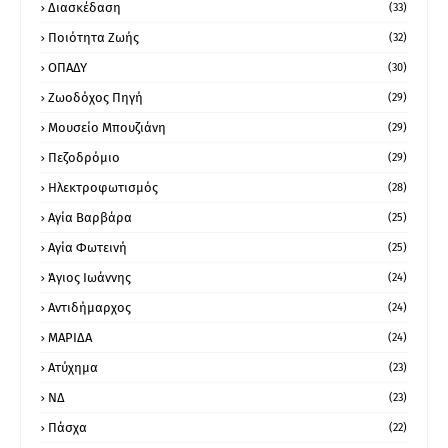
Διασκέδαση
(33)
Ποιότητα Ζωής
(32)
ΟΠΑΔΥ
(30)
Ζωοδόχος Πηγή
(29)
Μουσείο Μπουζιάνη
(29)
Πεζοδρόμιο
(29)
Ηλεκτροφωτισμός
(28)
Αγία Βαρβάρα
(25)
Αγία Φωτεινή
(25)
Άγιος Ιωάννης
(24)
Αντιδήμαρχος
(24)
ΜΑΡΙΔΑ
(24)
Ατύχημα
(23)
ΝΔ
(23)
Πάσχα
(22)