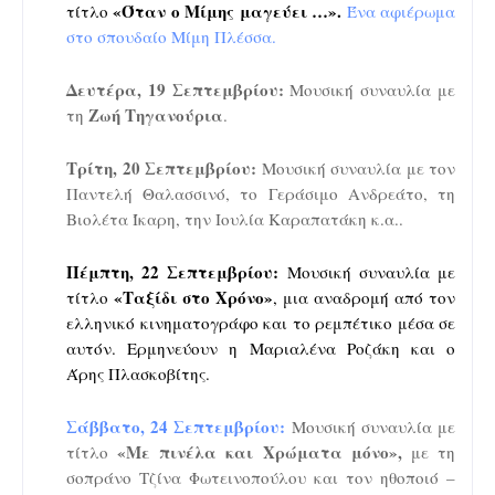
«Όταν ο Μίμης μαγεύει …».
τίτλο
Ένα αφιέρωμα
στο σπουδαίο Μίμη Πλέσσα.
Δευτέρα, 19 Σεπτεμβρίου:
Μουσική συναυλία με
Ζωή Τηγανούρια
τη
.
Τρίτη, 20 Σεπτεμβρίου:
Μουσική συναυλία με τον
Παντελή Θαλασσινό, το Γεράσιμο Ανδρεάτο, τη
Βιολέτα Ίκαρη, την Ιουλία Καραπατάκη κ.α..
Πέμπτη, 22 Σεπτεμβρίου:
Μουσική συναυλία με
«Ταξίδι στο Χρόνο»
τίτλο
, μια αναδρομή από τον
ελληνικό κινηματογράφο και το ρεμπέτικο μέσα σε
αυτόν. Ερμηνεύουν η Μαριαλένα Ροζάκη και ο
Άρης Πλασκοβίτης.
Σάββατο, 24 Σεπτεμβρίου:
Μουσική συναυλία με
«Με πινέλα και Χρώματα μόνο»,
τίτλο
με τη
σοπράνο Τζίνα Φωτεινοπούλου και τον ηθοποιό –