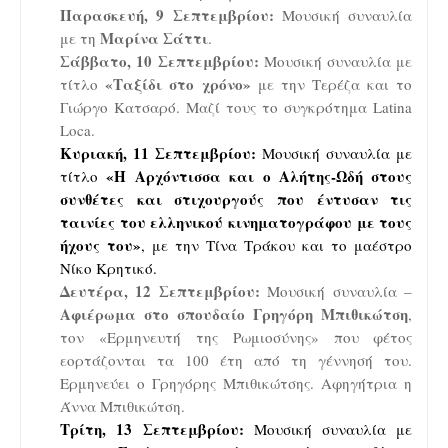
Παρασκευή, 9 Σεπτεμβρίου:
Μουσική συναυλία
Μαρίνα Σάττι
με τη
.
Σάββατο, 10 Σεπτεμβρίου:
Μουσική συναυλία με
«Ταξίδι στο χρόνο»
τίτλο
με την Τερέζα και το
Γιώργο Κατσαρό. Μαζί τους το συγκρότημα
Latina
Loca
.
Κυριακή, 11 Σεπτεμβρίου:
Μουσική συναυλία με
«Η Αρχόντισσα και ο Αλήτης-Ωδή στους
τίτλο
συνθέτες και στιχουργούς που έντυσαν τις
ταινίες του ελληνικού κινηματογράφου με τους
ήχους του»
, με την Τίνα Τράκου και το μαέστρο
Νίκο Κρητικό.
Δευτέρα, 12 Σεπτεμβρίου:
Μουσική συναυλία –
Αφιέρωμα στο σπουδαίο Γρηγόρη Μπιθικώτση
,
τον «Ερμηνευτή της Ρωμιοσύνης» που φέτος
εορτάζονται τα 100 έτη από τη γέννησή του.
Ερμηνεύει ο Γρηγόρης Μπιθικώτσης. Αφηγήτρια η
Άννα Μπιθικώτση.
Τρίτη, 13 Σεπτεμβρίου:
Μουσική συναυλία με