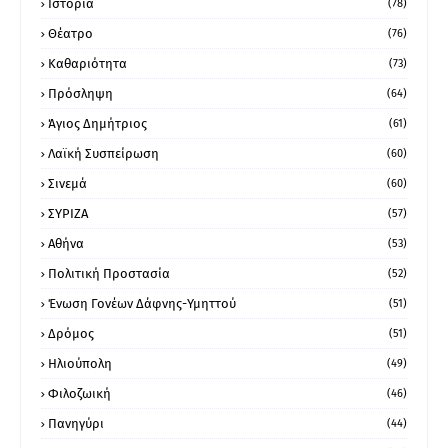
Ιστορία
(78)
Θέατρο
(76)
Καθαριότητα
(73)
Πρόσληψη
(64)
Άγιος Δημήτριος
(61)
Λαϊκή Συσπείρωση
(60)
Σινεμά
(60)
ΣΥΡΙΖΑ
(57)
Αθήνα
(53)
Πολιτική Προστασία
(52)
Ένωση Γονέων Δάφνης-Υμηττού
(51)
Δρόμος
(51)
Ηλιούπολη
(49)
Φιλοζωική
(46)
Πανηγύρι
(44)