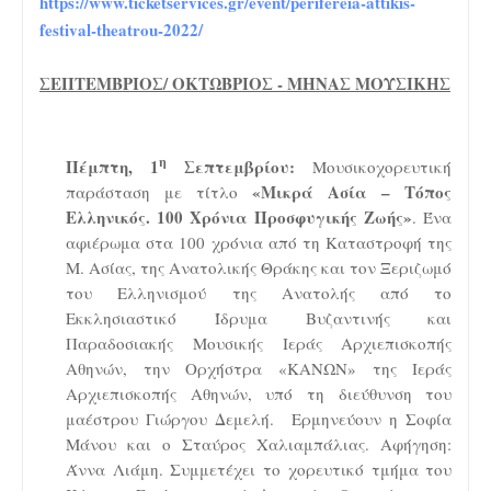
https://www.ticketservices.gr/event/perifereia-attikis-
festival-theatrou-2022/
ΣΕΠΤΕΜΒΡΙΟΣ/ ΟΚΤΩΒΡΙΟΣ - ΜΗΝΑΣ ΜΟΥΣΙΚΗΣ
η
Πέμπτη, 1
Σεπτεμβρίου:
Μουσικ
o
χορευτική
«Μικρά Ασία – Τόπος
παράσταση με τίτλο
Ελληνικός. 100 Χρόνια Προσφυγικής Ζωής»
. Ένα
αφιέρωμα στα 100 χρόνια από τη Καταστροφή της
Μ. Ασίας, της Ανατολικής Θράκης και τον Ξεριζωμό
του Ελληνισμού της Ανατολής από το
Εκκλησιαστικό Ίδρυμα Βυζαντινής και
Παραδοσιακής Μουσικής Ιεράς Αρχιεπισκοπής
Αθηνών, την Ορχήστρα «ΚΑΝΩΝ» της Ιεράς
Αρχιεπισκοπής Αθηνών, υπό τη διεύθυνση του
μαέστρου Γιώργου Δεμελή.
Ερμηνεύουν η Σοφία
Μάνου και ο Σταύρος Χαλιαμπάλιας. Αφήγηση:
Άννα Λιάμη. Συμμετέχει το χορευτικό τμήμα του