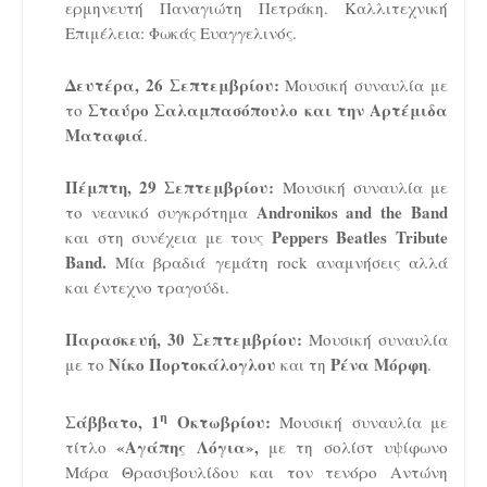
ερμηνευτή Παναγιώτη Πετράκη. Καλλιτεχνική
Επιμέλεια: Φωκάς Ευαγγελινός.
Δευτέρα, 26 Σεπτεμβρίου:
Μουσική συναυλία με
Σταύρο Σαλαμπασόπουλο και την Αρτέμιδα
το
Ματαφιά
.
Πέμπτη, 29 Σεπτεμβρίου:
Μουσική συναυλία με
Andronikos
and
the
Band
το νεανικό συγκρότημα
Peppers
Beatles
Tribute
και στη συνέχεια με τους
Band
.
Μία βραδιά γεμάτη
rock
αναμνήσεις αλλά
και έντεχνο τραγούδι.
Παρασκευή, 30 Σεπτεμβρίου:
Μουσική συναυλία
Νίκο Πορτοκάλογλου
Ρένα Μόρφη
με το
και τη
.
η
Σάββατο, 1
Οκτωβρίου:
Μουσική συναυλία με
«Αγάπης Λόγια»,
τίτλο
με τη σολίστ υψίφωνο
Μάρα Θρασυβουλίδου και τον τενόρο Αντώνη