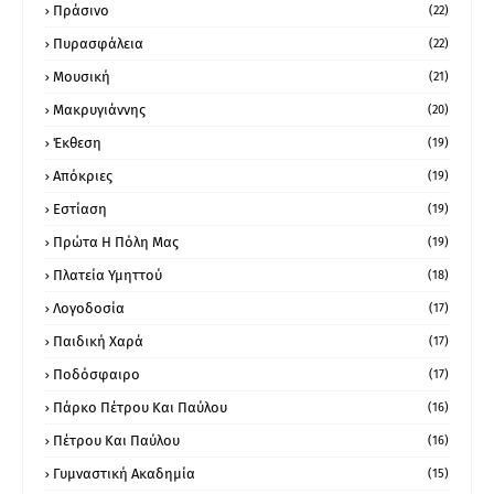
Πράσινο
(22)
Πυρασφάλεια
(22)
Μουσική
(21)
Μακρυγιάννης
(20)
Έκθεση
(19)
Απόκριες
(19)
Εστίαση
(19)
Πρώτα Η Πόλη Μας
(19)
Πλατεία Υμηττού
(18)
Λογοδοσία
(17)
Παιδική Χαρά
(17)
Ποδόσφαιρο
(17)
Πάρκο Πέτρου Και Παύλου
(16)
Πέτρου Και Παύλου
(16)
Γυμναστική Ακαδημία
(15)