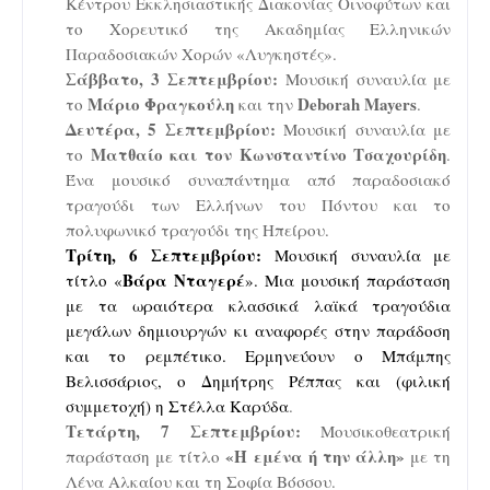
Κέντρου Εκκλησιαστικής Διακονίας Οινοφύτων και
το Χορευτικό της Ακαδημίας Ελληνικών
Παραδοσιακών Χορών «Λυγκηστές».
Σάββατο, 3 Σεπτεμβρίου:
Μουσική συναυλία με
Μάριο Φραγκούλη
Deborah
Mayers
το
και την
.
Δευτέρα, 5 Σεπτεμβρίου:
Μουσική συναυλία με
Ματθαίο και τον Κωνσταντίνο Τσαχουρίδη
το
.
Ένα μουσικό συναπάντημα από παραδοσιακό
τραγούδι των Ελλήνων του Πόντου και το
πολυφωνικό τραγούδι της Ηπείρου.
Τρίτη, 6 Σεπτεμβρίου:
Μουσική συναυλία με
Βάρα Νταγερέ
τίτλο «
». Μια μουσική παράσταση
με τα ωραιότερα κλασσικά λαϊκά τραγούδια
μεγάλων δημιουργών κι αναφορές στην παράδοση
και το ρεμπέτικο. Ερμηνεύουν ο Μπάμπης
Βελισσάριος, ο Δημήτρης Ρέππας και (φιλική
συμμετοχή) η Στέλλα Καρύδα
.
Τετάρτη, 7 Σεπτεμβρίου:
Μουσικοθεατρική
«Ή εμένα ή την άλλη»
παράσταση με τίτλο
με τη
Λένα Αλκαίου και τη Σοφία Βόσσου.