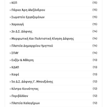
ΚΕΠ
(15)
Πάρκο Άρη Αλεξάνδρου
(15)
Σωματείο Εργαζομένων
(15)
Χαραυγή
(15)
2ο Δ.Σ. Δάφνης
(14)
Μορφωτική Και Πολιτιστική Κίνηση Δάφνης
(14)
Πλατεία Δημαρχείου Υμηττού
(14)
ΣΠΑΥ
(14)
Ευζήν & Άθληση
(13)
ΚΔΑΠ
(13)
Καφέ
(13)
5ο Δ.Σ. Δάφνης Γ. Μπουζιάνης
(12)
Κέντρο Κοινότητας
(12)
Περιβάλλον
(12)
Πλατεία Καλογήρων
(12)