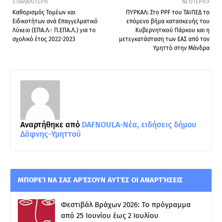
ΠΑΛΑΙΌΤΕΡΗ
ΝΕΌΤΕΡΗ
Καθορισμός Τομέων και
ΠΥΡΚΑΛ: Στο PPF του ΤΑΙΠΕΔ το
Ειδικοτήτων ανά Επαγγελματικό
επόμενο βήμα κατασκευής του
Λύκειο (ΕΠΑ.Λ.- Π.ΕΠΑ.Λ.) για το
Κυβερνητικού Πάρκου και η
σχολικό έτος 2022-2023
μετεγκατάσταση των ΕΑΣ από τον
Υμηττό στην Μάνδρα
Αναρτήθηκε από
DAFNOULA-Νέα, ειδήσεις δήμου
Δάφνης-Υμηττού
ΜΠΟΡΕΊ ΝΑ ΣΑΣ ΑΡΈΣΟΥΝ ΑΥΤΈΣ ΟΙ ΑΝΑΡΤΉΣΕΙΣ
Φεστιβάλ Βράχων 2026: Το πρόγραμμα
από 25 Ιουνίου έως 2 Ιουλίου