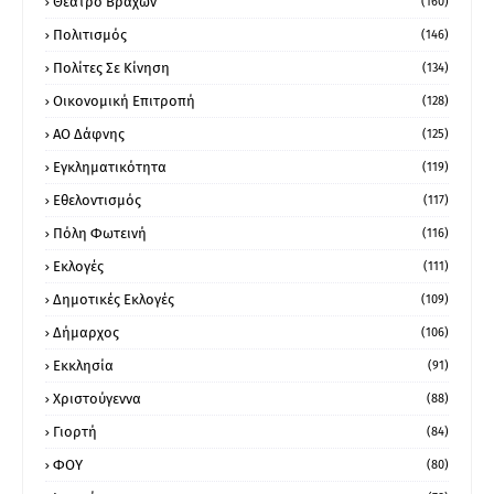
Θέατρο Βράχων
(160)
Πολιτισμός
(146)
Πολίτες Σε Κίνηση
(134)
Οικονομική Επιτροπή
(128)
ΑΟ Δάφνης
(125)
Εγκληματικότητα
(119)
Εθελοντισμός
(117)
Πόλη Φωτεινή
(116)
Εκλογές
(111)
Δημοτικές Εκλογές
(109)
Δήμαρχος
(106)
Εκκλησία
(91)
Χριστούγεννα
(88)
Γιορτή
(84)
ΦΟΥ
(80)