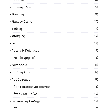
Πυρασφάλεια
(22)
Μουσική
(21)
Μακρυγιάννης
(20)
Έκθεση
(19)
Απόκριες
(19)
Εστίαση
(19)
Πρώτα Η Πόλη Μας
(19)
Πλατεία Υμηττού
(18)
Λογοδοσία
(17)
Παιδική Χαρά
(17)
Ποδόσφαιρο
(17)
Πάρκο Πέτρου Και Παύλου
(16)
Πέτρου Και Παύλου
(16)
Γυμναστική Ακαδημία
(15)