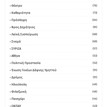
Θέατρο
(76)
Καθαριότητα
(73)
Πρόσληψη
(64)
Άγιος Δημήτριος
(61)
Λαϊκή Συσπείρωση
(60)
Σινεμά
(60)
ΣΥΡΙΖΑ
(57)
Αθήνα
(53)
Πολιτική Προστασία
(52)
Ένωση Γονέων Δάφνης-Υμηττού
(51)
Δρόμος
(51)
Ηλιούπολη
(49)
Φιλοζωική
(46)
Πανηγύρι
(44)
ΟΚΠΔΥ
(43)