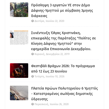
Πρόσληψη 3 εργατών ΥΕ στον Δήμο
Δάφνης-Υμηττού με σύμβαση 3μηνης
διάρκειας
Δευτέρα, Ιουνίου 22, 2020
Συνέντευξη Όλγας Χριστινάκη,
επικεφαλής της Παράταξης "Πολίτες σε
Κίνηση Δάφνης-Υμηττού" στην
εφημερίδα Επικοινωνία Δεκεμβρίου.
Κυριακή, Δεκεμβρίου 22, 2019
Φεστιβάλ Βράχων 2026: Το πρόγραμμα
από 12 έως 23 Ιουνίου
Τετάρτη, Ιουνίου 10, 2026
Πλατεία Ηρώων Πολυτεχνείου 6 Υμηττός
- Κατεστραμένος σωλήνας δημοτικής
ύδρευσης
Παρασκευή, Ιουνίου 26, 2020