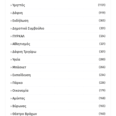
Υμηττός
(1131)
Δάφνη
(919)
Εκδήλωση
(365)
Δημοτικό Συμβούλιο
(351)
ΠΥΡΚΑΛ
(324)
Αθλητισμός
(321)
Δάφνη Τριγύρω
(301)
Υγεία
(280)
Μπάσκετ
(266)
Εκπαίδευση
(234)
Πάρκο
(226)
Οικονομία
(179)
Αμύντας
(168)
Βύρωνας
(165)
Θέατρο Βράχων
(160)