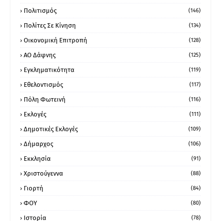
Πολιτισμός
(146)
Πολίτες Σε Κίνηση
(134)
Οικονομική Επιτροπή
(128)
ΑΟ Δάφνης
(125)
Εγκληματικότητα
(119)
Εθελοντισμός
(117)
Πόλη Φωτεινή
(116)
Εκλογές
(111)
Δημοτικές Εκλογές
(109)
Δήμαρχος
(106)
Εκκλησία
(91)
Χριστούγεννα
(88)
Γιορτή
(84)
ΦΟΥ
(80)
Ιστορία
(78)