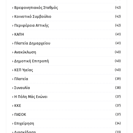
Βρεφονηπιακός Σταθμός
(42)
Κοινοτικό Συμβούλιο
(42)
Περιφέρεια Αττικής
(42)
ΚΑΠΗ
(41)
Πλατεία Δημαρχείου
(41)
Ανακύκλωση
(40)
Δημοτική Επιτροπή
(40)
ΚΕΠ Υγείας
(40)
Πλατεία
(39)
Συναυλία
(38)
Η Πόλη Μάς Ενώνει
(37)
ΚΚΕ
(37)
ΠΑΣΟΚ
(37)
Επιχείρηση
(34)
Διασκέδαση
(33)