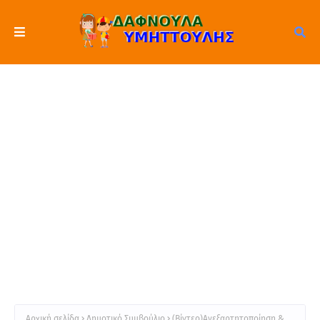
Αρχική σελίδα
Δημοτικό Συμβούλιο
(Βίντεο)Ανεξαρτητοποίηση &