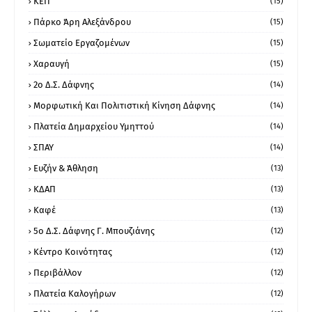
ΚΕΠ
(15)
Πάρκο Άρη Αλεξάνδρου
(15)
Σωματείο Εργαζομένων
(15)
Χαραυγή
(15)
2ο Δ.Σ. Δάφνης
(14)
Μορφωτική Και Πολιτιστική Κίνηση Δάφνης
(14)
Πλατεία Δημαρχείου Υμηττού
(14)
ΣΠΑΥ
(14)
Ευζήν & Άθληση
(13)
ΚΔΑΠ
(13)
Καφέ
(13)
5ο Δ.Σ. Δάφνης Γ. Μπουζιάνης
(12)
Κέντρο Κοινότητας
(12)
Περιβάλλον
(12)
Πλατεία Καλογήρων
(12)