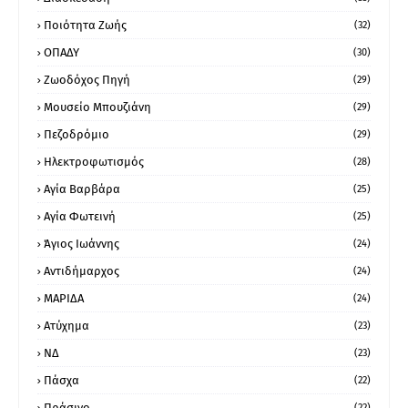
Ποιότητα Ζωής
(32)
ΟΠΑΔΥ
(30)
Ζωοδόχος Πηγή
(29)
Μουσείο Μπουζιάνη
(29)
Πεζοδρόμιο
(29)
Ηλεκτροφωτισμός
(28)
Αγία Βαρβάρα
(25)
Αγία Φωτεινή
(25)
Άγιος Ιωάννης
(24)
Αντιδήμαρχος
(24)
ΜΑΡΙΔΑ
(24)
Ατύχημα
(23)
ΝΔ
(23)
Πάσχα
(22)
Πράσινο
(22)