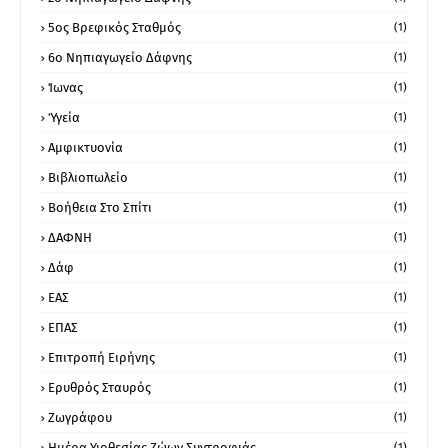
5ος Βρεφικός Σταθμός
(1)
6ο Νηπιαγωγείο Δάφνης
(1)
Ίωνας
(1)
Ύγεία
(1)
Αμφικτυονία
(1)
Βιβλιοπωλείο
(1)
Βοήθεια Στο Σπίτι
(1)
ΔΑΦΝΗ
(1)
Δάφ
(1)
ΕΑΣ
(1)
ΕΠΑΣ
(1)
Επιτροπή Ειρήνης
(1)
Ερυθρός Σταυρός
(1)
Ζωγράφου
(1)
Ημέρα Υιοθεσίας Ζώων Συντροφιάς
(1)