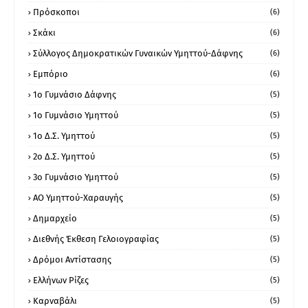
Πρόσκοποι
(6)
Σκάκι
(6)
Σύλλογος Δημοκρατικών Γυναικών Υμηττού-Δάφνης
(6)
Εμπόριο
(6)
1ο Γυμνάσιο Δάφνης
(5)
1ο Γυμνάσιο Υμηττού
(5)
1ο Δ.Σ. Υμηττού
(5)
2ο Δ.Σ. Υμηττού
(5)
3ο Γυμνάσιο Υμηττού
(5)
ΑΟ Υμηττού-Χαραυγής
(5)
Δημαρχείο
(5)
Διεθνής Έκθεση Γελοιογραφίας
(5)
Δρόμοι Αντίστασης
(5)
Ελλήνων Ρίζες
(5)
Καρναβάλι
(5)