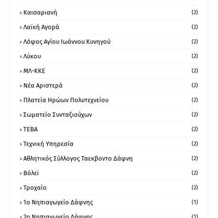
Καισαριανή
(2)
Λαϊκή Αγορά
(2)
Λόφος Αγίου Ιωάννου Κυνηγού
(2)
Λύκου
(2)
ΜΛ-ΚΚΕ
(2)
Νέα Αριστερά
(2)
Πλατεία Ηρώων Πολυτεχνείου
(2)
Σωματείο Συνταξιούχων
(2)
ΤΕΒΑ
(2)
Τεχνική Υπηρεσία
(2)
Αθλητικός Σύλλογος Ταεκβοντο Δάφνη
(2)
Βόλεϊ
(2)
Τροχαίο
(2)
1ο Νηπιαγωγείο Δάφνης
(1)
2ο Νηπιαγωγείο Δάφνης
(1)