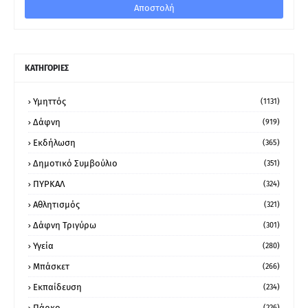
ΚΑΤΗΓΟΡΙΕΣ
Υμηττός
(1131)
Δάφνη
(919)
Εκδήλωση
(365)
Δημοτικό Συμβούλιο
(351)
ΠΥΡΚΑΛ
(324)
Αθλητισμός
(321)
Δάφνη Τριγύρω
(301)
Υγεία
(280)
Μπάσκετ
(266)
Εκπαίδευση
(234)
Πάρκο
(226)