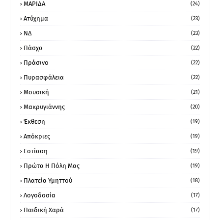
ΜΑΡΙΔΑ
(24)
Ατύχημα
(23)
ΝΔ
(23)
Πάσχα
(22)
Πράσινο
(22)
Πυρασφάλεια
(22)
Μουσική
(21)
Μακρυγιάννης
(20)
Έκθεση
(19)
Απόκριες
(19)
Εστίαση
(19)
Πρώτα Η Πόλη Μας
(19)
Πλατεία Υμηττού
(18)
Λογοδοσία
(17)
Παιδική Χαρά
(17)