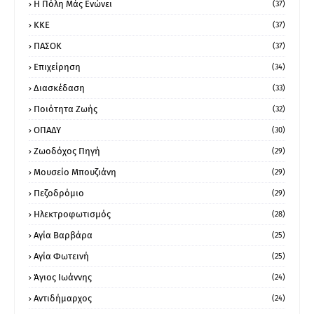
Η Πόλη Μάς Ενώνει
(37)
ΚΚΕ
(37)
ΠΑΣΟΚ
(37)
Επιχείρηση
(34)
Διασκέδαση
(33)
Ποιότητα Ζωής
(32)
ΟΠΑΔΥ
(30)
Ζωοδόχος Πηγή
(29)
Μουσείο Μπουζιάνη
(29)
Πεζοδρόμιο
(29)
Ηλεκτροφωτισμός
(28)
Αγία Βαρβάρα
(25)
Αγία Φωτεινή
(25)
Άγιος Ιωάννης
(24)
Αντιδήμαρχος
(24)