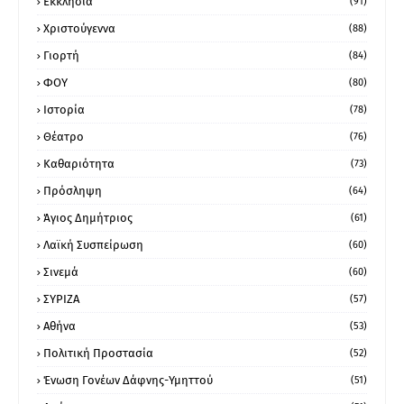
Εκκλησία
(91)
Χριστούγεννα
(88)
Γιορτή
(84)
ΦΟΥ
(80)
Ιστορία
(78)
Θέατρο
(76)
Καθαριότητα
(73)
Πρόσληψη
(64)
Άγιος Δημήτριος
(61)
Λαϊκή Συσπείρωση
(60)
Σινεμά
(60)
ΣΥΡΙΖΑ
(57)
Αθήνα
(53)
Πολιτική Προστασία
(52)
Ένωση Γονέων Δάφνης-Υμηττού
(51)