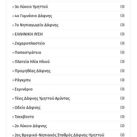
3ο Λύκειο Υμηττού
(3)
4ο Γυμνάσιο Δάφνης
(3)
7ο Νηπιαγωγείο Δάφνης
(3)
ΕΛΛΗΝΙΚΗ ΛΥΣΗ
(3)
Ζαχαροπλαστείο
(3)
Παπαστράτειο
(3)
Πλατεία Ηλία Ηλιού
(3)
Προμηθέας Δάφνης
(3)
Ράγκμπυ
(3)
Σεμινάριο
(3)
Τένις Δάφνης Υμηττού Αμύντας
(3)
Ωδείο Δάφνης
(3)
Ταεκβοντο
(3)
2ο Λύκειο Δάφνης
(2)
2ος Βρεφικό-Νηπιακός Σταθμός Δάφνης-Υμηττού
(2)