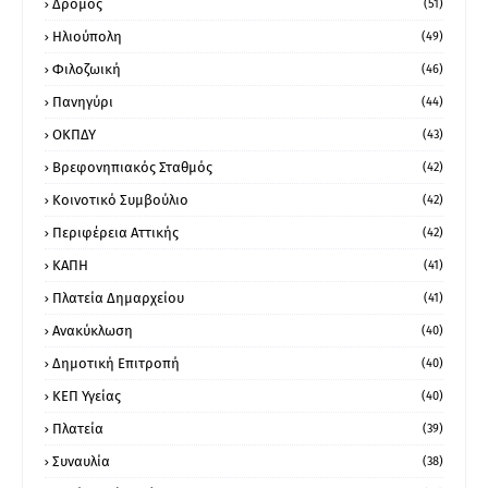
Δρόμος
(51)
Ηλιούπολη
(49)
Φιλοζωική
(46)
Πανηγύρι
(44)
ΟΚΠΔΥ
(43)
Βρεφονηπιακός Σταθμός
(42)
Κοινοτικό Συμβούλιο
(42)
Περιφέρεια Αττικής
(42)
ΚΑΠΗ
(41)
Πλατεία Δημαρχείου
(41)
Ανακύκλωση
(40)
Δημοτική Επιτροπή
(40)
ΚΕΠ Υγείας
(40)
Πλατεία
(39)
Συναυλία
(38)