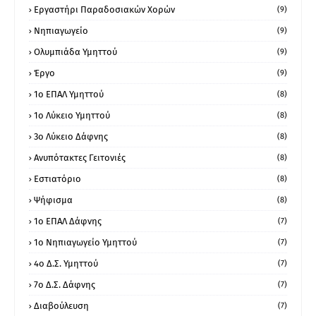
Εργαστήρι Παραδοσιακών Χορών
(9)
Νηπιαγωγείο
(9)
Ολυμπιάδα Υμηττού
(9)
Έργο
(9)
1o ΕΠΑΛ Υμηττού
(8)
1ο Λύκειο Υμηττού
(8)
3ο Λύκειο Δάφνης
(8)
Ανυπότακτες Γειτονιές
(8)
Εστιατόριο
(8)
Ψήφισμα
(8)
1ο ΕΠΑΛ Δάφνης
(7)
1ο Νηπιαγωγείο Υμηττού
(7)
4ο Δ.Σ. Υμηττού
(7)
7ο Δ.Σ. Δάφνης
(7)
Διαβούλευση
(7)