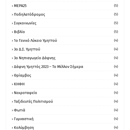
ΜΕΡΑ25
(5)
Ποδηλατόδρομος
(5)
Συγκοινωνίες
(5)
Βιβλίο
(5)
1ο Γενικό Λύκειο Υμηττού
(4)
3ο Δ.Σ. Υμηττού
(4)
3ο Νηπιαγωγείο Δάφνης
(4)
Δάφνη Υμηττός 2023 – Το Μέλλον Σήμερα
(4)
Θρίαμβος
(4)
ΚΗΦΗ
(4)
Νεκροταφείο
(4)
Ταξιδευτές Πολιτισμού
(4)
Φωτιά
(4)
Γυμναστική
(4)
Κολύμβηση
(4)