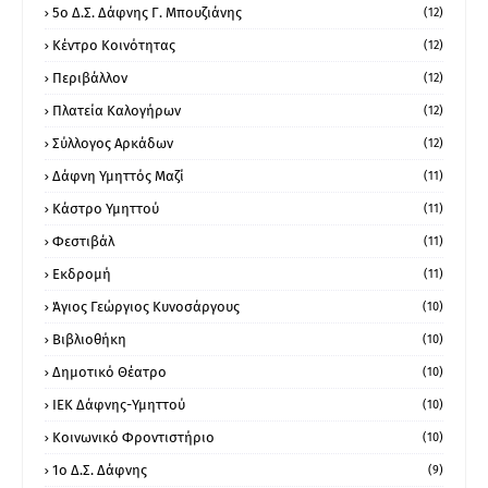
5ο Δ.Σ. Δάφνης Γ. Μπουζιάνης
(12)
Κέντρο Κοινότητας
(12)
Περιβάλλον
(12)
Πλατεία Καλογήρων
(12)
Σύλλογος Αρκάδων
(12)
Δάφνη Υμηττός Μαζί
(11)
Κάστρο Υμηττού
(11)
Φεστιβάλ
(11)
Εκδρομή
(11)
Άγιος Γεώργιος Κυνοσάργους
(10)
Βιβλιοθήκη
(10)
Δημοτικό Θέατρο
(10)
ΙΕΚ Δάφνης-Υμηττού
(10)
Κοινωνικό Φροντιστήριο
(10)
1ο Δ.Σ. Δάφνης
(9)