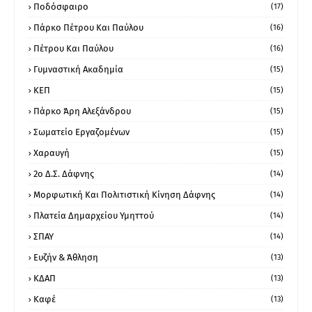
Ποδόσφαιρο
(17)
Πάρκο Πέτρου Και Παύλου
(16)
Πέτρου Και Παύλου
(16)
Γυμναστική Ακαδημία
(15)
ΚΕΠ
(15)
Πάρκο Άρη Αλεξάνδρου
(15)
Σωματείο Εργαζομένων
(15)
Χαραυγή
(15)
2ο Δ.Σ. Δάφνης
(14)
Μορφωτική Και Πολιτιστική Κίνηση Δάφνης
(14)
Πλατεία Δημαρχείου Υμηττού
(14)
ΣΠΑΥ
(14)
Ευζήν & Άθληση
(13)
ΚΔΑΠ
(13)
Καφέ
(13)