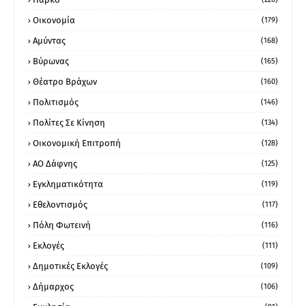
Οικονομία
(179)
Αμύντας
(168)
Βύρωνας
(165)
Θέατρο Βράχων
(160)
Πολιτισμός
(146)
Πολίτες Σε Κίνηση
(134)
Οικονομική Επιτροπή
(128)
ΑΟ Δάφνης
(125)
Εγκληματικότητα
(119)
Εθελοντισμός
(117)
Πόλη Φωτεινή
(116)
Εκλογές
(111)
Δημοτικές Εκλογές
(109)
Δήμαρχος
(106)