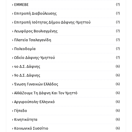
ΕΜΜΕΒΕ
(7)
Επιτροπή Διαβούλευσης
(7)
Επιτροπή Ισότητας Δήμου Δάφνης-Υμηττού
(7)
Λεωφόρος Βουλιαγμένης
(7)
Πλατεία Τσαλαγανίδη
(7)
Πολεοδομία
(7)
Ωδείο Δάφνης-Υμηττού
(7)
4ο Δ.Σ. Δάφνης
(6)
9ο Δ.Σ. Δάφνης
(6)
Ένωση Γυναικών Ελλάδος
(6)
ΑλλάΖουμε Τη Δάφνη Και Τον Υμηττό
(6)
Αργυρούπολη-Ελληνικό
(6)
Γήπεδο
(6)
Κινητικότητα
(6)
Κοινωνικό Συσσίτιο
(6)