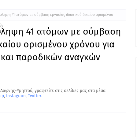
σληψη 41 ατόμων με σύμβαση εργασίας ιδιωτικού δικαίου ορισμένου
ών
σληψη 41 ατόμων με σύμβαση
ικαίου ορισμένου χρόνου για
 και παροδικών αναγκών
 Δάφνης-Υμηττού, γραφτείτε στις σελίδες μας στα μέσα
up
,
Instagram
,
Twitter
.