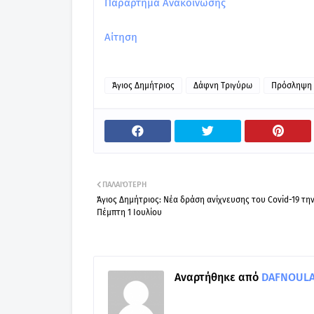
Παράρτημα Ανακοίνωσης
Αίτηση
Άγιος Δημήτριος
Δάφνη Τριγύρω
Πρόσληψη
ΠΑΛΑΙΌΤΕΡΗ
Άγιος Δημήτριος: Νέα δράση ανίχνευσης του Covid-19 τη
Πέμπτη 1 Ιουλίου
Αναρτήθηκε από
DAFNOULA-