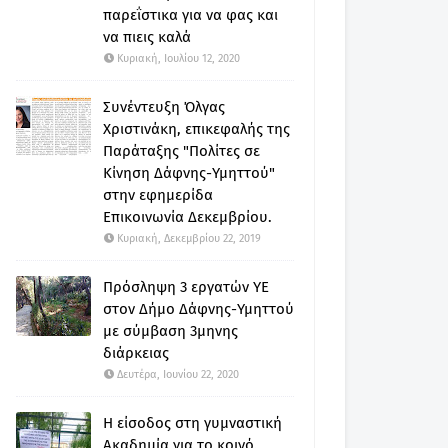
παρεΐστικα για να φας και
να πιεις καλά
Κυριακή, Ιουλίου 12, 2020
Συνέντευξη Όλγας
Χριστινάκη, επικεφαλής της
Παράταξης "Πολίτες σε
Κίνηση Δάφνης-Υμηττού"
στην εφημερίδα
Επικοινωνία Δεκεμβρίου.
Κυριακή, Δεκεμβρίου 22, 2019
Πρόσληψη 3 εργατών ΥΕ
στον Δήμο Δάφνης-Υμηττού
με σύμβαση 3μηνης
διάρκειας
Δευτέρα, Ιουνίου 22, 2020
Η είσοδος στη γυμναστική
Ακαδημία για το κοινό.