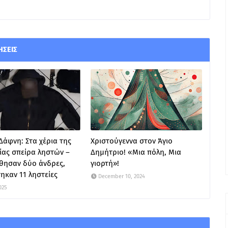
ΉΣΕΙΣ
 Δάφνη: Στα χέρια της
Χριστούγεννα στον Άγιο
ίας σπείρα ληστών –
Δημήτριο! «Μια πόλη, Μια
θησαν δύο άνδρες,
γιορτή»!
τηκαν 11 ληστείες
December 10, 2024
2025