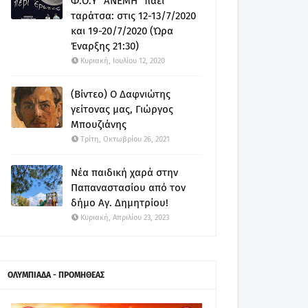
Φ.Ο.Υ "ΑΝΕΜΗ" πάει
ταράτσα: στις 12-13/7/2020
και 19-20/7/2020 (Ώρα
Έναρξης 21:30)
Κυριακή, Ιουλίου 12, 2020
(Βίντεο) Ο Δαφνιώτης
γείτονας μας, Γιώργος
Μπουζιάνης
Τρίτη, Οκτωβρίου 26, 2021
Νέα παιδική χαρά στην
Παπαναστασίου από τον
δήμο Αγ. Δημητρίου!
Κυριακή, Απριλίου 23, 2023
ΟΛΥΜΠΙΑΔΑ - ΠΡΟΜΗΘΕΑΣ