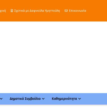
χική
Σχετικά με Δαφνούλα Υμηττούλη
Επικοινωνία
Δημοτικό Συμβούλιο
Καθημερινότητα