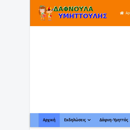
Αρ
Αρχική
Εκδηλώσεις
Δάφνη-Υμηττός