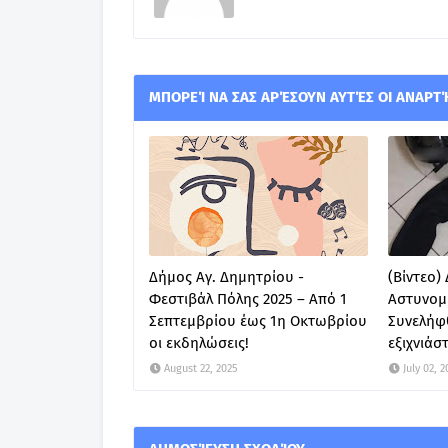
ΜΠΟΡΕΊ ΝΑ ΣΑΣ ΑΡΈΣΟΥΝ ΑΥΤΈΣ ΟΙ ΑΝΑΡΤ
Δήμος Αγ. Δημητρίου -
(Βίντεο)
Φεστιβάλ Πόλης 2025 – Από 1
Αστυνομ
Σεπτεμβρίου έως 1η Οκτωβρίου
Συνελήφ
οι εκδηλώσεις!
εξιχνιάσ
August 22, 2025
July 02, 