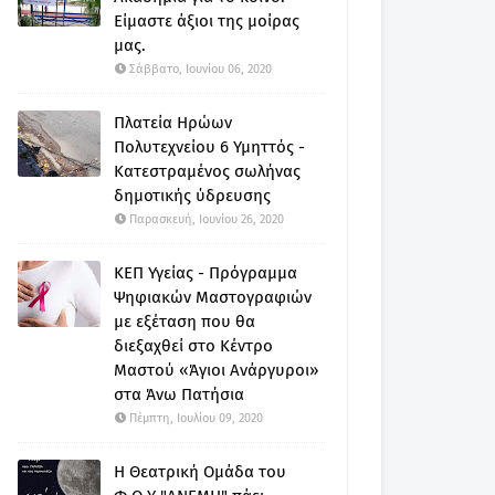
Είμαστε άξιοι της μοίρας
μας.
Σάββατο, Ιουνίου 06, 2020
Πλατεία Ηρώων
Πολυτεχνείου 6 Υμηττός -
Κατεστραμένος σωλήνας
δημοτικής ύδρευσης
Παρασκευή, Ιουνίου 26, 2020
ΚΕΠ Υγείας - Πρόγραμμα
Ψηφιακών Μαστογραφιών
με εξέταση που θα
διεξαχθεί στο Κέντρο
Μαστού «Άγιοι Ανάργυροι»
στα Άνω Πατήσια
Πέμπτη, Ιουλίου 09, 2020
Η Θεατρική Ομάδα του