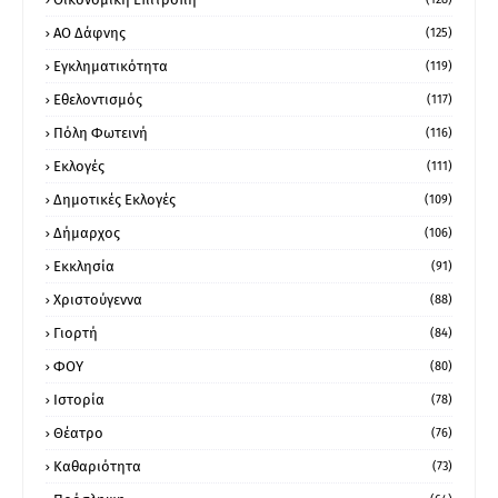
ΑΟ Δάφνης
(125)
Εγκληματικότητα
(119)
Εθελοντισμός
(117)
Πόλη Φωτεινή
(116)
Εκλογές
(111)
Δημοτικές Εκλογές
(109)
Δήμαρχος
(106)
Εκκλησία
(91)
Χριστούγεννα
(88)
Γιορτή
(84)
ΦΟΥ
(80)
Ιστορία
(78)
Θέατρο
(76)
Καθαριότητα
(73)