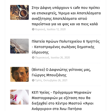
Στην Δάφνη υπάρχουν 4 cafe που πρέπει
να επισκεφτείς, Ήρεμα και Αποτελέσματα
αναζήτησης Αποτελέσματα ιστού
παρεΐστικα για να φας και να πιεις καλά
Κυριακή, Ιουλίου 12, 2020
Πλατεία Ηρώων Πολυτεχνείου 6 Υμηττός
- Κατεστραμένος σωλήνας δημοτικής
ύδρευσης
Παρασκευή, Ιουνίου 26, 2020
(Βίντεο) Ο Δαφνιώτης γείτονας μας,
Γιώργος Μπουζιάνης
Τρίτη, Οκτωβρίου 26, 2021
ΚΕΠ Υγείας - Πρόγραμμα Ψηφιακών
Μαστογραφιών με εξέταση που θα
διεξαχθεί στο Κέντρο Μαστού «Άγιοι
Ανάργυροι» στα Άνω Πατήσια