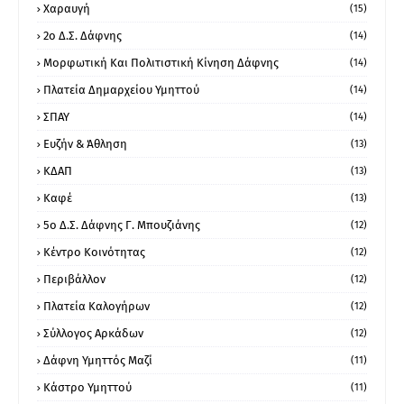
Χαραυγή
(15)
2ο Δ.Σ. Δάφνης
(14)
Μορφωτική Και Πολιτιστική Κίνηση Δάφνης
(14)
Πλατεία Δημαρχείου Υμηττού
(14)
ΣΠΑΥ
(14)
Ευζήν & Άθληση
(13)
ΚΔΑΠ
(13)
Καφέ
(13)
5ο Δ.Σ. Δάφνης Γ. Μπουζιάνης
(12)
Κέντρο Κοινότητας
(12)
Περιβάλλον
(12)
Πλατεία Καλογήρων
(12)
Σύλλογος Αρκάδων
(12)
Δάφνη Υμηττός Μαζί
(11)
Κάστρο Υμηττού
(11)