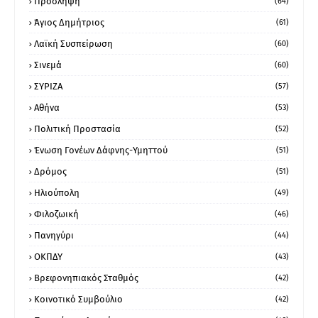
Πρόσληψη
(64)
Άγιος Δημήτριος
(61)
Λαϊκή Συσπείρωση
(60)
Σινεμά
(60)
ΣΥΡΙΖΑ
(57)
Αθήνα
(53)
Πολιτική Προστασία
(52)
Ένωση Γονέων Δάφνης-Υμηττού
(51)
Δρόμος
(51)
Ηλιούπολη
(49)
Φιλοζωική
(46)
Πανηγύρι
(44)
ΟΚΠΔΥ
(43)
Βρεφονηπιακός Σταθμός
(42)
Κοινοτικό Συμβούλιο
(42)