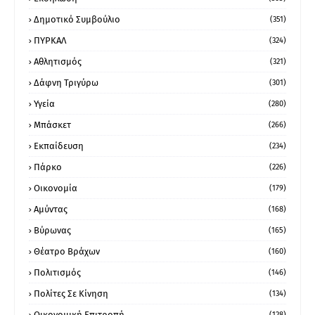
Δημοτικό Συμβούλιο
(351)
ΠΥΡΚΑΛ
(324)
Αθλητισμός
(321)
Δάφνη Τριγύρω
(301)
Υγεία
(280)
Μπάσκετ
(266)
Εκπαίδευση
(234)
Πάρκο
(226)
Οικονομία
(179)
Αμύντας
(168)
Βύρωνας
(165)
Θέατρο Βράχων
(160)
Πολιτισμός
(146)
Πολίτες Σε Κίνηση
(134)
Οικονομική Επιτροπή
(128)