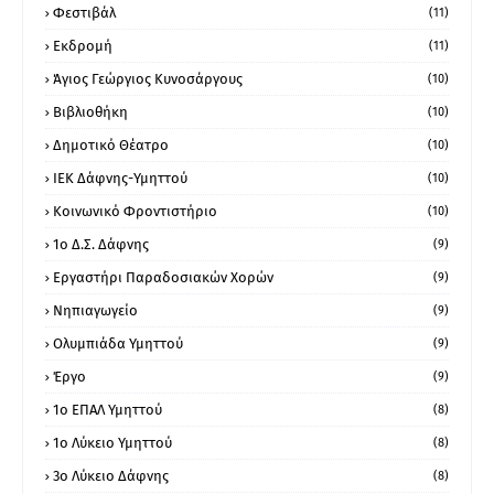
Φεστιβάλ
(11)
Εκδρομή
(11)
Άγιος Γεώργιος Κυνοσάργους
(10)
Βιβλιοθήκη
(10)
Δημοτικό Θέατρο
(10)
ΙΕΚ Δάφνης-Υμηττού
(10)
Κοινωνικό Φροντιστήριο
(10)
1ο Δ.Σ. Δάφνης
(9)
Εργαστήρι Παραδοσιακών Χορών
(9)
Νηπιαγωγείο
(9)
Ολυμπιάδα Υμηττού
(9)
Έργο
(9)
1o ΕΠΑΛ Υμηττού
(8)
1ο Λύκειο Υμηττού
(8)
3ο Λύκειο Δάφνης
(8)