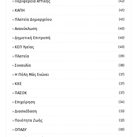
Περιφέρεια Αττικής
(42)
ΚΑΠΗ
(41)
Πλατεία Δημαρχείου
(41)
Ανακύκλωση
(40)
Δημοτική Επιτροπή
(40)
ΚΕΠ Υγείας
(40)
Πλατεία
(39)
Συναυλία
(38)
Η Πόλη Μάς Ενώνει
(37)
ΚΚΕ
(37)
ΠΑΣΟΚ
(37)
Επιχείρηση
(34)
Διασκέδαση
(33)
Ποιότητα Ζωής
(32)
ΟΠΑΔΥ
(30)