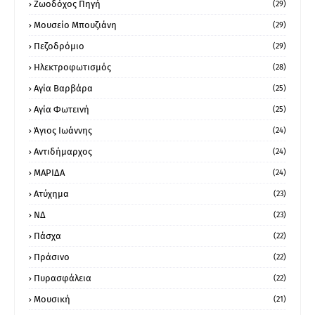
Ζωοδόχος Πηγή
(29)
Μουσείο Μπουζιάνη
(29)
Πεζοδρόμιο
(29)
Ηλεκτροφωτισμός
(28)
Αγία Βαρβάρα
(25)
Αγία Φωτεινή
(25)
Άγιος Ιωάννης
(24)
Αντιδήμαρχος
(24)
ΜΑΡΙΔΑ
(24)
Ατύχημα
(23)
ΝΔ
(23)
Πάσχα
(22)
Πράσινο
(22)
Πυρασφάλεια
(22)
Μουσική
(21)