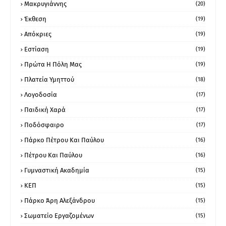
Μακρυγιάννης
(20)
Έκθεση
(19)
Απόκριες
(19)
Εστίαση
(19)
Πρώτα Η Πόλη Μας
(19)
Πλατεία Υμηττού
(18)
Λογοδοσία
(17)
Παιδική Χαρά
(17)
Ποδόσφαιρο
(17)
Πάρκο Πέτρου Και Παύλου
(16)
Πέτρου Και Παύλου
(16)
Γυμναστική Ακαδημία
(15)
ΚΕΠ
(15)
Πάρκο Άρη Αλεξάνδρου
(15)
Σωματείο Εργαζομένων
(15)