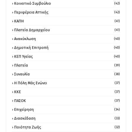
Κοινοτικό Συμβούλιο
(42)
Περιφέρεια Αττικής
(42)
ΚΑΠΗ
(41)
Πλατεία Δημαρχείου
(41)
Ανακύκλωση
(40)
Δημοτική Επιτροπή
(40)
ΚΕΠ Υγείας
(40)
Πλατεία
(39)
Συναυλία
(38)
Η Πόλη Μάς Ενώνει
(37)
ΚΚΕ
(37)
ΠΑΣΟΚ
(37)
Επιχείρηση
(34)
Διασκέδαση
(33)
Ποιότητα Ζωής
(32)