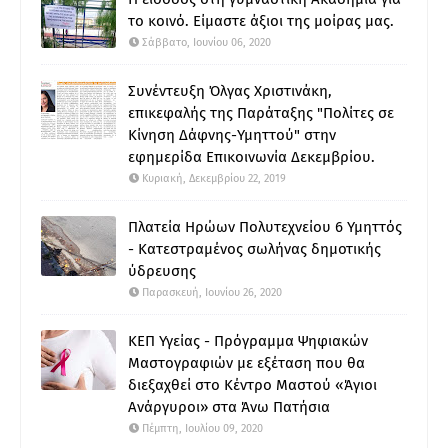
το κοινό. Είμαστε άξιοι της μοίρας μας.
Σάββατο, Ιουνίου 06, 2020
Συνέντευξη Όλγας Χριστινάκη,
επικεφαλής της Παράταξης "Πολίτες σε
Κίνηση Δάφνης-Υμηττού" στην
εφημερίδα Επικοινωνία Δεκεμβρίου.
Κυριακή, Δεκεμβρίου 22, 2019
Πλατεία Ηρώων Πολυτεχνείου 6 Υμηττός
- Κατεστραμένος σωλήνας δημοτικής
ύδρευσης
Παρασκευή, Ιουνίου 26, 2020
ΚΕΠ Υγείας - Πρόγραμμα Ψηφιακών
Μαστογραφιών με εξέταση που θα
διεξαχθεί στο Κέντρο Μαστού «Άγιοι
Ανάργυροι» στα Άνω Πατήσια
Πέμπτη, Ιουλίου 09, 2020