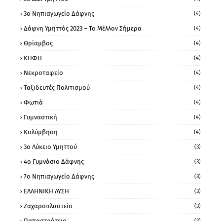
3ο Νηπιαγωγείο Δάφνης
(4)
Δάφνη Υμηττός 2023 – Το Μέλλον Σήμερα
(4)
Θρίαμβος
(4)
ΚΗΦΗ
(4)
Νεκροταφείο
(4)
Ταξιδευτές Πολιτισμού
(4)
Φωτιά
(4)
Γυμναστική
(4)
Κολύμβηση
(4)
3ο Λύκειο Υμηττού
(3)
4ο Γυμνάσιο Δάφνης
(3)
7ο Νηπιαγωγείο Δάφνης
(3)
ΕΛΛΗΝΙΚΗ ΛΥΣΗ
(3)
Ζαχαροπλαστείο
(3)
Παπαστράτειο
(3)