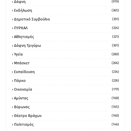
Δάφνη
(919)
Εκδήλωση
(365)
Δημοτικό Συμβούλιο
(351)
ΠΥΡΚΑΛ
(324)
Αθλητισμός
(321)
Δάφνη Τριγύρω
(301)
Υγεία
(280)
Μπάσκετ
(266)
Εκπαίδευση
(234)
Πάρκο
(226)
Οικονομία
(179)
Αμύντας
(168)
Βύρωνας
(165)
Θέατρο Βράχων
(160)
Πολιτισμός
(146)