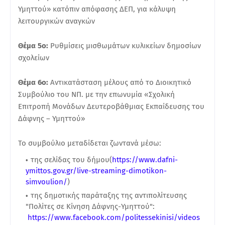
Υμηττού» κατόπιν απόφασης ΔΕΠ, για κάλυψη
λειτουργικών αναγκών
Θέμα 5ο:
Ρυθμίσεις μισθωμάτων κυλικείων δημοσίων
σχολείων
Θέμα 6ο:
Αντικατάσταση μέλους από το Διοικητικό
Συμβούλιο του ΝΠ. με την επωνυμία «Σχολική
Επιτροπή Μονάδων Δευτεροβάθμιας Εκπαίδευσης του
Δάφνης – Υμηττού»
Το συμβούλιο μεταδίδεται ζωντανά μέσω:
της σελίδας του δήμου(
https://www.dafni-
ymittos.gov.gr/live-streaming-dimotikon-
simvoulion/
)
της δημοτικής παράταξης της αντιπολίτευσης
"Πολίτες σε Κίνηση Δάφνης-Υμηττού":
https://www.facebook.com/politessekinisi/videos