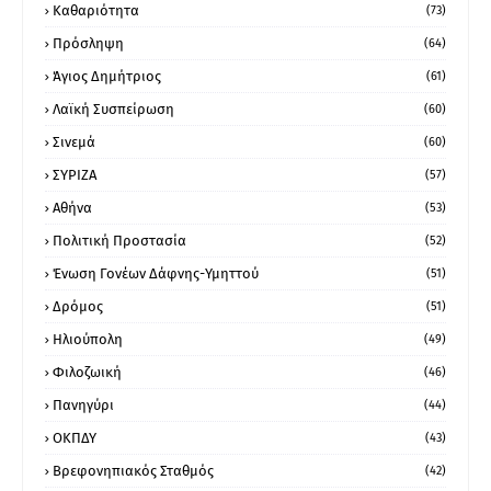
Καθαριότητα
(73)
Πρόσληψη
(64)
Άγιος Δημήτριος
(61)
Λαϊκή Συσπείρωση
(60)
Σινεμά
(60)
ΣΥΡΙΖΑ
(57)
Αθήνα
(53)
Πολιτική Προστασία
(52)
Ένωση Γονέων Δάφνης-Υμηττού
(51)
Δρόμος
(51)
Ηλιούπολη
(49)
Φιλοζωική
(46)
Πανηγύρι
(44)
ΟΚΠΔΥ
(43)
Βρεφονηπιακός Σταθμός
(42)