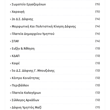
Σωματείο Εργαζομένων
(15)
Χαραυγή
(15)
2ο Δ.Σ. Δάφνης
(14)
Μορφωτική Και Πολιτιστική Κίνηση Δάφνης
(14)
Πλατεία Δημαρχείου Υμηττού
(14)
ΣΠΑΥ
(14)
Ευζήν & Άθληση
(13)
ΚΔΑΠ
(13)
Καφέ
(13)
5ο Δ.Σ. Δάφνης Γ. Μπουζιάνης
(12)
Κέντρο Κοινότητας
(12)
Περιβάλλον
(12)
Πλατεία Καλογήρων
(12)
Σύλλογος Αρκάδων
(12)
Δάφνη Υμηττός Μαζί
(11)