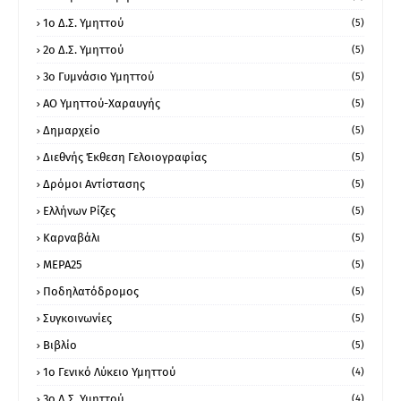
1ο Δ.Σ. Υμηττού
(5)
2ο Δ.Σ. Υμηττού
(5)
3ο Γυμνάσιο Υμηττού
(5)
ΑΟ Υμηττού-Χαραυγής
(5)
Δημαρχείο
(5)
Διεθνής Έκθεση Γελοιογραφίας
(5)
Δρόμοι Αντίστασης
(5)
Ελλήνων Ρίζες
(5)
Καρναβάλι
(5)
ΜΕΡΑ25
(5)
Ποδηλατόδρομος
(5)
Συγκοινωνίες
(5)
Βιβλίο
(5)
1ο Γενικό Λύκειο Υμηττού
(4)
3ο Δ.Σ. Υμηττού
(4)