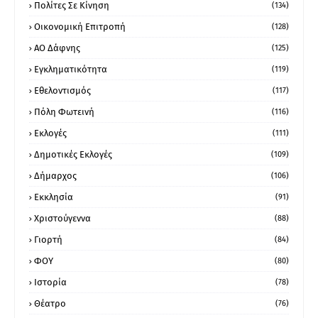
Πολίτες Σε Κίνηση
(134)
Οικονομική Επιτροπή
(128)
ΑΟ Δάφνης
(125)
Εγκληματικότητα
(119)
Εθελοντισμός
(117)
Πόλη Φωτεινή
(116)
Εκλογές
(111)
Δημοτικές Εκλογές
(109)
Δήμαρχος
(106)
Εκκλησία
(91)
Χριστούγεννα
(88)
Γιορτή
(84)
ΦΟΥ
(80)
Ιστορία
(78)
Θέατρο
(76)