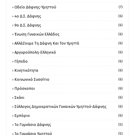
Ωδείο Δάφνης-Υμηττού
(7)
4ο Δ.Σ. Δάφνης
(6)
9ο Δ.Σ. Δάφνης
(6)
Ένωση Γυναικών Ελλάδος
(6)
ΑλλάΖουμε Τη Δάφνη Και Τον Υμηττό
(6)
Αργυρούπολη-Ελληνικό
(6)
Γήπεδο
(6)
Κινητικότητα
(6)
Κοινωνικό Συσσίτιο
(6)
Πρόσκοποι
(6)
Σκάκι
(6)
Σύλλογος Δημοκρατικών Γυναικών Υμηττού-Δάφνης
(6)
Εμπόριο
(6)
1ο Γυμνάσιο Δάφνης
(5)
1ο Γυμνάσιο Υμηττού
(5)