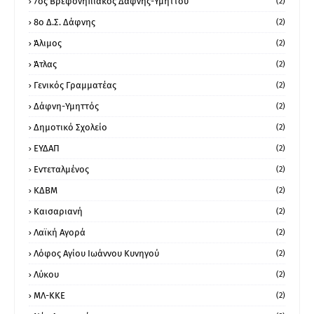
7ος Βρεφονηπιακός Δάφνης-Υμηττού
(2)
8ο Δ.Σ. Δάφνης
(2)
Άλιμος
(2)
Άτλας
(2)
Γενικός Γραμματέας
(2)
Δάφνη-Υμηττός
(2)
Δημοτικό Σχολείο
(2)
ΕΥΔΑΠ
(2)
Εντεταλμένος
(2)
ΚΔΒΜ
(2)
Καισαριανή
(2)
Λαϊκή Αγορά
(2)
Λόφος Αγίου Ιωάννου Κυνηγού
(2)
Λύκου
(2)
ΜΛ-ΚΚΕ
(2)