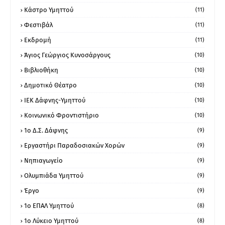
Κάστρο Υμηττού
(11)
Φεστιβάλ
(11)
Εκδρομή
(11)
Άγιος Γεώργιος Κυνοσάργους
(10)
Βιβλιοθήκη
(10)
Δημοτικό Θέατρο
(10)
ΙΕΚ Δάφνης-Υμηττού
(10)
Κοινωνικό Φροντιστήριο
(10)
1ο Δ.Σ. Δάφνης
(9)
Εργαστήρι Παραδοσιακών Χορών
(9)
Νηπιαγωγείο
(9)
Ολυμπιάδα Υμηττού
(9)
Έργο
(9)
1o ΕΠΑΛ Υμηττού
(8)
1ο Λύκειο Υμηττού
(8)