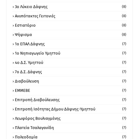
3ο Λύκειο Δάφνης
(8)
Ανυπότακτες Γειτονιές
(8)
Εστιατόριο
(8)
Ψήφισμα
(8)
1ο ΕΠΑΛ Δάφνης
(7)
1ο Νηπιαγωγείο Υμηττού
(7)
4ο Δ.Σ. Υμηττού
(7)
7ο Δ.Σ. Δάφνης
(7)
Διαβούλευση
(7)
ΕΜΜΕΒΕ
(7)
Επιτροπή Διαβούλευσης
(7)
Επιτροπή Ισότητας Δήμου Δάφνης-Υμηττού
(7)
Λεωφόρος Βουλιαγμένης
(7)
Πλατεία Τσαλαγανίδη
(7)
Πολεοδομία
(7)