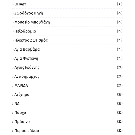
ΟΠΑΔΥ
(30)
Ζωοδόχος Πηγή
(29)
Μουσείο Μπουζιάνη
(29)
Πεζοδρόμιο
(29)
Ηλεκτροφωτισμός
(28)
Αγία Βαρβάρα
(25)
Αγία Φωτεινή
(25)
Άγιος Ιωάννης
(24)
Αντιδήμαρχος
(24)
ΜΑΡΙΔΑ
(24)
Ατύχημα
(23)
ΝΔ
(23)
Πάσχα
(22)
Πράσινο
(22)
Πυρασφάλεια
(22)