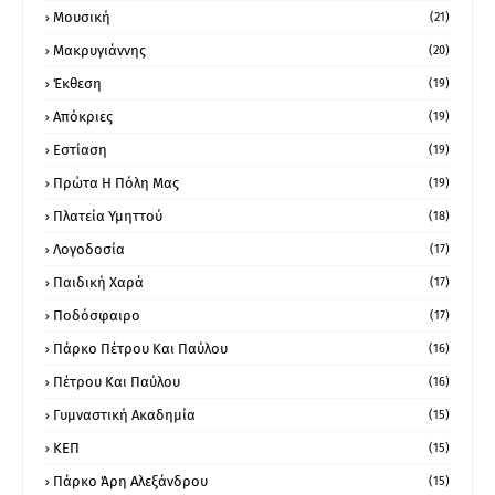
Μουσική
(21)
Μακρυγιάννης
(20)
Έκθεση
(19)
Απόκριες
(19)
Εστίαση
(19)
Πρώτα Η Πόλη Μας
(19)
Πλατεία Υμηττού
(18)
Λογοδοσία
(17)
Παιδική Χαρά
(17)
Ποδόσφαιρο
(17)
Πάρκο Πέτρου Και Παύλου
(16)
Πέτρου Και Παύλου
(16)
Γυμναστική Ακαδημία
(15)
ΚΕΠ
(15)
Πάρκο Άρη Αλεξάνδρου
(15)