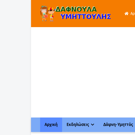
Αρ
Αρχική
Εκδηλώσεις
Δάφνη-Υμηττός