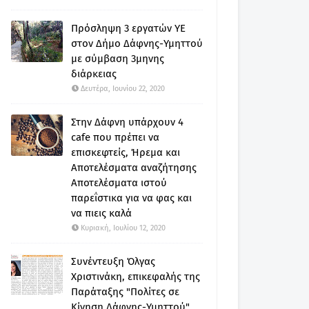
Πρόσληψη 3 εργατών ΥΕ
στον Δήμο Δάφνης-Υμηττού
με σύμβαση 3μηνης
διάρκειας
Δευτέρα, Ιουνίου 22, 2020
Στην Δάφνη υπάρχουν 4
cafe που πρέπει να
επισκεφτείς, Ήρεμα και
Αποτελέσματα αναζήτησης
Αποτελέσματα ιστού
παρεΐστικα για να φας και
να πιεις καλά
Κυριακή, Ιουλίου 12, 2020
Συνέντευξη Όλγας
Χριστινάκη, επικεφαλής της
Παράταξης "Πολίτες σε
Κίνηση Δάφνης-Υμηττού"