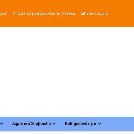
χική
Σχετικά με Δαφνούλα Υμηττούλη
Επικοινωνία
Δημοτικό Συμβούλιο
Καθημερινότητα