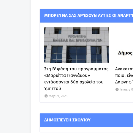
ΜΠΟΡΕΊ ΝΑ ΣΑΣ ΑΡΈΣΟΥΝ ΑΥΤΈΣ ΟΙ ΑΝΑΡΤ
Στη Β' φάση του προγράμματος
Ανακατα
«Μαριέττα Γιαννάκου»
ποιοι εί
εντάσσονται δύο σχολεία του
Δάφνης-Υ
Υμηττού
January 0
May 09, 2026
ΔΗΜΟΣΊΕΥΣΗ ΣΧΟΛΊΟΥ