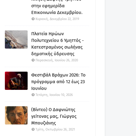
στην εφημερίδα
Επικοινωνία Δεκεμβρίου.
Κυριακή, Δεκεμβρίου 22, 2019
Πλατεία Ηρώων
Πολυτεχνείου 6 Υμηττός -
Κατεστραμένος σωλήνας
δημοτικής ύδρευσης
Παρασκευή, Ιουνίου 26, 2020
Φεστιβάλ Βράχων 2026: Το
πρόγραμμα από 12 έως 23
Ιουνίου
Τετάρτη, Ιουνίου 10, 2026
(Βίντεο) Ο Δαφνιώτης
γείτονας μας, Γιώργος
Μπουζιάνης
Τρίτη, Οκτωβρίου 26, 2021