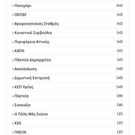
Πανηγύρι
(44)
ΟΚΠΔΥ
(43)
Βρεφονηπιακός Σταθμός
(42)
Κοινοτικό Συμβούλιο
(42)
Περιφέρεια Αττικής
(42)
ΚΑΠΗ
(41)
Πλατεία Δημαρχείου
(41)
Ανακύκλωση
(40)
Δημοτική Επιτροπή
(40)
ΚΕΠ Υγείας
(40)
Πλατεία
(39)
Συναυλία
(38)
Η Πόλη Μάς Ενώνει
(37)
ΚΚΕ
(37)
ΠΑΣΟΚ
(37)