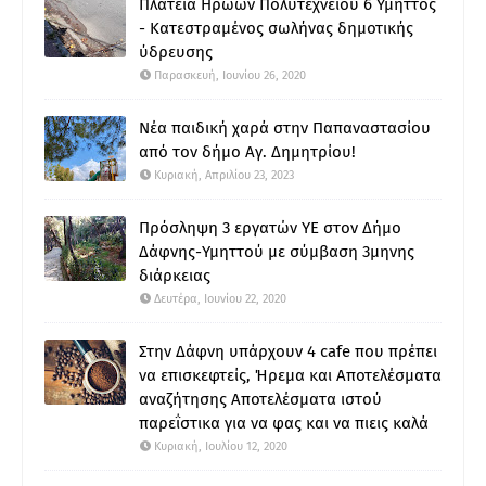
Πλατεία Ηρώων Πολυτεχνείου 6 Υμηττός
- Κατεστραμένος σωλήνας δημοτικής
ύδρευσης
Παρασκευή, Ιουνίου 26, 2020
Νέα παιδική χαρά στην Παπαναστασίου
από τον δήμο Αγ. Δημητρίου!
Κυριακή, Απριλίου 23, 2023
Πρόσληψη 3 εργατών ΥΕ στον Δήμο
Δάφνης-Υμηττού με σύμβαση 3μηνης
διάρκειας
Δευτέρα, Ιουνίου 22, 2020
Στην Δάφνη υπάρχουν 4 cafe που πρέπει
να επισκεφτείς, Ήρεμα και Αποτελέσματα
αναζήτησης Αποτελέσματα ιστού
παρεΐστικα για να φας και να πιεις καλά
Κυριακή, Ιουλίου 12, 2020