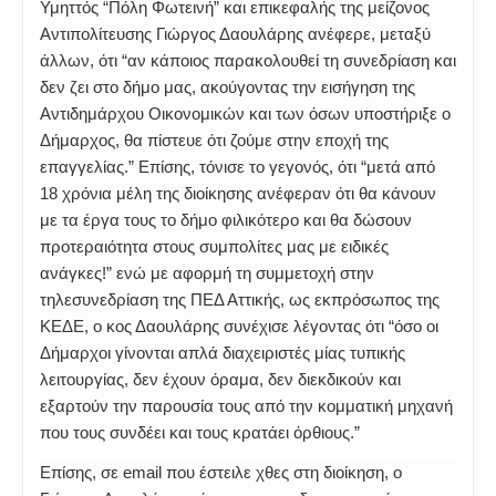
Υμηττός “Πόλη Φωτεινή” και επικεφαλής της μείζονος
Αντιπολίτευσης Γιώργος Δαουλάρης ανέφερε, μεταξύ
άλλων, ότι “αν κάποιος παρακολουθεί τη συνεδρίαση και
δεν ζει στο δήμο μας, ακούγοντας την εισήγηση της
Αντιδημάρχου Οικονομικών και των όσων υποστήριξε ο
Δήμαρχος, θα πίστευε ότι ζούμε στην εποχή της
επαγγελίας.” Επίσης, τόνισε το γεγονός, ότι “μετά από
18 χρόνια μέλη της διοίκησης ανέφεραν ότι θα κάνουν
με τα έργα τους το δήμο φιλικότερο και θα δώσουν
προτεραιότητα στους συμπολίτες μας με ειδικές
ανάγκες!” ενώ με αφορμή τη συμμετοχή στην
τηλεσυνεδρίαση της ΠΕΔ Αττικής, ως εκπρόσωπος της
ΚΕΔΕ, ο κος Δαουλάρης συνέχισε λέγοντας ότι “όσο οι
Δήμαρχοι γίνονται απλά διαχειριστές μίας τυπικής
λειτουργίας, δεν έχουν όραμα, δεν διεκδικούν και
εξαρτούν την παρουσία τους από την κομματική μηχανή
που τους συνδέει και τους κρατάει όρθιους.”
Επίσης, σε email που έστειλε χθες στη διοίκηση, ο