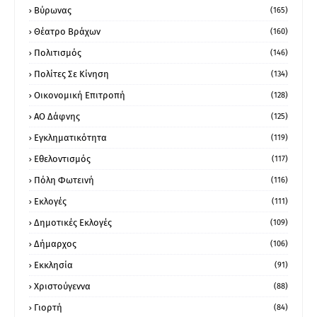
Βύρωνας
(165)
Θέατρο Βράχων
(160)
Πολιτισμός
(146)
Πολίτες Σε Κίνηση
(134)
Οικονομική Επιτροπή
(128)
ΑΟ Δάφνης
(125)
Εγκληματικότητα
(119)
Εθελοντισμός
(117)
Πόλη Φωτεινή
(116)
Εκλογές
(111)
Δημοτικές Εκλογές
(109)
Δήμαρχος
(106)
Εκκλησία
(91)
Χριστούγεννα
(88)
Γιορτή
(84)