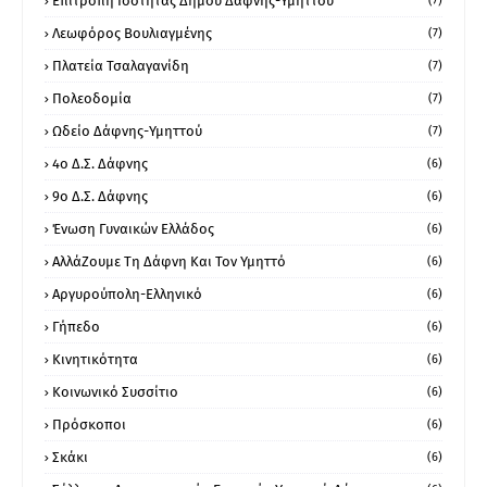
Επιτροπή Ισότητας Δήμου Δάφνης-Υμηττού
(7)
Λεωφόρος Βουλιαγμένης
(7)
Πλατεία Τσαλαγανίδη
(7)
Πολεοδομία
(7)
Ωδείο Δάφνης-Υμηττού
(7)
4ο Δ.Σ. Δάφνης
(6)
9ο Δ.Σ. Δάφνης
(6)
Ένωση Γυναικών Ελλάδος
(6)
ΑλλάΖουμε Τη Δάφνη Και Τον Υμηττό
(6)
Αργυρούπολη-Ελληνικό
(6)
Γήπεδο
(6)
Κινητικότητα
(6)
Κοινωνικό Συσσίτιο
(6)
Πρόσκοποι
(6)
Σκάκι
(6)