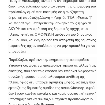
Γιώργος Δαουλάρης τόνισε την αντιδημοκρατικότητα του
διοικητικού πλαισίου που υποχρεώνει την υπογραφή του
προϋπολογισμού που καταψήφισε η ανεξάρτητη
δημοτική παράταξη Δάφνη – Υμηττός “Πόλη Φωτεινή”,
και παράλογα μετατρέπει την αρνητική τους ψήφο σε
ΑΚΥΡΗ και την πρόταση της δημοτικής αρχής από
πλειοψηφική, σε ΟΜΟΦΩΝΗ απόφαση του δημοτικού
συμβουλίου, και ενημέρωσε την απόφαση της δημοτικής
παράταξης της αντιπολίτευσης να μην προσέλθει για να
υπογράψει.
Παράλληλα, πρότεινε την ενημέρωση του αρμόδιου
Υπουργείου, ώστε να προχωρήσει άμεσα σε αλλαγή της
διάταξης, που λέει πως εφόσον δεν υπάρχει διαφορετική
συνολική πρόταση προϋπολογισμού αντίθετη της
πλειοψηφίας δεν υπάρχει αρνητική ψήφος, διάταξη που
εμπαίζει τις δημοτικές ομάδες της αντιπολίτευσης, αφού
δεν έχουν κανένα εργαλείο και καμία ουσιαστική τεχνική
υποστήριξη για να συντάξουν τεχνικά προϋπολογισμό,
όπως έχει η έμμισθη διοίκηση.