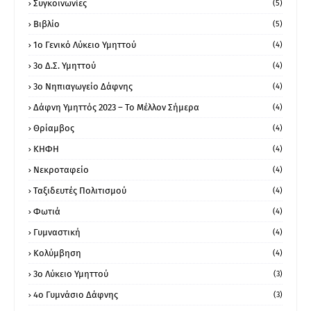
Συγκοινωνίες
(5)
Βιβλίο
(5)
1ο Γενικό Λύκειο Υμηττού
(4)
3ο Δ.Σ. Υμηττού
(4)
3ο Νηπιαγωγείο Δάφνης
(4)
Δάφνη Υμηττός 2023 – Το Μέλλον Σήμερα
(4)
Θρίαμβος
(4)
ΚΗΦΗ
(4)
Νεκροταφείο
(4)
Ταξιδευτές Πολιτισμού
(4)
Φωτιά
(4)
Γυμναστική
(4)
Κολύμβηση
(4)
3ο Λύκειο Υμηττού
(3)
4ο Γυμνάσιο Δάφνης
(3)