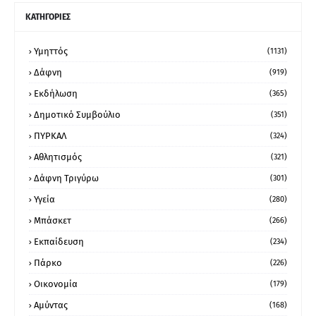
ΚΑΤΗΓΟΡΙΕΣ
Υμηττός
(1131)
Δάφνη
(919)
Εκδήλωση
(365)
Δημοτικό Συμβούλιο
(351)
ΠΥΡΚΑΛ
(324)
Αθλητισμός
(321)
Δάφνη Τριγύρω
(301)
Υγεία
(280)
Μπάσκετ
(266)
Εκπαίδευση
(234)
Πάρκο
(226)
Οικονομία
(179)
Αμύντας
(168)