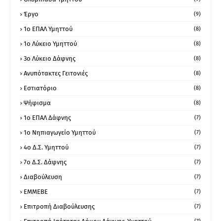
Έργο
(9)
1o ΕΠΑΛ Υμηττού
(8)
1ο Λύκειο Υμηττού
(8)
3ο Λύκειο Δάφνης
(8)
Ανυπότακτες Γειτονιές
(8)
Εστιατόριο
(8)
Ψήφισμα
(8)
1ο ΕΠΑΛ Δάφνης
(7)
1ο Νηπιαγωγείο Υμηττού
(7)
4ο Δ.Σ. Υμηττού
(7)
7ο Δ.Σ. Δάφνης
(7)
Διαβούλευση
(7)
ΕΜΜΕΒΕ
(7)
Επιτροπή Διαβούλευσης
(7)