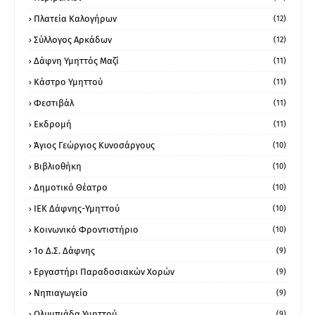
Πλατεία Καλογήρων
(12)
Σύλλογος Αρκάδων
(12)
Δάφνη Υμηττός Μαζί
(11)
Κάστρο Υμηττού
(11)
Φεστιβάλ
(11)
Εκδρομή
(11)
Άγιος Γεώργιος Κυνοσάργους
(10)
Βιβλιοθήκη
(10)
Δημοτικό Θέατρο
(10)
ΙΕΚ Δάφνης-Υμηττού
(10)
Κοινωνικό Φροντιστήριο
(10)
1ο Δ.Σ. Δάφνης
(9)
Εργαστήρι Παραδοσιακών Χορών
(9)
Νηπιαγωγείο
(9)
Ολυμπιάδα Υμηττού
(9)