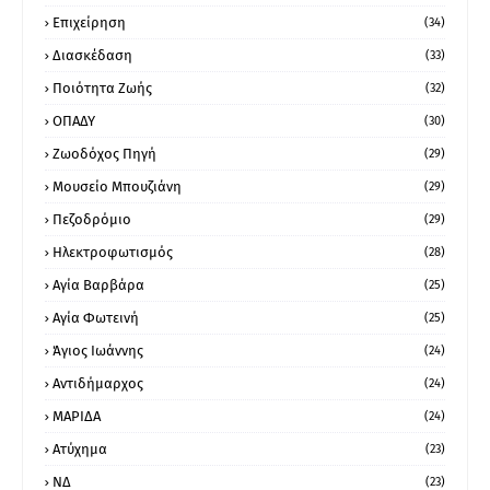
Επιχείρηση
(34)
Διασκέδαση
(33)
Ποιότητα Ζωής
(32)
ΟΠΑΔΥ
(30)
Ζωοδόχος Πηγή
(29)
Μουσείο Μπουζιάνη
(29)
Πεζοδρόμιο
(29)
Ηλεκτροφωτισμός
(28)
Αγία Βαρβάρα
(25)
Αγία Φωτεινή
(25)
Άγιος Ιωάννης
(24)
Αντιδήμαρχος
(24)
ΜΑΡΙΔΑ
(24)
Ατύχημα
(23)
ΝΔ
(23)