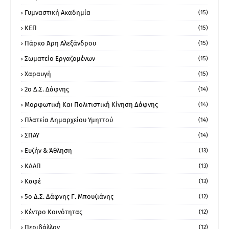
Γυμναστική Ακαδημία
(15)
ΚΕΠ
(15)
Πάρκο Άρη Αλεξάνδρου
(15)
Σωματείο Εργαζομένων
(15)
Χαραυγή
(15)
2ο Δ.Σ. Δάφνης
(14)
Μορφωτική Και Πολιτιστική Κίνηση Δάφνης
(14)
Πλατεία Δημαρχείου Υμηττού
(14)
ΣΠΑΥ
(14)
Ευζήν & Άθληση
(13)
ΚΔΑΠ
(13)
Καφέ
(13)
5ο Δ.Σ. Δάφνης Γ. Μπουζιάνης
(12)
Κέντρο Κοινότητας
(12)
Περιβάλλον
(12)