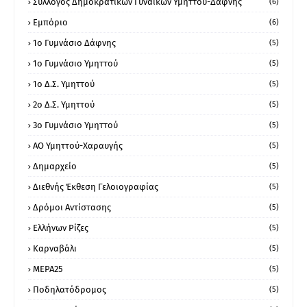
Σύλλογος Δημοκρατικών Γυναικών Υμηττού-Δάφνης
(6)
Εμπόριο
(6)
1ο Γυμνάσιο Δάφνης
(5)
1ο Γυμνάσιο Υμηττού
(5)
1ο Δ.Σ. Υμηττού
(5)
2ο Δ.Σ. Υμηττού
(5)
3ο Γυμνάσιο Υμηττού
(5)
ΑΟ Υμηττού-Χαραυγής
(5)
Δημαρχείο
(5)
Διεθνής Έκθεση Γελοιογραφίας
(5)
Δρόμοι Αντίστασης
(5)
Ελλήνων Ρίζες
(5)
Καρναβάλι
(5)
ΜΕΡΑ25
(5)
Ποδηλατόδρομος
(5)