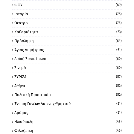
ΦΟΥ
(80)
Ιστορία
(78)
Θέατρο
(76)
Καθαριότητα
(73)
Πρόσληψη
(64)
Άγιος Δημήτριος
(61)
Λαϊκή Συσπείρωση
(60)
Σινεμά
(60)
ΣΥΡΙΖΑ
(57)
Αθήνα
(53)
Πολιτική Προστασία
(52)
Ένωση Γονέων Δάφνης-Υμηττού
(51)
Δρόμος
(51)
Ηλιούπολη
(49)
Φιλοζωική
(46)