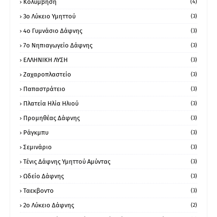
Κολύμβηση
(4)
3ο Λύκειο Υμηττού
(3)
4ο Γυμνάσιο Δάφνης
(3)
7ο Νηπιαγωγείο Δάφνης
(3)
ΕΛΛΗΝΙΚΗ ΛΥΣΗ
(3)
Ζαχαροπλαστείο
(3)
Παπαστράτειο
(3)
Πλατεία Ηλία Ηλιού
(3)
Προμηθέας Δάφνης
(3)
Ράγκμπυ
(3)
Σεμινάριο
(3)
Τένις Δάφνης Υμηττού Αμύντας
(3)
Ωδείο Δάφνης
(3)
Ταεκβοντο
(3)
2ο Λύκειο Δάφνης
(2)