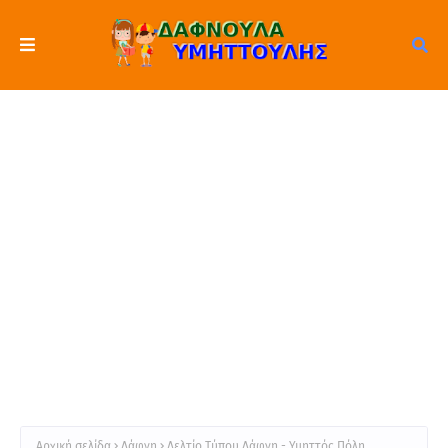
Αρχική σελίδα
Δάφνη
Δελτίο Τύπου Δάφνη - Υμηττός Πόλη