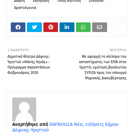
Δάφνη
Εκδήλωση
Πόλη Φωτεινή
Συναυλία
Χριστούγεννα
ΠΑΛΑΙΌΤΕΡΗ
ΝΕΌΤΕΡΗ
Δημοτικό θέατρο Δάφνης-
Mε αφορμή το κλείσιμο του
Υμηττού «Φάνης Χηνάς» :
καταστήματος των ΕΛΤΑ στον
Πρόγραμμα παραστάσεων
Υμηττό, ερώτηση βουλευτών
Φεβρουάριος 2020
ΣΥΡΙΖΑ προς τον υπουργό
Ψηφιακής Διακυβέρνησης
Αναρτήθηκε από
DAFNOULA-Νέα, ειδήσεις δήμου
Δάφνης-Υμηττού