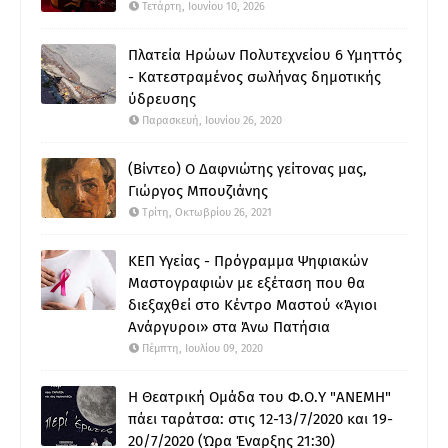
Τετάρτη, Ιουνίου 10, 2026
Πλατεία Ηρώων Πολυτεχνείου 6 Υμηττός
- Κατεστραμένος σωλήνας δημοτικής
ύδρευσης
Παρασκευή, Ιουνίου 26, 2020
(Βίντεο) Ο Δαφνιώτης γείτονας μας,
Γιώργος Μπουζιάνης
Τρίτη, Οκτωβρίου 26, 2021
ΚΕΠ Υγείας - Πρόγραμμα Ψηφιακών
Μαστογραφιών με εξέταση που θα
διεξαχθεί στο Κέντρο Μαστού «Άγιοι
Ανάργυροι» στα Άνω Πατήσια
Πέμπτη, Ιουλίου 09, 2020
Η Θεατρική Ομάδα του Φ.Ο.Υ "ΑΝΕΜΗ"
πάει ταράτσα: στις 12-13/7/2020 και 19-
20/7/2020 (Ώρα Έναρξης 21:30)