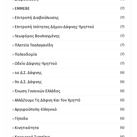
ΕΜΜΕΒΕ
(7)
Επιτροπή Διαβούλευσης
(7)
Επιτροπή Ισότητας Δήμου Δάφνης-Υμηττού
(7)
Λεωφόρος Βουλιαγμένης
(7)
Πλατεία Τσαλαγανίδη
(7)
Πολεοδομία
(7)
Ωδείο Δάφνης-Υμηττού
(7)
4ο Δ.Σ. Δάφνης
(6)
9ο Δ.Σ. Δάφνης
(6)
Ένωση Γυναικών Ελλάδος
(6)
ΑλλάΖουμε Τη Δάφνη Και Τον Υμηττό
(6)
Αργυρούπολη-Ελληνικό
(6)
Γήπεδο
(6)
Κινητικότητα
(6)
Κοινωνικό Συσσίτιο
(6)