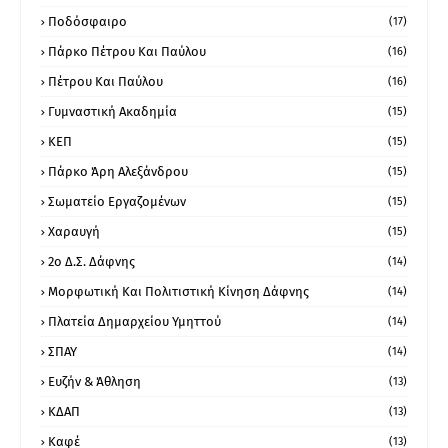
Ποδόσφαιρο
(17)
Πάρκο Πέτρου Και Παύλου
(16)
Πέτρου Και Παύλου
(16)
Γυμναστική Ακαδημία
(15)
ΚΕΠ
(15)
Πάρκο Άρη Αλεξάνδρου
(15)
Σωματείο Εργαζομένων
(15)
Χαραυγή
(15)
2ο Δ.Σ. Δάφνης
(14)
Μορφωτική Και Πολιτιστική Κίνηση Δάφνης
(14)
Πλατεία Δημαρχείου Υμηττού
(14)
ΣΠΑΥ
(14)
Ευζήν & Άθληση
(13)
ΚΔΑΠ
(13)
Καφέ
(13)