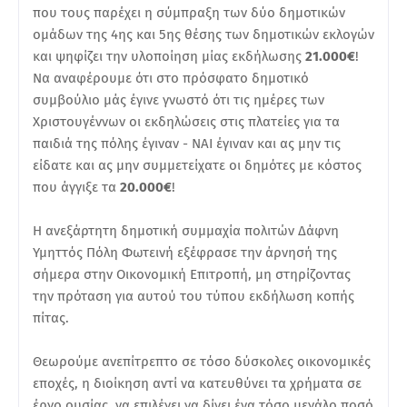
που τους παρέχει η σύμπραξη των δύο δημοτικών
ομάδων της 4ης και 5ης θέσης των δημοτικών εκλογών
και ψηφίζει την υλοποίηση μίας εκδήλωσης
21.000€
!
Να αναφέρουμε ότι στο πρόσφατο δημοτικό
συμβούλιο μάς έγινε γνωστό ότι τις ημέρες των
Χριστουγέννων οι εκδηλώσεις στις πλατείες για τα
παιδιά της πόλης έγιναν - ΝΑΙ έγιναν και ας μην τις
είδατε και ας μην συμμετείχατε οι δημότες με κόστος
που άγγιξε τα
20.000€
!
Η ανεξάρτητη δημοτική συμμαχία πολιτών Δάφνη
Υμηττός Πόλη Φωτεινή εξέφρασε την άρνησή της
σήμερα στην Οικονομική Επιτροπή, μη στηρίζοντας
την πρόταση για αυτού του τύπου εκδήλωση κοπής
πίτας.
Θεωρούμε ανεπίτρεπτο σε τόσο δύσκολες οικονομικές
εποχές, η διοίκηση αντί να κατευθύνει τα χρήματα σε
έργο ουσίας, να επιλέγει να δίνει ένα τόσο μεγάλο ποσό