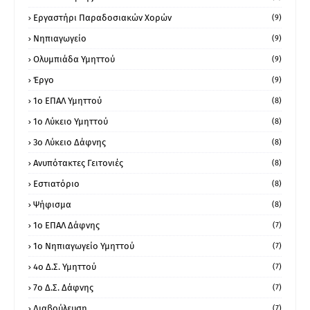
Εργαστήρι Παραδοσιακών Χορών
(9)
Νηπιαγωγείο
(9)
Ολυμπιάδα Υμηττού
(9)
Έργο
(9)
1o ΕΠΑΛ Υμηττού
(8)
1ο Λύκειο Υμηττού
(8)
3ο Λύκειο Δάφνης
(8)
Ανυπότακτες Γειτονιές
(8)
Εστιατόριο
(8)
Ψήφισμα
(8)
1ο ΕΠΑΛ Δάφνης
(7)
1ο Νηπιαγωγείο Υμηττού
(7)
4ο Δ.Σ. Υμηττού
(7)
7ο Δ.Σ. Δάφνης
(7)
Διαβούλευση
(7)