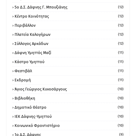
5ο Δ.Σ. Δάφνης Γ. Μπουζιάνης
(12)
Κέντρο Κοινότητας
(12)
Περιβάλλον
(12)
Πλατεία Καλογήρων
(12)
Σύλλογος Αρκάδων
(12)
Δάφνη Υμηττός Μαζί
(11)
Κάστρο Υμηττού
(11)
Φεστιβάλ
(11)
Εκδρομή
(11)
Άγιος Γεώργιος Κυνοσάργους
(10)
Βιβλιοθήκη
(10)
Δημοτικό Θέατρο
(10)
ΙΕΚ Δάφνης-Υμηττού
(10)
Κοινωνικό Φροντιστήριο
(10)
1ο Δ.Σ. Δάφνης
(9)