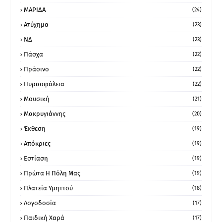
ΜΑΡΙΔΑ
(24)
Ατύχημα
(23)
ΝΔ
(23)
Πάσχα
(22)
Πράσινο
(22)
Πυρασφάλεια
(22)
Μουσική
(21)
Μακρυγιάννης
(20)
Έκθεση
(19)
Απόκριες
(19)
Εστίαση
(19)
Πρώτα Η Πόλη Μας
(19)
Πλατεία Υμηττού
(18)
Λογοδοσία
(17)
Παιδική Χαρά
(17)