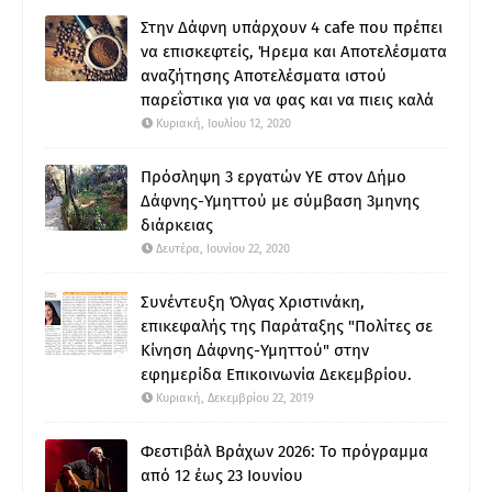
Στην Δάφνη υπάρχουν 4 cafe που πρέπει
να επισκεφτείς, Ήρεμα και Αποτελέσματα
αναζήτησης Αποτελέσματα ιστού
παρεΐστικα για να φας και να πιεις καλά
Κυριακή, Ιουλίου 12, 2020
Πρόσληψη 3 εργατών ΥΕ στον Δήμο
Δάφνης-Υμηττού με σύμβαση 3μηνης
διάρκειας
Δευτέρα, Ιουνίου 22, 2020
Συνέντευξη Όλγας Χριστινάκη,
επικεφαλής της Παράταξης "Πολίτες σε
Κίνηση Δάφνης-Υμηττού" στην
εφημερίδα Επικοινωνία Δεκεμβρίου.
Κυριακή, Δεκεμβρίου 22, 2019
Φεστιβάλ Βράχων 2026: Το πρόγραμμα
από 12 έως 23 Ιουνίου