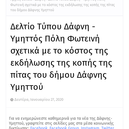
Φωτεινή σχετικά με το κόστος της εκδήλωσης της κοπής της πίτας
του δήμου Δάφνης Υμηττού
Δελτίο Τύπου Δάφνη -
Υμηττός Πόλη Φωτεινή
σχετικά με το κόστος της
εκδήλωσης της κοπής της
πίτας του δήμου Δάφνης
Υμηττού
Δευτέρα, Ιανουαρίου 27, 2020
Για να ενημερώνεστε καθημερινά για τα νέα της Δάφνης-
Υμηττού, γραφτείτε στις σελίδες μας στα μέσα κοινωνικής
δικτύωσης:
Facebook
,
Facebook Group
,
Instagram
,
Twitter
.