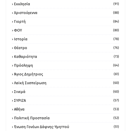
Εκκλησία
(91)
Χριστούγεννα
(88)
Γιορτή
(84)
ΦΟΥ
(80)
Ιστορία
(78)
Θέατρο
(76)
Καθαριότητα
(73)
Πρόσληψη
(64)
Άγιος Δημήτριος
(61)
Λαϊκή Συσπείρωση
(60)
Σινεμά
(60)
ΣΥΡΙΖΑ
(57)
Αθήνα
(53)
Πολιτική Προστασία
(52)
Ένωση Γονέων Δάφνης-Υμηττού
(51)