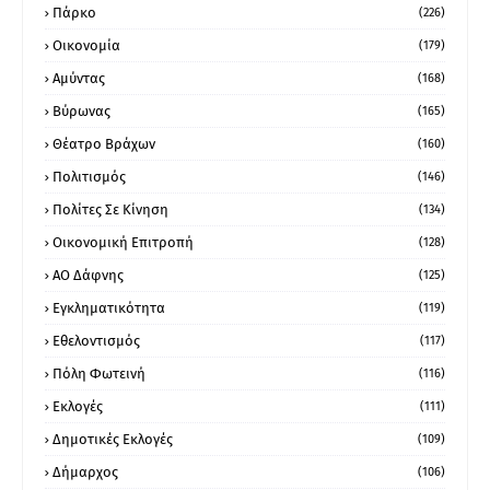
Πάρκο
(226)
Οικονομία
(179)
Αμύντας
(168)
Βύρωνας
(165)
Θέατρο Βράχων
(160)
Πολιτισμός
(146)
Πολίτες Σε Κίνηση
(134)
Οικονομική Επιτροπή
(128)
ΑΟ Δάφνης
(125)
Εγκληματικότητα
(119)
Εθελοντισμός
(117)
Πόλη Φωτεινή
(116)
Εκλογές
(111)
Δημοτικές Εκλογές
(109)
Δήμαρχος
(106)