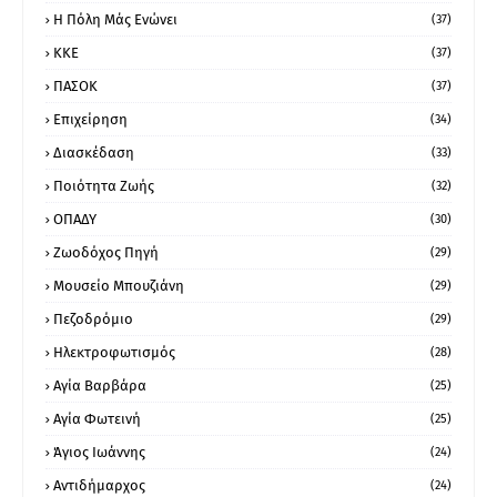
Η Πόλη Μάς Ενώνει
(37)
ΚΚΕ
(37)
ΠΑΣΟΚ
(37)
Επιχείρηση
(34)
Διασκέδαση
(33)
Ποιότητα Ζωής
(32)
ΟΠΑΔΥ
(30)
Ζωοδόχος Πηγή
(29)
Μουσείο Μπουζιάνη
(29)
Πεζοδρόμιο
(29)
Ηλεκτροφωτισμός
(28)
Αγία Βαρβάρα
(25)
Αγία Φωτεινή
(25)
Άγιος Ιωάννης
(24)
Αντιδήμαρχος
(24)