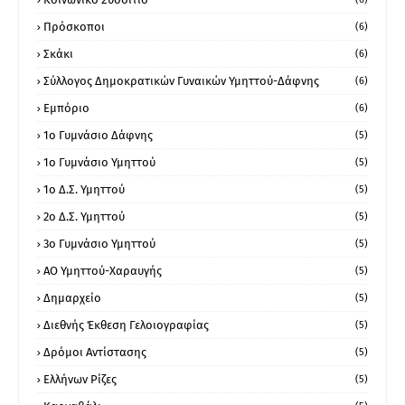
Πρόσκοποι
(6)
Σκάκι
(6)
Σύλλογος Δημοκρατικών Γυναικών Υμηττού-Δάφνης
(6)
Εμπόριο
(6)
1ο Γυμνάσιο Δάφνης
(5)
1ο Γυμνάσιο Υμηττού
(5)
1ο Δ.Σ. Υμηττού
(5)
2ο Δ.Σ. Υμηττού
(5)
3ο Γυμνάσιο Υμηττού
(5)
ΑΟ Υμηττού-Χαραυγής
(5)
Δημαρχείο
(5)
Διεθνής Έκθεση Γελοιογραφίας
(5)
Δρόμοι Αντίστασης
(5)
Ελλήνων Ρίζες
(5)