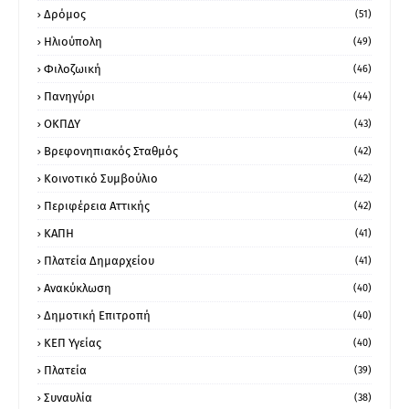
Δρόμος
(51)
Ηλιούπολη
(49)
Φιλοζωική
(46)
Πανηγύρι
(44)
ΟΚΠΔΥ
(43)
Βρεφονηπιακός Σταθμός
(42)
Κοινοτικό Συμβούλιο
(42)
Περιφέρεια Αττικής
(42)
ΚΑΠΗ
(41)
Πλατεία Δημαρχείου
(41)
Ανακύκλωση
(40)
Δημοτική Επιτροπή
(40)
ΚΕΠ Υγείας
(40)
Πλατεία
(39)
Συναυλία
(38)