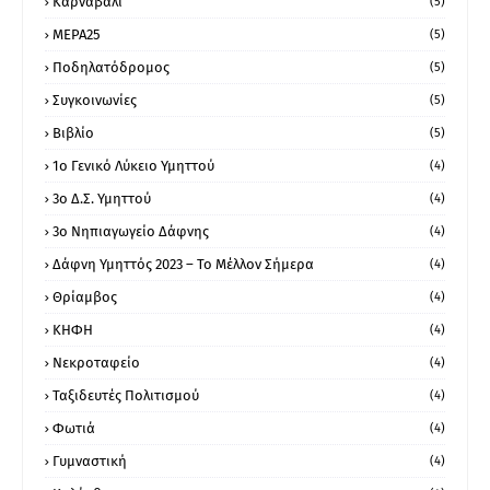
Καρναβάλι
(5)
ΜΕΡΑ25
(5)
Ποδηλατόδρομος
(5)
Συγκοινωνίες
(5)
Βιβλίο
(5)
1ο Γενικό Λύκειο Υμηττού
(4)
3ο Δ.Σ. Υμηττού
(4)
3ο Νηπιαγωγείο Δάφνης
(4)
Δάφνη Υμηττός 2023 – Το Μέλλον Σήμερα
(4)
Θρίαμβος
(4)
ΚΗΦΗ
(4)
Νεκροταφείο
(4)
Ταξιδευτές Πολιτισμού
(4)
Φωτιά
(4)
Γυμναστική
(4)