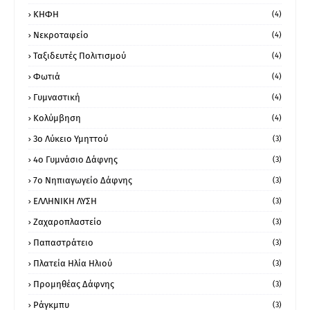
ΚΗΦΗ
(4)
Νεκροταφείο
(4)
Ταξιδευτές Πολιτισμού
(4)
Φωτιά
(4)
Γυμναστική
(4)
Κολύμβηση
(4)
3ο Λύκειο Υμηττού
(3)
4ο Γυμνάσιο Δάφνης
(3)
7ο Νηπιαγωγείο Δάφνης
(3)
ΕΛΛΗΝΙΚΗ ΛΥΣΗ
(3)
Ζαχαροπλαστείο
(3)
Παπαστράτειο
(3)
Πλατεία Ηλία Ηλιού
(3)
Προμηθέας Δάφνης
(3)
Ράγκμπυ
(3)