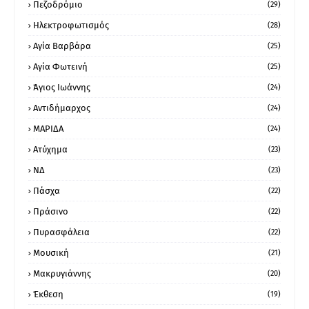
Πεζοδρόμιο
(29)
Ηλεκτροφωτισμός
(28)
Αγία Βαρβάρα
(25)
Αγία Φωτεινή
(25)
Άγιος Ιωάννης
(24)
Αντιδήμαρχος
(24)
ΜΑΡΙΔΑ
(24)
Ατύχημα
(23)
ΝΔ
(23)
Πάσχα
(22)
Πράσινο
(22)
Πυρασφάλεια
(22)
Μουσική
(21)
Μακρυγιάννης
(20)
Έκθεση
(19)