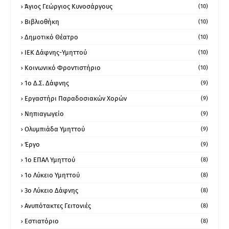
Άγιος Γεώργιος Κυνοσάργους
(10)
Βιβλιοθήκη
(10)
Δημοτικό Θέατρο
(10)
ΙΕΚ Δάφνης-Υμηττού
(10)
Κοινωνικό Φροντιστήριο
(10)
1ο Δ.Σ. Δάφνης
(9)
Εργαστήρι Παραδοσιακών Χορών
(9)
Νηπιαγωγείο
(9)
Ολυμπιάδα Υμηττού
(9)
Έργο
(9)
1o ΕΠΑΛ Υμηττού
(8)
1ο Λύκειο Υμηττού
(8)
3ο Λύκειο Δάφνης
(8)
Ανυπότακτες Γειτονιές
(8)
Εστιατόριο
(8)