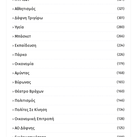
Αθλητισμός
(321)
Δάφνη Τριγύρω
(301)
Υγεία
(280)
Μπάσκετ
(266)
Εκπαίδευση
(234)
Πάρκο
(226)
Οικονομία
(179)
Αμύντας
(168)
Βύρωνας
(165)
Θέατρο Βράχων
(160)
Πολιτισμός
(146)
Πολίτες Σε Κίνηση
(134)
Οικονομική Επιτροπή
(128)
ΑΟ Δάφνης
(125)