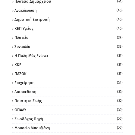
Πλατεία Δημαρχείου
(41)
Ανακύκλωση
(40)
Δημοτική Επιτροπή
(40)
ΚΕΠ Υγείας
(40)
Πλατεία
(39)
Συναυλία
(38)
Η Πόλη Μάς Ενώνει
(37)
ΚΚΕ
(37)
ΠΑΣΟΚ
(37)
Επιχείρηση
(34)
Διασκέδαση
(33)
Ποιότητα Ζωής
(32)
ΟΠΑΔΥ
(30)
Ζωοδόχος Πηγή
(29)
Μουσείο Μπουζιάνη
(29)