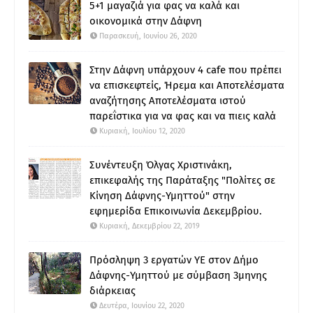
5+1 μαγαζιά για φας να καλά και
οικονομικά στην Δάφνη
Παρασκευή, Ιουνίου 26, 2020
Στην Δάφνη υπάρχουν 4 cafe που πρέπει
να επισκεφτείς, Ήρεμα και Αποτελέσματα
αναζήτησης Αποτελέσματα ιστού
παρεΐστικα για να φας και να πιεις καλά
Κυριακή, Ιουλίου 12, 2020
Συνέντευξη Όλγας Χριστινάκη,
επικεφαλής της Παράταξης "Πολίτες σε
Κίνηση Δάφνης-Υμηττού" στην
εφημερίδα Επικοινωνία Δεκεμβρίου.
Κυριακή, Δεκεμβρίου 22, 2019
Πρόσληψη 3 εργατών ΥΕ στον Δήμο
Δάφνης-Υμηττού με σύμβαση 3μηνης
διάρκειας
Δευτέρα, Ιουνίου 22, 2020