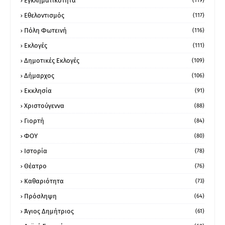
Εγκληματικότητα
(119)
Εθελοντισμός
(117)
Πόλη Φωτεινή
(116)
Εκλογές
(111)
Δημοτικές Εκλογές
(109)
Δήμαρχος
(106)
Εκκλησία
(91)
Χριστούγεννα
(88)
Γιορτή
(84)
ΦΟΥ
(80)
Ιστορία
(78)
Θέατρο
(76)
Καθαριότητα
(73)
Πρόσληψη
(64)
Άγιος Δημήτριος
(61)