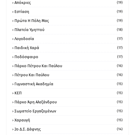
Απόκριες
(19)
Εστίαση
(19)
Πρώτα Η Πόλη Μας
(19)
Πλατεία Υμηττού
(18)
Λογοδοσία
(17)
Παιδική Χαρά
(17)
Ποδόσφαιρο
(17)
Πάρκο Πέτρου Και Παύλου
(16)
Πέτρου Και Παύλου
(16)
Γυμναστική Ακαδημία
(15)
ΚΕΠ
(15)
Πάρκο Άρη Αλεξάνδρου
(15)
Σωματείο Εργαζομένων
(15)
Χαραυγή
(15)
2ο Δ.Σ. Δάφνης
(14)