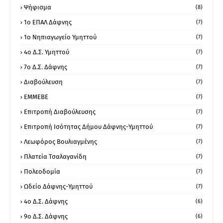
Ψήφισμα
(8)
1ο ΕΠΑΛ Δάφνης
(7)
1ο Νηπιαγωγείο Υμηττού
(7)
4ο Δ.Σ. Υμηττού
(7)
7ο Δ.Σ. Δάφνης
(7)
Διαβούλευση
(7)
ΕΜΜΕΒΕ
(7)
Επιτροπή Διαβούλευσης
(7)
Επιτροπή Ισότητας Δήμου Δάφνης-Υμηττού
(7)
Λεωφόρος Βουλιαγμένης
(7)
Πλατεία Τσαλαγανίδη
(7)
Πολεοδομία
(7)
Ωδείο Δάφνης-Υμηττού
(7)
4ο Δ.Σ. Δάφνης
(6)
9ο Δ.Σ. Δάφνης
(6)