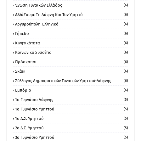
Ένωση Γυναικών Ελλάδος
(6)
ΑλλάΖουμε Τη Δάφνη Και Τον Υμηττό
(6)
Αργυρούπολη-Ελληνικό
(6)
Γήπεδο
(6)
Κινητικότητα
(6)
Κοινωνικό Συσσίτιο
(6)
Πρόσκοποι
(6)
Σκάκι
(6)
Σύλλογος Δημοκρατικών Γυναικών Υμηττού-Δάφνης
(6)
Εμπόριο
(6)
1ο Γυμνάσιο Δάφνης
(5)
1ο Γυμνάσιο Υμηττού
(5)
1ο Δ.Σ. Υμηττού
(5)
2ο Δ.Σ. Υμηττού
(5)
3ο Γυμνάσιο Υμηττού
(5)