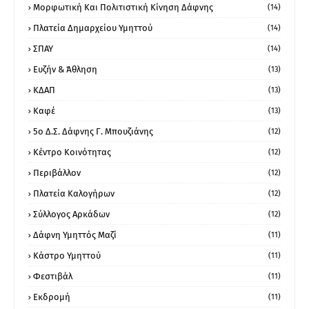
Μορφωτική Και Πολιτιστική Κίνηση Δάφνης
(14)
Πλατεία Δημαρχείου Υμηττού
(14)
ΣΠΑΥ
(14)
Ευζήν & Άθληση
(13)
ΚΔΑΠ
(13)
Καφέ
(13)
5ο Δ.Σ. Δάφνης Γ. Μπουζιάνης
(12)
Κέντρο Κοινότητας
(12)
Περιβάλλον
(12)
Πλατεία Καλογήρων
(12)
Σύλλογος Αρκάδων
(12)
Δάφνη Υμηττός Μαζί
(11)
Κάστρο Υμηττού
(11)
Φεστιβάλ
(11)
Εκδρομή
(11)