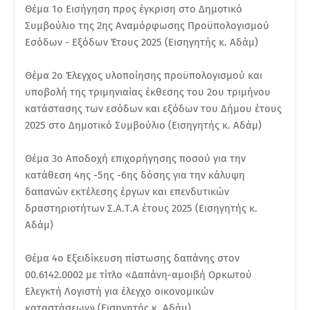
Θέμα 1ο Εισήγηση προς έγκριση στο Δημοτικό
Συμβούλιο της 2ης Αναμόρφωσης Προϋπολογισμού
Εσόδων - Εξόδων Έτους 2025 (Εισηγητής κ. Αδάμ)
Θέμα 2ο Έλεγχος υλοποίησης προϋπολογισμού και
υποβολή της τριμηνιαίας έκθεσης του 2ου τριμήνου
κατάστασης των εσόδων και εξόδων του Δήμου έτους
2025 στο Δημοτικό Συμβούλιο (Εισηγητής κ. Αδάμ)
Θέμα 3ο Αποδοχή επιχορήγησης ποσού για την
κατάθεση 4ης -5ης -6ης δόσης για την κάλυψη
δαπανών εκτέλεσης έργων και επενδυτικών
δραστηριοτήτων Σ.Α.Τ.Α έτους 2025 (Εισηγητής κ.
Αδάμ)
Θέμα 4ο Εξειδίκευση πίστωσης δαπάνης στον
00.6142.0002 με τίτλο «Δαπάνη-αμοιβή Ορκωτού
Ελεγκτή Λογιστή για έλεγχο οικονομικών
καταστάσεων» (Εισηγητής κ. Αδάμ)