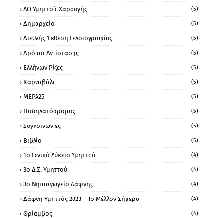
ΑΟ Υμηττού-Χαραυγής
(5)
Δημαρχείο
(5)
Διεθνής Έκθεση Γελοιογραφίας
(5)
Δρόμοι Αντίστασης
(5)
Ελλήνων Ρίζες
(5)
Καρναβάλι
(5)
ΜΕΡΑ25
(5)
Ποδηλατόδρομος
(5)
Συγκοινωνίες
(5)
Βιβλίο
(5)
1ο Γενικό Λύκειο Υμηττού
(4)
3ο Δ.Σ. Υμηττού
(4)
3ο Νηπιαγωγείο Δάφνης
(4)
Δάφνη Υμηττός 2023 – Το Μέλλον Σήμερα
(4)
Θρίαμβος
(4)