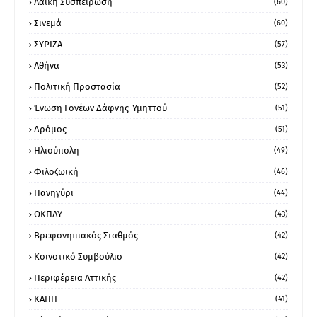
Λαϊκή Συσπείρωση
(60)
Σινεμά
(60)
ΣΥΡΙΖΑ
(57)
Αθήνα
(53)
Πολιτική Προστασία
(52)
Ένωση Γονέων Δάφνης-Υμηττού
(51)
Δρόμος
(51)
Ηλιούπολη
(49)
Φιλοζωική
(46)
Πανηγύρι
(44)
ΟΚΠΔΥ
(43)
Βρεφονηπιακός Σταθμός
(42)
Κοινοτικό Συμβούλιο
(42)
Περιφέρεια Αττικής
(42)
ΚΑΠΗ
(41)