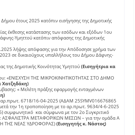
ήμου έτους 2025 κατόπιν εισήγησης της Δημοτικής
αίας έκθεσης κατάστασης των εσόδων και εξόδων 1ου
 Δάφνης-Υμηττού κατόπιν απόφασης της Δημοτικής
5.2025 λήψης απόφασης για την Απόδοσησε χρήμα των
 2023 σε δικαιούχους υπαλλήλους του Δήμου Δάφνης-
ίας της Δημοτικής Κοινότητας Υμηττού
(Εισηγήτρια κα
ργου: «ΕΝΙΣΧΥΣΗ ΤΗΣ ΜΙΚΡΟΚΙΝΗΤΙΚΟΤΗΤΑΣ ΣΤΟ ΔΗΜΟ
α Χατζηδάκη)
μβασης: « Μελέτη πράξης εφαρμογής ενταγμένων
η)
υ αρ.πρωτ. 6718/16-04-2025 (ΑΔΑΜ 25SYMV016676865
μετά την 1η τροποποίηση με το αρ.πρωτ. 9634/4-6-2025
 συμφωνητικό και σύμφωνα με τον 2ο Συγκριτικό
λο : ΑΣΦΑΛΙΣΤΡΑ ΜΕΤΑΦΟΡΙΚΩΝ ΜΕΣΩΝ – για την ομάδα Α
ΛΙΣΗ ΤΗΣ ΝΕΑΣ ΥΔΡΟΦΟΡΑΣ)
(Εισηγητής κ. Νάστος)