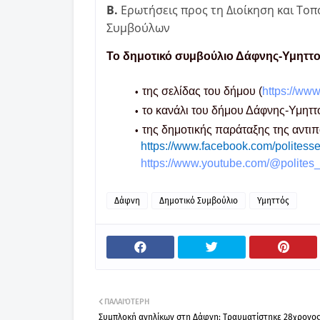
Β.
Ερωτήσεις προς τη Διοίκηση και Το
Συμβούλων
Το δημοτικό συμβούλιο Δάφνης-Υμηττο
της σελίδας του δήμου (
https://www
το κανάλι του δήμου Δάφνης-Υμηττ
της δημοτικής παράταξης της αντι
https://www.facebook.com/politesse
https://www.youtube.com/@polites_
Δάφνη
Δημοτικό Συμβούλιο
Υμηττός
ΠΑΛΑΙΌΤΕΡΗ
Συμπλοκή ανηλίκων στη Δάφνη: Τραυματίστηκε 28χρονος