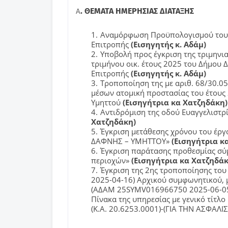
. ΘΕΜΑΤΑ ΗΜΕΡΗΣΙΑΣ ΔΙΑΤΑΞΗΣ
Α
Αναμόρφωση Προϋπολογισμού του Δ
Επιτροπής
(Εισηγητής κ. Αδάμ)
Υποβολή προς έγκριση της τριμηνι
τριμήνου οικ. έτους 2025 του Δήμου
Επιτροπής
(Εισηγητής κ. Αδάμ)
Τροποποίηση της με αριθ. 68/30.0
μέσων ατομική προστασίας του έτους
Υμηττού
(Εισηγήτρια κα Χατζηδάκη)
Αντιδρόμιση της οδού Ευαγγελιστρ
Χατζηδάκη)
Έγκριση μετάθεσης χρόνου του έ
ΔΑΦΝΗΣ – ΥΜΗΤΤΟΥ»
(Εισηγήτρια κ
Έγκριση παράτασης προθεσμίας σύ
περιοχών»
(Εισηγήτρια κα Χατζηδάκ
Έγκριση της 2ης τροποποίησης το
2025-04-16) Αρχικού συμφωνητικού, 
(ΑΔΑΜ 25SYMV016966750 2025-06-05)
Πίνακα της υπηρεσίας με γενικό τίτ
(Κ.Α. 20.6253.0001)-(ΓΙΑ ΤΗΝ ΑΣΦΑ