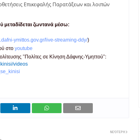
ποθετήσεις Επικεφαλής Παρατάξεων και λοιπών
ύ μεταδίδεται ζωντανά μέσω:
.dafni-ymittos.gov.gr/live-streaming-ddy/
)
ού στο
youtube
πολίτευσης "Πολίτες σε Κίνηση Δάφνης-Υμηττού":
kinisi/videos
se_kinisi
ΝΕΌΤΕΡΗ
,