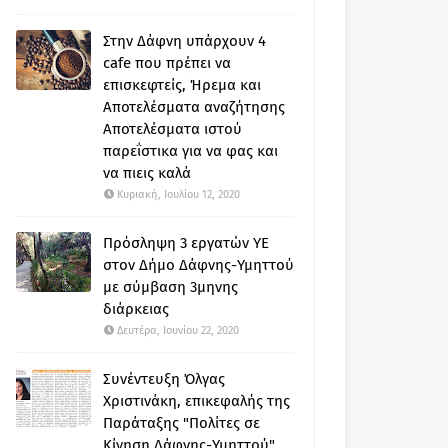
Στην Δάφνη υπάρχουν 4
cafe που πρέπει να
επισκεφτείς, Ήρεμα και
Αποτελέσματα αναζήτησης
Αποτελέσματα ιστού
παρεΐστικα για να φας και
να πιεις καλά
Κυριακή, Ιουλίου 12, 2020
Πρόσληψη 3 εργατών ΥΕ
στον Δήμο Δάφνης-Υμηττού
με σύμβαση 3μηνης
διάρκειας
Δευτέρα, Ιουνίου 22, 2020
Συνέντευξη Όλγας
Χριστινάκη, επικεφαλής της
Παράταξης "Πολίτες σε
Κίνηση Δάφνης-Υμηττού"