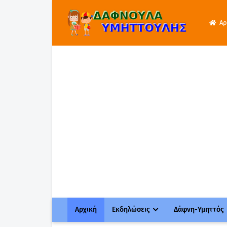
Αρ
Αρχική
Εκδηλώσεις
Δάφνη-Υμηττός