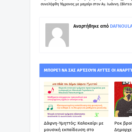
συνελήφθη 16χρονος με μαχαίρι στον Αγ. Ιωάννη. (Βίντεο
Αναρτήθηκε από
DAFNOULA-
ΜΠΟΡΕΊ ΝΑ ΣΑΣ ΑΡΈΣΟΥΝ ΑΥΤΈΣ ΟΙ ΑΝΑΡΤ
Δάφνη-Υμηττός: Καλοκαίρι με
Ροκ βραδ
μουσική εκπαίδευση στο
Δημαρχε