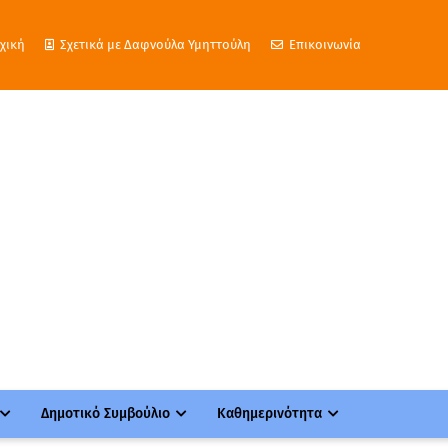
χική
Σχετικά με Δαφνούλα Υμηττούλη
Επικοινωνία
Δημοτικό Συμβούλιο
Καθημερινότητα