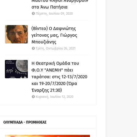
Μαστού «Άγιοι Ανάργυροι»
στα Άνω Πατήσια
Πέμπτη, Ιουλίου 09, 2020
(Βίντεο) Ο Δαφνιώτης
γείτονας μας, Γιώργος
Μπουζιάνης
Τρίτη, Οκτωβρίου 26, 2021
Η Θεατρική Ομάδα του
Φ.Ο.Υ "ΑΝΕΜΗ" πάει
ταράτσα: στις 12-13/7/2020
και 19-20/7/2020 (Ώρα
Έναρξης 21:30)
Κυριακή, Ιουλίου 12, 2020
ΟΛΥΜΠΙΑΔΑ - ΠΡΟΜΗΘΕΑΣ