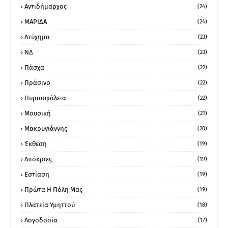
Αντιδήμαρχος
(24)
ΜΑΡΙΔΑ
(24)
Ατύχημα
(23)
ΝΔ
(23)
Πάσχα
(22)
Πράσινο
(22)
Πυρασφάλεια
(22)
Μουσική
(21)
Μακρυγιάννης
(20)
Έκθεση
(19)
Απόκριες
(19)
Εστίαση
(19)
Πρώτα Η Πόλη Μας
(19)
Πλατεία Υμηττού
(18)
Λογοδοσία
(17)