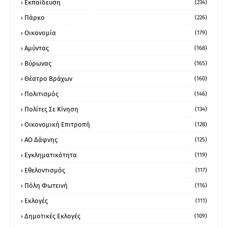
Εκπαίδευση
(234)
Πάρκο
(226)
Οικονομία
(179)
Αμύντας
(168)
Βύρωνας
(165)
Θέατρο Βράχων
(160)
Πολιτισμός
(146)
Πολίτες Σε Κίνηση
(134)
Οικονομική Επιτροπή
(128)
ΑΟ Δάφνης
(125)
Εγκληματικότητα
(119)
Εθελοντισμός
(117)
Πόλη Φωτεινή
(116)
Εκλογές
(111)
Δημοτικές Εκλογές
(109)