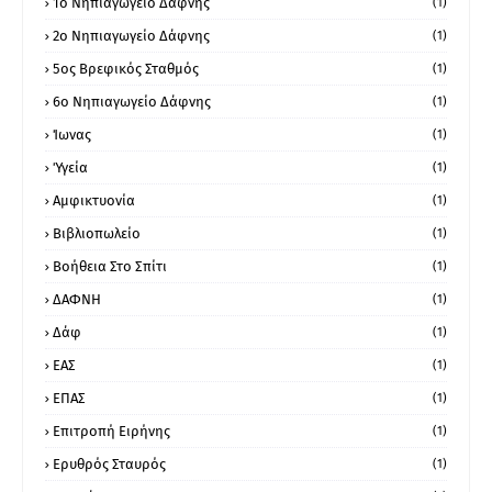
1ο Νηπιαγωγείο Δάφνης
(1)
2ο Νηπιαγωγείο Δάφνης
(1)
5ος Βρεφικός Σταθμός
(1)
6ο Νηπιαγωγείο Δάφνης
(1)
Ίωνας
(1)
Ύγεία
(1)
Αμφικτυονία
(1)
Βιβλιοπωλείο
(1)
Βοήθεια Στο Σπίτι
(1)
ΔΑΦΝΗ
(1)
Δάφ
(1)
ΕΑΣ
(1)
ΕΠΑΣ
(1)
Επιτροπή Ειρήνης
(1)
Ερυθρός Σταυρός
(1)