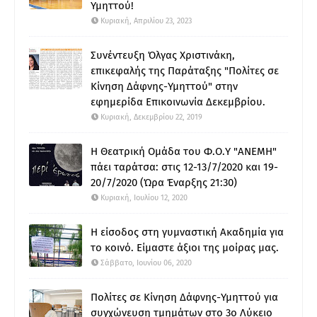
Υμηττού!
Κυριακή, Απριλίου 23, 2023
Συνέντευξη Όλγας Χριστινάκη,
επικεφαλής της Παράταξης "Πολίτες σε
Κίνηση Δάφνης-Υμηττού" στην
εφημερίδα Επικοινωνία Δεκεμβρίου.
Κυριακή, Δεκεμβρίου 22, 2019
Η Θεατρική Ομάδα του Φ.Ο.Υ "ΑΝΕΜΗ"
πάει ταράτσα: στις 12-13/7/2020 και 19-
20/7/2020 (Ώρα Έναρξης 21:30)
Κυριακή, Ιουλίου 12, 2020
Η είσοδος στη γυμναστική Ακαδημία για
το κοινό. Είμαστε άξιοι της μοίρας μας.
Σάββατο, Ιουνίου 06, 2020
Πολίτες σε Κίνηση Δάφνης-Υμηττού για
συγχώνευση τμημάτων στο 3ο Λύκειο