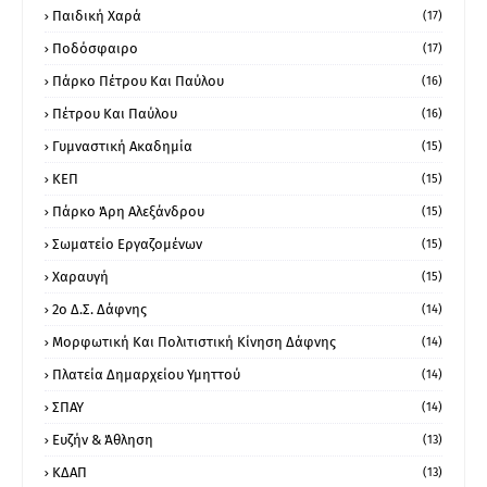
Παιδική Χαρά
(17)
Ποδόσφαιρο
(17)
Πάρκο Πέτρου Και Παύλου
(16)
Πέτρου Και Παύλου
(16)
Γυμναστική Ακαδημία
(15)
ΚΕΠ
(15)
Πάρκο Άρη Αλεξάνδρου
(15)
Σωματείο Εργαζομένων
(15)
Χαραυγή
(15)
2ο Δ.Σ. Δάφνης
(14)
Μορφωτική Και Πολιτιστική Κίνηση Δάφνης
(14)
Πλατεία Δημαρχείου Υμηττού
(14)
ΣΠΑΥ
(14)
Ευζήν & Άθληση
(13)
ΚΔΑΠ
(13)