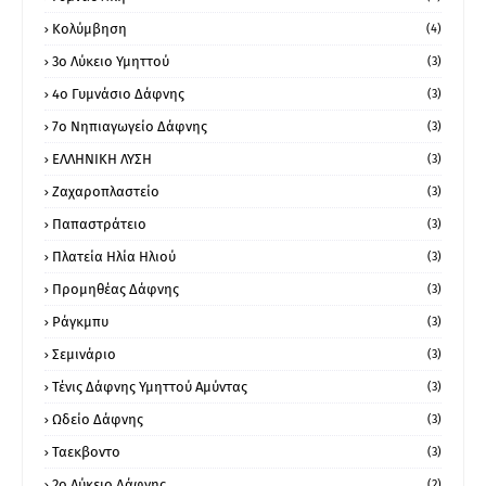
Κολύμβηση
(4)
3ο Λύκειο Υμηττού
(3)
4ο Γυμνάσιο Δάφνης
(3)
7ο Νηπιαγωγείο Δάφνης
(3)
ΕΛΛΗΝΙΚΗ ΛΥΣΗ
(3)
Ζαχαροπλαστείο
(3)
Παπαστράτειο
(3)
Πλατεία Ηλία Ηλιού
(3)
Προμηθέας Δάφνης
(3)
Ράγκμπυ
(3)
Σεμινάριο
(3)
Τένις Δάφνης Υμηττού Αμύντας
(3)
Ωδείο Δάφνης
(3)
Ταεκβοντο
(3)
2ο Λύκειο Δάφνης
(2)