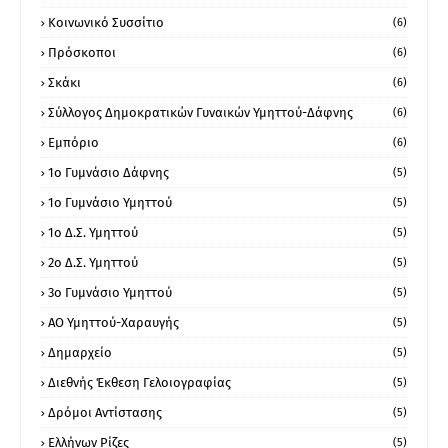
Κοινωνικό Συσσίτιο
(6)
Πρόσκοποι
(6)
Σκάκι
(6)
Σύλλογος Δημοκρατικών Γυναικών Υμηττού-Δάφνης
(6)
Εμπόριο
(6)
1ο Γυμνάσιο Δάφνης
(5)
1ο Γυμνάσιο Υμηττού
(5)
1ο Δ.Σ. Υμηττού
(5)
2ο Δ.Σ. Υμηττού
(5)
3ο Γυμνάσιο Υμηττού
(5)
ΑΟ Υμηττού-Χαραυγής
(5)
Δημαρχείο
(5)
Διεθνής Έκθεση Γελοιογραφίας
(5)
Δρόμοι Αντίστασης
(5)
Ελλήνων Ρίζες
(5)