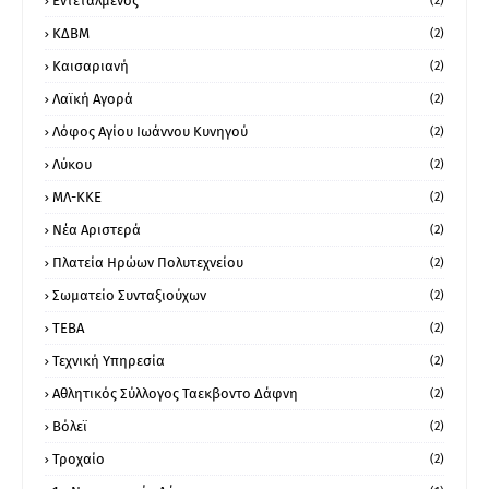
Εντεταλμένος
(2)
ΚΔΒΜ
(2)
Καισαριανή
(2)
Λαϊκή Αγορά
(2)
Λόφος Αγίου Ιωάννου Κυνηγού
(2)
Λύκου
(2)
ΜΛ-ΚΚΕ
(2)
Νέα Αριστερά
(2)
Πλατεία Ηρώων Πολυτεχνείου
(2)
Σωματείο Συνταξιούχων
(2)
ΤΕΒΑ
(2)
Τεχνική Υπηρεσία
(2)
Αθλητικός Σύλλογος Ταεκβοντο Δάφνη
(2)
Βόλεϊ
(2)
Τροχαίο
(2)