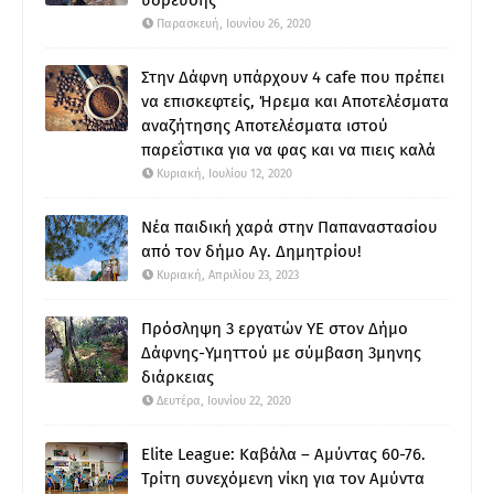
ύδρευσης
Παρασκευή, Ιουνίου 26, 2020
Στην Δάφνη υπάρχουν 4 cafe που πρέπει
να επισκεφτείς, Ήρεμα και Αποτελέσματα
αναζήτησης Αποτελέσματα ιστού
παρεΐστικα για να φας και να πιεις καλά
Κυριακή, Ιουλίου 12, 2020
Νέα παιδική χαρά στην Παπαναστασίου
από τον δήμο Αγ. Δημητρίου!
Κυριακή, Απριλίου 23, 2023
Πρόσληψη 3 εργατών ΥΕ στον Δήμο
Δάφνης-Υμηττού με σύμβαση 3μηνης
διάρκειας
Δευτέρα, Ιουνίου 22, 2020
Elite League: Καβάλα – Αμύντας 60-76.
Τρίτη συνεχόμενη νίκη για τον Αμύντα