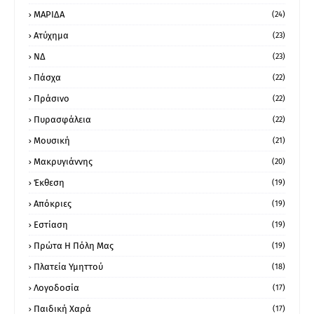
ΜΑΡΙΔΑ
(24)
Ατύχημα
(23)
ΝΔ
(23)
Πάσχα
(22)
Πράσινο
(22)
Πυρασφάλεια
(22)
Μουσική
(21)
Μακρυγιάννης
(20)
Έκθεση
(19)
Απόκριες
(19)
Εστίαση
(19)
Πρώτα Η Πόλη Μας
(19)
Πλατεία Υμηττού
(18)
Λογοδοσία
(17)
Παιδική Χαρά
(17)