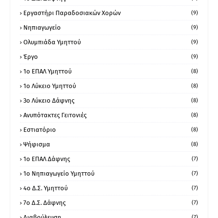
Εργαστήρι Παραδοσιακών Χορών
(9)
Νηπιαγωγείο
(9)
Ολυμπιάδα Υμηττού
(9)
Έργο
(9)
1o ΕΠΑΛ Υμηττού
(8)
1ο Λύκειο Υμηττού
(8)
3ο Λύκειο Δάφνης
(8)
Ανυπότακτες Γειτονιές
(8)
Εστιατόριο
(8)
Ψήφισμα
(8)
1ο ΕΠΑΛ Δάφνης
(7)
1ο Νηπιαγωγείο Υμηττού
(7)
4ο Δ.Σ. Υμηττού
(7)
7ο Δ.Σ. Δάφνης
(7)
Διαβούλευση
(7)