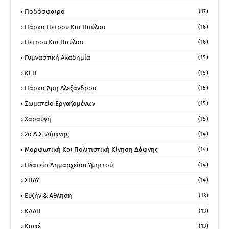
Ποδόσφαιρο
(17)
Πάρκο Πέτρου Και Παύλου
(16)
Πέτρου Και Παύλου
(16)
Γυμναστική Ακαδημία
(15)
ΚΕΠ
(15)
Πάρκο Άρη Αλεξάνδρου
(15)
Σωματείο Εργαζομένων
(15)
Χαραυγή
(15)
2ο Δ.Σ. Δάφνης
(14)
Μορφωτική Και Πολιτιστική Κίνηση Δάφνης
(14)
Πλατεία Δημαρχείου Υμηττού
(14)
ΣΠΑΥ
(14)
Ευζήν & Άθληση
(13)
ΚΔΑΠ
(13)
Καφέ
(13)