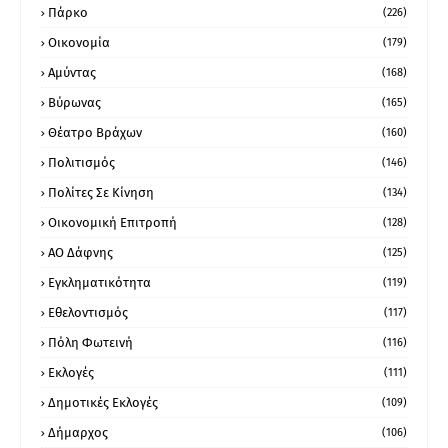
Πάρκο
(226)
Οικονομία
(179)
Αμύντας
(168)
Βύρωνας
(165)
Θέατρο Βράχων
(160)
Πολιτισμός
(146)
Πολίτες Σε Κίνηση
(134)
Οικονομική Επιτροπή
(128)
ΑΟ Δάφνης
(125)
Εγκληματικότητα
(119)
Εθελοντισμός
(117)
Πόλη Φωτεινή
(116)
Εκλογές
(111)
Δημοτικές Εκλογές
(109)
Δήμαρχος
(106)