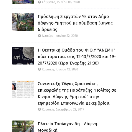
Σάββατο, Ιουνίου 06, 2020
Πρόσληψη 3 εργατών ΥΕ στον Δήμο
Δάφνης-Υμηττού με σύμβαση 3μηνης
διάρκειας
Δευτέρα, Ιουνίου 22, 2020
Η Θεατρική Ομάδα του Φ.Ο.Υ "ΑΝΕΜΗ"
πάει ταράτσα: στις 12-13/7/2020 και 19-
20/7/2020 (Ώρα Έναρξης 21:30)
Κυριακή, Ιουλίου 12, 2020
Συνέντευξη Όλγας Χριστινάκη,
επικεφαλής της Παράταξης "Πολίτες σε
Κίνηση Δάφνης-Υμηττού" στην
εφημερίδα Επικοινωνία Δεκεμβρίου.
Κυριακή, Δεκεμβρίου 22, 2019
Πλατεία Τσαλαγανίδη - Δάφνη.
Μοναδική!