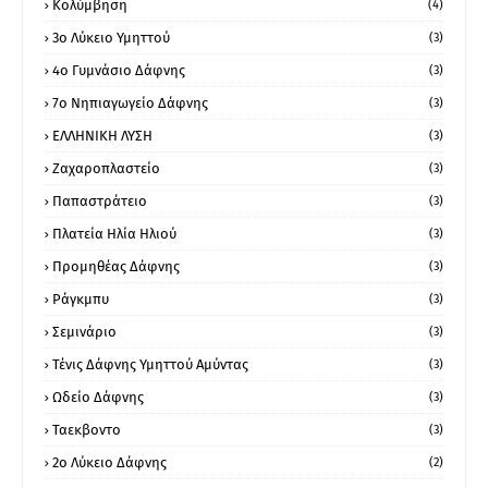
Κολύμβηση
(4)
3ο Λύκειο Υμηττού
(3)
4ο Γυμνάσιο Δάφνης
(3)
7ο Νηπιαγωγείο Δάφνης
(3)
ΕΛΛΗΝΙΚΗ ΛΥΣΗ
(3)
Ζαχαροπλαστείο
(3)
Παπαστράτειο
(3)
Πλατεία Ηλία Ηλιού
(3)
Προμηθέας Δάφνης
(3)
Ράγκμπυ
(3)
Σεμινάριο
(3)
Τένις Δάφνης Υμηττού Αμύντας
(3)
Ωδείο Δάφνης
(3)
Ταεκβοντο
(3)
2ο Λύκειο Δάφνης
(2)