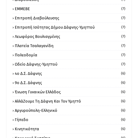
ΕΜΜΕΒΕ
(7)
Επιτροπή Διαβούλευσης
(7)
Επιτροπή Ισότητας Δήμου Δάφνης-Υμηττού
(7)
Λεωφόρος Βουλιαγμένης
(7)
Πλατεία Τσαλαγανίδη
(7)
Πολεοδομία
(7)
Ωδείο Δάφνης-Υμηττού
(7)
4ο Δ.Σ. Δάφνης
(6)
9ο Δ.Σ. Δάφνης
(6)
Ένωση Γυναικών Ελλάδος
(6)
ΑλλάΖουμε Τη Δάφνη Και Τον Υμηττό
(6)
Αργυρούπολη-Ελληνικό
(6)
Γήπεδο
(6)
Κινητικότητα
(6)