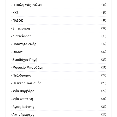
Η Πόλη Μάς Ενώνει
(37)
ΚΚΕ
(37)
ΠΑΣΟΚ
(37)
Επιχείρηση
(34)
Διασκέδαση
(33)
Ποιότητα Ζωής
(32)
ΟΠΑΔΥ
(30)
Ζωοδόχος Πηγή
(29)
Μουσείο Μπουζιάνη
(29)
Πεζοδρόμιο
(29)
Ηλεκτροφωτισμός
(28)
Αγία Βαρβάρα
(25)
Αγία Φωτεινή
(25)
Άγιος Ιωάννης
(24)
Αντιδήμαρχος
(24)