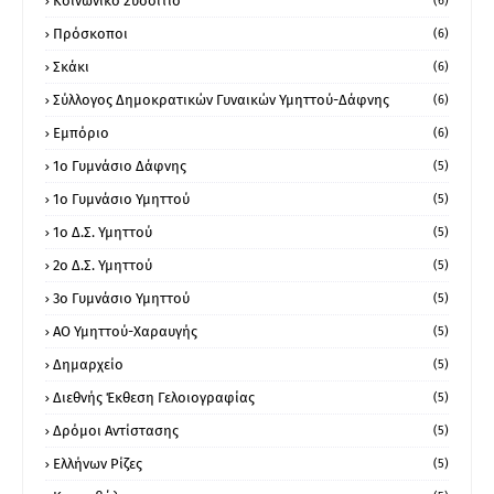
Κοινωνικό Συσσίτιο
(6)
Πρόσκοποι
(6)
Σκάκι
(6)
Σύλλογος Δημοκρατικών Γυναικών Υμηττού-Δάφνης
(6)
Εμπόριο
(6)
1ο Γυμνάσιο Δάφνης
(5)
1ο Γυμνάσιο Υμηττού
(5)
1ο Δ.Σ. Υμηττού
(5)
2ο Δ.Σ. Υμηττού
(5)
3ο Γυμνάσιο Υμηττού
(5)
ΑΟ Υμηττού-Χαραυγής
(5)
Δημαρχείο
(5)
Διεθνής Έκθεση Γελοιογραφίας
(5)
Δρόμοι Αντίστασης
(5)
Ελλήνων Ρίζες
(5)