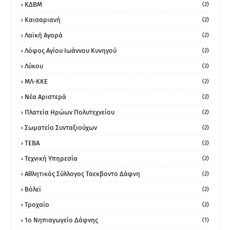
ΚΔΒΜ
(2)
Καισαριανή
(2)
Λαϊκή Αγορά
(2)
Λόφος Αγίου Ιωάννου Κυνηγού
(2)
Λύκου
(2)
ΜΛ-ΚΚΕ
(2)
Νέα Αριστερά
(2)
Πλατεία Ηρώων Πολυτεχνείου
(2)
Σωματείο Συνταξιούχων
(2)
ΤΕΒΑ
(2)
Τεχνική Υπηρεσία
(2)
Αθλητικός Σύλλογος Ταεκβοντο Δάφνη
(2)
Βόλεϊ
(2)
Τροχαίο
(2)
1ο Νηπιαγωγείο Δάφνης
(1)