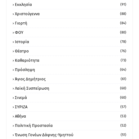
Εκκλησία
(91)
Χριστούγεννα
(88)
Γιορτή
(84)
ΦΟΥ
(80)
Ιστορία
(78)
Θέατρο
(76)
Καθαριότητα
(73)
Πρόσληψη
(64)
Άγιος Δημήτριος
(61)
Λαϊκή Συσπείρωση
(60)
Σινεμά
(60)
ΣΥΡΙΖΑ
(57)
Αθήνα
(53)
Πολιτική Προστασία
(52)
Ένωση Γονέων Δάφνης-Υμηττού
(51)