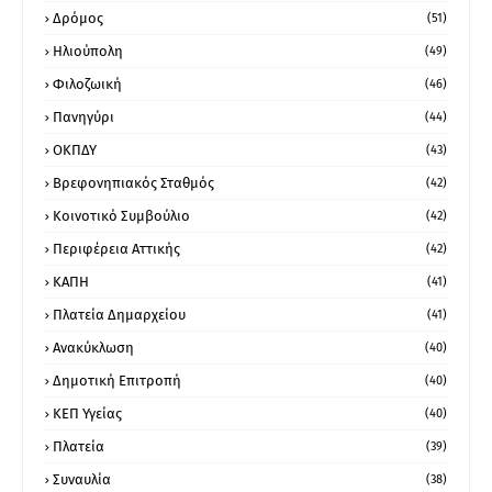
Δρόμος
(51)
Ηλιούπολη
(49)
Φιλοζωική
(46)
Πανηγύρι
(44)
ΟΚΠΔΥ
(43)
Βρεφονηπιακός Σταθμός
(42)
Κοινοτικό Συμβούλιο
(42)
Περιφέρεια Αττικής
(42)
ΚΑΠΗ
(41)
Πλατεία Δημαρχείου
(41)
Ανακύκλωση
(40)
Δημοτική Επιτροπή
(40)
ΚΕΠ Υγείας
(40)
Πλατεία
(39)
Συναυλία
(38)