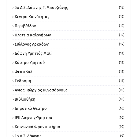
5ο Δ.Σ. Δάφνης Γ. Μπουζιάνης
(12)
Κέντρο Κοινότητας
(12)
Περιβάλλον
(12)
Πλατεία Καλογήρων
(12)
Σύλλογος Αρκάδων
(12)
Δάφνη Υμηττός Μαζί
(11)
Κάστρο Υμηττού
(11)
Φεστιβάλ
(11)
Εκδρομή
(11)
Άγιος Γεώργιος Κυνοσάργους
(10)
Βιβλιοθήκη
(10)
Δημοτικό Θέατρο
(10)
ΙΕΚ Δάφνης-Υμηττού
(10)
Κοινωνικό Φροντιστήριο
(10)
1ο Δ.Σ. Δάφνης
(9)