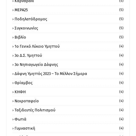
Καρναβάλι
(5)
ΜΕΡΑ25
(5)
Ποδηλατόδρομος
(5)
Συγκοινωνίες
(5)
Βιβλίο
(5)
1ο Γενικό Λύκειο Υμηττού
(4)
3ο Δ.Σ. Υμηττού
(4)
3ο Νηπιαγωγείο Δάφνης
(4)
Δάφνη Υμηττός 2023 – Το Μέλλον Σήμερα
(4)
Θρίαμβος
(4)
ΚΗΦΗ
(4)
Νεκροταφείο
(4)
Ταξιδευτές Πολιτισμού
(4)
Φωτιά
(4)
Γυμναστική
(4)