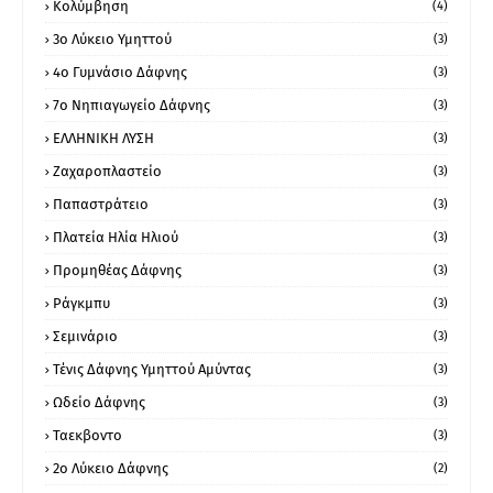
Κολύμβηση
(4)
3ο Λύκειο Υμηττού
(3)
4ο Γυμνάσιο Δάφνης
(3)
7ο Νηπιαγωγείο Δάφνης
(3)
ΕΛΛΗΝΙΚΗ ΛΥΣΗ
(3)
Ζαχαροπλαστείο
(3)
Παπαστράτειο
(3)
Πλατεία Ηλία Ηλιού
(3)
Προμηθέας Δάφνης
(3)
Ράγκμπυ
(3)
Σεμινάριο
(3)
Τένις Δάφνης Υμηττού Αμύντας
(3)
Ωδείο Δάφνης
(3)
Ταεκβοντο
(3)
2ο Λύκειο Δάφνης
(2)