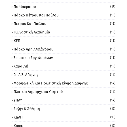
Ποδόσφαιρο
(17)
Πάρκο Πέτρου Και Παύλου
(16)
Πέτρου Και Παύλου
(16)
Γυμναστική Ακαδημία
(15)
ΚΕΠ
(15)
Πάρκο Άρη Αλεξάνδρου
(15)
Σωματείο Εργαζομένων
(15)
Χαραυγή
(15)
2ο Δ.Σ. Δάφνης
(14)
Μορφωτική Και Πολιτιστική Κίνηση Δάφνης
(14)
Πλατεία Δημαρχείου Υμηττού
(14)
ΣΠΑΥ
(14)
Ευζήν & Άθληση
(13)
ΚΔΑΠ
(13)
Καφέ
(13)