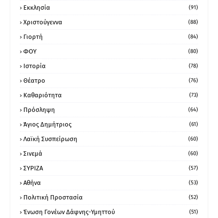
Εκκλησία
(91)
Χριστούγεννα
(88)
Γιορτή
(84)
ΦΟΥ
(80)
Ιστορία
(78)
Θέατρο
(76)
Καθαριότητα
(73)
Πρόσληψη
(64)
Άγιος Δημήτριος
(61)
Λαϊκή Συσπείρωση
(60)
Σινεμά
(60)
ΣΥΡΙΖΑ
(57)
Αθήνα
(53)
Πολιτική Προστασία
(52)
Ένωση Γονέων Δάφνης-Υμηττού
(51)