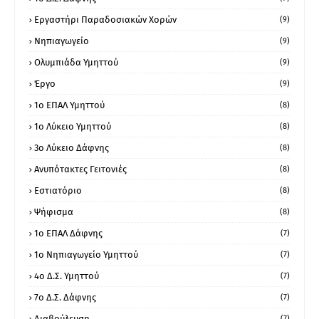
Εργαστήρι Παραδοσιακών Χορών
(9)
Νηπιαγωγείο
(9)
Ολυμπιάδα Υμηττού
(9)
Έργο
(9)
1o ΕΠΑΛ Υμηττού
(8)
1ο Λύκειο Υμηττού
(8)
3ο Λύκειο Δάφνης
(8)
Ανυπότακτες Γειτονιές
(8)
Εστιατόριο
(8)
Ψήφισμα
(8)
1ο ΕΠΑΛ Δάφνης
(7)
1ο Νηπιαγωγείο Υμηττού
(7)
4ο Δ.Σ. Υμηττού
(7)
7ο Δ.Σ. Δάφνης
(7)
Διαβούλευση
(7)