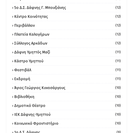
5ο Δ.Σ. Δάφνης Γ. Μπουζιάνης
(12)
Κέντρο Κοινότητας
(12)
Περιβάλλον
(12)
Πλατεία Καλογήρων
(12)
Σύλλογος Αρκάδων
(12)
Δάφνη Υμηττός Μαζί
(11)
Κάστρο Υμηττού
(11)
Φεστιβάλ
(11)
Εκδρομή
(11)
Άγιος Γεώργιος Κυνοσάργους
(10)
Βιβλιοθήκη
(10)
Δημοτικό Θέατρο
(10)
ΙΕΚ Δάφνης-Υμηττού
(10)
Κοινωνικό Φροντιστήριο
(10)
1ο Δ.Σ. Δάφνης
(9)