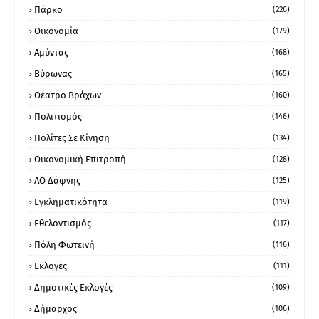
Πάρκο
(226)
Οικονομία
(179)
Αμύντας
(168)
Βύρωνας
(165)
Θέατρο Βράχων
(160)
Πολιτισμός
(146)
Πολίτες Σε Κίνηση
(134)
Οικονομική Επιτροπή
(128)
ΑΟ Δάφνης
(125)
Εγκληματικότητα
(119)
Εθελοντισμός
(117)
Πόλη Φωτεινή
(116)
Εκλογές
(111)
Δημοτικές Εκλογές
(109)
Δήμαρχος
(106)