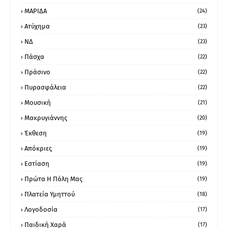
ΜΑΡΙΔΑ
(24)
Ατύχημα
(23)
ΝΔ
(23)
Πάσχα
(22)
Πράσινο
(22)
Πυρασφάλεια
(22)
Μουσική
(21)
Μακρυγιάννης
(20)
Έκθεση
(19)
Απόκριες
(19)
Εστίαση
(19)
Πρώτα Η Πόλη Μας
(19)
Πλατεία Υμηττού
(18)
Λογοδοσία
(17)
Παιδική Χαρά
(17)