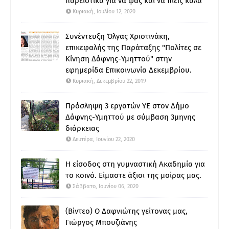
παρεΐστικα για να φας και να πιεις καλά
Κυριακή, Ιουλίου 12, 2020
Συνέντευξη Όλγας Χριστινάκη,
επικεφαλής της Παράταξης "Πολίτες σε
Κίνηση Δάφνης-Υμηττού" στην
εφημερίδα Επικοινωνία Δεκεμβρίου.
Κυριακή, Δεκεμβρίου 22, 2019
Πρόσληψη 3 εργατών ΥΕ στον Δήμο
Δάφνης-Υμηττού με σύμβαση 3μηνης
διάρκειας
Δευτέρα, Ιουνίου 22, 2020
Η είσοδος στη γυμναστική Ακαδημία για
το κοινό. Είμαστε άξιοι της μοίρας μας.
Σάββατο, Ιουνίου 06, 2020
(Βίντεο) Ο Δαφνιώτης γείτονας μας,
Γιώργος Μπουζιάνης