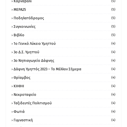
Καρναβάλι
(5)
ΜΕΡΑ25
(5)
Ποδηλατόδρομος
(5)
Συγκοινωνίες
(5)
Βιβλίο
(5)
1ο Γενικό Λύκειο Υμηττού
(4)
3ο Δ.Σ. Υμηττού
(4)
3ο Νηπιαγωγείο Δάφνης
(4)
Δάφνη Υμηττός 2023 – Το Μέλλον Σήμερα
(4)
Θρίαμβος
(4)
ΚΗΦΗ
(4)
Νεκροταφείο
(4)
Ταξιδευτές Πολιτισμού
(4)
Φωτιά
(4)
Γυμναστική
(4)