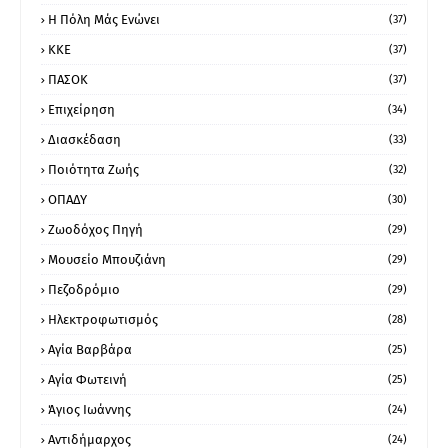
Η Πόλη Μάς Ενώνει
(37)
ΚΚΕ
(37)
ΠΑΣΟΚ
(37)
Επιχείρηση
(34)
Διασκέδαση
(33)
Ποιότητα Ζωής
(32)
ΟΠΑΔΥ
(30)
Ζωοδόχος Πηγή
(29)
Μουσείο Μπουζιάνη
(29)
Πεζοδρόμιο
(29)
Ηλεκτροφωτισμός
(28)
Αγία Βαρβάρα
(25)
Αγία Φωτεινή
(25)
Άγιος Ιωάννης
(24)
Αντιδήμαρχος
(24)