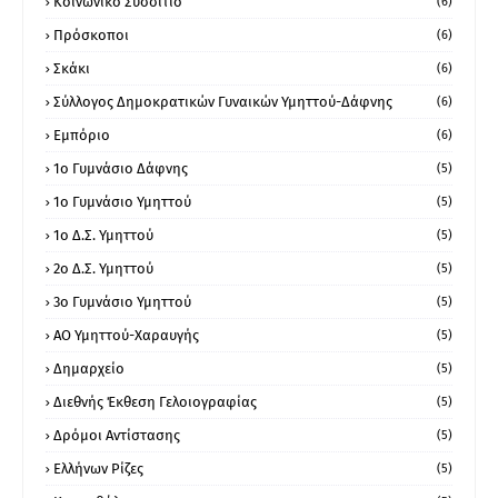
Κοινωνικό Συσσίτιο
(6)
Πρόσκοποι
(6)
Σκάκι
(6)
Σύλλογος Δημοκρατικών Γυναικών Υμηττού-Δάφνης
(6)
Εμπόριο
(6)
1ο Γυμνάσιο Δάφνης
(5)
1ο Γυμνάσιο Υμηττού
(5)
1ο Δ.Σ. Υμηττού
(5)
2ο Δ.Σ. Υμηττού
(5)
3ο Γυμνάσιο Υμηττού
(5)
ΑΟ Υμηττού-Χαραυγής
(5)
Δημαρχείο
(5)
Διεθνής Έκθεση Γελοιογραφίας
(5)
Δρόμοι Αντίστασης
(5)
Ελλήνων Ρίζες
(5)