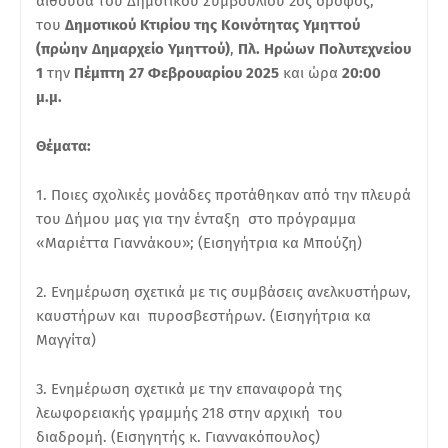
αίθουσα του Δημοτικού Συμβουλίου 2ος όροφος,
του
Δημοτικού Κτιρίου της Κοινότητας Υμηττού
(πρώην Δημαρχείο Υμηττού)
,
Πλ. Ηρώων Πολυτεχνείου
1
την
Πέμπτη 27 Φεβρουαρίου 2025
και ώρα
20:00
μ.μ.
Θέματα:
1. Ποιες σχολικές μονάδες προτάθηκαν από την πλευρά
του Δήμου μας για την ένταξη στο πρόγραμμα
«Μαριέττα Γιαννάκου»; (Εισηγήτρια κα Μπούζη)
2. Ενημέρωση σχετικά με τις συμβάσεις ανελκυστήρων,
καυστήρων και πυροσβεστήρων. (Εισηγήτρια κα
Μαγγίτα)
3. Ενημέρωση σχετικά με την επαναφορά της
λεωφορειακής γραμμής 218 στην αρχική του
διαδρομή. (Εισηγητής κ. Γιαννακόπουλος)