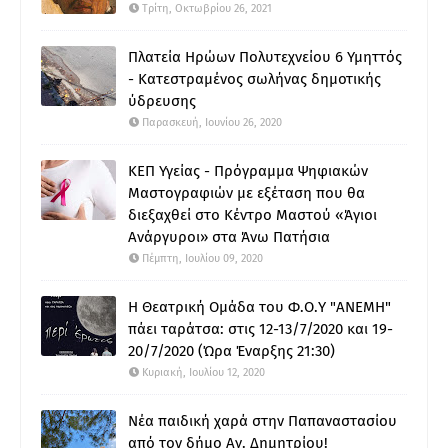
Τρίτη, Οκτωβρίου 26, 2021
Πλατεία Ηρώων Πολυτεχνείου 6 Υμηττός
- Κατεστραμένος σωλήνας δημοτικής
ύδρευσης
Παρασκευή, Ιουνίου 26, 2020
ΚΕΠ Υγείας - Πρόγραμμα Ψηφιακών
Μαστογραφιών με εξέταση που θα
διεξαχθεί στο Κέντρο Μαστού «Άγιοι
Ανάργυροι» στα Άνω Πατήσια
Πέμπτη, Ιουλίου 09, 2020
Η Θεατρική Ομάδα του Φ.Ο.Υ "ΑΝΕΜΗ"
πάει ταράτσα: στις 12-13/7/2020 και 19-
20/7/2020 (Ώρα Έναρξης 21:30)
Κυριακή, Ιουλίου 12, 2020
Νέα παιδική χαρά στην Παπαναστασίου
από τον δήμο Αγ. Δημητρίου!