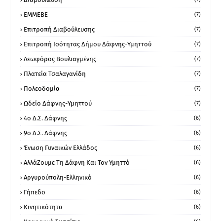
ΕΜΜΕΒΕ
(7)
Επιτροπή Διαβούλευσης
(7)
Επιτροπή Ισότητας Δήμου Δάφνης-Υμηττού
(7)
Λεωφόρος Βουλιαγμένης
(7)
Πλατεία Τσαλαγανίδη
(7)
Πολεοδομία
(7)
Ωδείο Δάφνης-Υμηττού
(7)
4ο Δ.Σ. Δάφνης
(6)
9ο Δ.Σ. Δάφνης
(6)
Ένωση Γυναικών Ελλάδος
(6)
ΑλλάΖουμε Τη Δάφνη Και Τον Υμηττό
(6)
Αργυρούπολη-Ελληνικό
(6)
Γήπεδο
(6)
Κινητικότητα
(6)