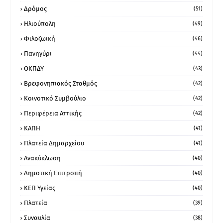
Δρόμος
(51)
Ηλιούπολη
(49)
Φιλοζωική
(46)
Πανηγύρι
(44)
ΟΚΠΔΥ
(43)
Βρεφονηπιακός Σταθμός
(42)
Κοινοτικό Συμβούλιο
(42)
Περιφέρεια Αττικής
(42)
ΚΑΠΗ
(41)
Πλατεία Δημαρχείου
(41)
Ανακύκλωση
(40)
Δημοτική Επιτροπή
(40)
ΚΕΠ Υγείας
(40)
Πλατεία
(39)
Συναυλία
(38)