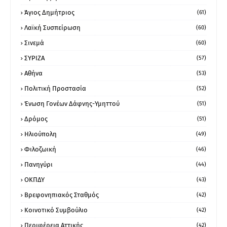
Άγιος Δημήτριος
(61)
Λαϊκή Συσπείρωση
(60)
Σινεμά
(60)
ΣΥΡΙΖΑ
(57)
Αθήνα
(53)
Πολιτική Προστασία
(52)
Ένωση Γονέων Δάφνης-Υμηττού
(51)
Δρόμος
(51)
Ηλιούπολη
(49)
Φιλοζωική
(46)
Πανηγύρι
(44)
ΟΚΠΔΥ
(43)
Βρεφονηπιακός Σταθμός
(42)
Κοινοτικό Συμβούλιο
(42)
Περιφέρεια Αττικής
(42)