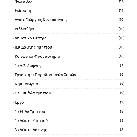
Φεστιβάλ
(11)
Εκδρομή
(11)
Άγιος Γεώργιος Κυνοσάργους
(10)
Βιβλιοθήκη
(10)
Δημοτικό Θέατρο
(10)
ΙΕΚ Δάφνης-Υμηττού
(10)
Κοινωνικό Φροντιστήριο
(10)
1ο Δ.Σ. Δάφνης
(9)
Εργαστήρι Παραδοσιακών Χορών
(9)
Νηπιαγωγείο
(9)
Ολυμπιάδα Υμηττού
(9)
Έργο
(9)
1o ΕΠΑΛ Υμηττού
(8)
1ο Λύκειο Υμηττού
(8)
3ο Λύκειο Δάφνης
(8)