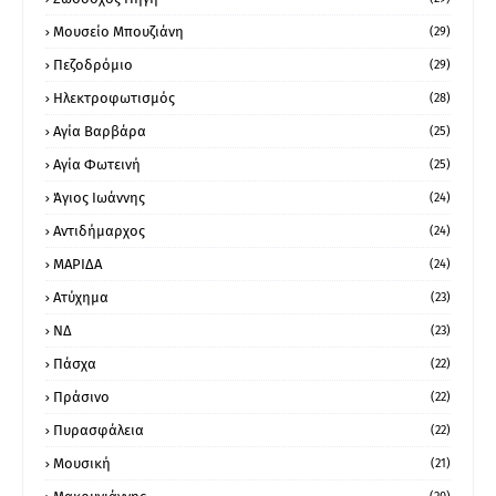
Μουσείο Μπουζιάνη
(29)
Πεζοδρόμιο
(29)
Ηλεκτροφωτισμός
(28)
Αγία Βαρβάρα
(25)
Αγία Φωτεινή
(25)
Άγιος Ιωάννης
(24)
Αντιδήμαρχος
(24)
ΜΑΡΙΔΑ
(24)
Ατύχημα
(23)
ΝΔ
(23)
Πάσχα
(22)
Πράσινο
(22)
Πυρασφάλεια
(22)
Μουσική
(21)