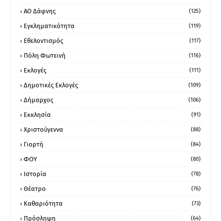
ΑΟ Δάφνης
(125)
Εγκληματικότητα
(119)
Εθελοντισμός
(117)
Πόλη Φωτεινή
(116)
Εκλογές
(111)
Δημοτικές Εκλογές
(109)
Δήμαρχος
(106)
Εκκλησία
(91)
Χριστούγεννα
(88)
Γιορτή
(84)
ΦΟΥ
(80)
Ιστορία
(78)
Θέατρο
(76)
Καθαριότητα
(73)
Πρόσληψη
(64)