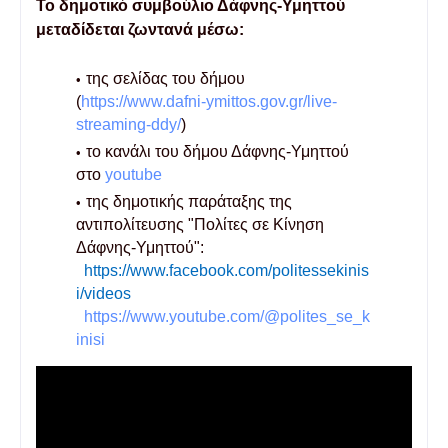
Το δημοτικό συμβούλιο Δάφνης-Υμηττού
μεταδίδεται ζωντανά μέσω:
της σελίδας του δήμου
(
https://www.dafni-ymittos.gov.gr/live-
streaming-ddy/
)
το κανάλι του δήμου Δάφνης-Υμηττού
στο
youtube
της δημοτικής παράταξης της
αντιπολίτευσης "Πολίτες σε Κίνηση
Δάφνης-Υμηττού":
https://www.facebook.com/politessekinis
i/videos
https://www.youtube.com/@polites_se_k
inisi