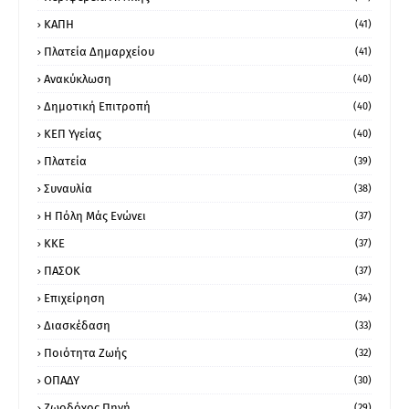
ΚΑΠΗ
(41)
Πλατεία Δημαρχείου
(41)
Ανακύκλωση
(40)
Δημοτική Επιτροπή
(40)
ΚΕΠ Υγείας
(40)
Πλατεία
(39)
Συναυλία
(38)
Η Πόλη Μάς Ενώνει
(37)
ΚΚΕ
(37)
ΠΑΣΟΚ
(37)
Επιχείρηση
(34)
Διασκέδαση
(33)
Ποιότητα Ζωής
(32)
ΟΠΑΔΥ
(30)
Ζωοδόχος Πηγή
(29)