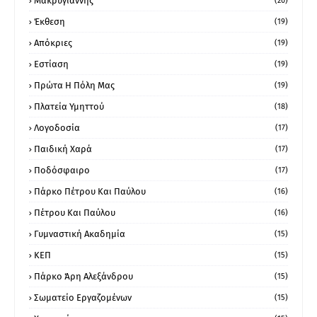
Μακρυγιάννης
(20)
Έκθεση
(19)
Απόκριες
(19)
Εστίαση
(19)
Πρώτα Η Πόλη Μας
(19)
Πλατεία Υμηττού
(18)
Λογοδοσία
(17)
Παιδική Χαρά
(17)
Ποδόσφαιρο
(17)
Πάρκο Πέτρου Και Παύλου
(16)
Πέτρου Και Παύλου
(16)
Γυμναστική Ακαδημία
(15)
ΚΕΠ
(15)
Πάρκο Άρη Αλεξάνδρου
(15)
Σωματείο Εργαζομένων
(15)