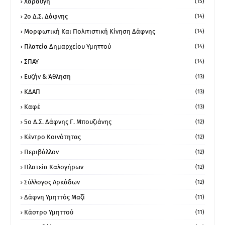
Χαραυγή
(15)
2ο Δ.Σ. Δάφνης
(14)
Μορφωτική Και Πολιτιστική Κίνηση Δάφνης
(14)
Πλατεία Δημαρχείου Υμηττού
(14)
ΣΠΑΥ
(14)
Ευζήν & Άθληση
(13)
ΚΔΑΠ
(13)
Καφέ
(13)
5ο Δ.Σ. Δάφνης Γ. Μπουζιάνης
(12)
Κέντρο Κοινότητας
(12)
Περιβάλλον
(12)
Πλατεία Καλογήρων
(12)
Σύλλογος Αρκάδων
(12)
Δάφνη Υμηττός Μαζί
(11)
Κάστρο Υμηττού
(11)