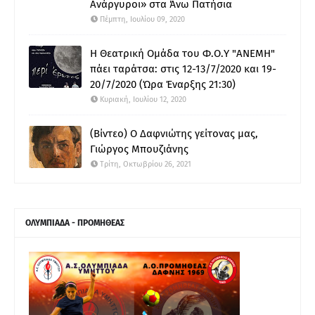
Ανάργυροι» στα Άνω Πατήσια
Πέμπτη, Ιουλίου 09, 2020
Η Θεατρική Ομάδα του Φ.Ο.Υ "ΑΝΕΜΗ"
πάει ταράτσα: στις 12-13/7/2020 και 19-
20/7/2020 (Ώρα Έναρξης 21:30)
Κυριακή, Ιουλίου 12, 2020
(Βίντεο) Ο Δαφνιώτης γείτονας μας,
Γιώργος Μπουζιάνης
Τρίτη, Οκτωβρίου 26, 2021
ΟΛΥΜΠΙΑΔΑ - ΠΡΟΜΗΘΕΑΣ