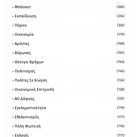
Μπάσκετ
(266)
Εκπαίδευση
(234)
Πάρκο
(226)
Οικονομία
(179)
Αμύντας
(168)
Βύρωνας
(165)
Θέατρο Βράχων
(160)
Πολιτισμός
(146)
Πολίτες Σε Κίνηση
(134)
Οικονομική Επιτροπή
(128)
ΑΟ Δάφνης
(125)
Εγκληματικότητα
(119)
Εθελοντισμός
(117)
Πόλη Φωτεινή
(116)
Εκλογές
(111)