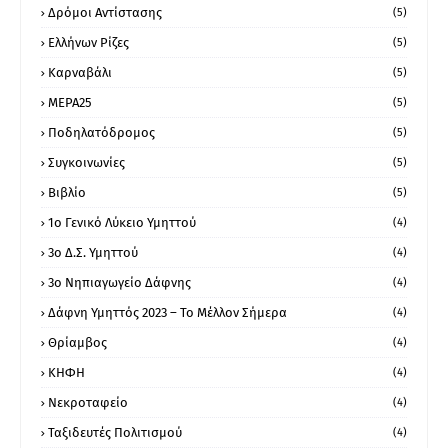
Δρόμοι Αντίστασης
(5)
Ελλήνων Ρίζες
(5)
Καρναβάλι
(5)
ΜΕΡΑ25
(5)
Ποδηλατόδρομος
(5)
Συγκοινωνίες
(5)
Βιβλίο
(5)
1ο Γενικό Λύκειο Υμηττού
(4)
3ο Δ.Σ. Υμηττού
(4)
3ο Νηπιαγωγείο Δάφνης
(4)
Δάφνη Υμηττός 2023 – Το Μέλλον Σήμερα
(4)
Θρίαμβος
(4)
ΚΗΦΗ
(4)
Νεκροταφείο
(4)
Ταξιδευτές Πολιτισμού
(4)