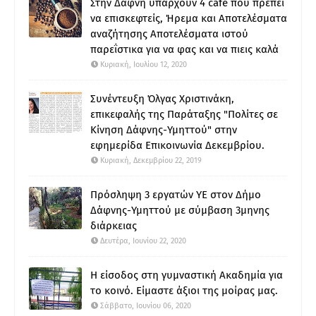
Στην Δάφνη υπάρχουν 4 cafe που πρέπει
να επισκεφτείς, Ήρεμα και Αποτελέσματα
αναζήτησης Αποτελέσματα ιστού
παρεΐστικα για να φας και να πιεις καλά
Κυριακή, Ιουλίου 12, 2020
Συνέντευξη Όλγας Χριστινάκη,
επικεφαλής της Παράταξης "Πολίτες σε
Κίνηση Δάφνης-Υμηττού" στην
εφημερίδα Επικοινωνία Δεκεμβρίου.
Κυριακή, Δεκεμβρίου 22, 2019
Πρόσληψη 3 εργατών ΥΕ στον Δήμο
Δάφνης-Υμηττού με σύμβαση 3μηνης
διάρκειας
Δευτέρα, Ιουνίου 22, 2020
Η είσοδος στη γυμναστική Ακαδημία για
το κοινό. Είμαστε άξιοι της μοίρας μας.
Σάββατο, Ιουνίου 06, 2020