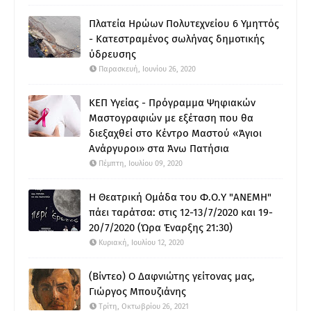
Πλατεία Ηρώων Πολυτεχνείου 6 Υμηττός
- Κατεστραμένος σωλήνας δημοτικής
ύδρευσης
Παρασκευή, Ιουνίου 26, 2020
ΚΕΠ Υγείας - Πρόγραμμα Ψηφιακών
Μαστογραφιών με εξέταση που θα
διεξαχθεί στο Κέντρο Μαστού «Άγιοι
Ανάργυροι» στα Άνω Πατήσια
Πέμπτη, Ιουλίου 09, 2020
Η Θεατρική Ομάδα του Φ.Ο.Υ "ΑΝΕΜΗ"
πάει ταράτσα: στις 12-13/7/2020 και 19-
20/7/2020 (Ώρα Έναρξης 21:30)
Κυριακή, Ιουλίου 12, 2020
(Βίντεο) Ο Δαφνιώτης γείτονας μας,
Γιώργος Μπουζιάνης
Τρίτη, Οκτωβρίου 26, 2021