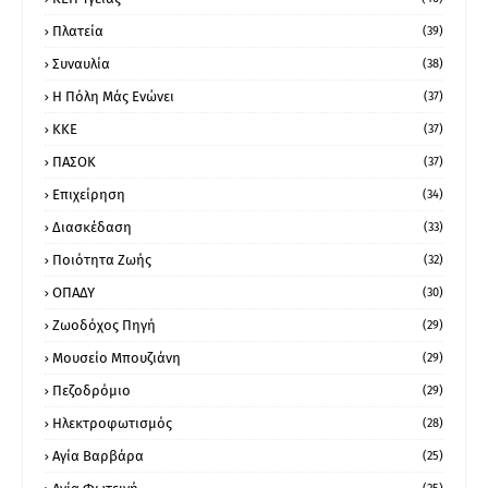
Πλατεία
(39)
Συναυλία
(38)
Η Πόλη Μάς Ενώνει
(37)
ΚΚΕ
(37)
ΠΑΣΟΚ
(37)
Επιχείρηση
(34)
Διασκέδαση
(33)
Ποιότητα Ζωής
(32)
ΟΠΑΔΥ
(30)
Ζωοδόχος Πηγή
(29)
Μουσείο Μπουζιάνη
(29)
Πεζοδρόμιο
(29)
Ηλεκτροφωτισμός
(28)
Αγία Βαρβάρα
(25)