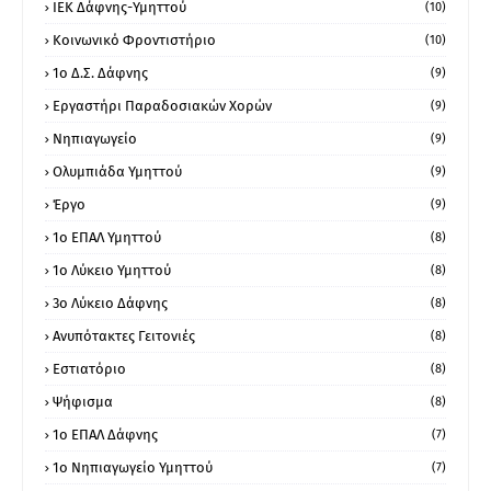
ΙΕΚ Δάφνης-Υμηττού
(10)
Κοινωνικό Φροντιστήριο
(10)
1ο Δ.Σ. Δάφνης
(9)
Εργαστήρι Παραδοσιακών Χορών
(9)
Νηπιαγωγείο
(9)
Ολυμπιάδα Υμηττού
(9)
Έργο
(9)
1o ΕΠΑΛ Υμηττού
(8)
1ο Λύκειο Υμηττού
(8)
3ο Λύκειο Δάφνης
(8)
Ανυπότακτες Γειτονιές
(8)
Εστιατόριο
(8)
Ψήφισμα
(8)
1ο ΕΠΑΛ Δάφνης
(7)
1ο Νηπιαγωγείο Υμηττού
(7)