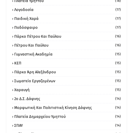
Πλατεία Υμηττού
(18)
Λογοδοσία
(17)
Παιδική Χαρά
(17)
Ποδόσφαιρο
(17)
Πάρκο Πέτρου Και Παύλου
(16)
Πέτρου Και Παύλου
(16)
Γυμναστική Ακαδημία
(15)
ΚΕΠ
(15)
Πάρκο Άρη Αλεξάνδρου
(15)
Σωματείο Εργαζομένων
(15)
Χαραυγή
(15)
2ο Δ.Σ. Δάφνης
(14)
Μορφωτική Και Πολιτιστική Κίνηση Δάφνης
(14)
Πλατεία Δημαρχείου Υμηττού
(14)
ΣΠΑΥ
(14)