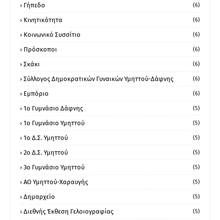
Γήπεδο
(6)
Κινητικότητα
(6)
Κοινωνικό Συσσίτιο
(6)
Πρόσκοποι
(6)
Σκάκι
(6)
Σύλλογος Δημοκρατικών Γυναικών Υμηττού-Δάφνης
(6)
Εμπόριο
(6)
1ο Γυμνάσιο Δάφνης
(5)
1ο Γυμνάσιο Υμηττού
(5)
1ο Δ.Σ. Υμηττού
(5)
2ο Δ.Σ. Υμηττού
(5)
3ο Γυμνάσιο Υμηττού
(5)
ΑΟ Υμηττού-Χαραυγής
(5)
Δημαρχείο
(5)
Διεθνής Έκθεση Γελοιογραφίας
(5)