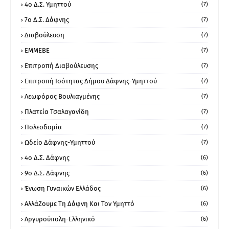
4ο Δ.Σ. Υμηττού
(7)
7ο Δ.Σ. Δάφνης
(7)
Διαβούλευση
(7)
ΕΜΜΕΒΕ
(7)
Επιτροπή Διαβούλευσης
(7)
Επιτροπή Ισότητας Δήμου Δάφνης-Υμηττού
(7)
Λεωφόρος Βουλιαγμένης
(7)
Πλατεία Τσαλαγανίδη
(7)
Πολεοδομία
(7)
Ωδείο Δάφνης-Υμηττού
(7)
4ο Δ.Σ. Δάφνης
(6)
9ο Δ.Σ. Δάφνης
(6)
Ένωση Γυναικών Ελλάδος
(6)
ΑλλάΖουμε Τη Δάφνη Και Τον Υμηττό
(6)
Αργυρούπολη-Ελληνικό
(6)