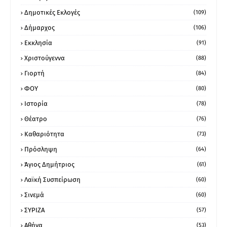
Δημοτικές Εκλογές
(109)
Δήμαρχος
(106)
Εκκλησία
(91)
Χριστούγεννα
(88)
Γιορτή
(84)
ΦΟΥ
(80)
Ιστορία
(78)
Θέατρο
(76)
Καθαριότητα
(73)
Πρόσληψη
(64)
Άγιος Δημήτριος
(61)
Λαϊκή Συσπείρωση
(60)
Σινεμά
(60)
ΣΥΡΙΖΑ
(57)
Αθήνα
(53)