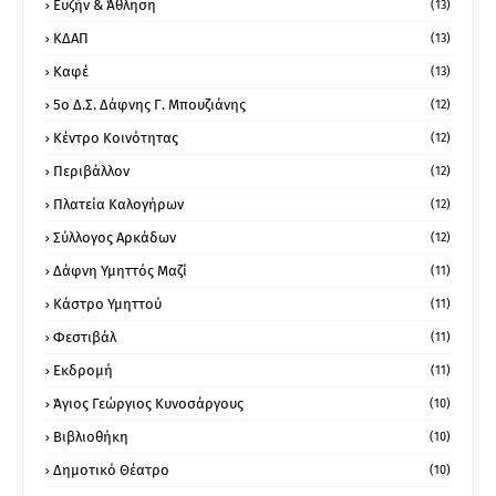
Ευζήν & Άθληση
(13)
ΚΔΑΠ
(13)
Καφέ
(13)
5ο Δ.Σ. Δάφνης Γ. Μπουζιάνης
(12)
Κέντρο Κοινότητας
(12)
Περιβάλλον
(12)
Πλατεία Καλογήρων
(12)
Σύλλογος Αρκάδων
(12)
Δάφνη Υμηττός Μαζί
(11)
Κάστρο Υμηττού
(11)
Φεστιβάλ
(11)
Εκδρομή
(11)
Άγιος Γεώργιος Κυνοσάργους
(10)
Βιβλιοθήκη
(10)
Δημοτικό Θέατρο
(10)