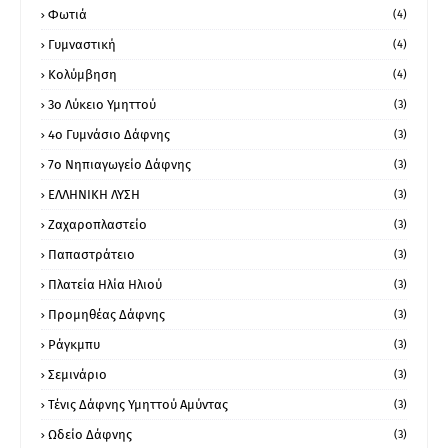
Φωτιά
(4)
Γυμναστική
(4)
Κολύμβηση
(4)
3ο Λύκειο Υμηττού
(3)
4ο Γυμνάσιο Δάφνης
(3)
7ο Νηπιαγωγείο Δάφνης
(3)
ΕΛΛΗΝΙΚΗ ΛΥΣΗ
(3)
Ζαχαροπλαστείο
(3)
Παπαστράτειο
(3)
Πλατεία Ηλία Ηλιού
(3)
Προμηθέας Δάφνης
(3)
Ράγκμπυ
(3)
Σεμινάριο
(3)
Τένις Δάφνης Υμηττού Αμύντας
(3)
Ωδείο Δάφνης
(3)