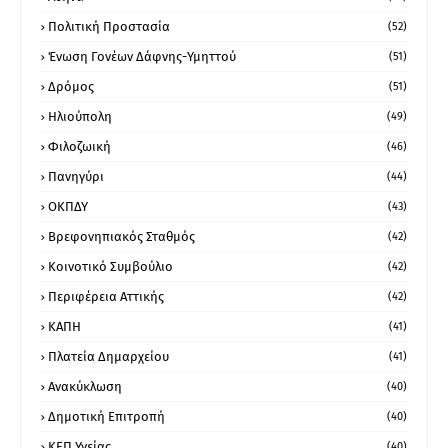
Πολιτική Προστασία
(52)
Ένωση Γονέων Δάφνης-Υμηττού
(51)
Δρόμος
(51)
Ηλιούπολη
(49)
Φιλοζωική
(46)
Πανηγύρι
(44)
ΟΚΠΔΥ
(43)
Βρεφονηπιακός Σταθμός
(42)
Κοινοτικό Συμβούλιο
(42)
Περιφέρεια Αττικής
(42)
ΚΑΠΗ
(41)
Πλατεία Δημαρχείου
(41)
Ανακύκλωση
(40)
Δημοτική Επιτροπή
(40)
ΚΕΠ Υγείας
(40)