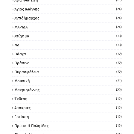
Αγία Φωτεινή
(25)
Άγιος Ιωάννης
(24)
Αντιδήμαρχος
(24)
ΜΑΡΙΔΑ
(24)
Ατύχημα
(23)
ΝΔ
(23)
Πάσχα
(22)
Πράσινο
(22)
Πυρασφάλεια
(22)
Μουσική
(21)
Μακρυγιάννης
(20)
Έκθεση
(19)
Απόκριες
(19)
Εστίαση
(19)
Πρώτα Η Πόλη Μας
(19)