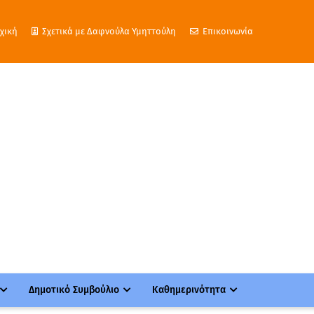
χική
Σχετικά με Δαφνούλα Υμηττούλη
Επικοινωνία
Δημοτικό Συμβούλιο
Καθημερινότητα