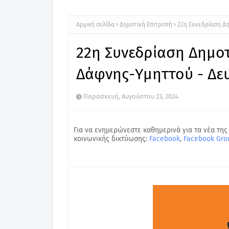
Αρχική σελίδα
Δημοτική Επιτροπή
22η Συνεδρίαση Δη
22η Συνεδρίαση Δημο
Δάφνης-Υμηττού - Δευ
Παρασκευή, Αυγούστου 23, 2024
Για να ενημερώνεστε καθημερινά για τα νέα της
κοινωνικής δικτύωσης:
Facebook
,
Facebook Gro