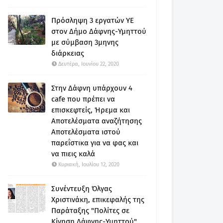
Πρόσληψη 3 εργατών ΥΕ
στον Δήμο Δάφνης-Υμηττού
με σύμβαση 3μηνης
διάρκειας
Δευτέρα, Ιουνίου 22, 2020
Στην Δάφνη υπάρχουν 4
cafe που πρέπει να
επισκεφτείς, Ήρεμα και
Αποτελέσματα αναζήτησης
Αποτελέσματα ιστού
παρεΐστικα για να φας και
να πιεις καλά
Κυριακή, Ιουλίου 12, 2020
Συνέντευξη Όλγας
Χριστινάκη, επικεφαλής της
Παράταξης "Πολίτες σε
Κίνηση Δάφνης-Υμηττού"