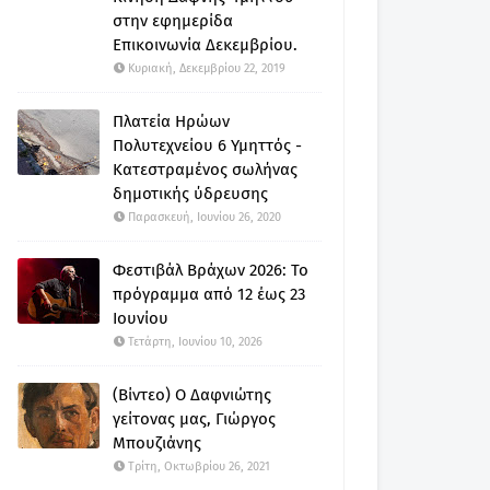
στην εφημερίδα
Επικοινωνία Δεκεμβρίου.
Κυριακή, Δεκεμβρίου 22, 2019
Πλατεία Ηρώων
Πολυτεχνείου 6 Υμηττός -
Κατεστραμένος σωλήνας
δημοτικής ύδρευσης
Παρασκευή, Ιουνίου 26, 2020
Φεστιβάλ Βράχων 2026: Το
πρόγραμμα από 12 έως 23
Ιουνίου
Τετάρτη, Ιουνίου 10, 2026
(Βίντεο) Ο Δαφνιώτης
γείτονας μας, Γιώργος
Μπουζιάνης
Τρίτη, Οκτωβρίου 26, 2021