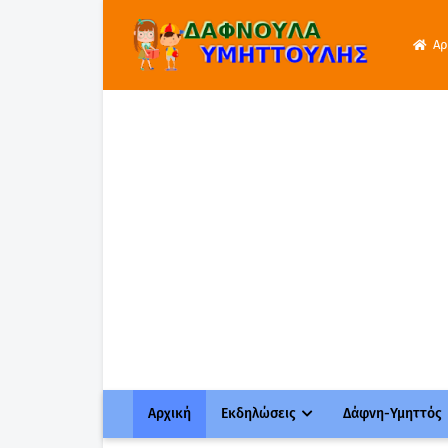
Αρ
Αρχική
Εκδηλώσεις
Δάφνη-Υμηττός