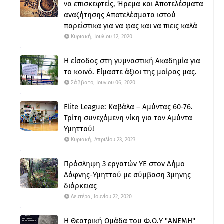
να επισκεφτείς, Ήρεμα και Αποτελέσματα
αναζήτησης Αποτελέσματα ιστού
παρεΐστικα για να φας και να πιεις καλά
Κυριακή, Ιουλίου 12, 2020
Η είσοδος στη γυμναστική Ακαδημία για
το κοινό. Είμαστε άξιοι της μοίρας μας.
Σάββατο, Ιουνίου 06, 2020
Elite League: Καβάλα – Αμύντας 60-76.
Τρίτη συνεχόμενη νίκη για τον Αμύντα
Υμηττού!
Κυριακή, Απριλίου 23, 2023
Πρόσληψη 3 εργατών ΥΕ στον Δήμο
Δάφνης-Υμηττού με σύμβαση 3μηνης
διάρκειας
Δευτέρα, Ιουνίου 22, 2020
Η Θεατρική Ομάδα του Φ.Ο.Υ "ΑΝΕΜΗ"