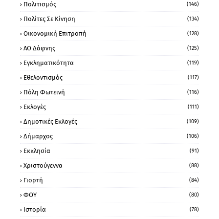
Πολιτισμός
(146)
Πολίτες Σε Κίνηση
(134)
Οικονομική Επιτροπή
(128)
ΑΟ Δάφνης
(125)
Εγκληματικότητα
(119)
Εθελοντισμός
(117)
Πόλη Φωτεινή
(116)
Εκλογές
(111)
Δημοτικές Εκλογές
(109)
Δήμαρχος
(106)
Εκκλησία
(91)
Χριστούγεννα
(88)
Γιορτή
(84)
ΦΟΥ
(80)
Ιστορία
(78)