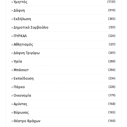
Υμηττός
(1131)
Δάφνη
(919)
Εκδήλωση
(365)
Δημοτικό Συμβούλιο
(351)
ΠΥΡΚΑΛ
(324)
Αθλητισμός
(321)
Δάφνη Τριγύρω
(301)
Υγεία
(280)
Μπάσκετ
(266)
Εκπαίδευση
(234)
Πάρκο
(226)
Οικονομία
(179)
Αμύντας
(168)
Βύρωνας
(165)
Θέατρο Βράχων
(160)