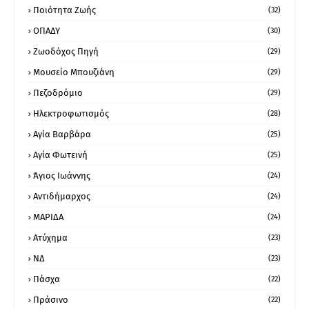
Ποιότητα Ζωής
(32)
ΟΠΑΔΥ
(30)
Ζωοδόχος Πηγή
(29)
Μουσείο Μπουζιάνη
(29)
Πεζοδρόμιο
(29)
Ηλεκτροφωτισμός
(28)
Αγία Βαρβάρα
(25)
Αγία Φωτεινή
(25)
Άγιος Ιωάννης
(24)
Αντιδήμαρχος
(24)
ΜΑΡΙΔΑ
(24)
Ατύχημα
(23)
ΝΔ
(23)
Πάσχα
(22)
Πράσινο
(22)