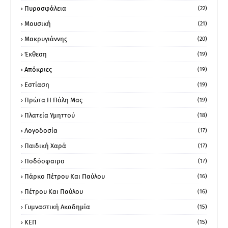
Πυρασφάλεια
(22)
Μουσική
(21)
Μακρυγιάννης
(20)
Έκθεση
(19)
Απόκριες
(19)
Εστίαση
(19)
Πρώτα Η Πόλη Μας
(19)
Πλατεία Υμηττού
(18)
Λογοδοσία
(17)
Παιδική Χαρά
(17)
Ποδόσφαιρο
(17)
Πάρκο Πέτρου Και Παύλου
(16)
Πέτρου Και Παύλου
(16)
Γυμναστική Ακαδημία
(15)
ΚΕΠ
(15)