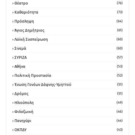
Θέατρο
(76)
Καθαριότητα
(73)
Πρόσληψη
(64)
Άγιος Δημήτριος
(61)
Λαϊκή Συσπείρωση
(60)
Σινεμά
(60)
ΣΥΡΙΖΑ
(57)
Αθήνα
(53)
Πολιτική Προστασία
(52)
Ένωση Γονέων Δάφνης-Υμηττού
(51)
Δρόμος
(51)
Ηλιούπολη
(49)
Φιλοζωική
(46)
Πανηγύρι
(44)
ΟΚΠΔΥ
(43)