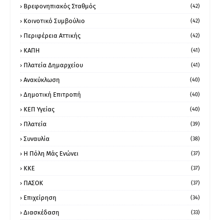
Βρεφονηπιακός Σταθμός
(42)
Κοινοτικό Συμβούλιο
(42)
Περιφέρεια Αττικής
(42)
ΚΑΠΗ
(41)
Πλατεία Δημαρχείου
(41)
Ανακύκλωση
(40)
Δημοτική Επιτροπή
(40)
ΚΕΠ Υγείας
(40)
Πλατεία
(39)
Συναυλία
(38)
Η Πόλη Μάς Ενώνει
(37)
ΚΚΕ
(37)
ΠΑΣΟΚ
(37)
Επιχείρηση
(34)
Διασκέδαση
(33)