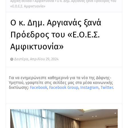
Αρχική σελίδα
Αμφικτυονία
Ο κ. Δημ. Αργιανάς ξανά Πρόεδρος του
«Ε.Ο.Ε.Σ. Αμφικτυονία»
Ο κ. Δημ. Αργιανάς ξανά
Πρόεδρος του «Ε.Ο.Ε.Σ.
Αμφικτυονία»
Δευτέρα, Απριλίου 29, 2024
Για να ενημερώνεστε καθημερινά για τα νέα της Δάφνης-
Υμηττού, γραφτείτε στις σελίδες μας στα μέσα κοινωνικής
δικτύωσης:
Facebook
,
Facebook Group
,
Instagram
,
Twitter
.