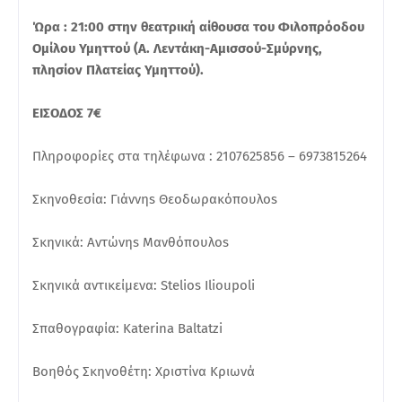
Ώρα : 21:00 στην θεατρική αίθουσα του Φιλοπρόοδου
Ομίλου Υμηττού (Α. Λεντάκη-Αμισσού-Σμύρνης,
πλησίον Πλατείας Υμηττού).
ΕΙΣΟΔΟΣ 7€
Πληροφορίες στα τηλέφωνα : 2107625856 – 6973815264
Σκηνοθεσία: Γιάννηs Θεοδωρακόπουλοs
Σκηνικά: Αντώνηs Μανθόπουλοs
Σκηνικά αντικείμενα: Stelios Ilioupoli
Σπαθογραφία: Katerina Baltatzi
Βοηθός Σκηνοθέτη: Χριστίνα Κριωνά