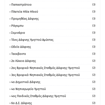
Παπαστράτειο
(3)
Πλατεία Ηλία Ηλιού
(3)
Προμηθέας Δάφνης
(3)
Ράγκμπυ
(3)
Σεμινάριο
(3)
Τένις Δάφνης Υμηττού Αμύντας
(3)
Ωδείο Δάφνης
(3)
Ταεκβοντο
(3)
2ο Λύκειο Δάφνης
(2)
2ος Βρεφικό-Νηπιακός Σταθμός Δάφνης-Υμηττού
(2)
3ος Βρεφικό-Νηπιακός Σταθμός Δάφνης-Υμηττού
(2)
4ο Δημοτικό Δάφνης
(2)
4ο Νηπιαγωγείο Υμηττού
(2)
4ος Παιδικός Σταθμός Δάφνης-Υμηττού
(2)
6ο Δ.Σ. Δάφνης
(2)