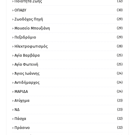
Ποιότητα Ζωής
(32)
ΟΠΑΔΥ
(30)
Ζωοδόχος Πηγή
(29)
Μουσείο Μπουζιάνη
(29)
Πεζοδρόμιο
(29)
Ηλεκτροφωτισμός
(28)
Αγία Βαρβάρα
(25)
Αγία Φωτεινή
(25)
Άγιος Ιωάννης
(24)
Αντιδήμαρχος
(24)
ΜΑΡΙΔΑ
(24)
Ατύχημα
(23)
ΝΔ
(23)
Πάσχα
(22)
Πράσινο
(22)