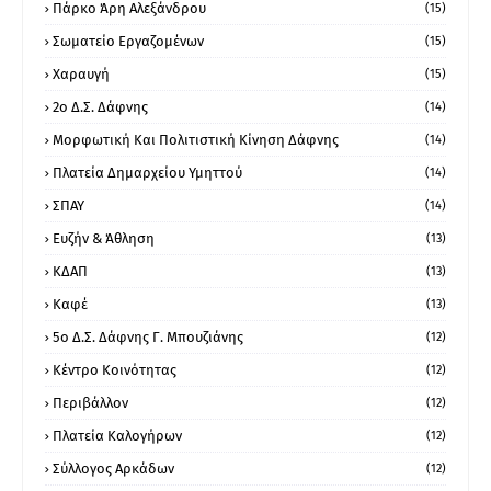
Πάρκο Άρη Αλεξάνδρου
(15)
Σωματείο Εργαζομένων
(15)
Χαραυγή
(15)
2ο Δ.Σ. Δάφνης
(14)
Μορφωτική Και Πολιτιστική Κίνηση Δάφνης
(14)
Πλατεία Δημαρχείου Υμηττού
(14)
ΣΠΑΥ
(14)
Ευζήν & Άθληση
(13)
ΚΔΑΠ
(13)
Καφέ
(13)
5ο Δ.Σ. Δάφνης Γ. Μπουζιάνης
(12)
Κέντρο Κοινότητας
(12)
Περιβάλλον
(12)
Πλατεία Καλογήρων
(12)
Σύλλογος Αρκάδων
(12)