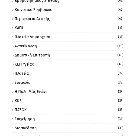
Βρεφονηπιακός Σταθμός
(42)
Κοινοτικό Συμβούλιο
(42)
Περιφέρεια Αττικής
(42)
ΚΑΠΗ
(41)
Πλατεία Δημαρχείου
(41)
Ανακύκλωση
(40)
Δημοτική Επιτροπή
(40)
ΚΕΠ Υγείας
(40)
Πλατεία
(39)
Συναυλία
(38)
Η Πόλη Μάς Ενώνει
(37)
ΚΚΕ
(37)
ΠΑΣΟΚ
(37)
Επιχείρηση
(34)
Διασκέδαση
(33)