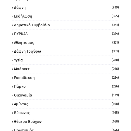
Δάφνη
(919)
Εκδήλωση
(365)
Δημοτικό Συμβούλιο
(351)
ΠΥΡΚΑΛ
(324)
Αθλητισμός
(321)
Δάφνη Τριγύρω
(301)
Υγεία
(280)
Μπάσκετ
(266)
Εκπαίδευση
(234)
Πάρκο
(226)
Οικονομία
(179)
Αμύντας
(168)
Βύρωνας
(165)
Θέατρο Βράχων
(160)
Πολιτισμός
(146)