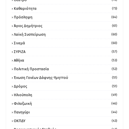
Καθαριότητα
(73)
Πρόσληψη
(64)
Άγιος Δημήτριος
(61)
Λαϊκή Συσπείρωση
(60)
Σινεμά
(60)
ΣΥΡΙΖΑ
(57)
Αθήνα
(53)
Πολιτική Προστασία
(52)
Ένωση Γονέων Δάφνης-Υμηττού
(51)
Δρόμος
(51)
Ηλιούπολη
(49)
Φιλοζωική
(46)
Πανηγύρι
(44)
ΟΚΠΔΥ
(43)