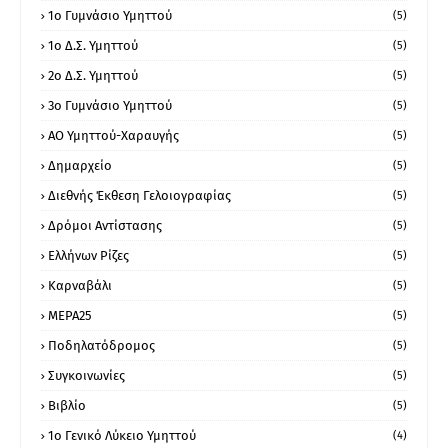
1ο Γυμνάσιο Υμηττού
(5)
1ο Δ.Σ. Υμηττού
(5)
2ο Δ.Σ. Υμηττού
(5)
3ο Γυμνάσιο Υμηττού
(5)
ΑΟ Υμηττού-Χαραυγής
(5)
Δημαρχείο
(5)
Διεθνής Έκθεση Γελοιογραφίας
(5)
Δρόμοι Αντίστασης
(5)
Ελλήνων Ρίζες
(5)
Καρναβάλι
(5)
ΜΕΡΑ25
(5)
Ποδηλατόδρομος
(5)
Συγκοινωνίες
(5)
Βιβλίο
(5)
1ο Γενικό Λύκειο Υμηττού
(4)