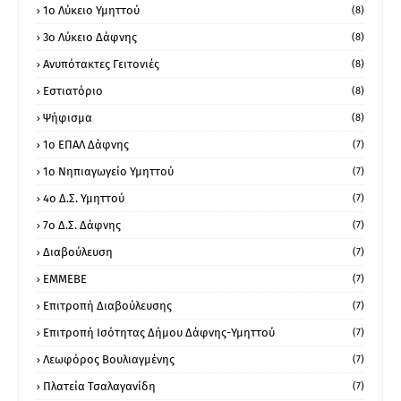
1ο Λύκειο Υμηττού
(8)
3ο Λύκειο Δάφνης
(8)
Ανυπότακτες Γειτονιές
(8)
Εστιατόριο
(8)
Ψήφισμα
(8)
1ο ΕΠΑΛ Δάφνης
(7)
1ο Νηπιαγωγείο Υμηττού
(7)
4ο Δ.Σ. Υμηττού
(7)
7ο Δ.Σ. Δάφνης
(7)
Διαβούλευση
(7)
ΕΜΜΕΒΕ
(7)
Επιτροπή Διαβούλευσης
(7)
Επιτροπή Ισότητας Δήμου Δάφνης-Υμηττού
(7)
Λεωφόρος Βουλιαγμένης
(7)
Πλατεία Τσαλαγανίδη
(7)