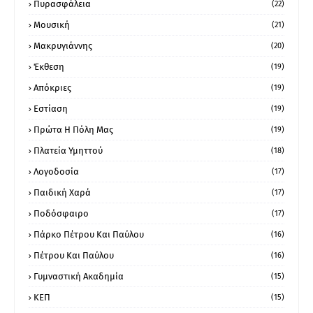
Πυρασφάλεια
(22)
Μουσική
(21)
Μακρυγιάννης
(20)
Έκθεση
(19)
Απόκριες
(19)
Εστίαση
(19)
Πρώτα Η Πόλη Μας
(19)
Πλατεία Υμηττού
(18)
Λογοδοσία
(17)
Παιδική Χαρά
(17)
Ποδόσφαιρο
(17)
Πάρκο Πέτρου Και Παύλου
(16)
Πέτρου Και Παύλου
(16)
Γυμναστική Ακαδημία
(15)
ΚΕΠ
(15)