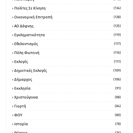
Πολίτες Σε Κίνηση
(134)
Οικονομική Επιτροπή
(128)
ΑΟ Δάφνης
(125)
Εγκληματικότητα
(119)
Εθελοντισμός
(117)
Πόλη Φωτεινή
(116)
Εκλογές
(111)
Δημοτικές Εκλογές
(109)
Δήμαρχος
(106)
Εκκλησία
(91)
Χριστούγεννα
(88)
Γιορτή
(84)
ΦΟΥ
(80)
Ιστορία
(78)
Θέατρο
(76)