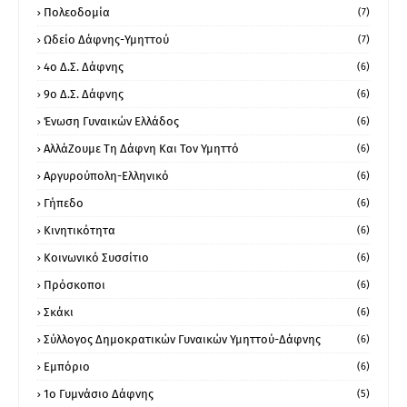
Πολεοδομία
(7)
Ωδείο Δάφνης-Υμηττού
(7)
4ο Δ.Σ. Δάφνης
(6)
9ο Δ.Σ. Δάφνης
(6)
Ένωση Γυναικών Ελλάδος
(6)
ΑλλάΖουμε Τη Δάφνη Και Τον Υμηττό
(6)
Αργυρούπολη-Ελληνικό
(6)
Γήπεδο
(6)
Κινητικότητα
(6)
Κοινωνικό Συσσίτιο
(6)
Πρόσκοποι
(6)
Σκάκι
(6)
Σύλλογος Δημοκρατικών Γυναικών Υμηττού-Δάφνης
(6)
Εμπόριο
(6)
1ο Γυμνάσιο Δάφνης
(5)