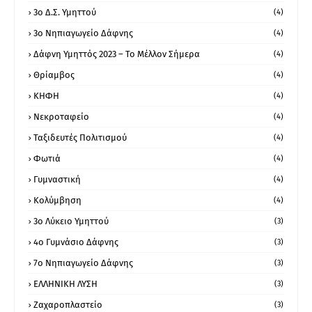
3ο Δ.Σ. Υμηττού
(4)
3ο Νηπιαγωγείο Δάφνης
(4)
Δάφνη Υμηττός 2023 – Το Μέλλον Σήμερα
(4)
Θρίαμβος
(4)
ΚΗΦΗ
(4)
Νεκροταφείο
(4)
Ταξιδευτές Πολιτισμού
(4)
Φωτιά
(4)
Γυμναστική
(4)
Κολύμβηση
(4)
3ο Λύκειο Υμηττού
(3)
4ο Γυμνάσιο Δάφνης
(3)
7ο Νηπιαγωγείο Δάφνης
(3)
ΕΛΛΗΝΙΚΗ ΛΥΣΗ
(3)
Ζαχαροπλαστείο
(3)