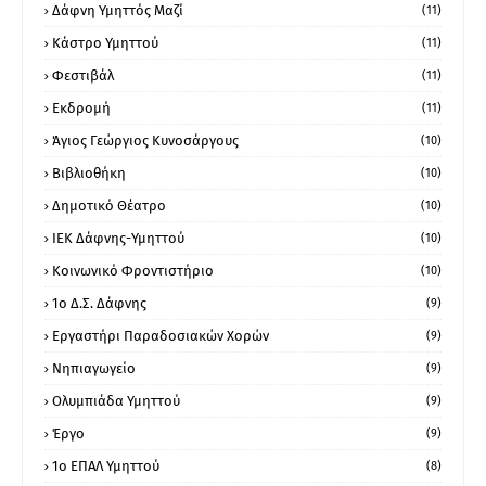
Δάφνη Υμηττός Μαζί
(11)
Κάστρο Υμηττού
(11)
Φεστιβάλ
(11)
Εκδρομή
(11)
Άγιος Γεώργιος Κυνοσάργους
(10)
Βιβλιοθήκη
(10)
Δημοτικό Θέατρο
(10)
ΙΕΚ Δάφνης-Υμηττού
(10)
Κοινωνικό Φροντιστήριο
(10)
1ο Δ.Σ. Δάφνης
(9)
Εργαστήρι Παραδοσιακών Χορών
(9)
Νηπιαγωγείο
(9)
Ολυμπιάδα Υμηττού
(9)
Έργο
(9)
1o ΕΠΑΛ Υμηττού
(8)