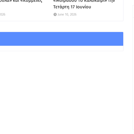
ούλα» και «Κομμένες
«Μοιράσου το Καλοκαίρι» την
Τετάρτη 17 Ιουνίου
2026
June 10, 2026