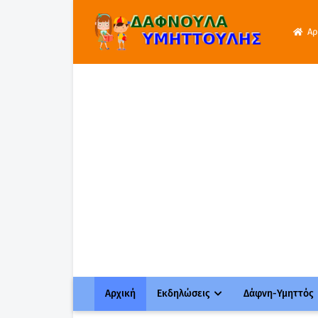
Αρ
Αρχική
Εκδηλώσεις
Δάφνη-Υμηττός