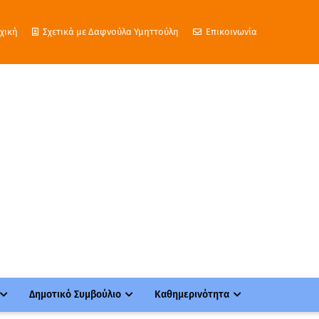
χική
Σχετικά με Δαφνούλα Υμηττούλη
Επικοινωνία
Δημοτικό Συμβούλιο
Καθημερινότητα