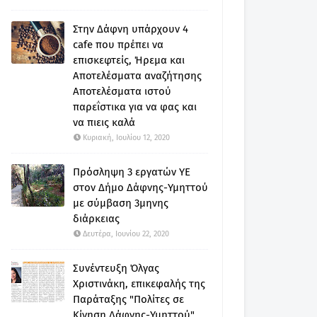
Στην Δάφνη υπάρχουν 4
cafe που πρέπει να
επισκεφτείς, Ήρεμα και
Αποτελέσματα αναζήτησης
Αποτελέσματα ιστού
παρεΐστικα για να φας και
να πιεις καλά
Κυριακή, Ιουλίου 12, 2020
Πρόσληψη 3 εργατών ΥΕ
στον Δήμο Δάφνης-Υμηττού
με σύμβαση 3μηνης
διάρκειας
Δευτέρα, Ιουνίου 22, 2020
Συνέντευξη Όλγας
Χριστινάκη, επικεφαλής της
Παράταξης "Πολίτες σε
Κίνηση Δάφνης-Υμηττού"