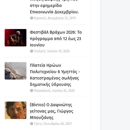
στην εφημερίδα
Επικοινωνία Δεκεμβρίου.
Κυριακή, Δεκεμβρίου 22, 2019
Φεστιβάλ Βράχων 2026: Το
πρόγραμμα από 12 έως 23
Ιουνίου
Τετάρτη, Ιουνίου 10, 2026
Πλατεία Ηρώων
Πολυτεχνείου 6 Υμηττός -
Κατεστραμένος σωλήνας
δημοτικής ύδρευσης
Παρασκευή, Ιουνίου 26, 2020
(Βίντεο) Ο Δαφνιώτης
γείτονας μας, Γιώργος
Μπουζιάνης
Τρίτη, Οκτωβρίου 26, 2021