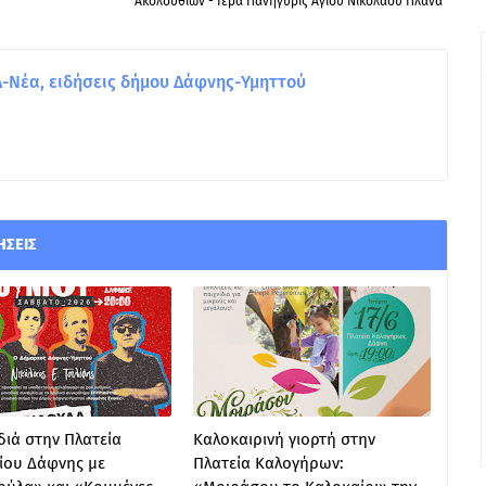
Ακολουθιών - Ιερά Πανήγυρις Αγίου Νικολάου Πλανά
Νέα, ειδήσεις δήμου Δάφνης-Υμηττού
ΉΣΕΙΣ
ιά στην Πλατεία
Καλοκαιρινή γιορτή στην
ίου Δάφνης με
Πλατεία Καλογήρων: