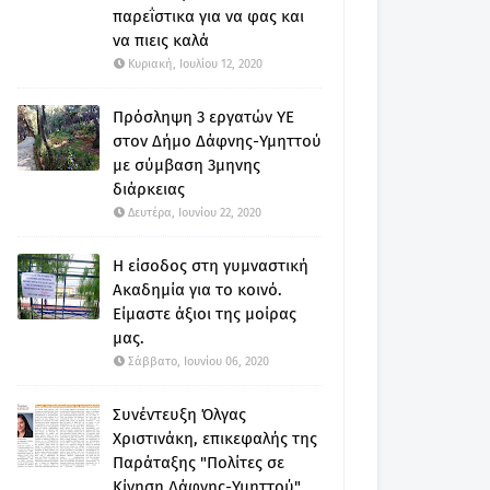
παρεΐστικα για να φας και
να πιεις καλά
Κυριακή, Ιουλίου 12, 2020
Πρόσληψη 3 εργατών ΥΕ
στον Δήμο Δάφνης-Υμηττού
με σύμβαση 3μηνης
διάρκειας
Δευτέρα, Ιουνίου 22, 2020
Η είσοδος στη γυμναστική
Ακαδημία για το κοινό.
Είμαστε άξιοι της μοίρας
μας.
Σάββατο, Ιουνίου 06, 2020
Συνέντευξη Όλγας
Χριστινάκη, επικεφαλής της
Παράταξης "Πολίτες σε
Κίνηση Δάφνης-Υμηττού"