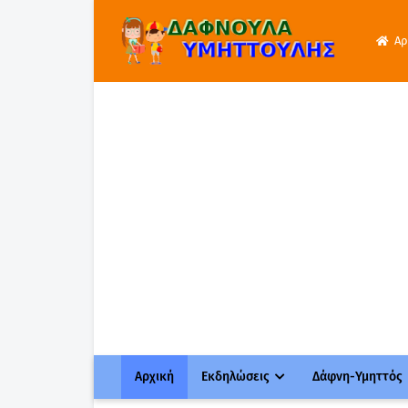
Αρ
Αρχική
Εκδηλώσεις
Δάφνη-Υμηττός