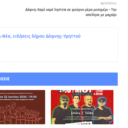
ΝΕΌΤΕΡΗ
Δάφνη: Καρέ καρέ ληστεία σε φούρνο μέρα μεσημέρι – Την
απείλησε με μαχαίρι
Νέα, ειδήσεις δήμου Δάφνης-Υμηττού
ΉΣΕΙΣ