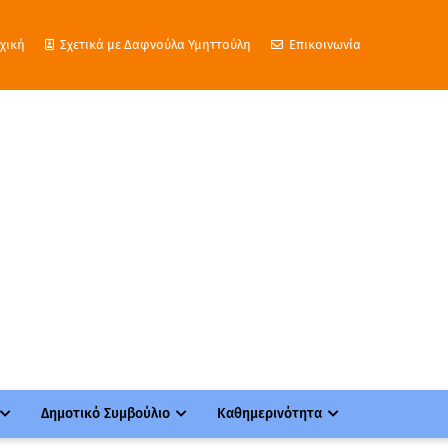
χική
Σχετικά με Δαφνούλα Υμηττούλη
Επικοινωνία
Δημοτικό Συμβούλιο
Καθημερινότητα