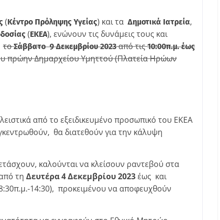
(
) και τα
,
ς
Κέντρο Πρόληψης Υγείας
Δημοτικά Ιατρεία
(
), ενώνουν τις δυνάμεις τους και
οδοσίας
ΕΚΕΑ
,
το
από τις
Σάββατο 9 Δεκεμβρίου 2023
10:00π.μ. έως
ου πρώην Δημαρχείου Υμηττού (Πλατεία Ηρώων
λειστικά από το εξειδικευμένο προσωπικό του ΕΚΕΑ
υγκεντρωθούν, θα διατεθούν για την κάλυψη
ετάσχουν, καλούνται να κλείσουν ραντεβού στα
 από τη
Δευτέρα 4 Δεκεμβρίου
2023
έως και
8:30π.μ.-14:30), προκειμένου να αποφευχθούν