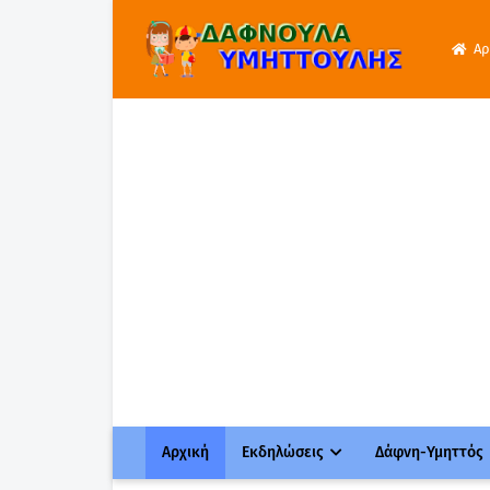
Αρ
Αρχική
Εκδηλώσεις
Δάφνη-Υμηττός