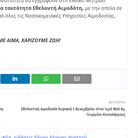
δυνατότητα να εγγραφούν στο Εθνικό Μητρώο
έα ταυτότητα Εθελοντή Αιμοδότη,
με την οποία σε
ό όλες τις Νοσοκομειακές Υπηρεσίες Αιμοδοσίας.
Ε ΑΙΜΑ, ΧΑΡΙΖΟΥΜΕ ΖΩΗ!
ΝΕΌΤΕΡΗ
να,
Εθελοντική αιμοδοσία Κυριακή 3 Δεκεμβρίου στον Ιερό Ναό Αγ.
Γεωργίου Κυνοσάργους
Νέα, ειδήσεις δήμου Δάφνης-Υμηττού