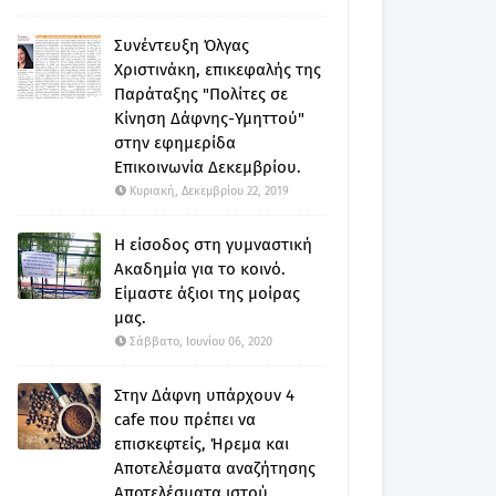
Συνέντευξη Όλγας
Χριστινάκη, επικεφαλής της
Παράταξης "Πολίτες σε
Κίνηση Δάφνης-Υμηττού"
στην εφημερίδα
Επικοινωνία Δεκεμβρίου.
Κυριακή, Δεκεμβρίου 22, 2019
Η είσοδος στη γυμναστική
Ακαδημία για το κοινό.
Είμαστε άξιοι της μοίρας
μας.
Σάββατο, Ιουνίου 06, 2020
Στην Δάφνη υπάρχουν 4
cafe που πρέπει να
επισκεφτείς, Ήρεμα και
Αποτελέσματα αναζήτησης
Αποτελέσματα ιστού