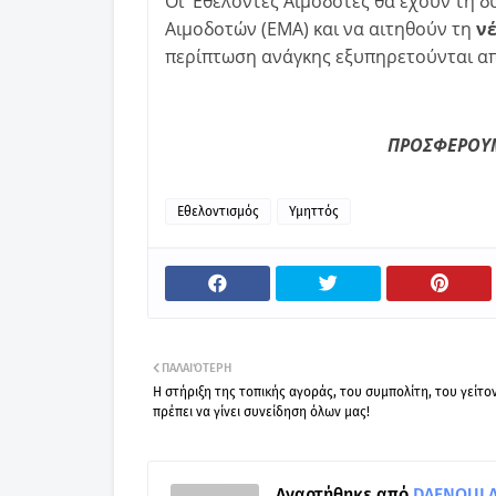
Οι Εθελοντές Αιμοδότες θα έχουν τη 
Αιμοδοτών (ΕΜΑ) και να αιτηθούν τη
ν
περίπτωση ανάγκης εξυπηρετούνται απ
ΠΡΟΣΦΕΡΟΥΜ
Εθελοντισμός
Υμηττός
ΠΑΛΑΙΌΤΕΡΗ
Η στήριξη της τοπικής αγοράς, του συμπολίτη, του γείτο
πρέπει να γίνει συνείδηση όλων μας!
Αναρτήθηκε από
DAFNOULA-