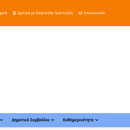
χική
Σχετικά με Δαφνούλα Υμηττούλη
Επικοινωνία
Δημοτικό Συμβούλιο
Καθημερινότητα