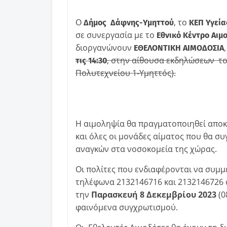
Ο
, το
Δήμος Δάφνης-Υμηττού
ΚΕΠ Υγεία
σε συνεργασία με το
Εθνικό Κέντρο Αιμ
διοργανώνουν
ΕΘΕΛΟΝΤΙΚΗ ΑΙΜΟΔΟΣΙΑ
, στην αίθουσα εκδηλώσεων τ
τις 14:30
Πολυτεχνείου 1-Υμηττός).
Η αιμοληψία θα πραγματοποιηθεί αποκ
και όλες οι μονάδες αίματος που θα σ
αναγκών στα νοσοκομεία της χώρας.
Οι πολίτες που ενδιαφέρονται να συμμ
τηλέφωνα 2132146716 και 2132146726
την
Παρασκευή 8 Δεκεμβρίου 2023
(0
φαινόμενα συγχρωτισμού.