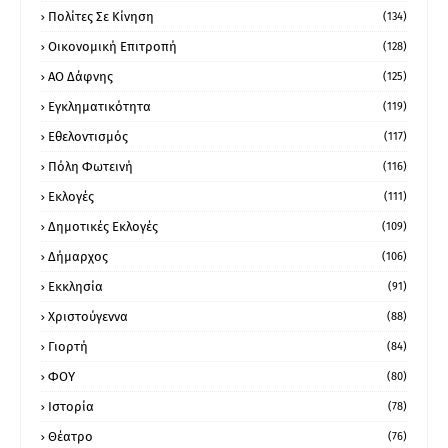
Πολίτες Σε Κίνηση
(134)
Οικονομική Επιτροπή
(128)
ΑΟ Δάφνης
(125)
Εγκληματικότητα
(119)
Εθελοντισμός
(117)
Πόλη Φωτεινή
(116)
Εκλογές
(111)
Δημοτικές Εκλογές
(109)
Δήμαρχος
(106)
Εκκλησία
(91)
Χριστούγεννα
(88)
Γιορτή
(84)
ΦΟΥ
(80)
Ιστορία
(78)
Θέατρο
(76)