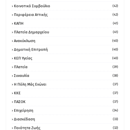
Κοινοτικό Συμβούλιο
(42)
Περιφέρεια Αττικής
(42)
ΚΑΠΗ
(41)
Πλατεία Δημαρχείου
(41)
Ανακύκλωση
(40)
Δημοτική Επιτροπή
(40)
ΚΕΠ Υγείας
(40)
Πλατεία
(39)
Συναυλία
(38)
Η Πόλη Μάς Ενώνει
(37)
ΚΚΕ
(37)
ΠΑΣΟΚ
(37)
Επιχείρηση
(34)
Διασκέδαση
(33)
Ποιότητα Ζωής
(32)