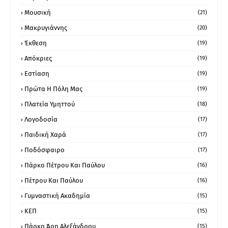
Μουσική
(21)
Μακρυγιάννης
(20)
Έκθεση
(19)
Απόκριες
(19)
Εστίαση
(19)
Πρώτα Η Πόλη Μας
(19)
Πλατεία Υμηττού
(18)
Λογοδοσία
(17)
Παιδική Χαρά
(17)
Ποδόσφαιρο
(17)
Πάρκο Πέτρου Και Παύλου
(16)
Πέτρου Και Παύλου
(16)
Γυμναστική Ακαδημία
(15)
ΚΕΠ
(15)
Πάρκο Άρη Αλεξάνδρου
(15)