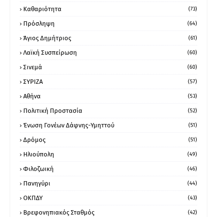
Καθαριότητα
(73)
Πρόσληψη
(64)
Άγιος Δημήτριος
(61)
Λαϊκή Συσπείρωση
(60)
Σινεμά
(60)
ΣΥΡΙΖΑ
(57)
Αθήνα
(53)
Πολιτική Προστασία
(52)
Ένωση Γονέων Δάφνης-Υμηττού
(51)
Δρόμος
(51)
Ηλιούπολη
(49)
Φιλοζωική
(46)
Πανηγύρι
(44)
ΟΚΠΔΥ
(43)
Βρεφονηπιακός Σταθμός
(42)