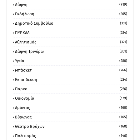
Δάφνη
(919)
Εκδήλωση
(365)
Δημοτικό Συμβούλιο
(351)
ΠΥΡΚΑΛ
(324)
Αθλητισμός
(321)
Δάφνη Τριγύρω
(301)
Υγεία
(280)
Μπάσκετ
(266)
Εκπαίδευση
(234)
Πάρκο
(226)
Οικονομία
(179)
Αμύντας
(168)
Βύρωνας
(165)
Θέατρο Βράχων
(160)
Πολιτισμός
(146)