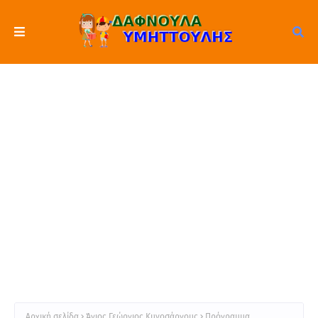
Αρχική σελίδα
Άγιος Γεώργιος Κυνοσάργους
Πρόγραμμα