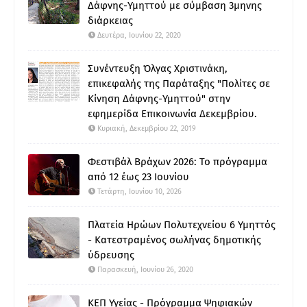
Δάφνης-Υμηττού με σύμβαση 3μηνης
διάρκειας
Δευτέρα, Ιουνίου 22, 2020
Συνέντευξη Όλγας Χριστινάκη,
επικεφαλής της Παράταξης "Πολίτες σε
Κίνηση Δάφνης-Υμηττού" στην
εφημερίδα Επικοινωνία Δεκεμβρίου.
Κυριακή, Δεκεμβρίου 22, 2019
Φεστιβάλ Βράχων 2026: Το πρόγραμμα
από 12 έως 23 Ιουνίου
Τετάρτη, Ιουνίου 10, 2026
Πλατεία Ηρώων Πολυτεχνείου 6 Υμηττός
- Κατεστραμένος σωλήνας δημοτικής
ύδρευσης
Παρασκευή, Ιουνίου 26, 2020
ΚΕΠ Υγείας - Πρόγραμμα Ψηφιακών