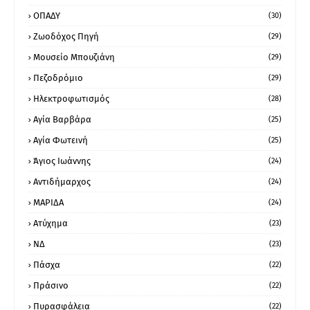
ΟΠΑΔΥ
(30)
Ζωοδόχος Πηγή
(29)
Μουσείο Μπουζιάνη
(29)
Πεζοδρόμιο
(29)
Ηλεκτροφωτισμός
(28)
Αγία Βαρβάρα
(25)
Αγία Φωτεινή
(25)
Άγιος Ιωάννης
(24)
Αντιδήμαρχος
(24)
ΜΑΡΙΔΑ
(24)
Ατύχημα
(23)
ΝΔ
(23)
Πάσχα
(22)
Πράσινο
(22)
Πυρασφάλεια
(22)