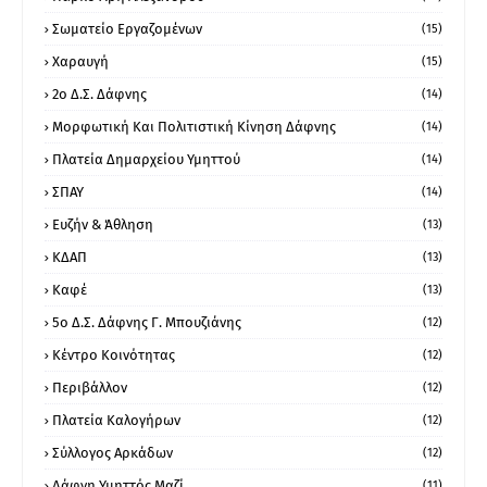
Σωματείο Εργαζομένων
(15)
Χαραυγή
(15)
2ο Δ.Σ. Δάφνης
(14)
Μορφωτική Και Πολιτιστική Κίνηση Δάφνης
(14)
Πλατεία Δημαρχείου Υμηττού
(14)
ΣΠΑΥ
(14)
Ευζήν & Άθληση
(13)
ΚΔΑΠ
(13)
Καφέ
(13)
5ο Δ.Σ. Δάφνης Γ. Μπουζιάνης
(12)
Κέντρο Κοινότητας
(12)
Περιβάλλον
(12)
Πλατεία Καλογήρων
(12)
Σύλλογος Αρκάδων
(12)
Δάφνη Υμηττός Μαζί
(11)