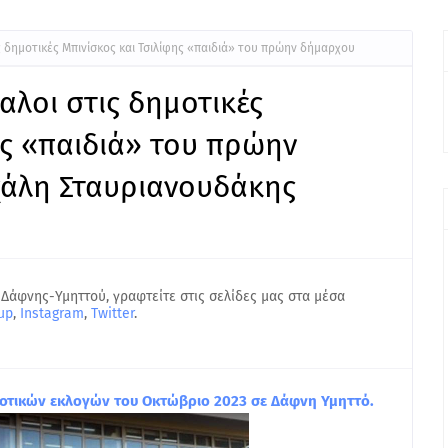
ς δημοτικές Μπινίσκος και Τσιλίφης «παιδιά» του πρώην δήμαρχου
αλοι στις δημοτικές
ης «παιδιά» του πρώην
άλη Σταυριανουδάκης
 Δάφνης-Υμηττού, γραφτείτε στις σελίδες μας στα μέσα
up
,
Instagram
,
Twitter
.
δημοτικών εκλογών του Οκτώβριο 2023 σε Δάφνη Υμηττό.