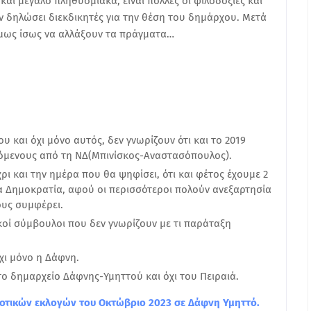
και μεγάλο πληθυσμιακά, είναι πολλές οι φιλοδοξίες και
υν δηλώσει διεκδικητές για την θέση του δημάρχου. Μετά
 όμως ίσως να αλλάξουν τα πράγματα…
και όχι μόνο αυτός, δεν γνωρίζουν ότι και το 2019
όμενους από τη ΝΔ(Μπινίσκος-Αναστασόπουλος).
ρι και την ημέρα που θα ψηφίσει, ότι και φέτος έχουμε 2
 Δημοκρατία, αφού οι περισσότεροι πολούν ανεξαρτησία
ους συμφέρει.
οί σύμβουλοι που δεν γνωρίζουν με τι παράταξη
χι μόνο η Δάφνη.
το δημαρχείο Δάφνης-Υμηττού και όχι του Πειραιά.
δημοτικών εκλογών του Οκτώβριο 2023 σε Δάφνη Υμηττό.