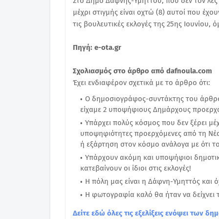
Στο Δήμο Δάφνης-Υμηττού, που δεν τον λες 
μέχρι στιγμής είναι οχτώ (8) αυτοί που έχο
τις βουλευτικές εκλογές της 25ης Ιουνίου,
Πηγή: e-ota.gr
Σχολιασμός στο άρθρο από dafnoula.com
Έχει ενδιαφέρον σχετικά με το άρθρο ότι:
Ο δημοσιογράφος-συντάκτης του άρθρου 
είχαμε 2 υποψήφιους Δημάρχους προερχ
Υπάρχει πολύς κόσμος που δεν ξέρει μέχ
υποψηφιότητες προερχόμενες από τη Νέα
ή εξάρτηση στον κόσμο ανάλογα με ότι τ
Υπάρχουν ακόμη και υποψήφιοι δημοτικ
κατεβαίνουν οι ίδιοι στις εκλογές!
Η πόλη μας είναι η Δάφνη-Υμηττός και ό
Η φωτογραφία καλό θα ήταν να δείχνει 
Δείτε εδώ όλες τις εξελίξεις ενόψει των 