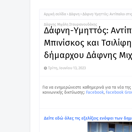
Αρχική σελίδα
Δάφνη
Δάφνη-Υμηττός: Αντίπαλοι στι
Δάφνης Μιχάλη Σταυριανουδάκης
Δάφνη-Υμηττός: Αντίπ
Μπινίσκος και Τσιλίφ
δήμαρχου Δάφνης Μιχ
Τρίτη, Ιουνίου 13, 2023
Για να ενημερώνεστε καθημερινά για τα νέα της
κοινωνικής δικτύωσης:
Facebook
,
Facebook Gro
Δείτε εδώ όλες τις εξελίξεις ενόψει των 