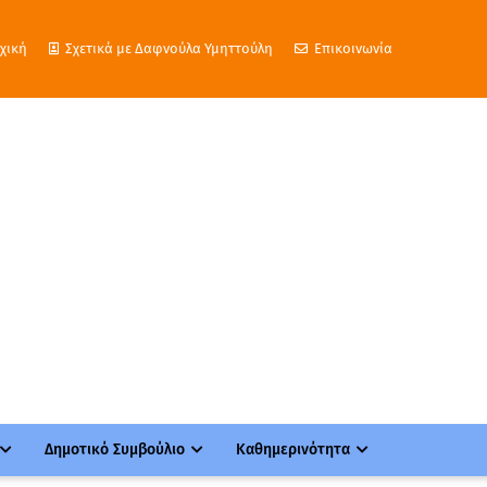
χική
Σχετικά με Δαφνούλα Υμηττούλη
Επικοινωνία
Δημοτικό Συμβούλιο
Καθημερινότητα