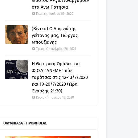
Μαστού «Άγιοι Ανάργυροι»
στα Άνω Πατήσια
Πέμπτη, Ιουλίου 09, 2020
(Βίντεο) Ο Δαφνιώτης
γείτονας μας, Γιώργος
Μπουζιάνης
Τρίτη, Οκτωβρίου 26, 2021
Η Θεατρική Ομάδα του
Φ.Ο.Υ "ΑΝΕΜΗ" πάει
ταράτσα: στις 12-13/7/2020
και 19-20/7/2020 (Ώρα
Έναρξης 21:30)
Κυριακή, Ιουλίου 12, 2020
ΟΛΥΜΠΙΑΔΑ - ΠΡΟΜΗΘΕΑΣ