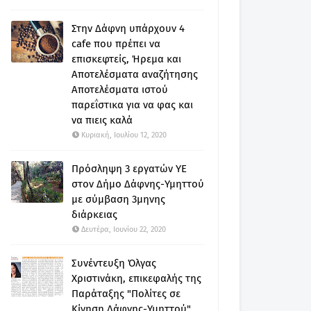
Στην Δάφνη υπάρχουν 4
cafe που πρέπει να
επισκεφτείς, Ήρεμα και
Αποτελέσματα αναζήτησης
Αποτελέσματα ιστού
παρεΐστικα για να φας και
να πιεις καλά
Κυριακή, Ιουλίου 12, 2020
Πρόσληψη 3 εργατών ΥΕ
στον Δήμο Δάφνης-Υμηττού
με σύμβαση 3μηνης
διάρκειας
Δευτέρα, Ιουνίου 22, 2020
Συνέντευξη Όλγας
Χριστινάκη, επικεφαλής της
Παράταξης "Πολίτες σε
Κίνηση Δάφνης-Υμηττού"