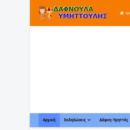
Αρ
Αρχική
Εκδηλώσεις
Δάφνη-Υμηττός