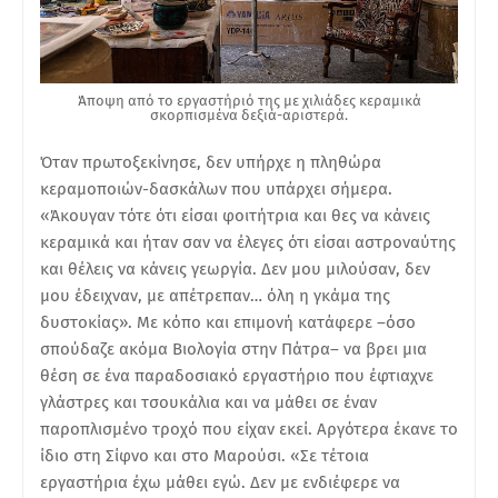
Άποψη από το εργαστήριό της με χιλιάδες κεραμικά
σκορπισμένα δεξιά-αριστερά.
Όταν πρωτοξεκίνησε, δεν υπήρχε η πληθώρα
κεραμοποιών-δασκάλων που υπάρχει σήμερα.
«Άκουγαν τότε ότι είσαι φοιτήτρια και θες να κάνεις
κεραμικά και ήταν σαν να έλεγες ότι είσαι αστροναύτης
και θέλεις να κάνεις γεωργία. Δεν μου μιλούσαν, δεν
μου έδειχναν, με απέτρεπαν… όλη η γκάμα της
δυστοκίας». Με κόπο και επιμονή κατάφερε –όσο
σπούδαζε ακόμα Βιολογία στην Πάτρα– να βρει μια
θέση σε ένα παραδοσιακό εργαστήριο που έφτιαχνε
γλάστρες και τσουκάλια και να μάθει σε έναν
παροπλισμένο τροχό που είχαν εκεί. Αργότερα έκανε το
ίδιο στη Σίφνο και στο Μαρούσι. «Σε τέτοια
εργαστήρια έχω μάθει εγώ. Δεν με ενδιέφερε να