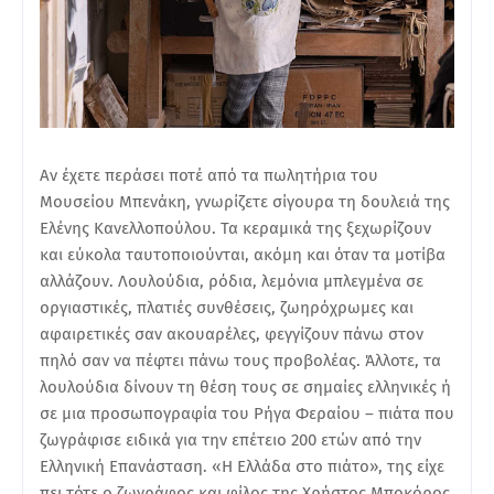
Αν έχετε περάσει ποτέ από τα πωλητήρια του
Μουσείου Μπενάκη, γνωρίζετε σίγουρα τη δουλειά της
Ελένης Κανελλοπούλου. Τα κεραμικά της ξεχωρίζουν
και εύκολα ταυτοποιούνται, ακόμη και όταν τα μοτίβα
αλλάζουν. Λουλούδια, ρόδια, λεμόνια μπλεγμένα σε
οργιαστικές, πλατιές συνθέσεις, ζωηρόχρωμες και
αφαιρετικές σαν ακουαρέλες, φεγγίζουν πάνω στον
πηλό σαν να πέφτει πάνω τους προβολέας. Άλλοτε, τα
λουλούδια δίνουν τη θέση τους σε σημαίες ελληνικές ή
σε μια προσωπογραφία του Ρήγα Φεραίου – πιάτα που
ζωγράφισε ειδικά για την επέτειο 200 ετών από την
Ελληνική Επανάσταση. «Η Ελλάδα στο πιάτο», της είχε
πει τότε ο ζωγράφος και φίλος της Χρήστος Μποκόρος.