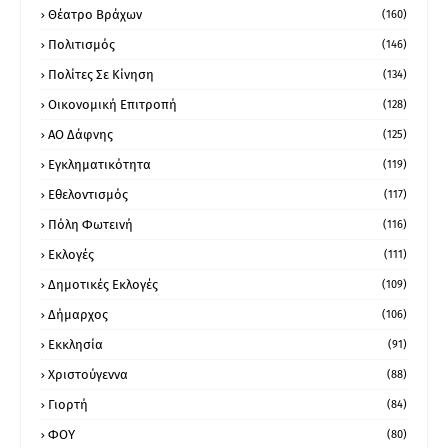
Θέατρο Βράχων
(160)
Πολιτισμός
(146)
Πολίτες Σε Κίνηση
(134)
Οικονομική Επιτροπή
(128)
ΑΟ Δάφνης
(125)
Εγκληματικότητα
(119)
Εθελοντισμός
(117)
Πόλη Φωτεινή
(116)
Εκλογές
(111)
Δημοτικές Εκλογές
(109)
Δήμαρχος
(106)
Εκκλησία
(91)
Χριστούγεννα
(88)
Γιορτή
(84)
ΦΟΥ
(80)