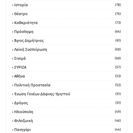
Ιστορία
(78)
Θέατρο
(76)
Καθαριότητα
(73)
Πρόσληψη
(64)
Άγιος Δημήτριος
(61)
Λαϊκή Συσπείρωση
(60)
Σινεμά
(60)
ΣΥΡΙΖΑ
(57)
Αθήνα
(53)
Πολιτική Προστασία
(52)
Ένωση Γονέων Δάφνης-Υμηττού
(51)
Δρόμος
(51)
Ηλιούπολη
(49)
Φιλοζωική
(46)
Πανηγύρι
(44)