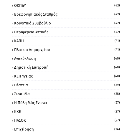
ΟΚΠΔΥ
(43)
Βρεφονηπιακός Σταθμός
(42)
Κοινοτικό Συμβούλιο
(42)
Περιφέρεια Αττικής
(42)
ΚΑΠΗ
(41)
Πλατεία Δημαρχείου
(41)
Ανακύκλωση
(40)
Δημοτική Επιτροπή
(40)
ΚΕΠ Υγείας
(40)
Πλατεία
(39)
Συναυλία
(38)
Η Πόλη Μάς Ενώνει
(37)
ΚΚΕ
(37)
ΠΑΣΟΚ
(37)
Επιχείρηση
(34)