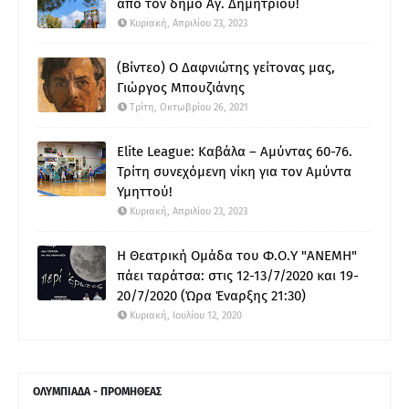
από τον δήμο Αγ. Δημητρίου!
Κυριακή, Απριλίου 23, 2023
(Βίντεο) Ο Δαφνιώτης γείτονας μας,
Γιώργος Μπουζιάνης
Τρίτη, Οκτωβρίου 26, 2021
Elite League: Καβάλα – Αμύντας 60-76.
Τρίτη συνεχόμενη νίκη για τον Αμύντα
Υμηττού!
Κυριακή, Απριλίου 23, 2023
Η Θεατρική Ομάδα του Φ.Ο.Υ "ΑΝΕΜΗ"
πάει ταράτσα: στις 12-13/7/2020 και 19-
20/7/2020 (Ώρα Έναρξης 21:30)
Κυριακή, Ιουλίου 12, 2020
ΟΛΥΜΠΙΑΔΑ - ΠΡΟΜΗΘΕΑΣ