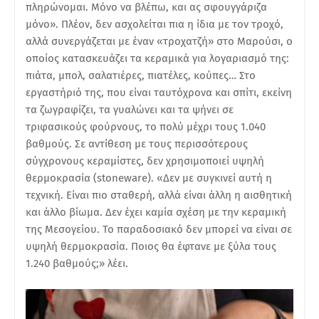
πληρώνομαι. Μόνο να βλέπω, και ας σφουγγάριζα
μόνο». Πλέον, δεν ασχολείται πια η ίδια με τον τροχό,
αλλά συνεργάζεται με έναν «τροχατζή» στο Μαρούσι, ο
οποίος κατασκευάζει τα κεραμικά για λογαριασμό της:
πιάτα, μπολ, σαλατιέρες, πιατέλες, κούπες… Στο
εργαστήριό της, που είναι ταυτόχρονα και σπίτι, εκείνη
τα ζωγραφίζει, τα γυαλώνει και τα ψήνει σε
τριφασικούς φούρνους, το πολύ μέχρι τους 1.040
βαθμούς. Σε αντίθεση με τους περισσότερους
σύγχρονους κεραμίστες, δεν χρησιμοποιεί υψηλή
θερμοκρασία (stoneware). «Δεν με συγκινεί αυτή η
τεχνική. Είναι πιο σταθερή, αλλά είναι άλλη η αισθητική
και άλλο βίωμα. Δεν έχει καμία σχέση με την κεραμική
της Μεσογείου. Το παραδοσιακό δεν μπορεί να είναι σε
υψηλή θερμοκρασία. Ποιος θα έφτανε με ξύλα τους
1.240 βαθμούς;» λέει.