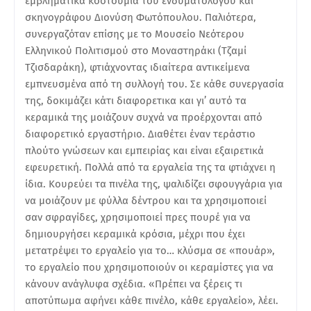
εμβληματικά κοστούμια του ενδυματολόγου και
σκηνογράφου Διονύση Φωτόπουλου. Παλιότερα,
συνεργαζόταν επίσης με το Μουσείο Νεότερου
Ελληνικού Πολιτισμού στο Μοναστηράκι (Τζαμί
Τζισδαράκη), φτιάχνοντας ιδιαίτερα αντικείμενα
εμπνευσμένα από τη συλλογή του. Σε κάθε συνεργασία
της, δοκιμάζει κάτι διαφορετικα και γι’ αυτό τα
κεραμικά της μοιάζουν συχνά να προέρχονται από
διαφορετικό εργαστήριο. Διαθέτει έναν τεράστιο
πλούτο γνώσεων και εμπειρίας και είναι εξαιρετικά
εφευρετική. Πολλά από τα εργαλεία της τα φτιάχνει η
ίδια. Κουρεύει τα πινέλα της, ψαλιδίζει σφουγγάρια για
να μοιάζουν με φύλλα δέντρου και τα χρησιμοποιεί
σαν σφραγίδες, χρησιμοποιεί πρες πουρέ για να
δημιουργήσει κεραμικά κρόσια, μέχρι που έχει
μετατρέψει το εργαλείο για το… κλύσμα σε «πουάρ»,
το εργαλείο που χρησιμοποιούν οι κεραμίστες για να
κάνουν ανάγλυφα σχέδια. «Πρέπει να ξέρεις τι
αποτύπωμα αφήνει κάθε πινέλο, κάθε εργαλείο», λέει.