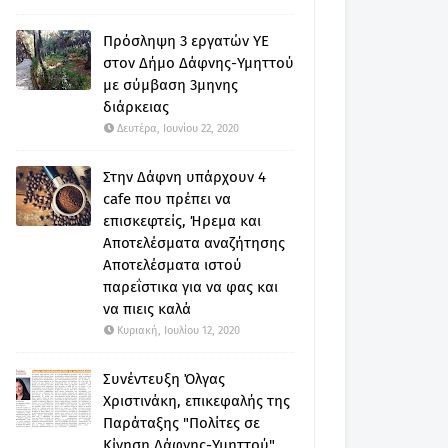
Πρόσληψη 3 εργατών ΥΕ
στον Δήμο Δάφνης-Υμηττού
με σύμβαση 3μηνης
διάρκειας
Δευτέρα, Ιουνίου 22, 2020
Στην Δάφνη υπάρχουν 4
cafe που πρέπει να
επισκεφτείς, Ήρεμα και
Αποτελέσματα αναζήτησης
Αποτελέσματα ιστού
παρεΐστικα για να φας και
να πιεις καλά
Κυριακή, Ιουλίου 12, 2020
Συνέντευξη Όλγας
Χριστινάκη, επικεφαλής της
Παράταξης "Πολίτες σε
Κίνηση Δάφνης-Υμηττού"