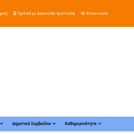
χική
Σχετικά με Δαφνούλα Υμηττούλη
Επικοινωνία
Δημοτικό Συμβούλιο
Καθημερινότητα