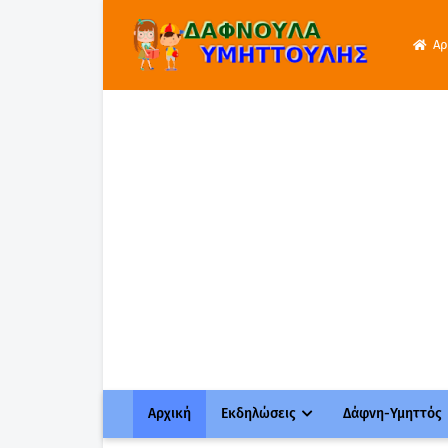
Αρ
Αρχική
Εκδηλώσεις
Δάφνη-Υμηττός