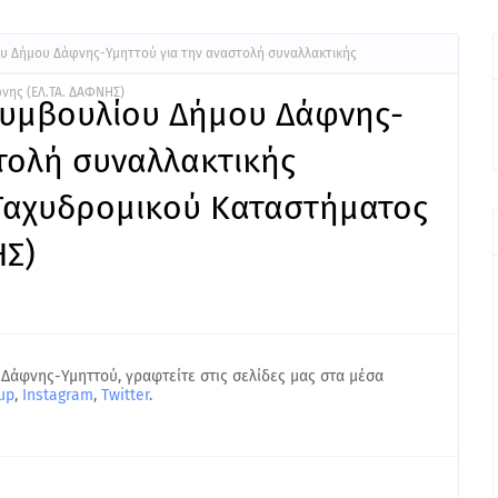
υ Δήμου Δάφνης-Υμηττού για την αναστολή συναλλακτικής
νης (ΕΛ.ΤΑ. ΔΑΦΝΗΣ)
Συμβουλίου Δήμου Δάφνης-
τολή συναλλακτικής
Ταχυδρομικού Καταστήματος
ΗΣ)
 Δάφνης-Υμηττού, γραφτείτε στις σελίδες μας στα μέσα
up
,
Instagram
,
Twitter
.