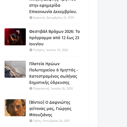
στην εφημερίδα
Επικοινωνία Δεκεμβρίου.
Κυριακή, Δεκεμβρίου 22, 2019
Φεστιβάλ Βράχων 2026: Το
πρόγραμμα από 12 έως 23
Ιουνίου
Τετάρτη, Ιουνίου 10, 2026
Πλατεία Ηρώων
Πολυτεχνείου 6 Υμηττός -
Κατεστραμένος σωλήνας
δημοτικής ύδρευσης
Παρασκευή, Ιουνίου 26, 2020
(Βίντεο) Ο Δαφνιώτης
γείτονας μας, Γιώργος
Μπουζιάνης
Τρίτη, Οκτωβρίου 26, 2021