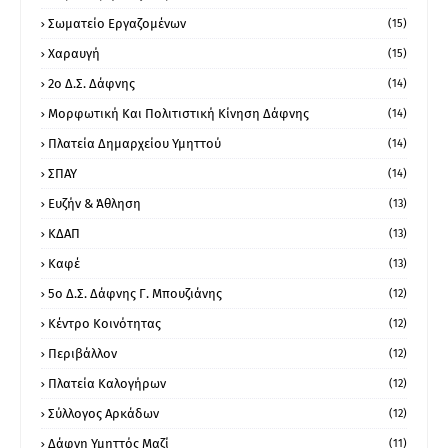
Σωματείο Εργαζομένων
(15)
Χαραυγή
(15)
2ο Δ.Σ. Δάφνης
(14)
Μορφωτική Και Πολιτιστική Κίνηση Δάφνης
(14)
Πλατεία Δημαρχείου Υμηττού
(14)
ΣΠΑΥ
(14)
Ευζήν & Άθληση
(13)
ΚΔΑΠ
(13)
Καφέ
(13)
5ο Δ.Σ. Δάφνης Γ. Μπουζιάνης
(12)
Κέντρο Κοινότητας
(12)
Περιβάλλον
(12)
Πλατεία Καλογήρων
(12)
Σύλλογος Αρκάδων
(12)
Δάφνη Υμηττός Μαζί
(11)