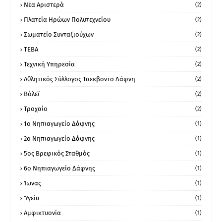
Νέα Αριστερά
(2)
Πλατεία Ηρώων Πολυτεχνείου
(2)
Σωματείο Συνταξιούχων
(2)
ΤΕΒΑ
(2)
Τεχνική Υπηρεσία
(2)
Αθλητικός Σύλλογος Ταεκβοντο Δάφνη
(2)
Βόλεϊ
(2)
Τροχαίο
(2)
1ο Νηπιαγωγείο Δάφνης
(1)
2ο Νηπιαγωγείο Δάφνης
(1)
5ος Βρεφικός Σταθμός
(1)
6ο Νηπιαγωγείο Δάφνης
(1)
Ίωνας
(1)
Ύγεία
(1)
Αμφικτυονία
(1)