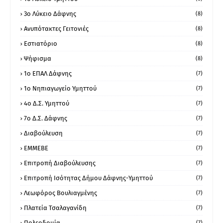
3ο Λύκειο Δάφνης
(8)
Ανυπότακτες Γειτονιές
(8)
Εστιατόριο
(8)
Ψήφισμα
(8)
1ο ΕΠΑΛ Δάφνης
(7)
1ο Νηπιαγωγείο Υμηττού
(7)
4ο Δ.Σ. Υμηττού
(7)
7ο Δ.Σ. Δάφνης
(7)
Διαβούλευση
(7)
ΕΜΜΕΒΕ
(7)
Επιτροπή Διαβούλευσης
(7)
Επιτροπή Ισότητας Δήμου Δάφνης-Υμηττού
(7)
Λεωφόρος Βουλιαγμένης
(7)
Πλατεία Τσαλαγανίδη
(7)
Πολεοδομία
(7)