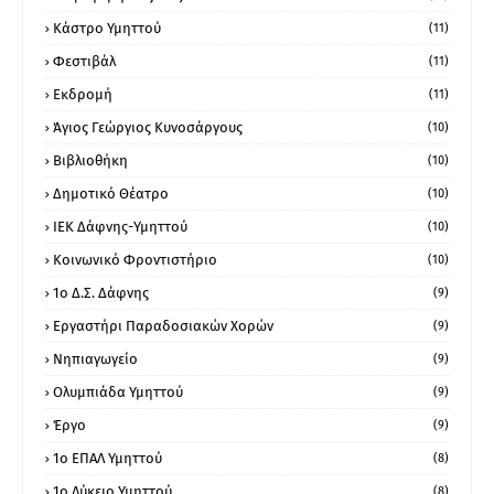
Κάστρο Υμηττού
(11)
Φεστιβάλ
(11)
Εκδρομή
(11)
Άγιος Γεώργιος Κυνοσάργους
(10)
Βιβλιοθήκη
(10)
Δημοτικό Θέατρο
(10)
ΙΕΚ Δάφνης-Υμηττού
(10)
Κοινωνικό Φροντιστήριο
(10)
1ο Δ.Σ. Δάφνης
(9)
Εργαστήρι Παραδοσιακών Χορών
(9)
Νηπιαγωγείο
(9)
Ολυμπιάδα Υμηττού
(9)
Έργο
(9)
1o ΕΠΑΛ Υμηττού
(8)
1ο Λύκειο Υμηττού
(8)