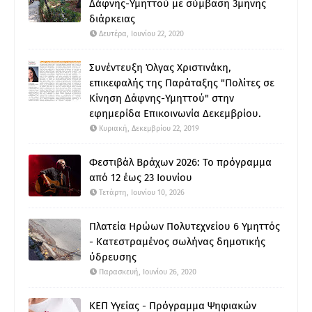
Δάφνης-Υμηττού με σύμβαση 3μηνης
διάρκειας
Δευτέρα, Ιουνίου 22, 2020
Συνέντευξη Όλγας Χριστινάκη,
επικεφαλής της Παράταξης "Πολίτες σε
Κίνηση Δάφνης-Υμηττού" στην
εφημερίδα Επικοινωνία Δεκεμβρίου.
Κυριακή, Δεκεμβρίου 22, 2019
Φεστιβάλ Βράχων 2026: Το πρόγραμμα
από 12 έως 23 Ιουνίου
Τετάρτη, Ιουνίου 10, 2026
Πλατεία Ηρώων Πολυτεχνείου 6 Υμηττός
- Κατεστραμένος σωλήνας δημοτικής
ύδρευσης
Παρασκευή, Ιουνίου 26, 2020
ΚΕΠ Υγείας - Πρόγραμμα Ψηφιακών