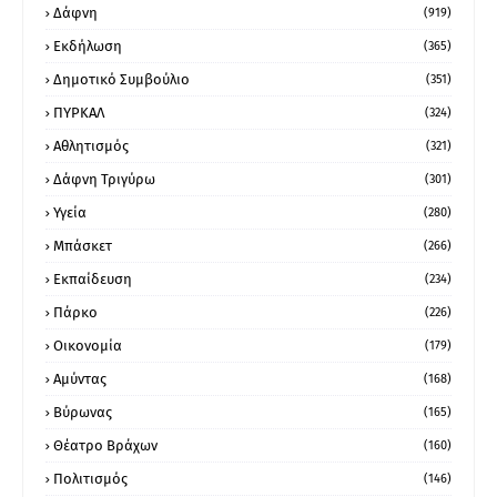
Δάφνη
(919)
Εκδήλωση
(365)
Δημοτικό Συμβούλιο
(351)
ΠΥΡΚΑΛ
(324)
Αθλητισμός
(321)
Δάφνη Τριγύρω
(301)
Υγεία
(280)
Μπάσκετ
(266)
Εκπαίδευση
(234)
Πάρκο
(226)
Οικονομία
(179)
Αμύντας
(168)
Βύρωνας
(165)
Θέατρο Βράχων
(160)
Πολιτισμός
(146)