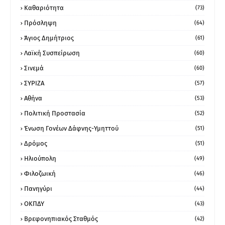
Καθαριότητα
(73)
Πρόσληψη
(64)
Άγιος Δημήτριος
(61)
Λαϊκή Συσπείρωση
(60)
Σινεμά
(60)
ΣΥΡΙΖΑ
(57)
Αθήνα
(53)
Πολιτική Προστασία
(52)
Ένωση Γονέων Δάφνης-Υμηττού
(51)
Δρόμος
(51)
Ηλιούπολη
(49)
Φιλοζωική
(46)
Πανηγύρι
(44)
ΟΚΠΔΥ
(43)
Βρεφονηπιακός Σταθμός
(42)