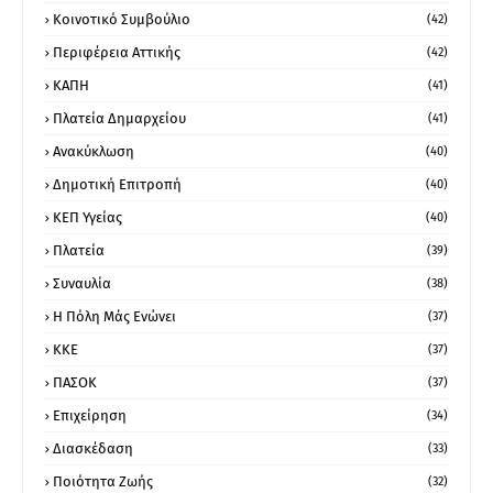
Κοινοτικό Συμβούλιο
(42)
Περιφέρεια Αττικής
(42)
ΚΑΠΗ
(41)
Πλατεία Δημαρχείου
(41)
Ανακύκλωση
(40)
Δημοτική Επιτροπή
(40)
ΚΕΠ Υγείας
(40)
Πλατεία
(39)
Συναυλία
(38)
Η Πόλη Μάς Ενώνει
(37)
ΚΚΕ
(37)
ΠΑΣΟΚ
(37)
Επιχείρηση
(34)
Διασκέδαση
(33)
Ποιότητα Ζωής
(32)