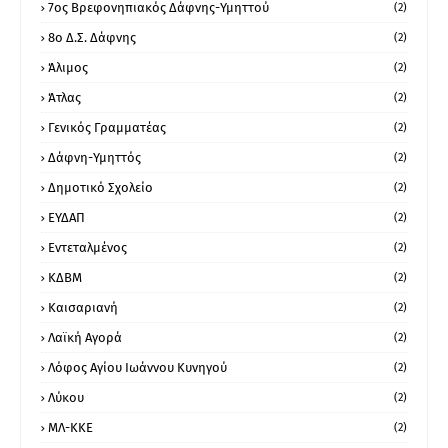
7ος Βρεφονηπιακός Δάφνης-Υμηττού
(2)
8ο Δ.Σ. Δάφνης
(2)
Άλιμος
(2)
Άτλας
(2)
Γενικός Γραμματέας
(2)
Δάφνη-Υμηττός
(2)
Δημοτικό Σχολείο
(2)
ΕΥΔΑΠ
(2)
Εντεταλμένος
(2)
ΚΔΒΜ
(2)
Καισαριανή
(2)
Λαϊκή Αγορά
(2)
Λόφος Αγίου Ιωάννου Κυνηγού
(2)
Λύκου
(2)
ΜΛ-ΚΚΕ
(2)