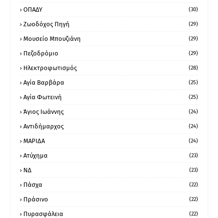
ΟΠΑΔΥ
(30)
Ζωοδόχος Πηγή
(29)
Μουσείο Μπουζιάνη
(29)
Πεζοδρόμιο
(29)
Ηλεκτροφωτισμός
(28)
Αγία Βαρβάρα
(25)
Αγία Φωτεινή
(25)
Άγιος Ιωάννης
(24)
Αντιδήμαρχος
(24)
ΜΑΡΙΔΑ
(24)
Ατύχημα
(23)
ΝΔ
(23)
Πάσχα
(22)
Πράσινο
(22)
Πυρασφάλεια
(22)