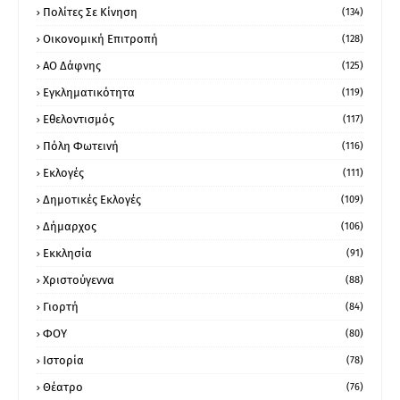
Πολίτες Σε Κίνηση
(134)
Οικονομική Επιτροπή
(128)
ΑΟ Δάφνης
(125)
Εγκληματικότητα
(119)
Εθελοντισμός
(117)
Πόλη Φωτεινή
(116)
Εκλογές
(111)
Δημοτικές Εκλογές
(109)
Δήμαρχος
(106)
Εκκλησία
(91)
Χριστούγεννα
(88)
Γιορτή
(84)
ΦΟΥ
(80)
Ιστορία
(78)
Θέατρο
(76)