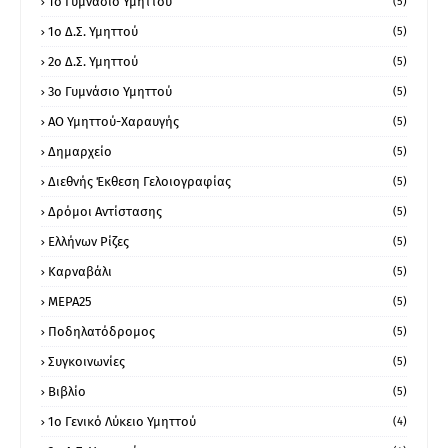
1ο Γυμνάσιο Υμηττού
(5)
1ο Δ.Σ. Υμηττού
(5)
2ο Δ.Σ. Υμηττού
(5)
3ο Γυμνάσιο Υμηττού
(5)
ΑΟ Υμηττού-Χαραυγής
(5)
Δημαρχείο
(5)
Διεθνής Έκθεση Γελοιογραφίας
(5)
Δρόμοι Αντίστασης
(5)
Ελλήνων Ρίζες
(5)
Καρναβάλι
(5)
ΜΕΡΑ25
(5)
Ποδηλατόδρομος
(5)
Συγκοινωνίες
(5)
Βιβλίο
(5)
1ο Γενικό Λύκειο Υμηττού
(4)