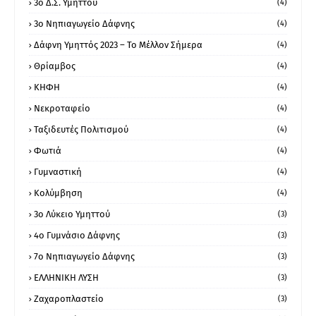
3ο Δ.Σ. Υμηττού
(4)
3ο Νηπιαγωγείο Δάφνης
(4)
Δάφνη Υμηττός 2023 – Το Μέλλον Σήμερα
(4)
Θρίαμβος
(4)
ΚΗΦΗ
(4)
Νεκροταφείο
(4)
Ταξιδευτές Πολιτισμού
(4)
Φωτιά
(4)
Γυμναστική
(4)
Κολύμβηση
(4)
3ο Λύκειο Υμηττού
(3)
4ο Γυμνάσιο Δάφνης
(3)
7ο Νηπιαγωγείο Δάφνης
(3)
ΕΛΛΗΝΙΚΗ ΛΥΣΗ
(3)
Ζαχαροπλαστείο
(3)