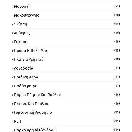
Μουσική
(21)
Μακρυγιάννης
(20)
Έκθεση
(19)
Απόκριες
(19)
Εστίαση
(19)
Πρώτα Η Πόλη Μας
(19)
Πλατεία Υμηττού
(18)
Λογοδοσία
(17)
Παιδική Χαρά
(17)
Ποδόσφαιρο
(17)
Πάρκο Πέτρου Και Παύλου
(16)
Πέτρου Και Παύλου
(16)
Γυμναστική Ακαδημία
(15)
ΚΕΠ
(15)
Πάρκο Άρη Αλεξάνδρου
(15)