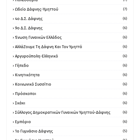
Ωδείο Δάφνης-Υμηττού
(7)
4ο Δ.Σ. Δάφνης
(6)
9ο Δ.Σ. Δάφνης
(6)
Ένωση Γυναικών Ελλάδος
(6)
ΑλλάΖουμε Τη Δάφνη Και Τον Υμηττό
(6)
Αργυρούπολη-Ελληνικό
(6)
Γήπεδο
(6)
Κινητικότητα
(6)
Κοινωνικό Συσσίτιο
(6)
Πρόσκοποι
(6)
Σκάκι
(6)
Σύλλογος Δημοκρατικών Γυναικών Υμηττού-Δάφνης
(6)
Εμπόριο
(6)
1ο Γυμνάσιο Δάφνης
(5)