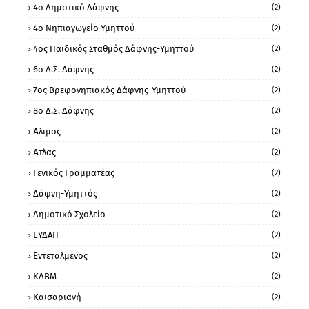
4ο Δημοτικό Δάφνης
(2)
4ο Νηπιαγωγείο Υμηττού
(2)
4ος Παιδικός Σταθμός Δάφνης-Υμηττού
(2)
6ο Δ.Σ. Δάφνης
(2)
7ος Βρεφονηπιακός Δάφνης-Υμηττού
(2)
8ο Δ.Σ. Δάφνης
(2)
Άλιμος
(2)
Άτλας
(2)
Γενικός Γραμματέας
(2)
Δάφνη-Υμηττός
(2)
Δημοτικό Σχολείο
(2)
ΕΥΔΑΠ
(2)
Εντεταλμένος
(2)
ΚΔΒΜ
(2)
Καισαριανή
(2)