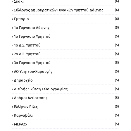
Σκάκι
(6)
Σύλλογος Δημοκρατικών Γυναικών Υμηττού-Δάφνης
(6)
Εμπόριο
(6)
1ο Γυμνάσιο Δάφνης
(5)
1ο Γυμνάσιο Υμηττού
(5)
1ο Δ.Σ. Υμηττού
(5)
2ο Δ.Σ. Υμηττού
(5)
3ο Γυμνάσιο Υμηττού
(5)
ΑΟ Υμηττού-Χαραυγής
(5)
Δημαρχείο
(5)
Διεθνής Έκθεση Γελοιογραφίας
(5)
Δρόμοι Αντίστασης
(5)
Ελλήνων Ρίζες
(5)
Καρναβάλι
(5)
ΜΕΡΑ25
(5)