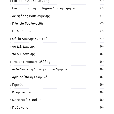
Επιτροπή Διαβούλευσης
(7)
Επιτροπή Ισότητας Δήμου Δάφνης-Υμηττού
(7)
Λεωφόρος Βουλιαγμένης
(7)
Πλατεία Τσαλαγανίδη
(7)
Πολεοδομία
(7)
Ωδείο Δάφνης-Υμηττού
(7)
4ο Δ.Σ. Δάφνης
(6)
9ο Δ.Σ. Δάφνης
(6)
Ένωση Γυναικών Ελλάδος
(6)
ΑλλάΖουμε Τη Δάφνη Και Τον Υμηττό
(6)
Αργυρούπολη-Ελληνικό
(6)
Γήπεδο
(6)
Κινητικότητα
(6)
Κοινωνικό Συσσίτιο
(6)
Πρόσκοποι
(6)