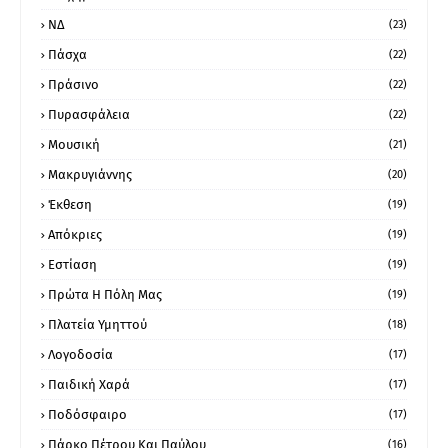
ΝΔ
(23)
Πάσχα
(22)
Πράσινο
(22)
Πυρασφάλεια
(22)
Μουσική
(21)
Μακρυγιάννης
(20)
Έκθεση
(19)
Απόκριες
(19)
Εστίαση
(19)
Πρώτα Η Πόλη Μας
(19)
Πλατεία Υμηττού
(18)
Λογοδοσία
(17)
Παιδική Χαρά
(17)
Ποδόσφαιρο
(17)
Πάρκο Πέτρου Και Παύλου
(16)