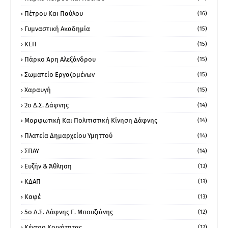
Πέτρου Και Παύλου
(16)
Γυμναστική Ακαδημία
(15)
ΚΕΠ
(15)
Πάρκο Άρη Αλεξάνδρου
(15)
Σωματείο Εργαζομένων
(15)
Χαραυγή
(15)
2ο Δ.Σ. Δάφνης
(14)
Μορφωτική Και Πολιτιστική Κίνηση Δάφνης
(14)
Πλατεία Δημαρχείου Υμηττού
(14)
ΣΠΑΥ
(14)
Ευζήν & Άθληση
(13)
ΚΔΑΠ
(13)
Καφέ
(13)
5ο Δ.Σ. Δάφνης Γ. Μπουζιάνης
(12)
Κέντρο Κοινότητας
(12)