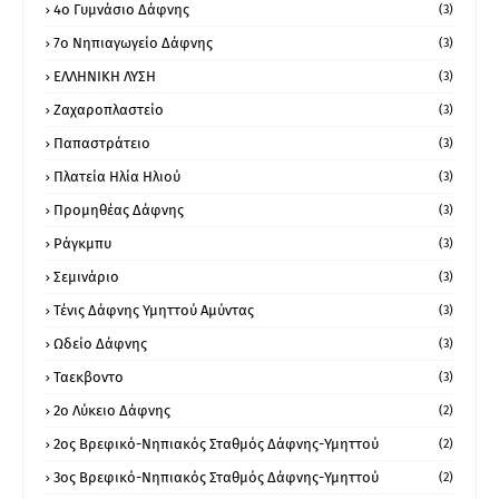
4ο Γυμνάσιο Δάφνης
(3)
7ο Νηπιαγωγείο Δάφνης
(3)
ΕΛΛΗΝΙΚΗ ΛΥΣΗ
(3)
Ζαχαροπλαστείο
(3)
Παπαστράτειο
(3)
Πλατεία Ηλία Ηλιού
(3)
Προμηθέας Δάφνης
(3)
Ράγκμπυ
(3)
Σεμινάριο
(3)
Τένις Δάφνης Υμηττού Αμύντας
(3)
Ωδείο Δάφνης
(3)
Ταεκβοντο
(3)
2ο Λύκειο Δάφνης
(2)
2ος Βρεφικό-Νηπιακός Σταθμός Δάφνης-Υμηττού
(2)
3ος Βρεφικό-Νηπιακός Σταθμός Δάφνης-Υμηττού
(2)