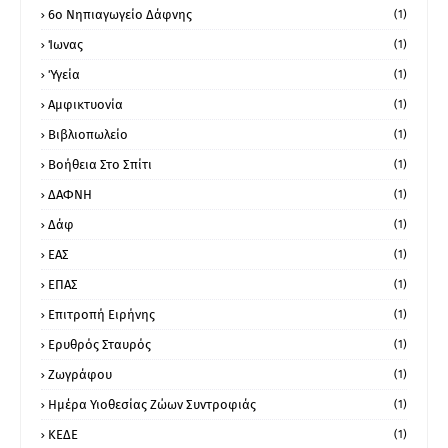
6ο Νηπιαγωγείο Δάφνης
(1)
Ίωνας
(1)
Ύγεία
(1)
Αμφικτυονία
(1)
Βιβλιοπωλείο
(1)
Βοήθεια Στο Σπίτι
(1)
ΔΑΦΝΗ
(1)
Δάφ
(1)
ΕΑΣ
(1)
ΕΠΑΣ
(1)
Επιτροπή Ειρήνης
(1)
Ερυθρός Σταυρός
(1)
Ζωγράφου
(1)
Ημέρα Υιοθεσίας Ζώων Συντροφιάς
(1)
ΚΕΔΕ
(1)