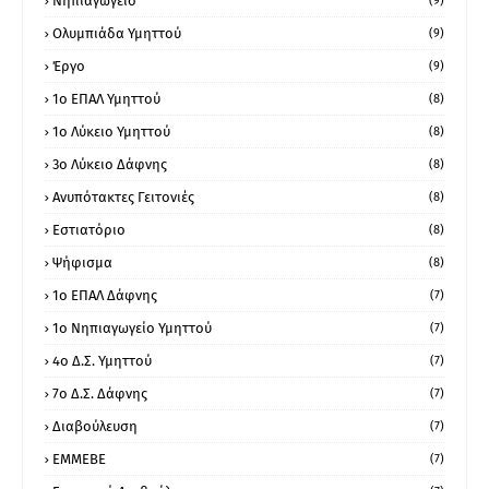
Νηπιαγωγείο
(9)
Ολυμπιάδα Υμηττού
(9)
Έργο
(9)
1o ΕΠΑΛ Υμηττού
(8)
1ο Λύκειο Υμηττού
(8)
3ο Λύκειο Δάφνης
(8)
Ανυπότακτες Γειτονιές
(8)
Εστιατόριο
(8)
Ψήφισμα
(8)
1ο ΕΠΑΛ Δάφνης
(7)
1ο Νηπιαγωγείο Υμηττού
(7)
4ο Δ.Σ. Υμηττού
(7)
7ο Δ.Σ. Δάφνης
(7)
Διαβούλευση
(7)
ΕΜΜΕΒΕ
(7)