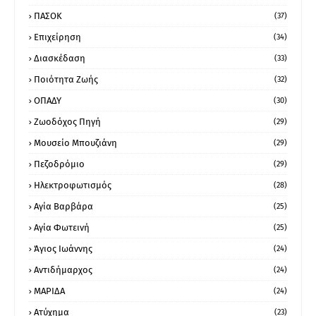
ΠΑΣΟΚ
(37)
Επιχείρηση
(34)
Διασκέδαση
(33)
Ποιότητα Ζωής
(32)
ΟΠΑΔΥ
(30)
Ζωοδόχος Πηγή
(29)
Μουσείο Μπουζιάνη
(29)
Πεζοδρόμιο
(29)
Ηλεκτροφωτισμός
(28)
Αγία Βαρβάρα
(25)
Αγία Φωτεινή
(25)
Άγιος Ιωάννης
(24)
Αντιδήμαρχος
(24)
ΜΑΡΙΔΑ
(24)
Ατύχημα
(23)