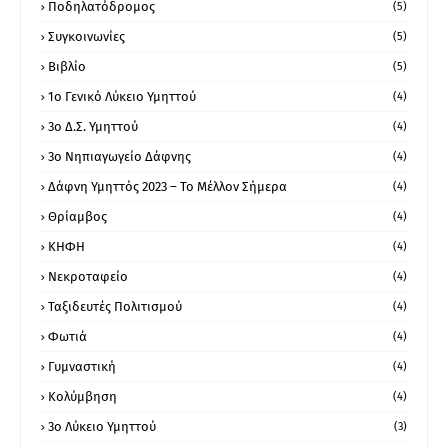
Ποδηλατόδρομος
(5)
Συγκοινωνίες
(5)
Βιβλίο
(5)
1ο Γενικό Λύκειο Υμηττού
(4)
3ο Δ.Σ. Υμηττού
(4)
3ο Νηπιαγωγείο Δάφνης
(4)
Δάφνη Υμηττός 2023 – Το Μέλλον Σήμερα
(4)
Θρίαμβος
(4)
ΚΗΦΗ
(4)
Νεκροταφείο
(4)
Ταξιδευτές Πολιτισμού
(4)
Φωτιά
(4)
Γυμναστική
(4)
Κολύμβηση
(4)
3ο Λύκειο Υμηττού
(3)