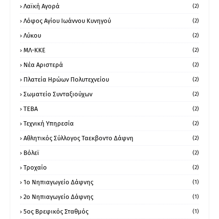
Λαϊκή Αγορά
(2)
Λόφος Αγίου Ιωάννου Κυνηγού
(2)
Λύκου
(2)
ΜΛ-ΚΚΕ
(2)
Νέα Αριστερά
(2)
Πλατεία Ηρώων Πολυτεχνείου
(2)
Σωματείο Συνταξιούχων
(2)
ΤΕΒΑ
(2)
Τεχνική Υπηρεσία
(2)
Αθλητικός Σύλλογος Ταεκβοντο Δάφνη
(2)
Βόλεϊ
(2)
Τροχαίο
(2)
1ο Νηπιαγωγείο Δάφνης
(1)
2ο Νηπιαγωγείο Δάφνης
(1)
5ος Βρεφικός Σταθμός
(1)