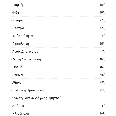
Γιορτή
(84)
ΦΟΥ
(80)
Ιστορία
(78)
Θέατρο
(76)
Καθαριότητα
(73)
Πρόσληψη
(64)
Άγιος Δημήτριος
(61)
Λαϊκή Συσπείρωση
(60)
Σινεμά
(60)
ΣΥΡΙΖΑ
(57)
Αθήνα
(53)
Πολιτική Προστασία
(52)
Ένωση Γονέων Δάφνης-Υμηττού
(51)
Δρόμος
(51)
Ηλιούπολη
(49)