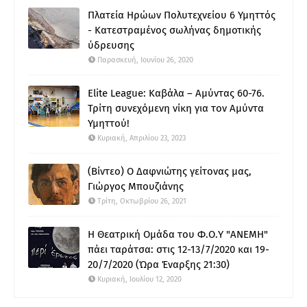
Πλατεία Ηρώων Πολυτεχνείου 6 Υμηττός
- Κατεστραμένος σωλήνας δημοτικής
ύδρευσης
Παρασκευή, Ιουνίου 26, 2020
Elite League: Καβάλα – Αμύντας 60-76.
Τρίτη συνεχόμενη νίκη για τον Αμύντα
Υμηττού!
Κυριακή, Απριλίου 23, 2023
(Βίντεο) Ο Δαφνιώτης γείτονας μας,
Γιώργος Μπουζιάνης
Τρίτη, Οκτωβρίου 26, 2021
Η Θεατρική Ομάδα του Φ.Ο.Υ "ΑΝΕΜΗ"
πάει ταράτσα: στις 12-13/7/2020 και 19-
20/7/2020 (Ώρα Έναρξης 21:30)
Κυριακή, Ιουλίου 12, 2020