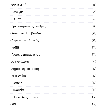
Φιλοζωική
(46)
Πανηγύρι
(44)
ΟΚΠΔΥ
(43)
Βρεφονηπιακός Σταθμός
(42)
Κοινοτικό Συμβούλιο
(42)
Περιφέρεια Αττικής
(42)
ΚΑΠΗ
(41)
Πλατεία Δημαρχείου
(41)
Ανακύκλωση
(40)
Δημοτική Επιτροπή
(40)
ΚΕΠ Υγείας
(40)
Πλατεία
(39)
Συναυλία
(38)
Η Πόλη Μάς Ενώνει
(37)
ΚΚΕ
(37)