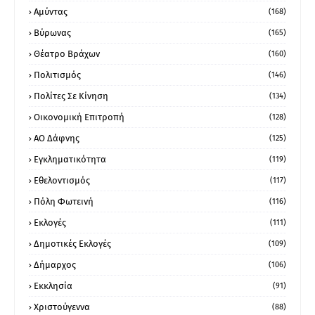
Αμύντας
(168)
Βύρωνας
(165)
Θέατρο Βράχων
(160)
Πολιτισμός
(146)
Πολίτες Σε Κίνηση
(134)
Οικονομική Επιτροπή
(128)
ΑΟ Δάφνης
(125)
Εγκληματικότητα
(119)
Εθελοντισμός
(117)
Πόλη Φωτεινή
(116)
Εκλογές
(111)
Δημοτικές Εκλογές
(109)
Δήμαρχος
(106)
Εκκλησία
(91)
Χριστούγεννα
(88)