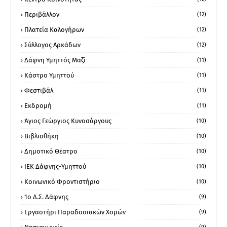
Περιβάλλον
(12)
Πλατεία Καλογήρων
(12)
Σύλλογος Αρκάδων
(12)
Δάφνη Υμηττός Μαζί
(11)
Κάστρο Υμηττού
(11)
Φεστιβάλ
(11)
Εκδρομή
(11)
Άγιος Γεώργιος Κυνοσάργους
(10)
Βιβλιοθήκη
(10)
Δημοτικό Θέατρο
(10)
ΙΕΚ Δάφνης-Υμηττού
(10)
Κοινωνικό Φροντιστήριο
(10)
1ο Δ.Σ. Δάφνης
(9)
Εργαστήρι Παραδοσιακών Χορών
(9)