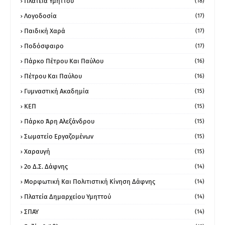
Πλατεία Υμηττού
(18)
Λογοδοσία
(17)
Παιδική Χαρά
(17)
Ποδόσφαιρο
(17)
Πάρκο Πέτρου Και Παύλου
(16)
Πέτρου Και Παύλου
(16)
Γυμναστική Ακαδημία
(15)
ΚΕΠ
(15)
Πάρκο Άρη Αλεξάνδρου
(15)
Σωματείο Εργαζομένων
(15)
Χαραυγή
(15)
2ο Δ.Σ. Δάφνης
(14)
Μορφωτική Και Πολιτιστική Κίνηση Δάφνης
(14)
Πλατεία Δημαρχείου Υμηττού
(14)
ΣΠΑΥ
(14)