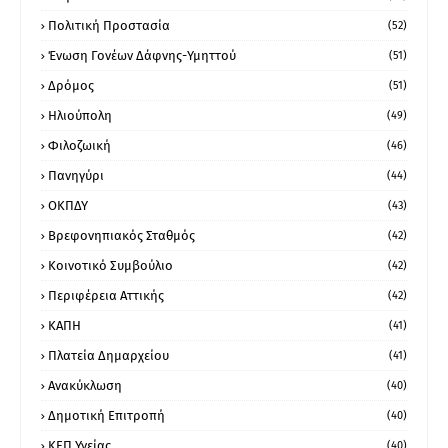
Πολιτική Προστασία
(52)
Ένωση Γονέων Δάφνης-Υμηττού
(51)
Δρόμος
(51)
Ηλιούπολη
(49)
Φιλοζωική
(46)
Πανηγύρι
(44)
ΟΚΠΔΥ
(43)
Βρεφονηπιακός Σταθμός
(42)
Κοινοτικό Συμβούλιο
(42)
Περιφέρεια Αττικής
(42)
ΚΑΠΗ
(41)
Πλατεία Δημαρχείου
(41)
Ανακύκλωση
(40)
Δημοτική Επιτροπή
(40)
ΚΕΠ Υγείας
(40)