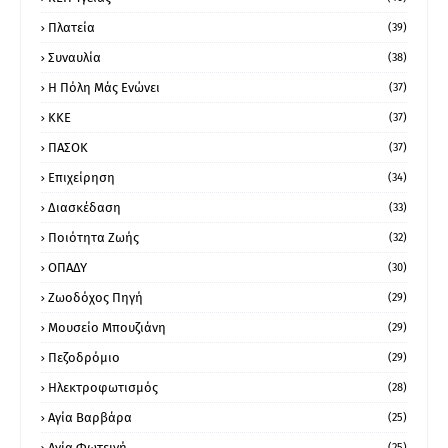
Πλατεία
(39)
Συναυλία
(38)
Η Πόλη Μάς Ενώνει
(37)
ΚΚΕ
(37)
ΠΑΣΟΚ
(37)
Επιχείρηση
(34)
Διασκέδαση
(33)
Ποιότητα Ζωής
(32)
ΟΠΑΔΥ
(30)
Ζωοδόχος Πηγή
(29)
Μουσείο Μπουζιάνη
(29)
Πεζοδρόμιο
(29)
Ηλεκτροφωτισμός
(28)
Αγία Βαρβάρα
(25)
Αγία Φωτεινή
(25)