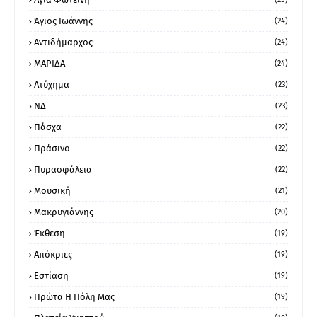
Άγιος Ιωάννης
(24)
Αντιδήμαρχος
(24)
ΜΑΡΙΔΑ
(24)
Ατύχημα
(23)
ΝΔ
(23)
Πάσχα
(22)
Πράσινο
(22)
Πυρασφάλεια
(22)
Μουσική
(21)
Μακρυγιάννης
(20)
Έκθεση
(19)
Απόκριες
(19)
Εστίαση
(19)
Πρώτα Η Πόλη Μας
(19)