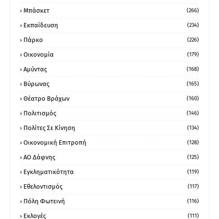
Μπάσκετ
(266)
Εκπαίδευση
(234)
Πάρκο
(226)
Οικονομία
(179)
Αμύντας
(168)
Βύρωνας
(165)
Θέατρο Βράχων
(160)
Πολιτισμός
(146)
Πολίτες Σε Κίνηση
(134)
Οικονομική Επιτροπή
(128)
ΑΟ Δάφνης
(125)
Εγκληματικότητα
(119)
Εθελοντισμός
(117)
Πόλη Φωτεινή
(116)
Εκλογές
(111)