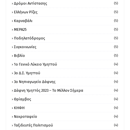
Δρόμοι Αντίστασης
(5)
Ελλήνων Ρίζες
(5)
Καρναβάλι
(5)
ΜΕΡΑ25
(5)
Ποδηλατόδρομος
(5)
Συγκοινωνίες
(5)
Βιβλίο
(5)
1ο Γενικό Λύκειο Υμηττού
(4)
3ο Δ.Σ. Υμηττού
(4)
3ο Νηπιαγωγείο Δάφνης
(4)
Δάφνη Υμηττός 2023 – Το Μέλλον Σήμερα
(4)
Θρίαμβος
(4)
ΚΗΦΗ
(4)
Νεκροταφείο
(4)
Ταξιδευτές Πολιτισμού
(4)