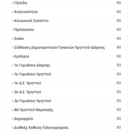
Γήπεδο
(6)
Κινητικότητα
(6)
Κοινωνικό Συσσίτιο
(6)
Πρόσκοποι
(6)
Σκάκι
(6)
Σύλλογος Δημοκρατικών Γυναικών Υμηττού-Δάφνης
(6)
Εμπόριο
(6)
1ο Γυμνάσιο Δάφνης
(5)
1ο Γυμνάσιο Υμηττού
(5)
1ο Δ.Σ. Υμηττού
(5)
2ο Δ.Σ. Υμηττού
(5)
3ο Γυμνάσιο Υμηττού
(5)
ΑΟ Υμηττού-Χαραυγής
(5)
Δημαρχείο
(5)
Διεθνής Έκθεση Γελοιογραφίας
(5)