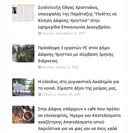
Συνέντευξη Όλγας Χριστινάκη,
επικεφαλής της Παράταξης "Πολίτες σε
Κίνηση Δάφνης-Υμηττού" στην
εφημερίδα Επικοινωνία Δεκεμβρίου.
Κυριακή, Δεκεμβρίου 22, 2019
Πρόσληψη 3 εργατών ΥΕ στον Δήμο
Δάφνης-Υμηττού με σύμβαση 3μηνης
διάρκειας
Δευτέρα, Ιουνίου 22, 2020
Η είσοδος στη γυμναστική Ακαδημία για
το κοινό. Είμαστε άξιοι της μοίρας μας.
Σάββατο, Ιουνίου 06, 2020
Στην Δάφνη υπάρχουν 4 cafe που πρέπει
να επισκεφτείς, Ήρεμα και Αποτελέσματα
αναζήτησης Αποτελέσματα ιστού
παρεΐστικα για να φας και να πιεις καλά