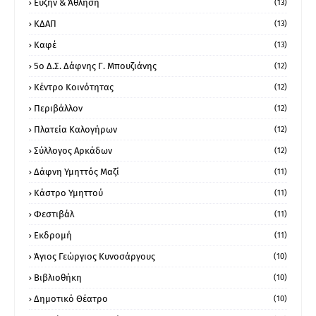
Ευζήν & Άθληση
(13)
ΚΔΑΠ
(13)
Καφέ
(13)
5ο Δ.Σ. Δάφνης Γ. Μπουζιάνης
(12)
Κέντρο Κοινότητας
(12)
Περιβάλλον
(12)
Πλατεία Καλογήρων
(12)
Σύλλογος Αρκάδων
(12)
Δάφνη Υμηττός Μαζί
(11)
Κάστρο Υμηττού
(11)
Φεστιβάλ
(11)
Εκδρομή
(11)
Άγιος Γεώργιος Κυνοσάργους
(10)
Βιβλιοθήκη
(10)
Δημοτικό Θέατρο
(10)