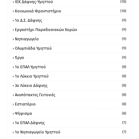
ΙΕΚ Δάφνης-Υμηττού
(10)
Κοινωνικό Φροντιστήριο
(10)
1ο Δ.Σ. Δάφνης
(9)
Εργαστήρι Παραδοσιακών Χορών
(9)
Νηπιαγωγείο
(9)
Ολυμπιάδα Υμηττού
(9)
Έργο
(9)
1o ΕΠΑΛ Υμηττού
(8)
1ο Λύκειο Υμηττού
(8)
3ο Λύκειο Δάφνης
(8)
Ανυπότακτες Γειτονιές
(8)
Εστιατόριο
(8)
Ψήφισμα
(8)
1ο ΕΠΑΛ Δάφνης
(7)
1ο Νηπιαγωγείο Υμηττού
(7)