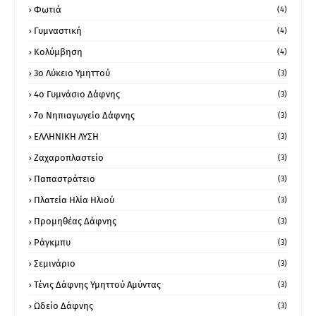
Φωτιά
(4)
Γυμναστική
(4)
Κολύμβηση
(4)
3ο Λύκειο Υμηττού
(3)
4ο Γυμνάσιο Δάφνης
(3)
7ο Νηπιαγωγείο Δάφνης
(3)
ΕΛΛΗΝΙΚΗ ΛΥΣΗ
(3)
Ζαχαροπλαστείο
(3)
Παπαστράτειο
(3)
Πλατεία Ηλία Ηλιού
(3)
Προμηθέας Δάφνης
(3)
Ράγκμπυ
(3)
Σεμινάριο
(3)
Τένις Δάφνης Υμηττού Αμύντας
(3)
Ωδείο Δάφνης
(3)