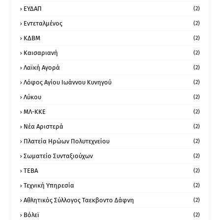
ΕΥΔΑΠ
(2)
Εντεταλμένος
(2)
ΚΔΒΜ
(2)
Καισαριανή
(2)
Λαϊκή Αγορά
(2)
Λόφος Αγίου Ιωάννου Κυνηγού
(2)
Λύκου
(2)
ΜΛ-ΚΚΕ
(2)
Νέα Αριστερά
(2)
Πλατεία Ηρώων Πολυτεχνείου
(2)
Σωματείο Συνταξιούχων
(2)
ΤΕΒΑ
(2)
Τεχνική Υπηρεσία
(2)
Αθλητικός Σύλλογος Ταεκβοντο Δάφνη
(2)
Βόλεϊ
(2)