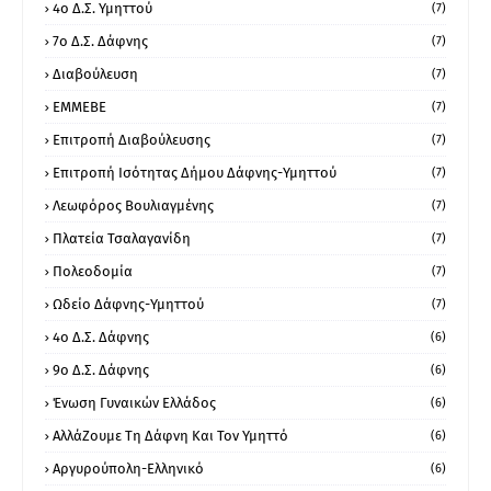
4ο Δ.Σ. Υμηττού
(7)
7ο Δ.Σ. Δάφνης
(7)
Διαβούλευση
(7)
ΕΜΜΕΒΕ
(7)
Επιτροπή Διαβούλευσης
(7)
Επιτροπή Ισότητας Δήμου Δάφνης-Υμηττού
(7)
Λεωφόρος Βουλιαγμένης
(7)
Πλατεία Τσαλαγανίδη
(7)
Πολεοδομία
(7)
Ωδείο Δάφνης-Υμηττού
(7)
4ο Δ.Σ. Δάφνης
(6)
9ο Δ.Σ. Δάφνης
(6)
Ένωση Γυναικών Ελλάδος
(6)
ΑλλάΖουμε Τη Δάφνη Και Τον Υμηττό
(6)
Αργυρούπολη-Ελληνικό
(6)