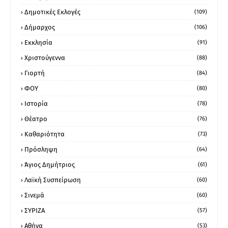
Δημοτικές Εκλογές
(109)
Δήμαρχος
(106)
Εκκλησία
(91)
Χριστούγεννα
(88)
Γιορτή
(84)
ΦΟΥ
(80)
Ιστορία
(78)
Θέατρο
(76)
Καθαριότητα
(73)
Πρόσληψη
(64)
Άγιος Δημήτριος
(61)
Λαϊκή Συσπείρωση
(60)
Σινεμά
(60)
ΣΥΡΙΖΑ
(57)
Αθήνα
(53)