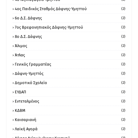
4ος Παιδικός Σταθμός Δάφνης-Υμηττού
(2)
6ο Δ.Σ. Δάφνης
(2)
7ος Βρεφονηπιακός Δάφνης-Υμηττού
(2)
8ο Δ.Σ. Δάφνης
(2)
Άλιμος
(2)
Άτλας
(2)
Γενικός Γραμματέας
(2)
Δάφνη-Υμηττός
(2)
Δημοτικό Σχολείο
(2)
ΕΥΔΑΠ
(2)
Εντεταλμένος
(2)
ΚΔΒΜ
(2)
Καισαριανή
(2)
Λαϊκή Αγορά
(2)