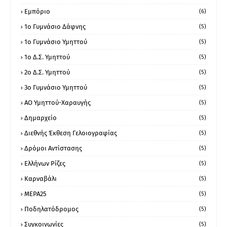
Εμπόριο
(6)
1ο Γυμνάσιο Δάφνης
(5)
1ο Γυμνάσιο Υμηττού
(5)
1ο Δ.Σ. Υμηττού
(5)
2ο Δ.Σ. Υμηττού
(5)
3ο Γυμνάσιο Υμηττού
(5)
ΑΟ Υμηττού-Χαραυγής
(5)
Δημαρχείο
(5)
Διεθνής Έκθεση Γελοιογραφίας
(5)
Δρόμοι Αντίστασης
(5)
Ελλήνων Ρίζες
(5)
Καρναβάλι
(5)
ΜΕΡΑ25
(5)
Ποδηλατόδρομος
(5)
Συγκοινωνίες
(5)