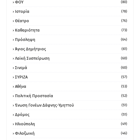
ΦΟΥ
(80)
Ιστορία
(78)
Θέατρο
(76)
Καθαριότητα
(73)
Πρόσληψη
(64)
Άγιος Δημήτριος
(61)
Λαϊκή Συσπείρωση
(60)
Σινεμά
(60)
ΣΥΡΙΖΑ
(57)
Αθήνα
(53)
Πολιτική Προστασία
(52)
Ένωση Γονέων Δάφνης-Υμηττού
(51)
Δρόμος
(51)
Ηλιούπολη
(49)
Φιλοζωική
(46)