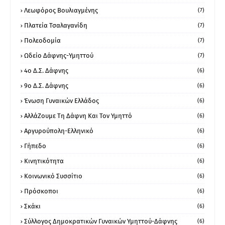
Λεωφόρος Βουλιαγμένης
(7)
Πλατεία Τσαλαγανίδη
(7)
Πολεοδομία
(7)
Ωδείο Δάφνης-Υμηττού
(7)
4ο Δ.Σ. Δάφνης
(6)
9ο Δ.Σ. Δάφνης
(6)
Ένωση Γυναικών Ελλάδος
(6)
ΑλλάΖουμε Τη Δάφνη Και Τον Υμηττό
(6)
Αργυρούπολη-Ελληνικό
(6)
Γήπεδο
(6)
Κινητικότητα
(6)
Κοινωνικό Συσσίτιο
(6)
Πρόσκοποι
(6)
Σκάκι
(6)
Σύλλογος Δημοκρατικών Γυναικών Υμηττού-Δάφνης
(6)