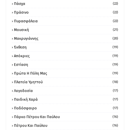
Πάσχα
(22)
Πράσινο
(22)
Πυρασφάλεια
(22)
Μουσική
(21)
Μακρυγιάννης
(20)
Έκθεση
(19)
Απόκριες
(19)
Εστίαση
(19)
Πρώτα Η Πόλη Μας
(19)
Πλατεία Υμηττού
(18)
Λογοδοσία
(17)
Παιδική Χαρά
(17)
Ποδόσφαιρο
(17)
Πάρκο Πέτρου Και Παύλου
(16)
Πέτρου Και Παύλου
(16)