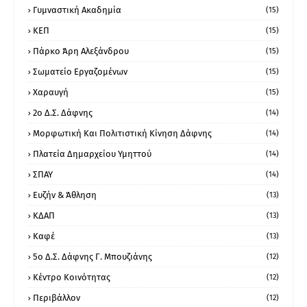
Γυμναστική Ακαδημία
(15)
ΚΕΠ
(15)
Πάρκο Άρη Αλεξάνδρου
(15)
Σωματείο Εργαζομένων
(15)
Χαραυγή
(15)
2ο Δ.Σ. Δάφνης
(14)
Μορφωτική Και Πολιτιστική Κίνηση Δάφνης
(14)
Πλατεία Δημαρχείου Υμηττού
(14)
ΣΠΑΥ
(14)
Ευζήν & Άθληση
(13)
ΚΔΑΠ
(13)
Καφέ
(13)
5ο Δ.Σ. Δάφνης Γ. Μπουζιάνης
(12)
Κέντρο Κοινότητας
(12)
Περιβάλλον
(12)