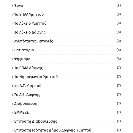
Έργο
(9)
1o ΕΠΑΛ Υμηττού
(8)
1ο Λύκειο Υμηττού
(8)
3ο Λύκειο Δάφνης
(8)
Ανυπότακτες Γειτονιές
(8)
Εστιατόριο
(8)
Ψήφισμα
(8)
1ο ΕΠΑΛ Δάφνης
(7)
1ο Νηπιαγωγείο Υμηττού
(7)
4ο Δ.Σ. Υμηττού
(7)
7ο Δ.Σ. Δάφνης
(7)
Διαβούλευση
(7)
ΕΜΜΕΒΕ
(7)
Επιτροπή Διαβούλευσης
(7)
Επιτροπή Ισότητας Δήμου Δάφνης-Υμηττού
(7)