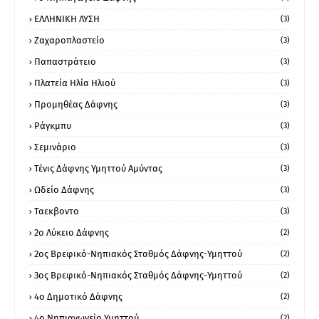
ΕΛΛΗΝΙΚΗ ΛΥΣΗ
(3)
Ζαχαροπλαστείο
(3)
Παπαστράτειο
(3)
Πλατεία Ηλία Ηλιού
(3)
Προμηθέας Δάφνης
(3)
Ράγκμπυ
(3)
Σεμινάριο
(3)
Τένις Δάφνης Υμηττού Αμύντας
(3)
Ωδείο Δάφνης
(3)
Ταεκβοντο
(3)
2ο Λύκειο Δάφνης
(2)
2ος Βρεφικό-Νηπιακός Σταθμός Δάφνης-Υμηττού
(2)
3ος Βρεφικό-Νηπιακός Σταθμός Δάφνης-Υμηττού
(2)
4ο Δημοτικό Δάφνης
(2)
4ο Νηπιαγωγείο Υμηττού
(2)