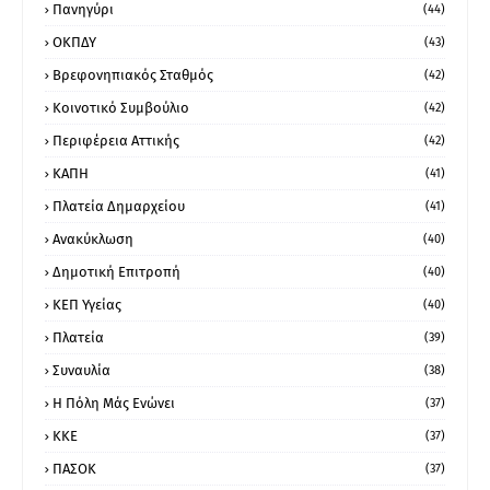
Πανηγύρι
(44)
ΟΚΠΔΥ
(43)
Βρεφονηπιακός Σταθμός
(42)
Κοινοτικό Συμβούλιο
(42)
Περιφέρεια Αττικής
(42)
ΚΑΠΗ
(41)
Πλατεία Δημαρχείου
(41)
Ανακύκλωση
(40)
Δημοτική Επιτροπή
(40)
ΚΕΠ Υγείας
(40)
Πλατεία
(39)
Συναυλία
(38)
Η Πόλη Μάς Ενώνει
(37)
ΚΚΕ
(37)
ΠΑΣΟΚ
(37)