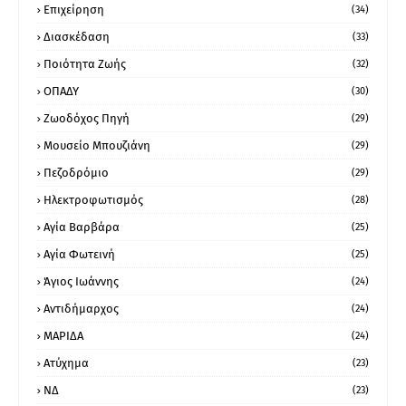
Επιχείρηση
(34)
Διασκέδαση
(33)
Ποιότητα Ζωής
(32)
ΟΠΑΔΥ
(30)
Ζωοδόχος Πηγή
(29)
Μουσείο Μπουζιάνη
(29)
Πεζοδρόμιο
(29)
Ηλεκτροφωτισμός
(28)
Αγία Βαρβάρα
(25)
Αγία Φωτεινή
(25)
Άγιος Ιωάννης
(24)
Αντιδήμαρχος
(24)
ΜΑΡΙΔΑ
(24)
Ατύχημα
(23)
ΝΔ
(23)