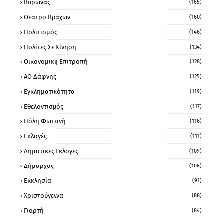
Βύρωνας
(165)
Θέατρο Βράχων
(160)
Πολιτισμός
(146)
Πολίτες Σε Κίνηση
(134)
Οικονομική Επιτροπή
(128)
ΑΟ Δάφνης
(125)
Εγκληματικότητα
(119)
Εθελοντισμός
(117)
Πόλη Φωτεινή
(116)
Εκλογές
(111)
Δημοτικές Εκλογές
(109)
Δήμαρχος
(106)
Εκκλησία
(91)
Χριστούγεννα
(88)
Γιορτή
(84)