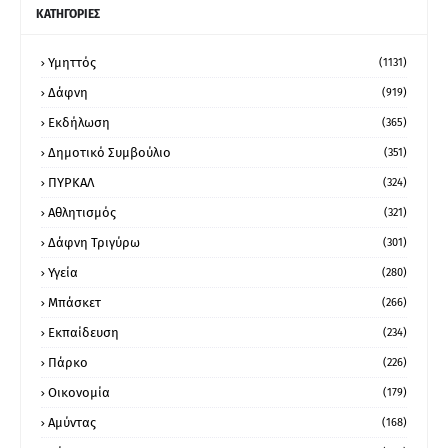
ΚΑΤΗΓΟΡΙΕΣ
Υμηττός
(1131)
Δάφνη
(919)
Εκδήλωση
(365)
Δημοτικό Συμβούλιο
(351)
ΠΥΡΚΑΛ
(324)
Αθλητισμός
(321)
Δάφνη Τριγύρω
(301)
Υγεία
(280)
Μπάσκετ
(266)
Εκπαίδευση
(234)
Πάρκο
(226)
Οικονομία
(179)
Αμύντας
(168)