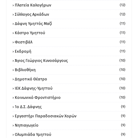
Πλατεία Καλογήρων
(12)
Σύλλογος Αρκάδων
(12)
Δάφνη Υμηττός Μαζί
(11)
Κάστρο Υμηττού
(11)
Φεστιβάλ
(11)
Εκδρομή
(11)
Άγιος Γεώργιος Κυνοσάργους
(10)
Βιβλιοθήκη
(10)
Δημοτικό Θέατρο
(10)
ΙΕΚ Δάφνης-Υμηττού
(10)
Κοινωνικό Φροντιστήριο
(10)
1ο Δ.Σ. Δάφνης
(9)
Εργαστήρι Παραδοσιακών Χορών
(9)
Νηπιαγωγείο
(9)
Ολυμπιάδα Υμηττού
(9)