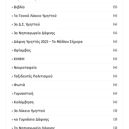
Βιβλίο
(5)
1ο Γενικό Λύκειο Υμηττού
(4)
3ο Δ.Σ. Υμηττού
(4)
3ο Νηπιαγωγείο Δάφνης
(4)
Δάφνη Υμηττός 2023 – Το Μέλλον Σήμερα
(4)
Θρίαμβος
(4)
ΚΗΦΗ
(4)
Νεκροταφείο
(4)
Ταξιδευτές Πολιτισμού
(4)
Φωτιά
(4)
Γυμναστική
(4)
Κολύμβηση
(4)
3ο Λύκειο Υμηττού
(3)
4ο Γυμνάσιο Δάφνης
(3)
7ο Νηπιαγωγείο Δάφνης
(3)