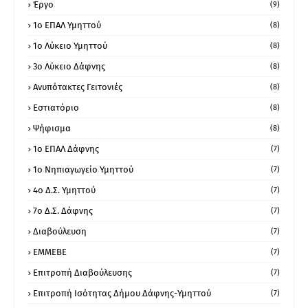
Έργο
(9)
1o ΕΠΑΛ Υμηττού
(8)
1ο Λύκειο Υμηττού
(8)
3ο Λύκειο Δάφνης
(8)
Ανυπότακτες Γειτονιές
(8)
Εστιατόριο
(8)
Ψήφισμα
(8)
1ο ΕΠΑΛ Δάφνης
(7)
1ο Νηπιαγωγείο Υμηττού
(7)
4ο Δ.Σ. Υμηττού
(7)
7ο Δ.Σ. Δάφνης
(7)
Διαβούλευση
(7)
ΕΜΜΕΒΕ
(7)
Επιτροπή Διαβούλευσης
(7)
Επιτροπή Ισότητας Δήμου Δάφνης-Υμηττού
(7)