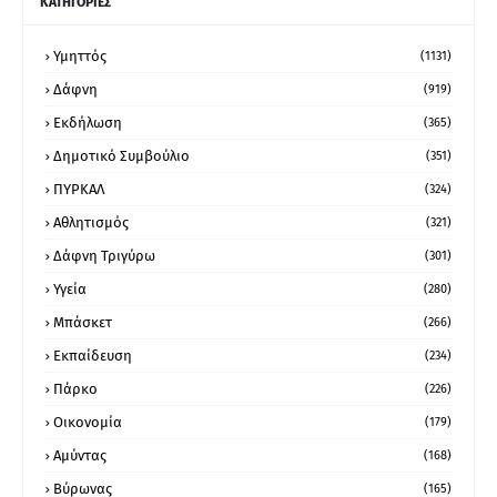
ΚΑΤΗΓΟΡΙΕΣ
Υμηττός
(1131)
Δάφνη
(919)
Εκδήλωση
(365)
Δημοτικό Συμβούλιο
(351)
ΠΥΡΚΑΛ
(324)
Αθλητισμός
(321)
Δάφνη Τριγύρω
(301)
Υγεία
(280)
Μπάσκετ
(266)
Εκπαίδευση
(234)
Πάρκο
(226)
Οικονομία
(179)
Αμύντας
(168)
Βύρωνας
(165)