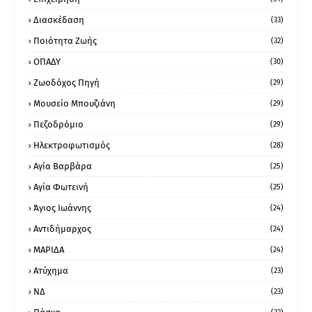
Διασκέδαση
(33)
Ποιότητα Ζωής
(32)
ΟΠΑΔΥ
(30)
Ζωοδόχος Πηγή
(29)
Μουσείο Μπουζιάνη
(29)
Πεζοδρόμιο
(29)
Ηλεκτροφωτισμός
(28)
Αγία Βαρβάρα
(25)
Αγία Φωτεινή
(25)
Άγιος Ιωάννης
(24)
Αντιδήμαρχος
(24)
ΜΑΡΙΔΑ
(24)
Ατύχημα
(23)
ΝΔ
(23)