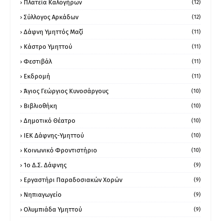
Πλατεία Καλογήρων
(12)
Σύλλογος Αρκάδων
(12)
Δάφνη Υμηττός Μαζί
(11)
Κάστρο Υμηττού
(11)
Φεστιβάλ
(11)
Εκδρομή
(11)
Άγιος Γεώργιος Κυνοσάργους
(10)
Βιβλιοθήκη
(10)
Δημοτικό Θέατρο
(10)
ΙΕΚ Δάφνης-Υμηττού
(10)
Κοινωνικό Φροντιστήριο
(10)
1ο Δ.Σ. Δάφνης
(9)
Εργαστήρι Παραδοσιακών Χορών
(9)
Νηπιαγωγείο
(9)
Ολυμπιάδα Υμηττού
(9)