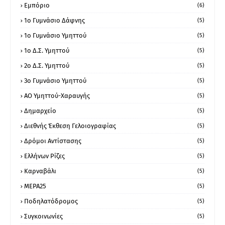
Εμπόριο
(6)
1ο Γυμνάσιο Δάφνης
(5)
1ο Γυμνάσιο Υμηττού
(5)
1ο Δ.Σ. Υμηττού
(5)
2ο Δ.Σ. Υμηττού
(5)
3ο Γυμνάσιο Υμηττού
(5)
ΑΟ Υμηττού-Χαραυγής
(5)
Δημαρχείο
(5)
Διεθνής Έκθεση Γελοιογραφίας
(5)
Δρόμοι Αντίστασης
(5)
Ελλήνων Ρίζες
(5)
Καρναβάλι
(5)
ΜΕΡΑ25
(5)
Ποδηλατόδρομος
(5)
Συγκοινωνίες
(5)