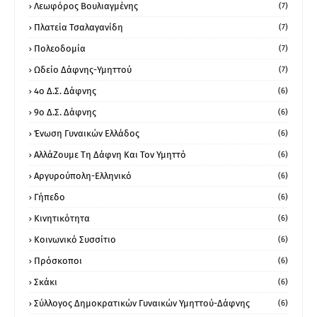
Λεωφόρος Βουλιαγμένης
(7)
Πλατεία Τσαλαγανίδη
(7)
Πολεοδομία
(7)
Ωδείο Δάφνης-Υμηττού
(7)
4ο Δ.Σ. Δάφνης
(6)
9ο Δ.Σ. Δάφνης
(6)
Ένωση Γυναικών Ελλάδος
(6)
ΑλλάΖουμε Τη Δάφνη Και Τον Υμηττό
(6)
Αργυρούπολη-Ελληνικό
(6)
Γήπεδο
(6)
Κινητικότητα
(6)
Κοινωνικό Συσσίτιο
(6)
Πρόσκοποι
(6)
Σκάκι
(6)
Σύλλογος Δημοκρατικών Γυναικών Υμηττού-Δάφνης
(6)