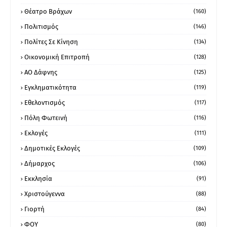
Θέατρο Βράχων
(160)
Πολιτισμός
(146)
Πολίτες Σε Κίνηση
(134)
Οικονομική Επιτροπή
(128)
ΑΟ Δάφνης
(125)
Εγκληματικότητα
(119)
Εθελοντισμός
(117)
Πόλη Φωτεινή
(116)
Εκλογές
(111)
Δημοτικές Εκλογές
(109)
Δήμαρχος
(106)
Εκκλησία
(91)
Χριστούγεννα
(88)
Γιορτή
(84)
ΦΟΥ
(80)