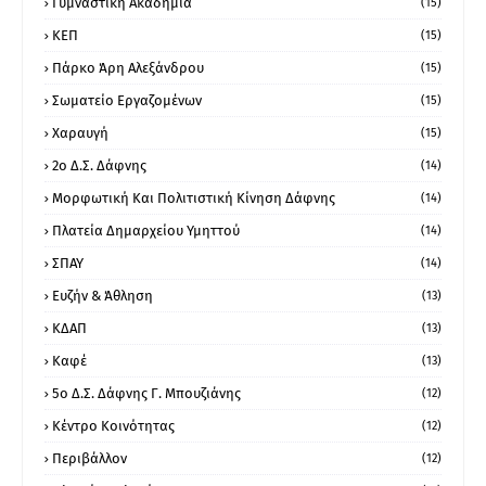
Γυμναστική Ακαδημία
(15)
ΚΕΠ
(15)
Πάρκο Άρη Αλεξάνδρου
(15)
Σωματείο Εργαζομένων
(15)
Χαραυγή
(15)
2ο Δ.Σ. Δάφνης
(14)
Μορφωτική Και Πολιτιστική Κίνηση Δάφνης
(14)
Πλατεία Δημαρχείου Υμηττού
(14)
ΣΠΑΥ
(14)
Ευζήν & Άθληση
(13)
ΚΔΑΠ
(13)
Καφέ
(13)
5ο Δ.Σ. Δάφνης Γ. Μπουζιάνης
(12)
Κέντρο Κοινότητας
(12)
Περιβάλλον
(12)