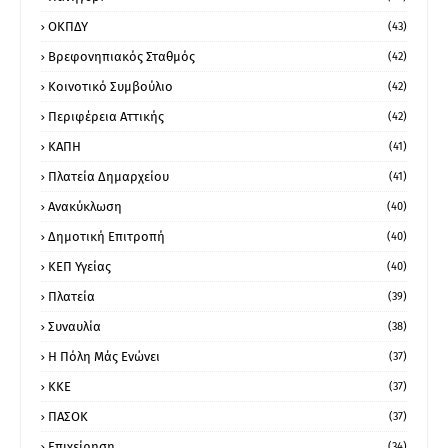
ΟΚΠΔΥ
(43)
Βρεφονηπιακός Σταθμός
(42)
Κοινοτικό Συμβούλιο
(42)
Περιφέρεια Αττικής
(42)
ΚΑΠΗ
(41)
Πλατεία Δημαρχείου
(41)
Ανακύκλωση
(40)
Δημοτική Επιτροπή
(40)
ΚΕΠ Υγείας
(40)
Πλατεία
(39)
Συναυλία
(38)
Η Πόλη Μάς Ενώνει
(37)
ΚΚΕ
(37)
ΠΑΣΟΚ
(37)
Επιχείρηση
(34)