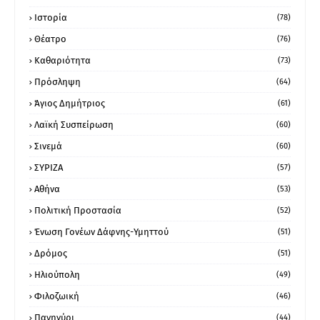
Ιστορία
(78)
Θέατρο
(76)
Καθαριότητα
(73)
Πρόσληψη
(64)
Άγιος Δημήτριος
(61)
Λαϊκή Συσπείρωση
(60)
Σινεμά
(60)
ΣΥΡΙΖΑ
(57)
Αθήνα
(53)
Πολιτική Προστασία
(52)
Ένωση Γονέων Δάφνης-Υμηττού
(51)
Δρόμος
(51)
Ηλιούπολη
(49)
Φιλοζωική
(46)
Πανηγύρι
(44)