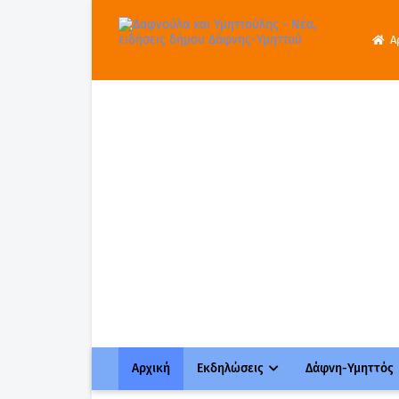
Α
Αρχική
Εκδηλώσεις
Δάφνη-Υμηττός