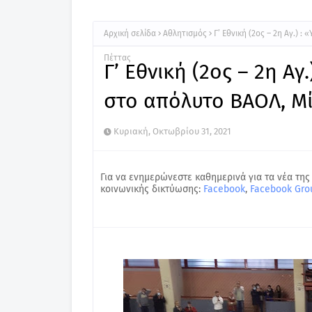
Αρχική σελίδα
Αθλητισμός
Γ’ Εθνική (2ος – 2η Αγ.) 
Πέττας
Γ’ Εθνική (2ος – 2η Αγ
στο απόλυτο ΒΑΟΛ, Μί
Κυριακή, Οκτωβρίου 31, 2021
Για να ενημερώνεστε καθημερινά για τα νέα της
κοινωνικής δικτύωσης:
Facebook
,
Facebook Gro