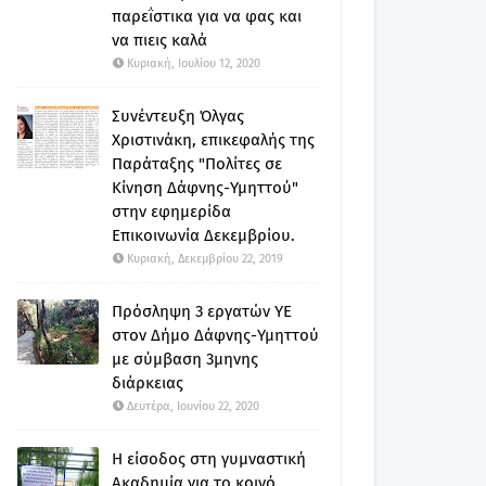
παρεΐστικα για να φας και
να πιεις καλά
Κυριακή, Ιουλίου 12, 2020
Συνέντευξη Όλγας
Χριστινάκη, επικεφαλής της
Παράταξης "Πολίτες σε
Κίνηση Δάφνης-Υμηττού"
στην εφημερίδα
Επικοινωνία Δεκεμβρίου.
Κυριακή, Δεκεμβρίου 22, 2019
Πρόσληψη 3 εργατών ΥΕ
στον Δήμο Δάφνης-Υμηττού
με σύμβαση 3μηνης
διάρκειας
Δευτέρα, Ιουνίου 22, 2020
Η είσοδος στη γυμναστική
Ακαδημία για το κοινό.