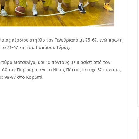
ποίος κέρδισε στη Χίο τον Τελεθριακό με 75-67, ενώ πρώτη
το 71-47 επί του Παπάδου Γέρας.
πύρο Μοτσενίγο, και 10 πόντους με 8 ασίστ από τον
2-60 τον Πορφύρα, ενώ ο Νίκος Πέττας πέτυχε 37 πόντους
με 98-87 στο Κορωπί.