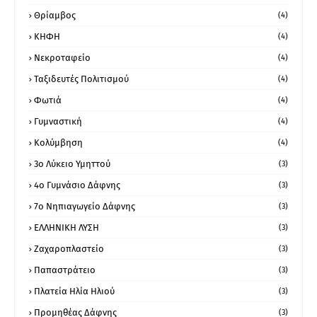
Θρίαμβος
(4)
ΚΗΦΗ
(4)
Νεκροταφείο
(4)
Ταξιδευτές Πολιτισμού
(4)
Φωτιά
(4)
Γυμναστική
(4)
Κολύμβηση
(4)
3ο Λύκειο Υμηττού
(3)
4ο Γυμνάσιο Δάφνης
(3)
7ο Νηπιαγωγείο Δάφνης
(3)
ΕΛΛΗΝΙΚΗ ΛΥΣΗ
(3)
Ζαχαροπλαστείο
(3)
Παπαστράτειο
(3)
Πλατεία Ηλία Ηλιού
(3)
Προμηθέας Δάφνης
(3)