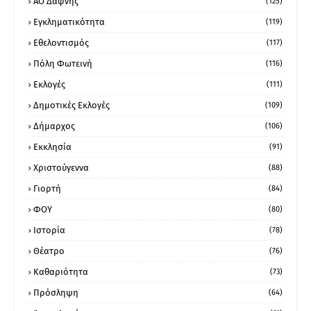
ΑΟ Δάφνης
(125)
Εγκληματικότητα
(119)
Εθελοντισμός
(117)
Πόλη Φωτεινή
(116)
Εκλογές
(111)
Δημοτικές Εκλογές
(109)
Δήμαρχος
(106)
Εκκλησία
(91)
Χριστούγεννα
(88)
Γιορτή
(84)
ΦΟΥ
(80)
Ιστορία
(78)
Θέατρο
(76)
Καθαριότητα
(73)
Πρόσληψη
(64)