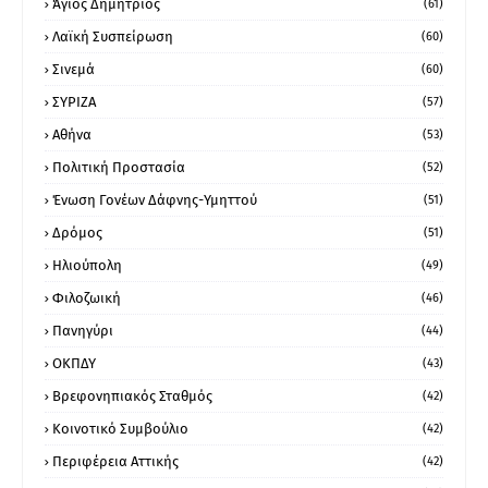
Άγιος Δημήτριος
(61)
Λαϊκή Συσπείρωση
(60)
Σινεμά
(60)
ΣΥΡΙΖΑ
(57)
Αθήνα
(53)
Πολιτική Προστασία
(52)
Ένωση Γονέων Δάφνης-Υμηττού
(51)
Δρόμος
(51)
Ηλιούπολη
(49)
Φιλοζωική
(46)
Πανηγύρι
(44)
ΟΚΠΔΥ
(43)
Βρεφονηπιακός Σταθμός
(42)
Κοινοτικό Συμβούλιο
(42)
Περιφέρεια Αττικής
(42)