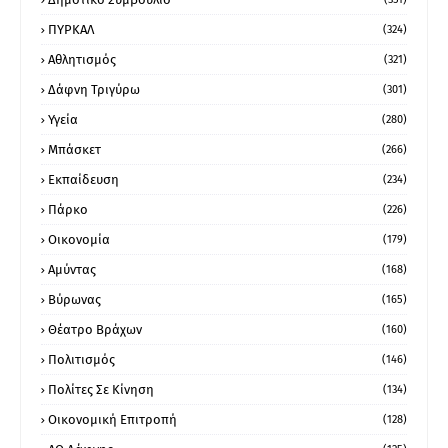
ΠΥΡΚΑΛ
(324)
Αθλητισμός
(321)
Δάφνη Τριγύρω
(301)
Υγεία
(280)
Μπάσκετ
(266)
Εκπαίδευση
(234)
Πάρκο
(226)
Οικονομία
(179)
Αμύντας
(168)
Βύρωνας
(165)
Θέατρο Βράχων
(160)
Πολιτισμός
(146)
Πολίτες Σε Κίνηση
(134)
Οικονομική Επιτροπή
(128)