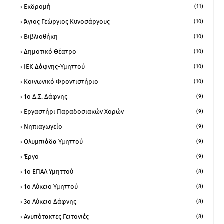
Εκδρομή
(11)
Άγιος Γεώργιος Κυνοσάργους
(10)
Βιβλιοθήκη
(10)
Δημοτικό Θέατρο
(10)
ΙΕΚ Δάφνης-Υμηττού
(10)
Κοινωνικό Φροντιστήριο
(10)
1ο Δ.Σ. Δάφνης
(9)
Εργαστήρι Παραδοσιακών Χορών
(9)
Νηπιαγωγείο
(9)
Ολυμπιάδα Υμηττού
(9)
Έργο
(9)
1o ΕΠΑΛ Υμηττού
(8)
1ο Λύκειο Υμηττού
(8)
3ο Λύκειο Δάφνης
(8)
Ανυπότακτες Γειτονιές
(8)