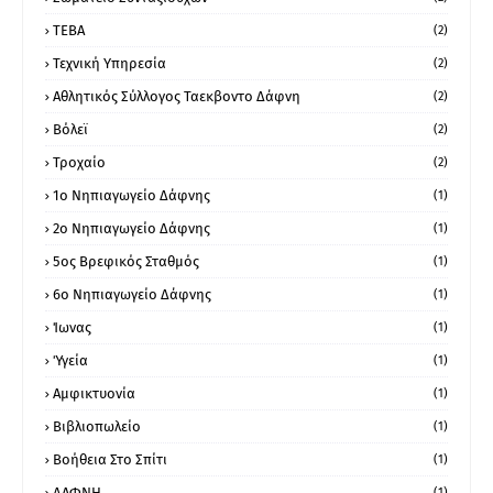
ΤΕΒΑ
(2)
Τεχνική Υπηρεσία
(2)
Αθλητικός Σύλλογος Ταεκβοντο Δάφνη
(2)
Βόλεϊ
(2)
Τροχαίο
(2)
1ο Νηπιαγωγείο Δάφνης
(1)
2ο Νηπιαγωγείο Δάφνης
(1)
5ος Βρεφικός Σταθμός
(1)
6ο Νηπιαγωγείο Δάφνης
(1)
Ίωνας
(1)
Ύγεία
(1)
Αμφικτυονία
(1)
Βιβλιοπωλείο
(1)
Βοήθεια Στο Σπίτι
(1)
ΔΑΦΝΗ
(1)