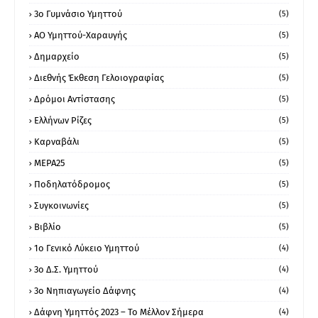
3ο Γυμνάσιο Υμηττού
(5)
ΑΟ Υμηττού-Χαραυγής
(5)
Δημαρχείο
(5)
Διεθνής Έκθεση Γελοιογραφίας
(5)
Δρόμοι Αντίστασης
(5)
Ελλήνων Ρίζες
(5)
Καρναβάλι
(5)
ΜΕΡΑ25
(5)
Ποδηλατόδρομος
(5)
Συγκοινωνίες
(5)
Βιβλίο
(5)
1ο Γενικό Λύκειο Υμηττού
(4)
3ο Δ.Σ. Υμηττού
(4)
3ο Νηπιαγωγείο Δάφνης
(4)
Δάφνη Υμηττός 2023 – Το Μέλλον Σήμερα
(4)