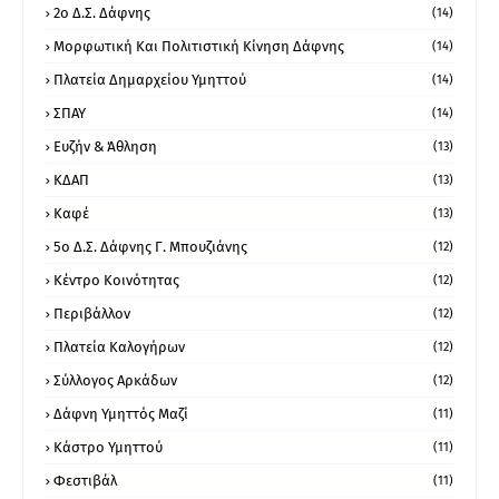
2ο Δ.Σ. Δάφνης
(14)
Μορφωτική Και Πολιτιστική Κίνηση Δάφνης
(14)
Πλατεία Δημαρχείου Υμηττού
(14)
ΣΠΑΥ
(14)
Ευζήν & Άθληση
(13)
ΚΔΑΠ
(13)
Καφέ
(13)
5ο Δ.Σ. Δάφνης Γ. Μπουζιάνης
(12)
Κέντρο Κοινότητας
(12)
Περιβάλλον
(12)
Πλατεία Καλογήρων
(12)
Σύλλογος Αρκάδων
(12)
Δάφνη Υμηττός Μαζί
(11)
Κάστρο Υμηττού
(11)
Φεστιβάλ
(11)