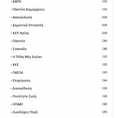
ΚΑΠΗ
(41)
Πλατεία Δημαρχείου
(41)
Ανακύκλωση
(40)
Δημοτική Επιτροπή
(40)
ΚΕΠ Υγείας
(40)
Πλατεία
(39)
Συναυλία
(38)
Η Πόλη Μάς Ενώνει
(37)
ΚΚΕ
(37)
ΠΑΣΟΚ
(37)
Επιχείρηση
(34)
Διασκέδαση
(33)
Ποιότητα Ζωής
(32)
ΟΠΑΔΥ
(30)
Ζωοδόχος Πηγή
(29)