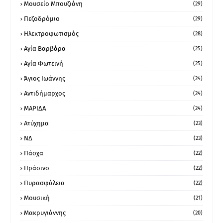
Μουσείο Μπουζιάνη
(29)
Πεζοδρόμιο
(29)
Ηλεκτροφωτισμός
(28)
Αγία Βαρβάρα
(25)
Αγία Φωτεινή
(25)
Άγιος Ιωάννης
(24)
Αντιδήμαρχος
(24)
ΜΑΡΙΔΑ
(24)
Ατύχημα
(23)
ΝΔ
(23)
Πάσχα
(22)
Πράσινο
(22)
Πυρασφάλεια
(22)
Μουσική
(21)
Μακρυγιάννης
(20)