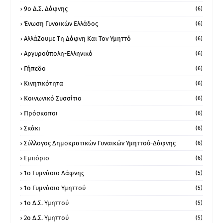
9ο Δ.Σ. Δάφνης
(6)
Ένωση Γυναικών Ελλάδος
(6)
ΑλλάΖουμε Τη Δάφνη Και Τον Υμηττό
(6)
Αργυρούπολη-Ελληνικό
(6)
Γήπεδο
(6)
Κινητικότητα
(6)
Κοινωνικό Συσσίτιο
(6)
Πρόσκοποι
(6)
Σκάκι
(6)
Σύλλογος Δημοκρατικών Γυναικών Υμηττού-Δάφνης
(6)
Εμπόριο
(6)
1ο Γυμνάσιο Δάφνης
(5)
1ο Γυμνάσιο Υμηττού
(5)
1ο Δ.Σ. Υμηττού
(5)
2ο Δ.Σ. Υμηττού
(5)