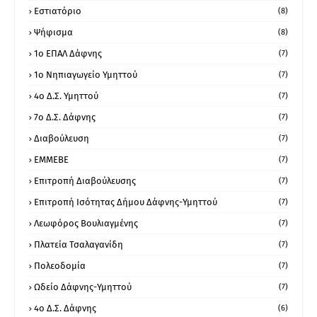
Εστιατόριο
(8)
Ψήφισμα
(8)
1ο ΕΠΑΛ Δάφνης
(7)
1ο Νηπιαγωγείο Υμηττού
(7)
4ο Δ.Σ. Υμηττού
(7)
7ο Δ.Σ. Δάφνης
(7)
Διαβούλευση
(7)
ΕΜΜΕΒΕ
(7)
Επιτροπή Διαβούλευσης
(7)
Επιτροπή Ισότητας Δήμου Δάφνης-Υμηττού
(7)
Λεωφόρος Βουλιαγμένης
(7)
Πλατεία Τσαλαγανίδη
(7)
Πολεοδομία
(7)
Ωδείο Δάφνης-Υμηττού
(7)
4ο Δ.Σ. Δάφνης
(6)