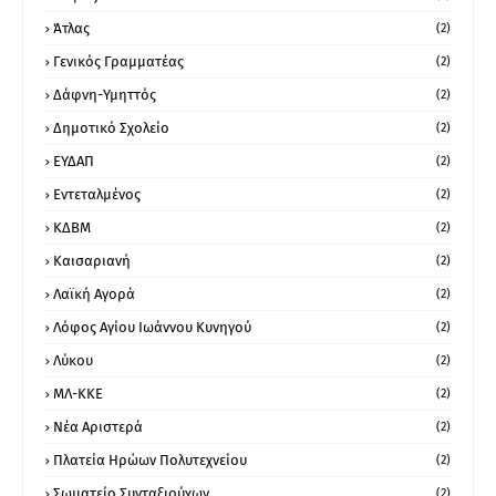
Άτλας
(2)
Γενικός Γραμματέας
(2)
Δάφνη-Υμηττός
(2)
Δημοτικό Σχολείο
(2)
ΕΥΔΑΠ
(2)
Εντεταλμένος
(2)
ΚΔΒΜ
(2)
Καισαριανή
(2)
Λαϊκή Αγορά
(2)
Λόφος Αγίου Ιωάννου Κυνηγού
(2)
Λύκου
(2)
ΜΛ-ΚΚΕ
(2)
Νέα Αριστερά
(2)
Πλατεία Ηρώων Πολυτεχνείου
(2)
Σωματείο Συνταξιούχων
(2)