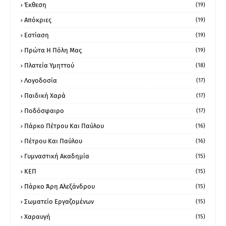
Έκθεση
(19)
Απόκριες
(19)
Εστίαση
(19)
Πρώτα Η Πόλη Μας
(19)
Πλατεία Υμηττού
(18)
Λογοδοσία
(17)
Παιδική Χαρά
(17)
Ποδόσφαιρο
(17)
Πάρκο Πέτρου Και Παύλου
(16)
Πέτρου Και Παύλου
(16)
Γυμναστική Ακαδημία
(15)
ΚΕΠ
(15)
Πάρκο Άρη Αλεξάνδρου
(15)
Σωματείο Εργαζομένων
(15)
Χαραυγή
(15)