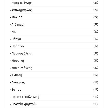
Άγιος Ιωάννης
(24)
Αντιδήμαρχος
(24)
ΜΑΡΙΔΑ
(24)
Ατύχημα
(23)
ΝΔ
(23)
Πάσχα
(22)
Πράσινο
(22)
Πυρασφάλεια
(22)
Μουσική
(21)
Μακρυγιάννης
(20)
Έκθεση
(19)
Απόκριες
(19)
Εστίαση
(19)
Πρώτα Η Πόλη Μας
(19)
Πλατεία Υμηττού
(18)