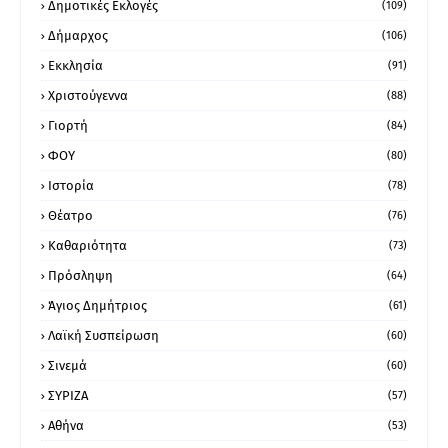
Δημοτικές Εκλογές
(109)
Δήμαρχος
(106)
Εκκλησία
(91)
Χριστούγεννα
(88)
Γιορτή
(84)
ΦΟΥ
(80)
Ιστορία
(78)
Θέατρο
(76)
Καθαριότητα
(73)
Πρόσληψη
(64)
Άγιος Δημήτριος
(61)
Λαϊκή Συσπείρωση
(60)
Σινεμά
(60)
ΣΥΡΙΖΑ
(57)
Αθήνα
(53)