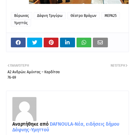
Βύρωνας
Δάφνη Τριγύρω
Θέατρο Βράχων
ΜΕΡΑ25
Υμηττός
ΠΑΛΑΙΌΤΕΡΗ
ΝΕΌΤΕΡΗ
Α2 Ανδρών: Αμύντας – Καρδίτσα
76-69
Αναρτήθηκε από
DAFNOULA-Νέα, ειδήσεις δήμου
Δάφνης-Υμηττού