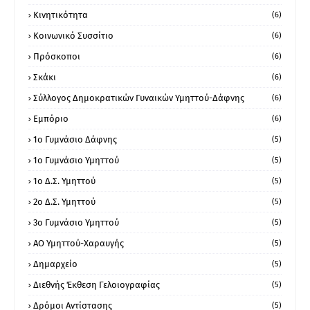
Κινητικότητα
(6)
Κοινωνικό Συσσίτιο
(6)
Πρόσκοποι
(6)
Σκάκι
(6)
Σύλλογος Δημοκρατικών Γυναικών Υμηττού-Δάφνης
(6)
Εμπόριο
(6)
1ο Γυμνάσιο Δάφνης
(5)
1ο Γυμνάσιο Υμηττού
(5)
1ο Δ.Σ. Υμηττού
(5)
2ο Δ.Σ. Υμηττού
(5)
3ο Γυμνάσιο Υμηττού
(5)
ΑΟ Υμηττού-Χαραυγής
(5)
Δημαρχείο
(5)
Διεθνής Έκθεση Γελοιογραφίας
(5)
Δρόμοι Αντίστασης
(5)