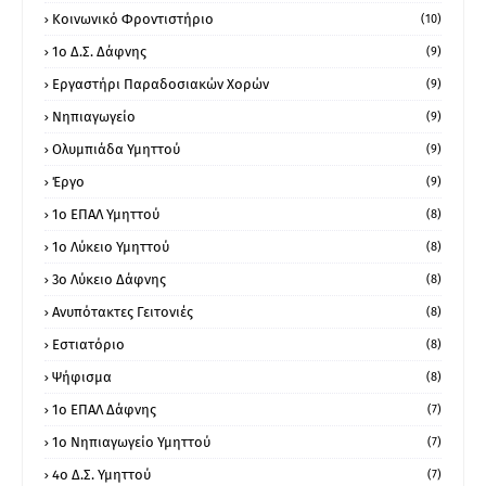
Κοινωνικό Φροντιστήριο
(10)
1ο Δ.Σ. Δάφνης
(9)
Εργαστήρι Παραδοσιακών Χορών
(9)
Νηπιαγωγείο
(9)
Ολυμπιάδα Υμηττού
(9)
Έργο
(9)
1o ΕΠΑΛ Υμηττού
(8)
1ο Λύκειο Υμηττού
(8)
3ο Λύκειο Δάφνης
(8)
Ανυπότακτες Γειτονιές
(8)
Εστιατόριο
(8)
Ψήφισμα
(8)
1ο ΕΠΑΛ Δάφνης
(7)
1ο Νηπιαγωγείο Υμηττού
(7)
4ο Δ.Σ. Υμηττού
(7)