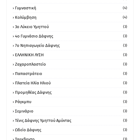
Γυμναστική
(4)
Κολύμβηση
(4)
3ο Λύκειο Υμηττού
(3)
4ο Γυμνάσιο Δάφνης
(3)
7ο Νηπιαγωγείο Δάφνης
(3)
ΕΛΛΗΝΙΚΗ ΛΥΣΗ
(3)
Ζαχαροπλαστείο
(3)
Παπαστράτειο
(3)
Πλατεία Ηλία Ηλιού
(3)
Προμηθέας Δάφνης
(3)
Ράγκμπυ
(3)
Σεμινάριο
(3)
Τένις Δάφνης Υμηττού Αμύντας
(3)
Ωδείο Δάφνης
(3)
Ταεκβοντο
(3)