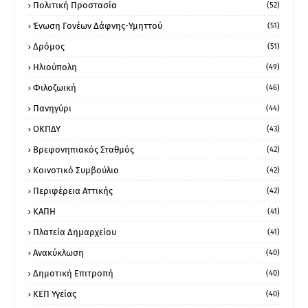
Πολιτική Προστασία
(52)
Ένωση Γονέων Δάφνης-Υμηττού
(51)
Δρόμος
(51)
Ηλιούπολη
(49)
Φιλοζωική
(46)
Πανηγύρι
(44)
ΟΚΠΔΥ
(43)
Βρεφονηπιακός Σταθμός
(42)
Κοινοτικό Συμβούλιο
(42)
Περιφέρεια Αττικής
(42)
ΚΑΠΗ
(41)
Πλατεία Δημαρχείου
(41)
Ανακύκλωση
(40)
Δημοτική Επιτροπή
(40)
ΚΕΠ Υγείας
(40)