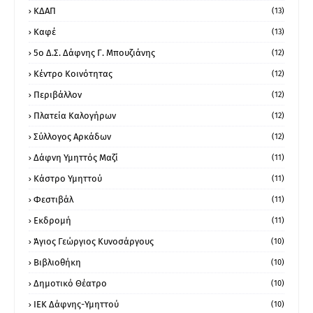
ΚΔΑΠ
(13)
Καφέ
(13)
5ο Δ.Σ. Δάφνης Γ. Μπουζιάνης
(12)
Κέντρο Κοινότητας
(12)
Περιβάλλον
(12)
Πλατεία Καλογήρων
(12)
Σύλλογος Αρκάδων
(12)
Δάφνη Υμηττός Μαζί
(11)
Κάστρο Υμηττού
(11)
Φεστιβάλ
(11)
Εκδρομή
(11)
Άγιος Γεώργιος Κυνοσάργους
(10)
Βιβλιοθήκη
(10)
Δημοτικό Θέατρο
(10)
ΙΕΚ Δάφνης-Υμηττού
(10)