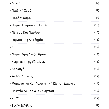
Λογοδοσία
(17)
Παιδική Χαρά
(17)
Ποδόσφαιρο
(17)
Πάρκο Πέτρου Και Παύλου
(16)
Πέτρου Και Παύλου
(16)
Γυμναστική Ακαδημία
(15)
ΚΕΠ
(15)
Πάρκο Άρη Αλεξάνδρου
(15)
Σωματείο Εργαζομένων
(15)
Χαραυγή
(15)
2ο Δ.Σ. Δάφνης
(14)
Μορφωτική Και Πολιτιστική Κίνηση Δάφνης
(14)
Πλατεία Δημαρχείου Υμηττού
(14)
ΣΠΑΥ
(14)
Ευζήν & Άθληση
(13)