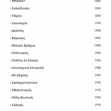
Μπάσκετ
(266)
Εκπαίδευση
(234)
Πάρκο
(226)
Οικονομία
(179)
Αμύντας
(168)
Βύρωνας
(165)
Θέατρο Βράχων
(160)
Πολιτισμός
(146)
Πολίτες Σε Κίνηση
(134)
Οικονομική Επιτροπή
(128)
ΑΟ Δάφνης
(125)
Εγκληματικότητα
(119)
Εθελοντισμός
(117)
Πόλη Φωτεινή
(116)
Εκλογές
(111)