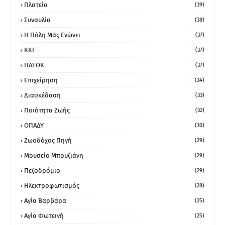
Πλατεία
(39)
Συναυλία
(38)
Η Πόλη Μάς Ενώνει
(37)
ΚΚΕ
(37)
ΠΑΣΟΚ
(37)
Επιχείρηση
(34)
Διασκέδαση
(33)
Ποιότητα Ζωής
(32)
ΟΠΑΔΥ
(30)
Ζωοδόχος Πηγή
(29)
Μουσείο Μπουζιάνη
(29)
Πεζοδρόμιο
(29)
Ηλεκτροφωτισμός
(28)
Αγία Βαρβάρα
(25)
Αγία Φωτεινή
(25)