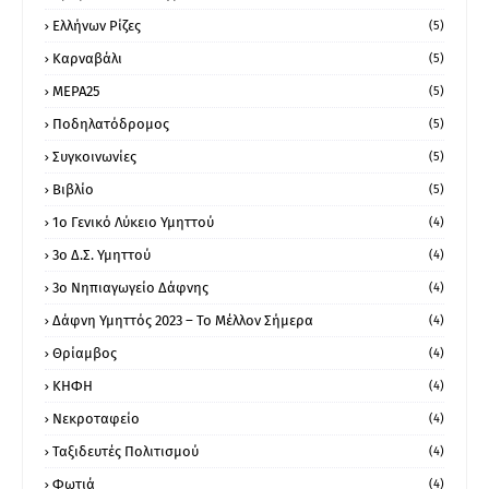
Ελλήνων Ρίζες
(5)
Καρναβάλι
(5)
ΜΕΡΑ25
(5)
Ποδηλατόδρομος
(5)
Συγκοινωνίες
(5)
Βιβλίο
(5)
1ο Γενικό Λύκειο Υμηττού
(4)
3ο Δ.Σ. Υμηττού
(4)
3ο Νηπιαγωγείο Δάφνης
(4)
Δάφνη Υμηττός 2023 – Το Μέλλον Σήμερα
(4)
Θρίαμβος
(4)
ΚΗΦΗ
(4)
Νεκροταφείο
(4)
Ταξιδευτές Πολιτισμού
(4)
Φωτιά
(4)