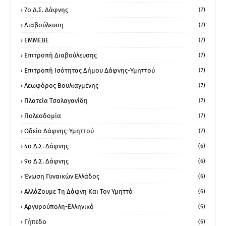
7ο Δ.Σ. Δάφνης
(7)
Διαβούλευση
(7)
ΕΜΜΕΒΕ
(7)
Επιτροπή Διαβούλευσης
(7)
Επιτροπή Ισότητας Δήμου Δάφνης-Υμηττού
(7)
Λεωφόρος Βουλιαγμένης
(7)
Πλατεία Τσαλαγανίδη
(7)
Πολεοδομία
(7)
Ωδείο Δάφνης-Υμηττού
(7)
4ο Δ.Σ. Δάφνης
(6)
9ο Δ.Σ. Δάφνης
(6)
Ένωση Γυναικών Ελλάδος
(6)
ΑλλάΖουμε Τη Δάφνη Και Τον Υμηττό
(6)
Αργυρούπολη-Ελληνικό
(6)
Γήπεδο
(6)