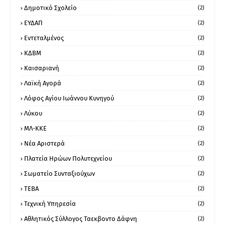
Δημοτικό Σχολείο
(2)
ΕΥΔΑΠ
(2)
Εντεταλμένος
(2)
ΚΔΒΜ
(2)
Καισαριανή
(2)
Λαϊκή Αγορά
(2)
Λόφος Αγίου Ιωάννου Κυνηγού
(2)
Λύκου
(2)
ΜΛ-ΚΚΕ
(2)
Νέα Αριστερά
(2)
Πλατεία Ηρώων Πολυτεχνείου
(2)
Σωματείο Συνταξιούχων
(2)
ΤΕΒΑ
(2)
Τεχνική Υπηρεσία
(2)
Αθλητικός Σύλλογος Ταεκβοντο Δάφνη
(2)