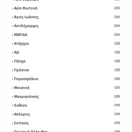
Αγία Φωτεινή
(25)
Άγιος Ιωάννης
(24)
Αντιδήμαρχος
(24)
ΜΑΡΙΔΑ
(24)
Ατύχημα
(23)
ΝΔ
(23)
Πάσχα
(22)
Πράσινο
(22)
Πυρασφάλεια
(22)
Μουσική
(21)
Μακρυγιάννης
(20)
Έκθεση
(19)
Απόκριες
(19)
Εστίαση
(19)
Πρώτα Η Πόλη Μας
(19)