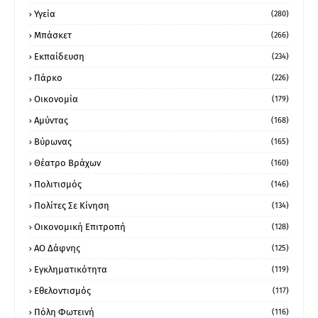
Υγεία
(280)
Μπάσκετ
(266)
Εκπαίδευση
(234)
Πάρκο
(226)
Οικονομία
(179)
Αμύντας
(168)
Βύρωνας
(165)
Θέατρο Βράχων
(160)
Πολιτισμός
(146)
Πολίτες Σε Κίνηση
(134)
Οικονομική Επιτροπή
(128)
ΑΟ Δάφνης
(125)
Εγκληματικότητα
(119)
Εθελοντισμός
(117)
Πόλη Φωτεινή
(116)