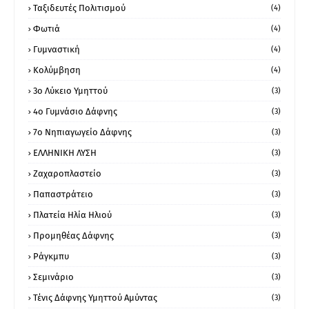
Ταξιδευτές Πολιτισμού
(4)
Φωτιά
(4)
Γυμναστική
(4)
Κολύμβηση
(4)
3ο Λύκειο Υμηττού
(3)
4ο Γυμνάσιο Δάφνης
(3)
7ο Νηπιαγωγείο Δάφνης
(3)
ΕΛΛΗΝΙΚΗ ΛΥΣΗ
(3)
Ζαχαροπλαστείο
(3)
Παπαστράτειο
(3)
Πλατεία Ηλία Ηλιού
(3)
Προμηθέας Δάφνης
(3)
Ράγκμπυ
(3)
Σεμινάριο
(3)
Τένις Δάφνης Υμηττού Αμύντας
(3)