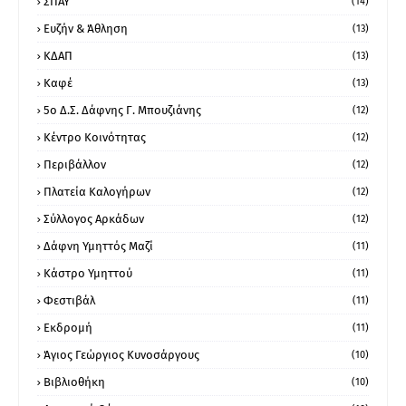
ΣΠΑΥ
(14)
Ευζήν & Άθληση
(13)
ΚΔΑΠ
(13)
Καφέ
(13)
5ο Δ.Σ. Δάφνης Γ. Μπουζιάνης
(12)
Κέντρο Κοινότητας
(12)
Περιβάλλον
(12)
Πλατεία Καλογήρων
(12)
Σύλλογος Αρκάδων
(12)
Δάφνη Υμηττός Μαζί
(11)
Κάστρο Υμηττού
(11)
Φεστιβάλ
(11)
Εκδρομή
(11)
Άγιος Γεώργιος Κυνοσάργους
(10)
Βιβλιοθήκη
(10)