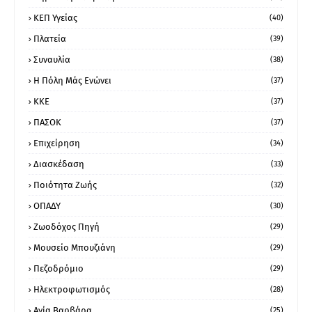
ΚΕΠ Υγείας
(40)
Πλατεία
(39)
Συναυλία
(38)
Η Πόλη Μάς Ενώνει
(37)
ΚΚΕ
(37)
ΠΑΣΟΚ
(37)
Επιχείρηση
(34)
Διασκέδαση
(33)
Ποιότητα Ζωής
(32)
ΟΠΑΔΥ
(30)
Ζωοδόχος Πηγή
(29)
Μουσείο Μπουζιάνη
(29)
Πεζοδρόμιο
(29)
Ηλεκτροφωτισμός
(28)
Αγία Βαρβάρα
(25)