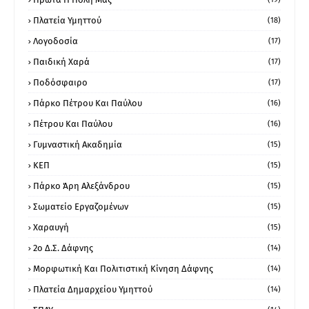
Πλατεία Υμηττού
(18)
Λογοδοσία
(17)
Παιδική Χαρά
(17)
Ποδόσφαιρο
(17)
Πάρκο Πέτρου Και Παύλου
(16)
Πέτρου Και Παύλου
(16)
Γυμναστική Ακαδημία
(15)
ΚΕΠ
(15)
Πάρκο Άρη Αλεξάνδρου
(15)
Σωματείο Εργαζομένων
(15)
Χαραυγή
(15)
2ο Δ.Σ. Δάφνης
(14)
Μορφωτική Και Πολιτιστική Κίνηση Δάφνης
(14)
Πλατεία Δημαρχείου Υμηττού
(14)