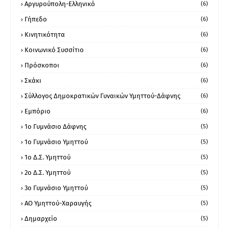
Αργυρούπολη-Ελληνικό
(6)
Γήπεδο
(6)
Κινητικότητα
(6)
Κοινωνικό Συσσίτιο
(6)
Πρόσκοποι
(6)
Σκάκι
(6)
Σύλλογος Δημοκρατικών Γυναικών Υμηττού-Δάφνης
(6)
Εμπόριο
(6)
1ο Γυμνάσιο Δάφνης
(5)
1ο Γυμνάσιο Υμηττού
(5)
1ο Δ.Σ. Υμηττού
(5)
2ο Δ.Σ. Υμηττού
(5)
3ο Γυμνάσιο Υμηττού
(5)
ΑΟ Υμηττού-Χαραυγής
(5)
Δημαρχείο
(5)