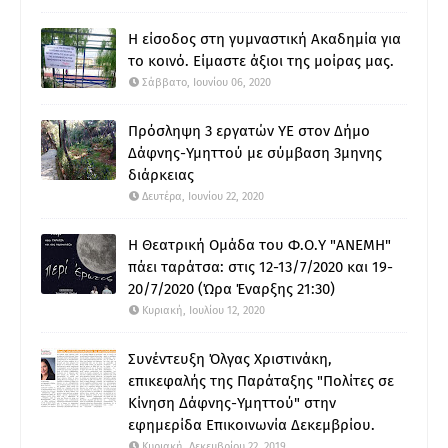
Η είσοδος στη γυμναστική Ακαδημία για
το κοινό. Είμαστε άξιοι της μοίρας μας.
Σάββατο, Ιουνίου 06, 2020
Πρόσληψη 3 εργατών ΥΕ στον Δήμο
Δάφνης-Υμηττού με σύμβαση 3μηνης
διάρκειας
Δευτέρα, Ιουνίου 22, 2020
Η Θεατρική Ομάδα του Φ.Ο.Υ "ΑΝΕΜΗ"
πάει ταράτσα: στις 12-13/7/2020 και 19-
20/7/2020 (Ώρα Έναρξης 21:30)
Κυριακή, Ιουλίου 12, 2020
Συνέντευξη Όλγας Χριστινάκη,
επικεφαλής της Παράταξης "Πολίτες σε
Κίνηση Δάφνης-Υμηττού" στην
εφημερίδα Επικοινωνία Δεκεμβρίου.
Κυριακή, Δεκεμβρίου 22, 2019