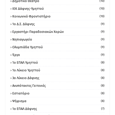
Δημοτικό Θέατρο
(10)
ΙΕΚ Δάφνης-Υμηττού
(10)
Κοινωνικό Φροντιστήριο
(10)
1ο Δ.Σ. Δάφνης
(9)
Εργαστήρι Παραδοσιακών Χορών
(9)
Νηπιαγωγείο
(9)
Ολυμπιάδα Υμηττού
(9)
Έργο
(9)
1o ΕΠΑΛ Υμηττού
(8)
1ο Λύκειο Υμηττού
(8)
3ο Λύκειο Δάφνης
(8)
Ανυπότακτες Γειτονιές
(8)
Εστιατόριο
(8)
Ψήφισμα
(8)
1ο ΕΠΑΛ Δάφνης
(7)