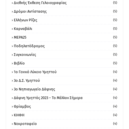
Διεθνής Έκθεση Γελοιογραφίας
(5)
Δρόμοι Αντίστασης
(5)
Ελλήνων Ρίζες
(5)
Καρναβάλι
(5)
ΜΕΡΑ25
(5)
Ποδηλατόδρομος
(5)
Συγκοινωνίες
(5)
Βιβλίο
(5)
1ο Γενικό Λύκειο Υμηττού
(4)
3ο Δ.Σ. Υμηττού
(4)
3ο Νηπιαγωγείο Δάφνης
(4)
Δάφνη Υμηττός 2023 – Το Μέλλον Σήμερα
(4)
Θρίαμβος
(4)
ΚΗΦΗ
(4)
Νεκροταφείο
(4)