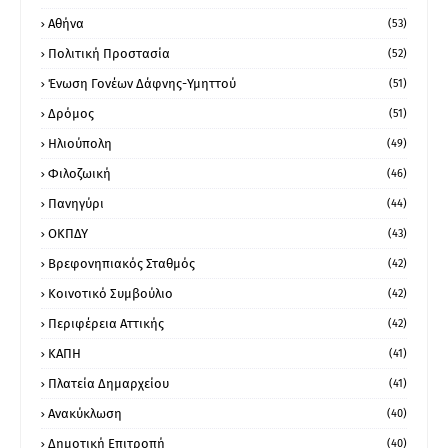
Αθήνα
(53)
Πολιτική Προστασία
(52)
Ένωση Γονέων Δάφνης-Υμηττού
(51)
Δρόμος
(51)
Ηλιούπολη
(49)
Φιλοζωική
(46)
Πανηγύρι
(44)
ΟΚΠΔΥ
(43)
Βρεφονηπιακός Σταθμός
(42)
Κοινοτικό Συμβούλιο
(42)
Περιφέρεια Αττικής
(42)
ΚΑΠΗ
(41)
Πλατεία Δημαρχείου
(41)
Ανακύκλωση
(40)
Δημοτική Επιτροπή
(40)