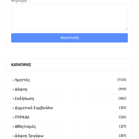
Μήνυμα
*
ΚΑΤΗΓΟΡΙΕΣ
Υμηττός
(1131)
Δάφνη
(919)
Εκδήλωση
(365)
Δημοτικό Συμβούλιο
(351)
ΠΥΡΚΑΛ
(324)
Αθλητισμός
(321)
Δάφνη Τριγύρω
(301)