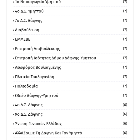
1ο Νηπιαγωγείο Υμηττού
(7)
4ο Δ.Σ. Υμηττού
(7)
7ο Δ.Σ. Δάφνης
(7)
Διαβούλευση
(7)
ΕΜΜΕΒΕ
(7)
Επιτροπή Διαβούλευσης
(7)
Επιτροπή Ισότητας Δήμου Δάφνης-Υμηττού
(7)
Λεωφόρος Βουλιαγμένης
(7)
Πλατεία Τσαλαγανίδη
(7)
Πολεοδομία
(7)
Ωδείο Δάφνης-Υμηττού
(7)
4ο Δ.Σ. Δάφνης
(6)
9ο Δ.Σ. Δάφνης
(6)
Ένωση Γυναικών Ελλάδος
(6)
ΑλλάΖουμε Τη Δάφνη Και Τον Υμηττό
(6)