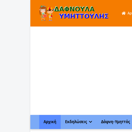
Αρ
Αρχική
Εκδηλώσεις
Δάφνη-Υμηττός