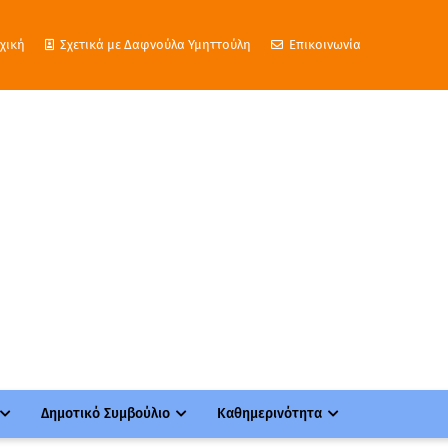
χική
Σχετικά με Δαφνούλα Υμηττούλη
Επικοινωνία
Δημοτικό Συμβούλιο
Καθημερινότητα