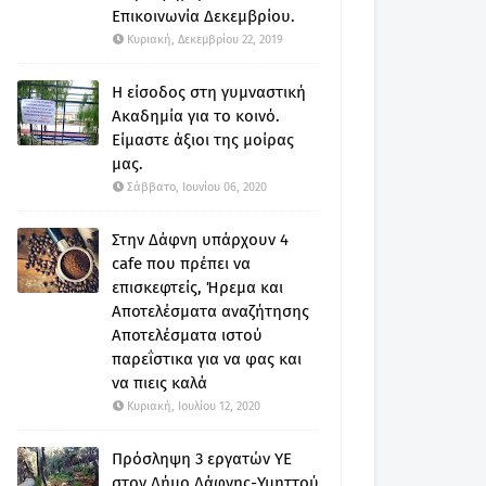
Επικοινωνία Δεκεμβρίου.
Κυριακή, Δεκεμβρίου 22, 2019
Η είσοδος στη γυμναστική
Ακαδημία για το κοινό.
Είμαστε άξιοι της μοίρας
μας.
Σάββατο, Ιουνίου 06, 2020
Στην Δάφνη υπάρχουν 4
cafe που πρέπει να
επισκεφτείς, Ήρεμα και
Αποτελέσματα αναζήτησης
Αποτελέσματα ιστού
παρεΐστικα για να φας και
να πιεις καλά
Κυριακή, Ιουλίου 12, 2020
Πρόσληψη 3 εργατών ΥΕ
στον Δήμο Δάφνης-Υμηττού