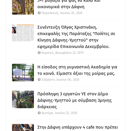
5+1 μαγαζιά για φας να καλά και
οικονομικά στην Δάφνη
Παρασκευή, Ιουνίου 26, 2020
Συνέντευξη Όλγας Χριστινάκη,
επικεφαλής της Παράταξης "Πολίτες σε
Κίνηση Δάφνης-Υμηττού" στην
εφημερίδα Επικοινωνία Δεκεμβρίου.
Κυριακή, Δεκεμβρίου 22, 2019
Η είσοδος στη γυμναστική Ακαδημία για
το κοινό. Είμαστε άξιοι της μοίρας μας.
Σάββατο, Ιουνίου 06, 2020
Πρόσληψη 3 εργατών ΥΕ στον Δήμο
Δάφνης-Υμηττού με σύμβαση 3μηνης
διάρκειας
Δευτέρα, Ιουνίου 22, 2020
Στην Δάφνη υπάρχουν 4 cafe που πρέπει