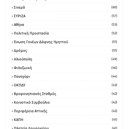
Σινεμά
(60)
ΣΥΡΙΖΑ
(57)
Αθήνα
(53)
Πολιτική Προστασία
(52)
Ένωση Γονέων Δάφνης-Υμηττού
(51)
Δρόμος
(51)
Ηλιούπολη
(49)
Φιλοζωική
(46)
Πανηγύρι
(44)
ΟΚΠΔΥ
(43)
Βρεφονηπιακός Σταθμός
(42)
Κοινοτικό Συμβούλιο
(42)
Περιφέρεια Αττικής
(42)
ΚΑΠΗ
(41)
Πλατεία Δημαρχείου
(41)