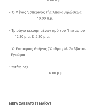
8.00 π.μ.
- Ὁ Μέγας Ἑσπερινός τῆς Ἀποκαθηλώσεως
10.00 π.μ.
- Τρισάγιο κεκοιμημένων πρό τοῦ Ἐπιταφίου
12.30 μ.μ. & 5.30 μ.μ.
- Ὁ Ἐπιτάφιος Θρῆνος (Ὄρθρος Μ. Σαββάτου
-Ἐγκώμια –
Ἐπιτάφιος)
6.00 μ.μ.
ΜΕΓΑ ΣΑΒΒΑΤΟ (1 ΜΑΪΟΥ)