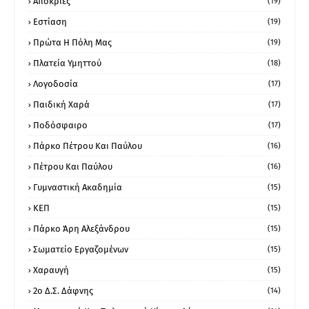
Απόκριες
(19)
Εστίαση
(19)
Πρώτα Η Πόλη Μας
(19)
Πλατεία Υμηττού
(18)
Λογοδοσία
(17)
Παιδική Χαρά
(17)
Ποδόσφαιρο
(17)
Πάρκο Πέτρου Και Παύλου
(16)
Πέτρου Και Παύλου
(16)
Γυμναστική Ακαδημία
(15)
ΚΕΠ
(15)
Πάρκο Άρη Αλεξάνδρου
(15)
Σωματείο Εργαζομένων
(15)
Χαραυγή
(15)
2ο Δ.Σ. Δάφνης
(14)