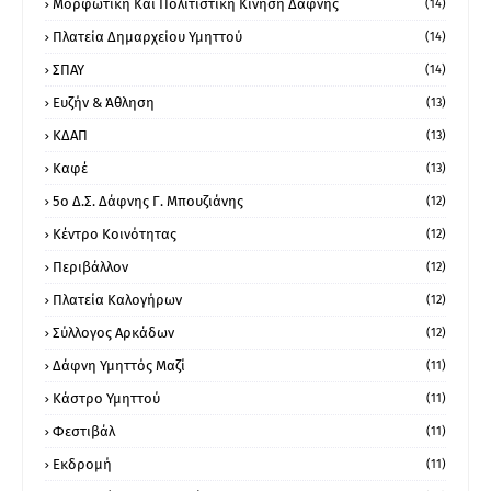
Μορφωτική Και Πολιτιστική Κίνηση Δάφνης
(14)
Πλατεία Δημαρχείου Υμηττού
(14)
ΣΠΑΥ
(14)
Ευζήν & Άθληση
(13)
ΚΔΑΠ
(13)
Καφέ
(13)
5ο Δ.Σ. Δάφνης Γ. Μπουζιάνης
(12)
Κέντρο Κοινότητας
(12)
Περιβάλλον
(12)
Πλατεία Καλογήρων
(12)
Σύλλογος Αρκάδων
(12)
Δάφνη Υμηττός Μαζί
(11)
Κάστρο Υμηττού
(11)
Φεστιβάλ
(11)
Εκδρομή
(11)