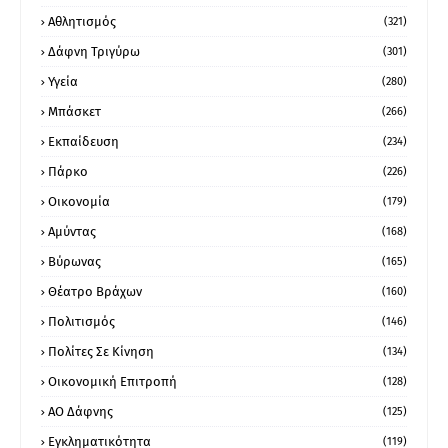
Αθλητισμός
(321)
Δάφνη Τριγύρω
(301)
Υγεία
(280)
Μπάσκετ
(266)
Εκπαίδευση
(234)
Πάρκο
(226)
Οικονομία
(179)
Αμύντας
(168)
Βύρωνας
(165)
Θέατρο Βράχων
(160)
Πολιτισμός
(146)
Πολίτες Σε Κίνηση
(134)
Οικονομική Επιτροπή
(128)
ΑΟ Δάφνης
(125)
Εγκληματικότητα
(119)