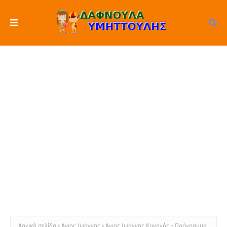
Αρχική σελίδα
Άγιος Ιωάννης
Άγιος Ιωάννης Κυνηγός - Πρόγραμμα