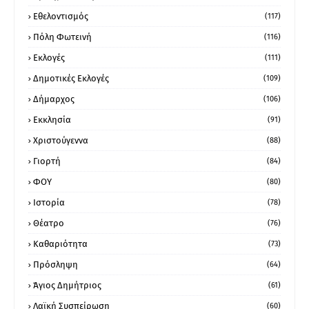
Εθελοντισμός
(117)
Πόλη Φωτεινή
(116)
Εκλογές
(111)
Δημοτικές Εκλογές
(109)
Δήμαρχος
(106)
Εκκλησία
(91)
Χριστούγεννα
(88)
Γιορτή
(84)
ΦΟΥ
(80)
Ιστορία
(78)
Θέατρο
(76)
Καθαριότητα
(73)
Πρόσληψη
(64)
Άγιος Δημήτριος
(61)
Λαϊκή Συσπείρωση
(60)