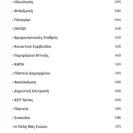
Ηλιούπολη
(49)
Φιλοζωική
(46)
Πανηγύρι
(44)
ΟΚΠΔΥ
(43)
Βρεφονηπιακός Σταθμός
(42)
Κοινοτικό Συμβούλιο
(42)
Περιφέρεια Αττικής
(42)
ΚΑΠΗ
(41)
Πλατεία Δημαρχείου
(41)
Ανακύκλωση
(40)
Δημοτική Επιτροπή
(40)
ΚΕΠ Υγείας
(40)
Πλατεία
(39)
Συναυλία
(38)
Η Πόλη Μάς Ενώνει
(37)