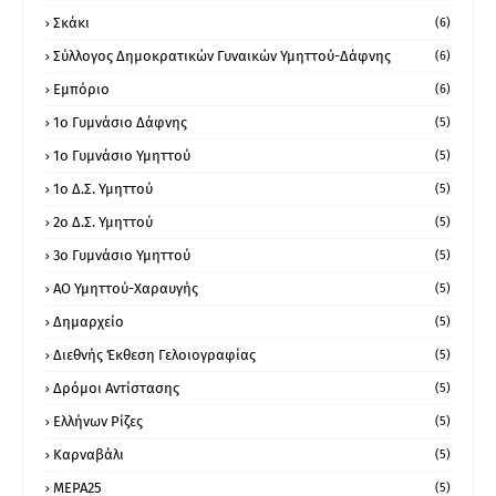
Σκάκι
(6)
Σύλλογος Δημοκρατικών Γυναικών Υμηττού-Δάφνης
(6)
Εμπόριο
(6)
1ο Γυμνάσιο Δάφνης
(5)
1ο Γυμνάσιο Υμηττού
(5)
1ο Δ.Σ. Υμηττού
(5)
2ο Δ.Σ. Υμηττού
(5)
3ο Γυμνάσιο Υμηττού
(5)
ΑΟ Υμηττού-Χαραυγής
(5)
Δημαρχείο
(5)
Διεθνής Έκθεση Γελοιογραφίας
(5)
Δρόμοι Αντίστασης
(5)
Ελλήνων Ρίζες
(5)
Καρναβάλι
(5)
ΜΕΡΑ25
(5)