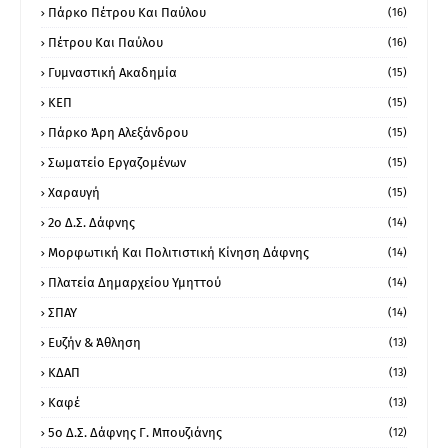
Πάρκο Πέτρου Και Παύλου
(16)
Πέτρου Και Παύλου
(16)
Γυμναστική Ακαδημία
(15)
ΚΕΠ
(15)
Πάρκο Άρη Αλεξάνδρου
(15)
Σωματείο Εργαζομένων
(15)
Χαραυγή
(15)
2ο Δ.Σ. Δάφνης
(14)
Μορφωτική Και Πολιτιστική Κίνηση Δάφνης
(14)
Πλατεία Δημαρχείου Υμηττού
(14)
ΣΠΑΥ
(14)
Ευζήν & Άθληση
(13)
ΚΔΑΠ
(13)
Καφέ
(13)
5ο Δ.Σ. Δάφνης Γ. Μπουζιάνης
(12)