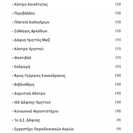
Κέντρο Κοινότητας
(12)
Περιβάλλον
(12)
Πλατεία Καλογήρων
(12)
Σύλλογος Αρκάδων
(12)
Δάφνη Υμηττός Μαζί
(11)
Κάστρο Υμηττού
(11)
Φεστιβάλ
(11)
Εκδρομή
(11)
Άγιος Γεώργιος Κυνοσάργους
(10)
Βιβλιοθήκη
(10)
Δημοτικό Θέατρο
(10)
ΙΕΚ Δάφνης-Υμηττού
(10)
Κοινωνικό Φροντιστήριο
(10)
1ο Δ.Σ. Δάφνης
(9)
Εργαστήρι Παραδοσιακών Χορών
(9)