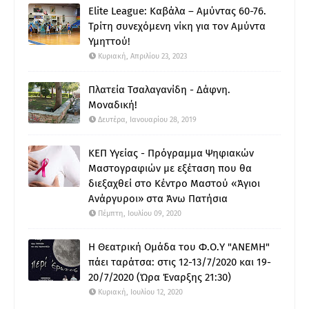
Elite League: Καβάλα – Αμύντας 60-76.
Τρίτη συνεχόμενη νίκη για τον Αμύντα
Υμηττού!
Κυριακή, Απριλίου 23, 2023
Πλατεία Τσαλαγανίδη - Δάφνη.
Μοναδική!
Δευτέρα, Ιανουαρίου 28, 2019
ΚΕΠ Υγείας - Πρόγραμμα Ψηφιακών
Μαστογραφιών με εξέταση που θα
διεξαχθεί στο Κέντρο Μαστού «Άγιοι
Ανάργυροι» στα Άνω Πατήσια
Πέμπτη, Ιουλίου 09, 2020
Η Θεατρική Ομάδα του Φ.Ο.Υ "ΑΝΕΜΗ"
πάει ταράτσα: στις 12-13/7/2020 και 19-
20/7/2020 (Ώρα Έναρξης 21:30)
Κυριακή, Ιουλίου 12, 2020