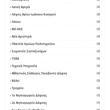
Λαϊκή Αγορά
(2)
Λόφος Αγίου Ιωάννου Κυνηγού
(2)
Λύκου
(2)
ΜΛ-ΚΚΕ
(2)
Νέα Αριστερά
(2)
Πλατεία Ηρώων Πολυτεχνείου
(2)
Σωματείο Συνταξιούχων
(2)
ΤΕΒΑ
(2)
Τεχνική Υπηρεσία
(2)
Αθλητικός Σύλλογος Ταεκβοντο Δάφνη
(2)
Βόλεϊ
(2)
Τροχαίο
(2)
1ο Νηπιαγωγείο Δάφνης
(1)
2ο Νηπιαγωγείο Δάφνης
(1)