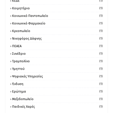
ΚΕΔΕ
(1)
Κοιμητήριο
(1)
Κοινωνικό Παντοπωλείο
(1)
Κοινωνικό Φαρμακείο
(1)
Κρεοπωλείο
(1)
Νικηφόρος Δάφνης
(1)
ΠΕΑΕΑ
(1)
Συνέδριο
(1)
Τραμπολίνο
(1)
Υμηττού
(1)
Ψηφιακές Υπηρεσίες
(1)
Ένδυση
(1)
Ερώτημα
(1)
Μεζεδοπωλείο
(1)
Παιδικές Χαρές
(1)