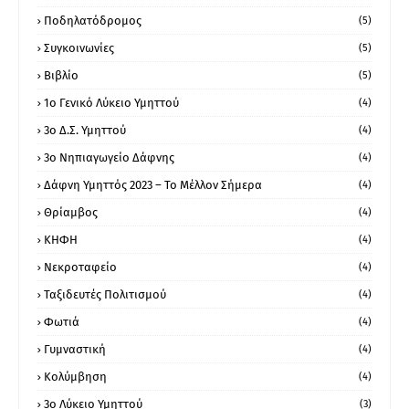
Ποδηλατόδρομος
(5)
Συγκοινωνίες
(5)
Βιβλίο
(5)
1ο Γενικό Λύκειο Υμηττού
(4)
3ο Δ.Σ. Υμηττού
(4)
3ο Νηπιαγωγείο Δάφνης
(4)
Δάφνη Υμηττός 2023 – Το Μέλλον Σήμερα
(4)
Θρίαμβος
(4)
ΚΗΦΗ
(4)
Νεκροταφείο
(4)
Ταξιδευτές Πολιτισμού
(4)
Φωτιά
(4)
Γυμναστική
(4)
Κολύμβηση
(4)
3ο Λύκειο Υμηττού
(3)