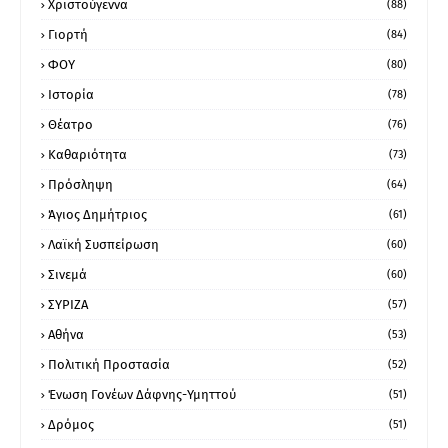
Χριστούγεννα
(88)
Γιορτή
(84)
ΦΟΥ
(80)
Ιστορία
(78)
Θέατρο
(76)
Καθαριότητα
(73)
Πρόσληψη
(64)
Άγιος Δημήτριος
(61)
Λαϊκή Συσπείρωση
(60)
Σινεμά
(60)
ΣΥΡΙΖΑ
(57)
Αθήνα
(53)
Πολιτική Προστασία
(52)
Ένωση Γονέων Δάφνης-Υμηττού
(51)
Δρόμος
(51)