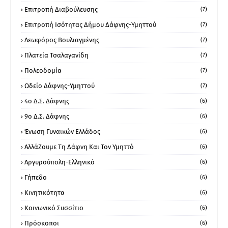
Επιτροπή Διαβούλευσης
(7)
Επιτροπή Ισότητας Δήμου Δάφνης-Υμηττού
(7)
Λεωφόρος Βουλιαγμένης
(7)
Πλατεία Τσαλαγανίδη
(7)
Πολεοδομία
(7)
Ωδείο Δάφνης-Υμηττού
(7)
4ο Δ.Σ. Δάφνης
(6)
9ο Δ.Σ. Δάφνης
(6)
Ένωση Γυναικών Ελλάδος
(6)
ΑλλάΖουμε Τη Δάφνη Και Τον Υμηττό
(6)
Αργυρούπολη-Ελληνικό
(6)
Γήπεδο
(6)
Κινητικότητα
(6)
Κοινωνικό Συσσίτιο
(6)
Πρόσκοποι
(6)