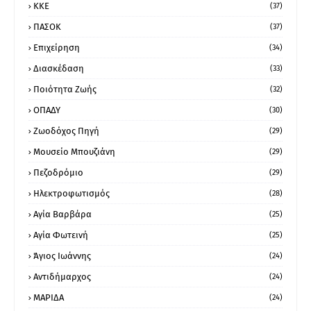
ΚΚΕ
(37)
ΠΑΣΟΚ
(37)
Επιχείρηση
(34)
Διασκέδαση
(33)
Ποιότητα Ζωής
(32)
ΟΠΑΔΥ
(30)
Ζωοδόχος Πηγή
(29)
Μουσείο Μπουζιάνη
(29)
Πεζοδρόμιο
(29)
Ηλεκτροφωτισμός
(28)
Αγία Βαρβάρα
(25)
Αγία Φωτεινή
(25)
Άγιος Ιωάννης
(24)
Αντιδήμαρχος
(24)
ΜΑΡΙΔΑ
(24)