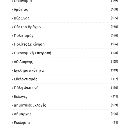
Οικονομία
(179)
Αμύντας
(168)
Βύρωνας
(165)
Θέατρο Βράχων
(160)
Πολιτισμός
(146)
Πολίτες Σε Κίνηση
(134)
Οικονομική Επιτροπή
(128)
ΑΟ Δάφνης
(125)
Εγκληματικότητα
(119)
Εθελοντισμός
(117)
Πόλη Φωτεινή
(116)
Εκλογές
(111)
Δημοτικές Εκλογές
(109)
Δήμαρχος
(106)
Εκκλησία
(91)