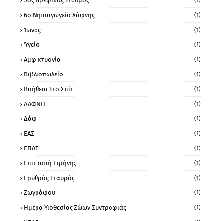
5ος Βρεφικός Σταθμός
(1)
6ο Νηπιαγωγείο Δάφνης
(1)
Ίωνας
(1)
Ύγεία
(1)
Αμφικτυονία
(1)
Βιβλιοπωλείο
(1)
Βοήθεια Στο Σπίτι
(1)
ΔΑΦΝΗ
(1)
Δάφ
(1)
ΕΑΣ
(1)
ΕΠΑΣ
(1)
Επιτροπή Ειρήνης
(1)
Ερυθρός Σταυρός
(1)
Ζωγράφου
(1)
Ημέρα Υιοθεσίας Ζώων Συντροφιάς
(1)