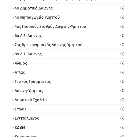
4ο Δημοτικό Δάφνης
(2)
4ο Νηπιαγωγείο Υμηττού
(2)
4ος Παιδικός Σταθμός Δάφνης-Υμηττού
(2)
6ο Δ.Σ. Δάφνης
(2)
7ος Βρεφονηπιακός Δάφνης-Υμηττού
(2)
8ο Δ.Σ. Δάφνης
(2)
Άλιμος
(2)
Άτλας
(2)
Γενικός Γραμματέας
(2)
Δάφνη-Υμηττός
(2)
Δημοτικό Σχολείο
(2)
ΕΥΔΑΠ
(2)
Εντεταλμένος
(2)
ΚΔΒΜ
(2)
Καισαριανή
(2)