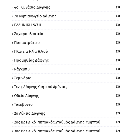
4ο Γυμνάσιο Δάφνης
(3)
7ο Νηπιαγωγείο Δάφνης
(3)
ΕΛΛΗΝΙΚΗ ΛΥΣΗ
(3)
Ζαχαροπλαστείο
(3)
Παπαστράτειο
(3)
Πλατεία Ηλία Ηλιού
(3)
Προμηθέας Δάφνης
(3)
Ράγκμπυ
(3)
Σεμινάριο
(3)
Τένις Δάφνης Υμηττού Αμύντας
(3)
Ωδείο Δάφνης
(3)
Ταεκβοντο
(3)
2ο Λύκειο Δάφνης
(2)
2ος Βρεφικό-Νηπιακός Σταθμός Δάφνης-Υμηττού
(2)
3ος Βρεφικό-Νηπιακός Σταθμός Δάφνης-Υμηττού
(2)