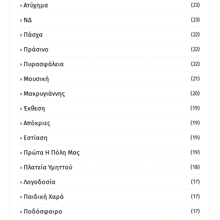
Ατύχημα
(23)
ΝΔ
(23)
Πάσχα
(22)
Πράσινο
(22)
Πυρασφάλεια
(22)
Μουσική
(21)
Μακρυγιάννης
(20)
Έκθεση
(19)
Απόκριες
(19)
Εστίαση
(19)
Πρώτα Η Πόλη Μας
(19)
Πλατεία Υμηττού
(18)
Λογοδοσία
(17)
Παιδική Χαρά
(17)
Ποδόσφαιρο
(17)