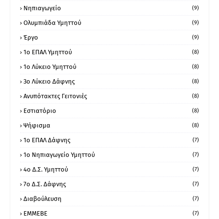
Νηπιαγωγείο
(9)
Ολυμπιάδα Υμηττού
(9)
Έργο
(9)
1o ΕΠΑΛ Υμηττού
(8)
1ο Λύκειο Υμηττού
(8)
3ο Λύκειο Δάφνης
(8)
Ανυπότακτες Γειτονιές
(8)
Εστιατόριο
(8)
Ψήφισμα
(8)
1ο ΕΠΑΛ Δάφνης
(7)
1ο Νηπιαγωγείο Υμηττού
(7)
4ο Δ.Σ. Υμηττού
(7)
7ο Δ.Σ. Δάφνης
(7)
Διαβούλευση
(7)
ΕΜΜΕΒΕ
(7)