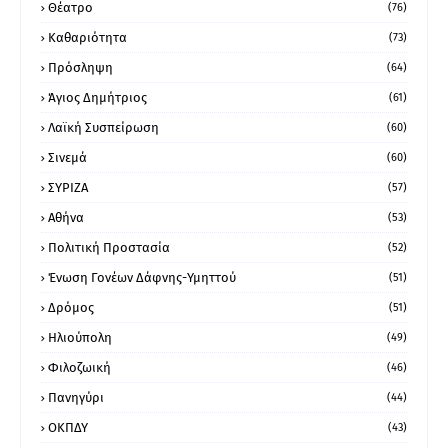
Θέατρο
(76)
Καθαριότητα
(73)
Πρόσληψη
(64)
Άγιος Δημήτριος
(61)
Λαϊκή Συσπείρωση
(60)
Σινεμά
(60)
ΣΥΡΙΖΑ
(57)
Αθήνα
(53)
Πολιτική Προστασία
(52)
Ένωση Γονέων Δάφνης-Υμηττού
(51)
Δρόμος
(51)
Ηλιούπολη
(49)
Φιλοζωική
(46)
Πανηγύρι
(44)
ΟΚΠΔΥ
(43)