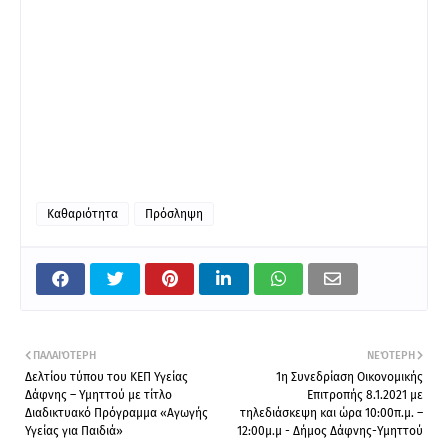
Καθαριότητα
Πρόσληψη
ΠΑΛΑΙΌΤΕΡΗ
ΝΕΌΤΕΡΗ
Δελτίου τύπου του ΚΕΠ Υγείας
1η Συνεδρίαση Οικονομικής
Δάφνης – Υμηττού με τίτλο
Επιτροπής 8.1.2021 με
Διαδικτυακό Πρόγραμμα «Αγωγής
τηλεδιάσκεψη και ώρα 10:00π.μ. –
Υγείας για Παιδιά»
12:00μ.μ - Δήμος Δάφνης-Υμηττού