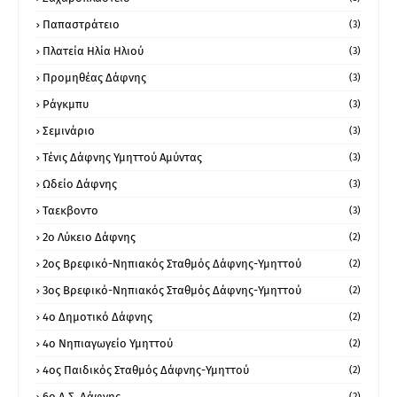
Παπαστράτειο
(3)
Πλατεία Ηλία Ηλιού
(3)
Προμηθέας Δάφνης
(3)
Ράγκμπυ
(3)
Σεμινάριο
(3)
Τένις Δάφνης Υμηττού Αμύντας
(3)
Ωδείο Δάφνης
(3)
Ταεκβοντο
(3)
2ο Λύκειο Δάφνης
(2)
2ος Βρεφικό-Νηπιακός Σταθμός Δάφνης-Υμηττού
(2)
3ος Βρεφικό-Νηπιακός Σταθμός Δάφνης-Υμηττού
(2)
4ο Δημοτικό Δάφνης
(2)
4ο Νηπιαγωγείο Υμηττού
(2)
4ος Παιδικός Σταθμός Δάφνης-Υμηττού
(2)
6ο Δ.Σ. Δάφνης
(2)