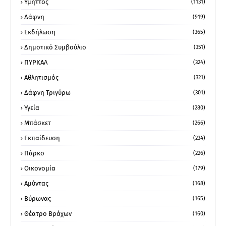
Υμηττός
(1131)
Δάφνη
(919)
Εκδήλωση
(365)
Δημοτικό Συμβούλιο
(351)
ΠΥΡΚΑΛ
(324)
Αθλητισμός
(321)
Δάφνη Τριγύρω
(301)
Υγεία
(280)
Μπάσκετ
(266)
Εκπαίδευση
(234)
Πάρκο
(226)
Οικονομία
(179)
Αμύντας
(168)
Βύρωνας
(165)
Θέατρο Βράχων
(160)