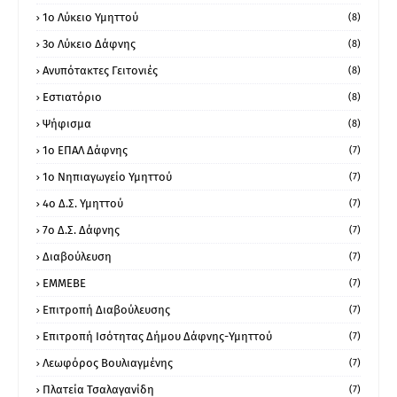
1ο Λύκειο Υμηττού
(8)
3ο Λύκειο Δάφνης
(8)
Ανυπότακτες Γειτονιές
(8)
Εστιατόριο
(8)
Ψήφισμα
(8)
1ο ΕΠΑΛ Δάφνης
(7)
1ο Νηπιαγωγείο Υμηττού
(7)
4ο Δ.Σ. Υμηττού
(7)
7ο Δ.Σ. Δάφνης
(7)
Διαβούλευση
(7)
ΕΜΜΕΒΕ
(7)
Επιτροπή Διαβούλευσης
(7)
Επιτροπή Ισότητας Δήμου Δάφνης-Υμηττού
(7)
Λεωφόρος Βουλιαγμένης
(7)
Πλατεία Τσαλαγανίδη
(7)