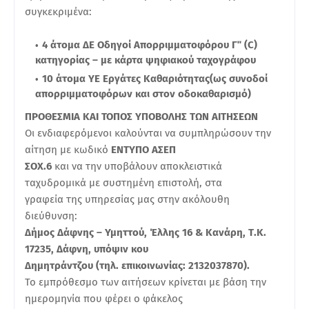
συγκεκριμένα:
4 άτομα ΔΕ Οδηγοί Απορριμματοφόρου
Γ΄΄ (C)
κατηγορίας – με κάρτα ψηφιακού ταχογράφου
10 άτομα ΥΕ Εργάτες Καθαριότητας
(ως συνοδοί
απορριμματοφόρων
και στον οδοκαθαρισμό)
ΠΡΟΘΕΣΜΙΑ ΚΑΙ ΤΟΠΟΣ ΥΠΟΒΟΛΗΣ ΤΩΝ ΑΙΤΗΣΕΩΝ
Οι ενδιαφερόμενοι καλούνται να συμπληρώσουν την
αίτηση με κωδικό
ΕΝΤΥΠΟ ΑΣΕΠ
ΣΟΧ.6
και να την υποβάλουν αποκλειστικά
ταχυδρομικά με συστημένη επιστολή, στα
γραφεία της υπηρεσίας μας στην ακόλουθη
διεύθυνση:
Δήμος Δάφνης – Υμηττού, Έλλης 16 & Κανάρη, Τ.Κ.
17235, Δάφνη, υπόψιν κου
Δημητράντζου (τηλ. επικοινωνίας: 2132037870).
Το εμπρόθεσμο των αιτήσεων κρίνεται με βάση την
ημερομηνία που φέρει ο φάκελος