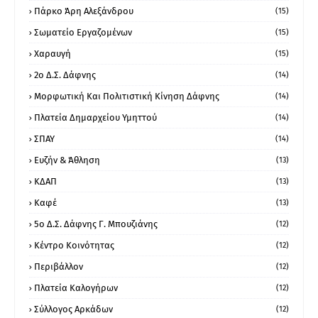
Πάρκο Άρη Αλεξάνδρου
(15)
Σωματείο Εργαζομένων
(15)
Χαραυγή
(15)
2ο Δ.Σ. Δάφνης
(14)
Μορφωτική Και Πολιτιστική Κίνηση Δάφνης
(14)
Πλατεία Δημαρχείου Υμηττού
(14)
ΣΠΑΥ
(14)
Ευζήν & Άθληση
(13)
ΚΔΑΠ
(13)
Καφέ
(13)
5ο Δ.Σ. Δάφνης Γ. Μπουζιάνης
(12)
Κέντρο Κοινότητας
(12)
Περιβάλλον
(12)
Πλατεία Καλογήρων
(12)
Σύλλογος Αρκάδων
(12)