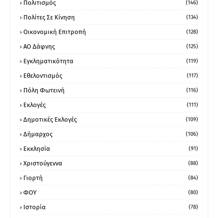
Πολιτισμός
(146)
Πολίτες Σε Κίνηση
(134)
Οικονομική Επιτροπή
(128)
ΑΟ Δάφνης
(125)
Εγκληματικότητα
(119)
Εθελοντισμός
(117)
Πόλη Φωτεινή
(116)
Εκλογές
(111)
Δημοτικές Εκλογές
(109)
Δήμαρχος
(106)
Εκκλησία
(91)
Χριστούγεννα
(88)
Γιορτή
(84)
ΦΟΥ
(80)
Ιστορία
(78)