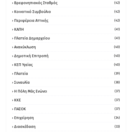
Βρεφονηπιακός Σταθμός
(42)
Κοινοτικό Συμβούλιο
(42)
Περιφέρεια Αττικής
(42)
ΚΑΠΗ
(41)
Πλατεία Δημαρχείου
(41)
Ανακύκλωση
(40)
Δημοτική Επιτροπή
(40)
ΚΕΠ Υγείας
(40)
Πλατεία
(39)
Συναυλία
(38)
Η Πόλη Μάς Ενώνει
(37)
ΚΚΕ
(37)
ΠΑΣΟΚ
(37)
Επιχείρηση
(34)
Διασκέδαση
(33)