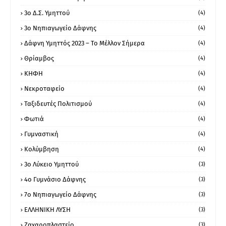
3ο Δ.Σ. Υμηττού
(4)
3ο Νηπιαγωγείο Δάφνης
(4)
Δάφνη Υμηττός 2023 – Το Μέλλον Σήμερα
(4)
Θρίαμβος
(4)
ΚΗΦΗ
(4)
Νεκροταφείο
(4)
Ταξιδευτές Πολιτισμού
(4)
Φωτιά
(4)
Γυμναστική
(4)
Κολύμβηση
(4)
3ο Λύκειο Υμηττού
(3)
4ο Γυμνάσιο Δάφνης
(3)
7ο Νηπιαγωγείο Δάφνης
(3)
ΕΛΛΗΝΙΚΗ ΛΥΣΗ
(3)
Ζαχαροπλαστείο
(3)