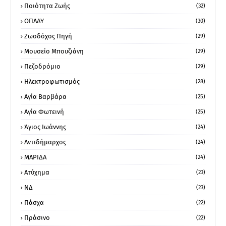
Ποιότητα Ζωής
(32)
ΟΠΑΔΥ
(30)
Ζωοδόχος Πηγή
(29)
Μουσείο Μπουζιάνη
(29)
Πεζοδρόμιο
(29)
Ηλεκτροφωτισμός
(28)
Αγία Βαρβάρα
(25)
Αγία Φωτεινή
(25)
Άγιος Ιωάννης
(24)
Αντιδήμαρχος
(24)
ΜΑΡΙΔΑ
(24)
Ατύχημα
(23)
ΝΔ
(23)
Πάσχα
(22)
Πράσινο
(22)