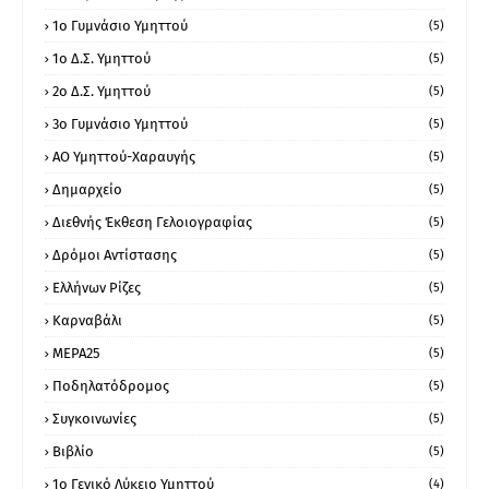
1ο Γυμνάσιο Υμηττού
(5)
1ο Δ.Σ. Υμηττού
(5)
2ο Δ.Σ. Υμηττού
(5)
3ο Γυμνάσιο Υμηττού
(5)
ΑΟ Υμηττού-Χαραυγής
(5)
Δημαρχείο
(5)
Διεθνής Έκθεση Γελοιογραφίας
(5)
Δρόμοι Αντίστασης
(5)
Ελλήνων Ρίζες
(5)
Καρναβάλι
(5)
ΜΕΡΑ25
(5)
Ποδηλατόδρομος
(5)
Συγκοινωνίες
(5)
Βιβλίο
(5)
1ο Γενικό Λύκειο Υμηττού
(4)