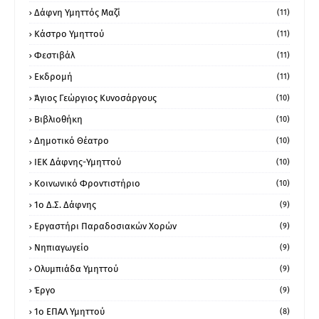
Δάφνη Υμηττός Μαζί
(11)
Κάστρο Υμηττού
(11)
Φεστιβάλ
(11)
Εκδρομή
(11)
Άγιος Γεώργιος Κυνοσάργους
(10)
Βιβλιοθήκη
(10)
Δημοτικό Θέατρο
(10)
ΙΕΚ Δάφνης-Υμηττού
(10)
Κοινωνικό Φροντιστήριο
(10)
1ο Δ.Σ. Δάφνης
(9)
Εργαστήρι Παραδοσιακών Χορών
(9)
Νηπιαγωγείο
(9)
Ολυμπιάδα Υμηττού
(9)
Έργο
(9)
1o ΕΠΑΛ Υμηττού
(8)