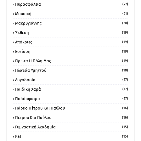
Πυρασφάλεια
(22)
Μουσική
(21)
Μακρυγιάννης
(20)
Έκθεση
(19)
Απόκριες
(19)
Εστίαση
(19)
Πρώτα Η Πόλη Μας
(19)
Πλατεία Υμηττού
(18)
Λογοδοσία
(17)
Παιδική Χαρά
(17)
Ποδόσφαιρο
(17)
Πάρκο Πέτρου Και Παύλου
(16)
Πέτρου Και Παύλου
(16)
Γυμναστική Ακαδημία
(15)
ΚΕΠ
(15)