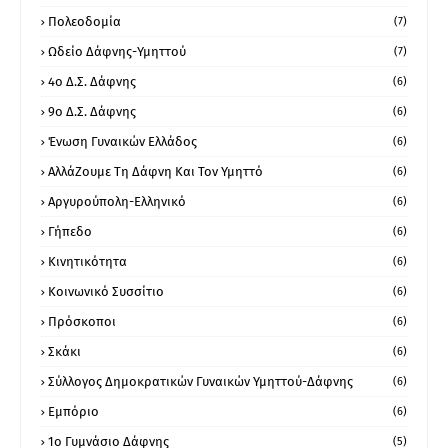
Πολεοδομία
(7)
Ωδείο Δάφνης-Υμηττού
(7)
4ο Δ.Σ. Δάφνης
(6)
9ο Δ.Σ. Δάφνης
(6)
Ένωση Γυναικών Ελλάδος
(6)
ΑλλάΖουμε Τη Δάφνη Και Τον Υμηττό
(6)
Αργυρούπολη-Ελληνικό
(6)
Γήπεδο
(6)
Κινητικότητα
(6)
Κοινωνικό Συσσίτιο
(6)
Πρόσκοποι
(6)
Σκάκι
(6)
Σύλλογος Δημοκρατικών Γυναικών Υμηττού-Δάφνης
(6)
Εμπόριο
(6)
1ο Γυμνάσιο Δάφνης
(5)