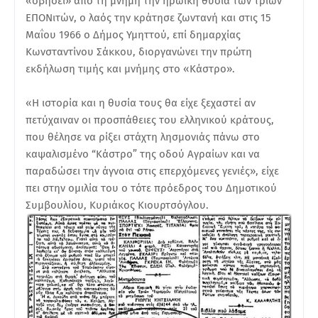
«σβήσει» από τη μνήμη την ηρωική θυσία των τριών
ΕΠΟΝιτών, ο λαός την κράτησε ζωντανή και στις 15
Μαΐου 1966 ο Δήμος Υμηττού, επί δημαρχίας
Κωνσταντίνου Σάκκου, διοργανώνει την πρώτη
εκδήλωση τιμής και μνήμης στο «Κάστρο».
«Η ιστορία και η θυσία τους θα είχε ξεχαστεί αν
πετύχαιναν οι προσπάθειες του ελληνικού κράτους,
που θέλησε να ρίξει στάχτη λησμονιάς πάνω στο
καψαλισμένο “Κάστρο” της οδού Αγραίων και να
παραδώσει την άγνοια στις επερχόμενες γενιές», είχε
πει στην ομιλία του ο τότε πρόεδρος του Δημοτικού
Συμβουλίου, Κυριάκος Κιουρτσόγλου.