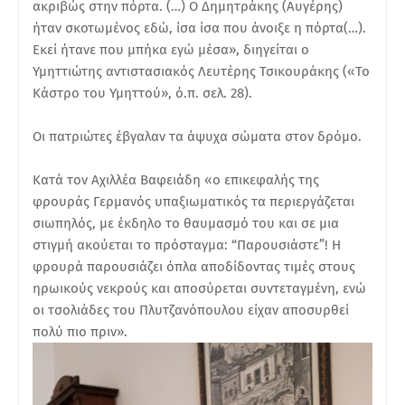
ακριβώς στην πόρτα. (…) Ο Δημητράκης (Αυγέρης)
ήταν σκοτωμένος εδώ, ίσα ίσα που άνοιξε η πόρτα(…).
Εκεί ήτανε που μπήκα εγώ μέσα», διηγείται ο
Υμηττιώτης αντιστασιακός Λευτέρης Τσικουράκης («Το
Κάστρο του Υμηττού», ό.π. σελ. 28).
Οι πατριώτες έβγαλαν τα άψυχα σώματα στον δρόμο.
Κατά τον Αχιλλέα Βαφειάδη «ο επικεφαλής της
φρουράς Γερμανός υπαξιωματικός τα περιεργάζεται
σιωπηλός, με έκδηλο το θαυμασμό του και σε μια
στιγμή ακούεται το πρόσταγμα: “Παρουσιάστε”! Η
φρουρά παρουσιάζει όπλα αποδίδοντας τιμές στους
ηρωικούς νεκρούς και αποσύρεται συντεταγμένη, ενώ
οι τσολιάδες του Πλυτζανόπουλου είχαν αποσυρθεί
πολύ πιο πριν».