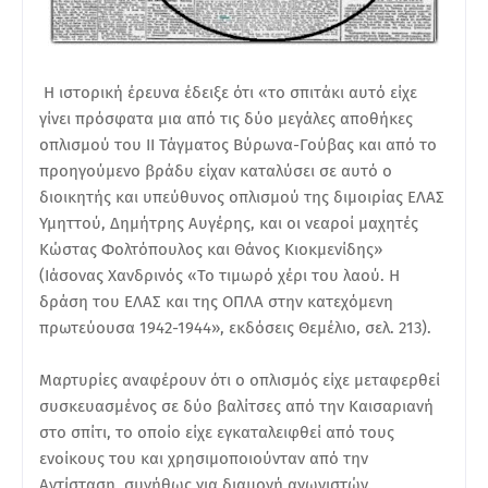
Η ιστορική έρευνα έδειξε ότι «το σπιτάκι αυτό είχε
γίνει πρόσφατα μια από τις δύο μεγάλες αποθήκες
οπλισμού του ΙΙ Τάγματος Βύρωνα-Γούβας και από το
προηγούμενο βράδυ είχαν καταλύσει σε αυτό ο
διοικητής και υπεύθυνος οπλισμού της διμοιρίας ΕΛΑΣ
Υμηττού, Δημήτρης Αυγέρης, και οι νεαροί μαχητές
Κώστας Φολτόπουλος και Θάνος Κιοκμενίδης»
(Ιάσονας Χανδρινός «Το τιμωρό χέρι του λαού. Η
δράση του ΕΛΑΣ και της ΟΠΛΑ στην κατεχόμενη
πρωτεύουσα 1942-1944», εκδόσεις Θεμέλιο, σελ. 213).
Μαρτυρίες αναφέρουν ότι ο οπλισμός είχε μεταφερθεί
συσκευασμένος σε δύο βαλίτσες από την Καισαριανή
στο σπίτι, το οποίο είχε εγκαταλειφθεί από τους
ενοίκους του και χρησιμοποιούνταν από την
Αντίσταση, συνήθως για διαμονή αγωνιστών.