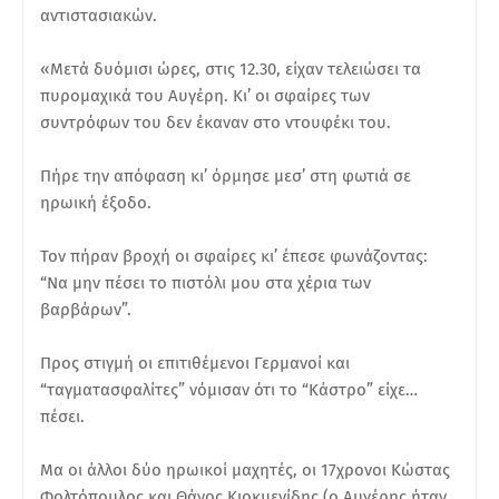
αντιστασιακών.
«Μετά δυόμισι ώρες, στις 12.30, είχαν τελειώσει τα
πυρομαχικά του Αυγέρη. Κι’ οι σφαίρες των
συντρόφων του δεν έκαναν στο ντουφέκι του.
Πήρε την απόφαση κι’ όρμησε μεσ’ στη φωτιά σε
ηρωική έξοδο.
Τον πήραν βροχή οι σφαίρες κι’ έπεσε φωνάζοντας:
“Να μην πέσει το πιστόλι μου στα χέρια των
βαρβάρων”.
Προς στιγμή οι επιτιθέμενοι Γερμανοί και
“ταγματασφαλίτες” νόμισαν ότι το “Κάστρο” είχε…
πέσει.
Μα οι άλλοι δύο ηρωικοί μαχητές, οι 17χρονοι Κώστας
Φολτόπουλος και Θάνος Κιοκμενίδης (ο Αυγέρης ήταν