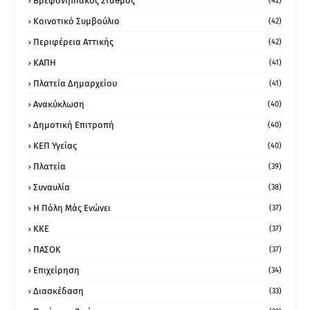
Βρεφονηπιακός Σταθμός
(42)
Κοινοτικό Συμβούλιο
(42)
Περιφέρεια Αττικής
(42)
ΚΑΠΗ
(41)
Πλατεία Δημαρχείου
(41)
Ανακύκλωση
(40)
Δημοτική Επιτροπή
(40)
ΚΕΠ Υγείας
(40)
Πλατεία
(39)
Συναυλία
(38)
Η Πόλη Μάς Ενώνει
(37)
ΚΚΕ
(37)
ΠΑΣΟΚ
(37)
Επιχείρηση
(34)
Διασκέδαση
(33)