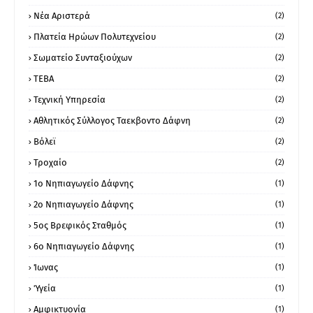
Νέα Αριστερά
(2)
Πλατεία Ηρώων Πολυτεχνείου
(2)
Σωματείο Συνταξιούχων
(2)
ΤΕΒΑ
(2)
Τεχνική Υπηρεσία
(2)
Αθλητικός Σύλλογος Ταεκβοντο Δάφνη
(2)
Βόλεϊ
(2)
Τροχαίο
(2)
1ο Νηπιαγωγείο Δάφνης
(1)
2ο Νηπιαγωγείο Δάφνης
(1)
5ος Βρεφικός Σταθμός
(1)
6ο Νηπιαγωγείο Δάφνης
(1)
Ίωνας
(1)
Ύγεία
(1)
Αμφικτυονία
(1)