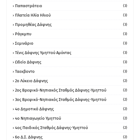
Παπαστράτειο
(3)
Πλατεία Ηλία Ηλιού
(3)
Προμηθέας Δάφνης
(3)
Ράγκμπυ
(3)
Σεμινάριο
(3)
Τένις Δάφνης Υμηττού Αμύντας
(3)
Ωδείο Δάφνης
(3)
Ταεκβοντο
(3)
2ο Λύκειο Δάφνης
(2)
2ος Βρεφικό-Νηπιακός Σταθμός Δάφνης-Υμηττού
(2)
3ος Βρεφικό-Νηπιακός Σταθμός Δάφνης-Υμηττού
(2)
4ο Δημοτικό Δάφνης
(2)
4ο Νηπιαγωγείο Υμηττού
(2)
4ος Παιδικός Σταθμός Δάφνης-Υμηττού
(2)
6ο Δ.Σ. Δάφνης
(2)