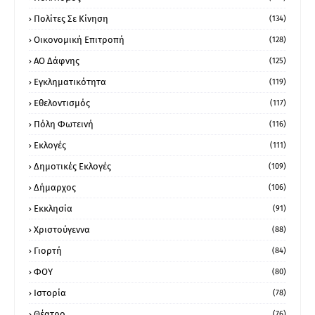
Πολίτες Σε Κίνηση
(134)
Οικονομική Επιτροπή
(128)
ΑΟ Δάφνης
(125)
Εγκληματικότητα
(119)
Εθελοντισμός
(117)
Πόλη Φωτεινή
(116)
Εκλογές
(111)
Δημοτικές Εκλογές
(109)
Δήμαρχος
(106)
Εκκλησία
(91)
Χριστούγεννα
(88)
Γιορτή
(84)
ΦΟΥ
(80)
Ιστορία
(78)
Θέατρο
(76)