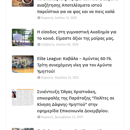
αναζήτησης Αποτελέσματα ιστού
παρεΐστικα για να φας και να πιεις καλά
Κυριακή, Ιουλίου 12, 2020
Η είσοδος στη γυμναστική Ακαδημία για
το κοινό. Είμαστε άξιοι της μοίρας μας.
Σάββατο, Ιουνίου 06, 2020
Elite League: Καβάλα – Αμύντας 60-76.
Τρίτη συνεχόμενη νίκη για τον Αμύντα
Υμηττού!
Κυριακή, Απριλίου 23, 2023
Συνέντευξη Όλγας Χριστινάκη,
επικεφαλής της Παράταξης "Πολίτες σε
Κίνηση Δάφνης-Υμηττού" στην
εφημερίδα Επικοινωνία Δεκεμβρίου.
Κυριακή, Δεκεμβρίου 22, 2019