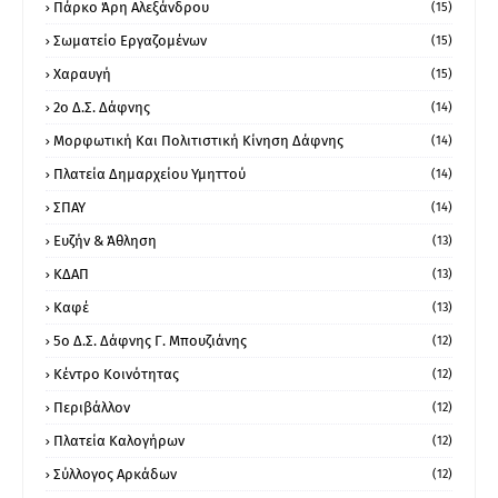
Πάρκο Άρη Αλεξάνδρου
(15)
Σωματείο Εργαζομένων
(15)
Χαραυγή
(15)
2ο Δ.Σ. Δάφνης
(14)
Μορφωτική Και Πολιτιστική Κίνηση Δάφνης
(14)
Πλατεία Δημαρχείου Υμηττού
(14)
ΣΠΑΥ
(14)
Ευζήν & Άθληση
(13)
ΚΔΑΠ
(13)
Καφέ
(13)
5ο Δ.Σ. Δάφνης Γ. Μπουζιάνης
(12)
Κέντρο Κοινότητας
(12)
Περιβάλλον
(12)
Πλατεία Καλογήρων
(12)
Σύλλογος Αρκάδων
(12)