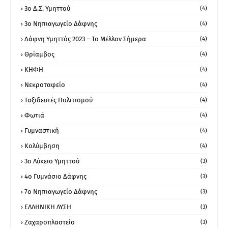
3ο Δ.Σ. Υμηττού
(4)
3ο Νηπιαγωγείο Δάφνης
(4)
Δάφνη Υμηττός 2023 – Το Μέλλον Σήμερα
(4)
Θρίαμβος
(4)
ΚΗΦΗ
(4)
Νεκροταφείο
(4)
Ταξιδευτές Πολιτισμού
(4)
Φωτιά
(4)
Γυμναστική
(4)
Κολύμβηση
(4)
3ο Λύκειο Υμηττού
(3)
4ο Γυμνάσιο Δάφνης
(3)
7ο Νηπιαγωγείο Δάφνης
(3)
ΕΛΛΗΝΙΚΗ ΛΥΣΗ
(3)
Ζαχαροπλαστείο
(3)