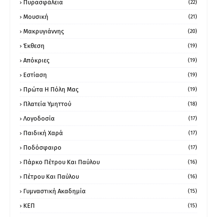
Πυρασφάλεια
(22)
Μουσική
(21)
Μακρυγιάννης
(20)
Έκθεση
(19)
Απόκριες
(19)
Εστίαση
(19)
Πρώτα Η Πόλη Μας
(19)
Πλατεία Υμηττού
(18)
Λογοδοσία
(17)
Παιδική Χαρά
(17)
Ποδόσφαιρο
(17)
Πάρκο Πέτρου Και Παύλου
(16)
Πέτρου Και Παύλου
(16)
Γυμναστική Ακαδημία
(15)
ΚΕΠ
(15)