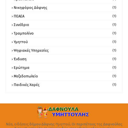
Νικηφόρος Δάφνης
(1)
ΠΕΑΕΑ
(1)
Συνέδριο
(1)
Τραμπολίνο
(1)
Υμηττού
(1)
Ψηφιακές Υπηρεσίες
(1)
Ένδυση
(1)
Ερώτημα
(1)
Μεζεδοπωλείο
(1)
Παιδικές Χαρές
(1)
Νέα, ειδήσεις δήμου Δάφνης-Υμηττού. Οι περιπέτειες της Δαφνούλας