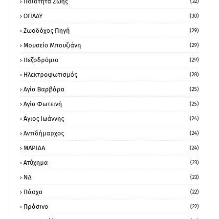
Ποιότητα Ζωής
(32)
ΟΠΑΔΥ
(30)
Ζωοδόχος Πηγή
(29)
Μουσείο Μπουζιάνη
(29)
Πεζοδρόμιο
(29)
Ηλεκτροφωτισμός
(28)
Αγία Βαρβάρα
(25)
Αγία Φωτεινή
(25)
Άγιος Ιωάννης
(24)
Αντιδήμαρχος
(24)
ΜΑΡΙΔΑ
(24)
Ατύχημα
(23)
ΝΔ
(23)
Πάσχα
(22)
Πράσινο
(22)