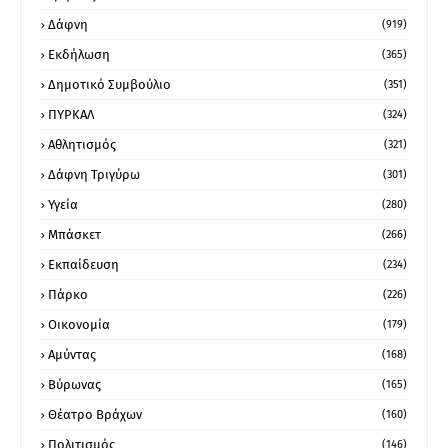
Δάφνη
(919)
Εκδήλωση
(365)
Δημοτικό Συμβούλιο
(351)
ΠΥΡΚΑΛ
(324)
Αθλητισμός
(321)
Δάφνη Τριγύρω
(301)
Υγεία
(280)
Μπάσκετ
(266)
Εκπαίδευση
(234)
Πάρκο
(226)
Οικονομία
(179)
Αμύντας
(168)
Βύρωνας
(165)
Θέατρο Βράχων
(160)
Πολιτισμός
(146)