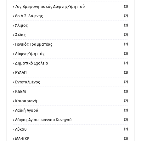
7ος Βρεφονηπιακός Δάφνης-Υμηττού
(2)
8ο Δ.Σ. Δάφνης
(2)
Άλιμος
(2)
Άτλας
(2)
Γενικός Γραμματέας
(2)
Δάφνη-Υμηττός
(2)
Δημοτικό Σχολείο
(2)
ΕΥΔΑΠ
(2)
Εντεταλμένος
(2)
ΚΔΒΜ
(2)
Καισαριανή
(2)
Λαϊκή Αγορά
(2)
Λόφος Αγίου Ιωάννου Κυνηγού
(2)
Λύκου
(2)
ΜΛ-ΚΚΕ
(2)