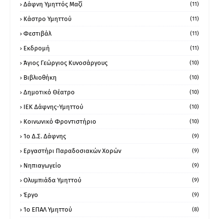
Δάφνη Υμηττός Μαζί
(11)
Κάστρο Υμηττού
(11)
Φεστιβάλ
(11)
Εκδρομή
(11)
Άγιος Γεώργιος Κυνοσάργους
(10)
Βιβλιοθήκη
(10)
Δημοτικό Θέατρο
(10)
ΙΕΚ Δάφνης-Υμηττού
(10)
Κοινωνικό Φροντιστήριο
(10)
1ο Δ.Σ. Δάφνης
(9)
Εργαστήρι Παραδοσιακών Χορών
(9)
Νηπιαγωγείο
(9)
Ολυμπιάδα Υμηττού
(9)
Έργο
(9)
1o ΕΠΑΛ Υμηττού
(8)