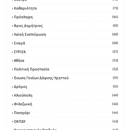
Καθαριότητα
(73)
Πρόσληψη
(64)
Άγιος Δημήτριος
(61)
Λαϊκή Συσπείρωση
(60)
Σινεμά
(60)
ΣΥΡΙΖΑ
(57)
Αθήνα
(53)
Πολιτική Προστασία
(52)
Ένωση Γονέων Δάφνης-Υμηττού
(51)
Δρόμος
(51)
Ηλιούπολη
(49)
Φιλοζωική
(46)
Πανηγύρι
(44)
ΟΚΠΔΥ
(43)