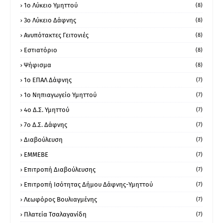
1ο Λύκειο Υμηττού
(8)
3ο Λύκειο Δάφνης
(8)
Ανυπότακτες Γειτονιές
(8)
Εστιατόριο
(8)
Ψήφισμα
(8)
1ο ΕΠΑΛ Δάφνης
(7)
1ο Νηπιαγωγείο Υμηττού
(7)
4ο Δ.Σ. Υμηττού
(7)
7ο Δ.Σ. Δάφνης
(7)
Διαβούλευση
(7)
ΕΜΜΕΒΕ
(7)
Επιτροπή Διαβούλευσης
(7)
Επιτροπή Ισότητας Δήμου Δάφνης-Υμηττού
(7)
Λεωφόρος Βουλιαγμένης
(7)
Πλατεία Τσαλαγανίδη
(7)