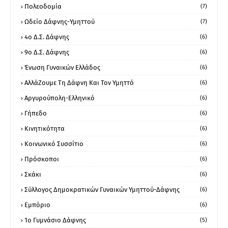
Πολεοδομία
(7)
Ωδείο Δάφνης-Υμηττού
(7)
4ο Δ.Σ. Δάφνης
(6)
9ο Δ.Σ. Δάφνης
(6)
Ένωση Γυναικών Ελλάδος
(6)
ΑλλάΖουμε Τη Δάφνη Και Τον Υμηττό
(6)
Αργυρούπολη-Ελληνικό
(6)
Γήπεδο
(6)
Κινητικότητα
(6)
Κοινωνικό Συσσίτιο
(6)
Πρόσκοποι
(6)
Σκάκι
(6)
Σύλλογος Δημοκρατικών Γυναικών Υμηττού-Δάφνης
(6)
Εμπόριο
(6)
1ο Γυμνάσιο Δάφνης
(5)