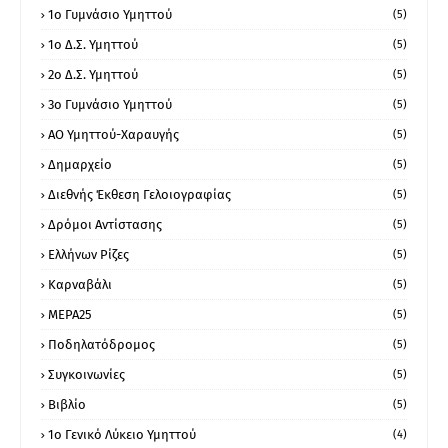
1ο Γυμνάσιο Υμηττού
(5)
1ο Δ.Σ. Υμηττού
(5)
2ο Δ.Σ. Υμηττού
(5)
3ο Γυμνάσιο Υμηττού
(5)
ΑΟ Υμηττού-Χαραυγής
(5)
Δημαρχείο
(5)
Διεθνής Έκθεση Γελοιογραφίας
(5)
Δρόμοι Αντίστασης
(5)
Ελλήνων Ρίζες
(5)
Καρναβάλι
(5)
ΜΕΡΑ25
(5)
Ποδηλατόδρομος
(5)
Συγκοινωνίες
(5)
Βιβλίο
(5)
1ο Γενικό Λύκειο Υμηττού
(4)