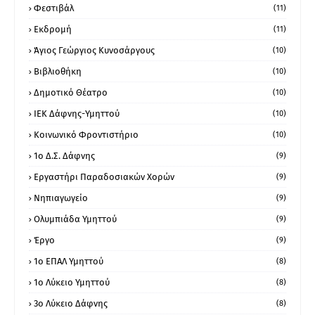
Φεστιβάλ
(11)
Εκδρομή
(11)
Άγιος Γεώργιος Κυνοσάργους
(10)
Βιβλιοθήκη
(10)
Δημοτικό Θέατρο
(10)
ΙΕΚ Δάφνης-Υμηττού
(10)
Κοινωνικό Φροντιστήριο
(10)
1ο Δ.Σ. Δάφνης
(9)
Εργαστήρι Παραδοσιακών Χορών
(9)
Νηπιαγωγείο
(9)
Ολυμπιάδα Υμηττού
(9)
Έργο
(9)
1o ΕΠΑΛ Υμηττού
(8)
1ο Λύκειο Υμηττού
(8)
3ο Λύκειο Δάφνης
(8)