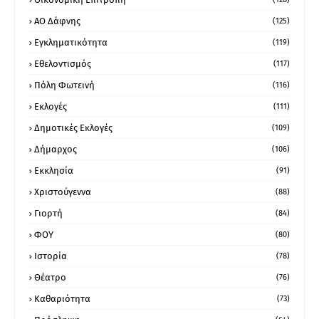
ΑΟ Δάφνης
(125)
Εγκληματικότητα
(119)
Εθελοντισμός
(117)
Πόλη Φωτεινή
(116)
Εκλογές
(111)
Δημοτικές Εκλογές
(109)
Δήμαρχος
(106)
Εκκλησία
(91)
Χριστούγεννα
(88)
Γιορτή
(84)
ΦΟΥ
(80)
Ιστορία
(78)
Θέατρο
(76)
Καθαριότητα
(73)