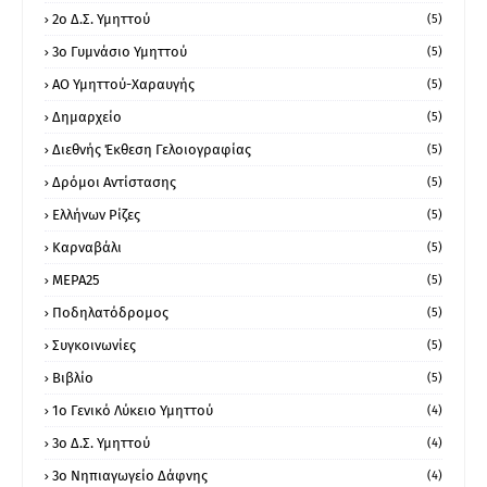
2ο Δ.Σ. Υμηττού
(5)
3ο Γυμνάσιο Υμηττού
(5)
ΑΟ Υμηττού-Χαραυγής
(5)
Δημαρχείο
(5)
Διεθνής Έκθεση Γελοιογραφίας
(5)
Δρόμοι Αντίστασης
(5)
Ελλήνων Ρίζες
(5)
Καρναβάλι
(5)
ΜΕΡΑ25
(5)
Ποδηλατόδρομος
(5)
Συγκοινωνίες
(5)
Βιβλίο
(5)
1ο Γενικό Λύκειο Υμηττού
(4)
3ο Δ.Σ. Υμηττού
(4)
3ο Νηπιαγωγείο Δάφνης
(4)