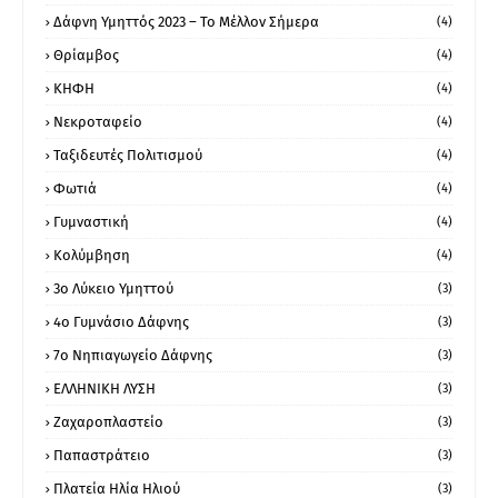
Δάφνη Υμηττός 2023 – Το Μέλλον Σήμερα
(4)
Θρίαμβος
(4)
ΚΗΦΗ
(4)
Νεκροταφείο
(4)
Ταξιδευτές Πολιτισμού
(4)
Φωτιά
(4)
Γυμναστική
(4)
Κολύμβηση
(4)
3ο Λύκειο Υμηττού
(3)
4ο Γυμνάσιο Δάφνης
(3)
7ο Νηπιαγωγείο Δάφνης
(3)
ΕΛΛΗΝΙΚΗ ΛΥΣΗ
(3)
Ζαχαροπλαστείο
(3)
Παπαστράτειο
(3)
Πλατεία Ηλία Ηλιού
(3)