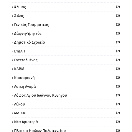
Άλιμος
(2)
Άτλας
(2)
Γενικός Γραμματέας
(2)
Δάφνη-Υμηττός
(2)
Δημοτικό Σχολείο
(2)
ΕΥΔΑΠ
(2)
Εντεταλμένος
(2)
ΚΔΒΜ
(2)
Καισαριανή
(2)
Λαϊκή Αγορά
(2)
Λόφος Αγίου Ιωάννου Κυνηγού
(2)
Λύκου
(2)
ΜΛ-ΚΚΕ
(2)
Νέα Αριστερά
(2)
Πλατεία Ηρώων Πολυτεχνείου
(2)