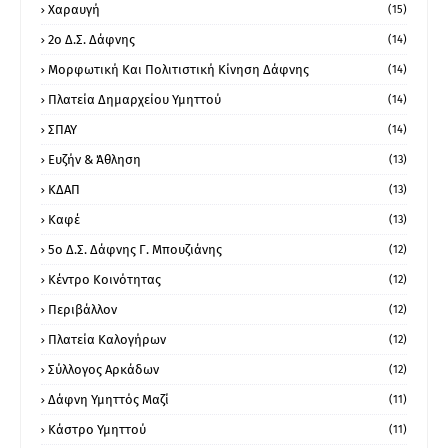
Χαραυγή
(15)
2ο Δ.Σ. Δάφνης
(14)
Μορφωτική Και Πολιτιστική Κίνηση Δάφνης
(14)
Πλατεία Δημαρχείου Υμηττού
(14)
ΣΠΑΥ
(14)
Ευζήν & Άθληση
(13)
ΚΔΑΠ
(13)
Καφέ
(13)
5ο Δ.Σ. Δάφνης Γ. Μπουζιάνης
(12)
Κέντρο Κοινότητας
(12)
Περιβάλλον
(12)
Πλατεία Καλογήρων
(12)
Σύλλογος Αρκάδων
(12)
Δάφνη Υμηττός Μαζί
(11)
Κάστρο Υμηττού
(11)