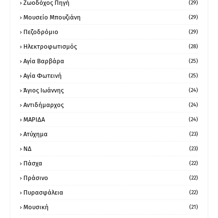
Ζωοδόχος Πηγή
(29)
Μουσείο Μπουζιάνη
(29)
Πεζοδρόμιο
(29)
Ηλεκτροφωτισμός
(28)
Αγία Βαρβάρα
(25)
Αγία Φωτεινή
(25)
Άγιος Ιωάννης
(24)
Αντιδήμαρχος
(24)
ΜΑΡΙΔΑ
(24)
Ατύχημα
(23)
ΝΔ
(23)
Πάσχα
(22)
Πράσινο
(22)
Πυρασφάλεια
(22)
Μουσική
(21)