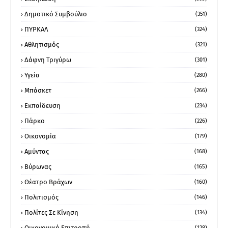
Δημοτικό Συμβούλιο
(351)
ΠΥΡΚΑΛ
(324)
Αθλητισμός
(321)
Δάφνη Τριγύρω
(301)
Υγεία
(280)
Μπάσκετ
(266)
Εκπαίδευση
(234)
Πάρκο
(226)
Οικονομία
(179)
Αμύντας
(168)
Βύρωνας
(165)
Θέατρο Βράχων
(160)
Πολιτισμός
(146)
Πολίτες Σε Κίνηση
(134)
Οικονομική Επιτροπή
(128)