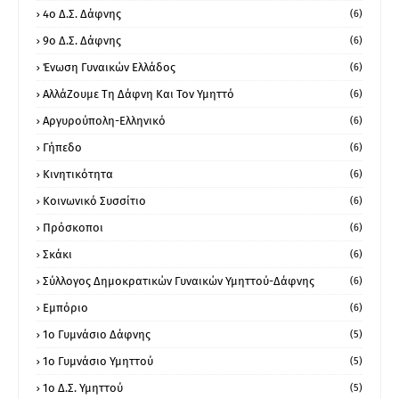
4ο Δ.Σ. Δάφνης
(6)
9ο Δ.Σ. Δάφνης
(6)
Ένωση Γυναικών Ελλάδος
(6)
ΑλλάΖουμε Τη Δάφνη Και Τον Υμηττό
(6)
Αργυρούπολη-Ελληνικό
(6)
Γήπεδο
(6)
Κινητικότητα
(6)
Κοινωνικό Συσσίτιο
(6)
Πρόσκοποι
(6)
Σκάκι
(6)
Σύλλογος Δημοκρατικών Γυναικών Υμηττού-Δάφνης
(6)
Εμπόριο
(6)
1ο Γυμνάσιο Δάφνης
(5)
1ο Γυμνάσιο Υμηττού
(5)
1ο Δ.Σ. Υμηττού
(5)