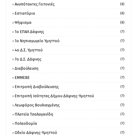
Ανυπότακτες Γειτονιές
(8)
Εστιατόριο
(8)
Ψήφισμα
(8)
1ο ΕΠΑΛ Δάφνης
(7)
1ο Νηπιαγωγείο Υμηττού
(7)
4ο Δ.Σ. Υμηττού
(7)
7ο Δ.Σ. Δάφνης
(7)
Διαβούλευση
(7)
ΕΜΜΕΒΕ
(7)
Επιτροπή Διαβούλευσης
(7)
Επιτροπή Ισότητας Δήμου Δάφνης-Υμηττού
(7)
Λεωφόρος Βουλιαγμένης
(7)
Πλατεία Τσαλαγανίδη
(7)
Πολεοδομία
(7)
Ωδείο Δάφνης-Υμηττού
(7)