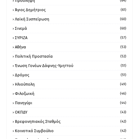
Πρόσληψη
(64)
Άγιος Δημήτριος
(61)
Λαϊκή Συσπείρωση
(60)
Σινεμά
(60)
ΣΥΡΙΖΑ
(57)
Αθήνα
(53)
Πολιτική Προστασία
(52)
Ένωση Γονέων Δάφνης-Υμηττού
(51)
Δρόμος
(51)
Ηλιούπολη
(49)
Φιλοζωική
(46)
Πανηγύρι
(44)
ΟΚΠΔΥ
(43)
Βρεφονηπιακός Σταθμός
(42)
Κοινοτικό Συμβούλιο
(42)