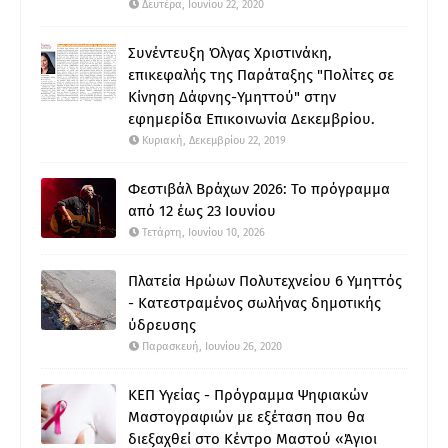
Δευτέρα, Ιουνίου 22, 2020
Συνέντευξη Όλγας Χριστινάκη,
επικεφαλής της Παράταξης "Πολίτες σε
Κίνηση Δάφνης-Υμηττού" στην
εφημερίδα Επικοινωνία Δεκεμβρίου.
Κυριακή, Δεκεμβρίου 22, 2019
Φεστιβάλ Βράχων 2026: Το πρόγραμμα
από 12 έως 23 Ιουνίου
Τετάρτη, Ιουνίου 10, 2026
Πλατεία Ηρώων Πολυτεχνείου 6 Υμηττός
- Κατεστραμένος σωλήνας δημοτικής
ύδρευσης
Παρασκευή, Ιουνίου 26, 2020
ΚΕΠ Υγείας - Πρόγραμμα Ψηφιακών
Μαστογραφιών με εξέταση που θα
διεξαχθεί στο Κέντρο Μαστού «Άγιοι