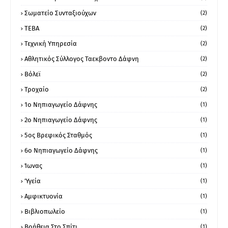
Σωματείο Συνταξιούχων
(2)
ΤΕΒΑ
(2)
Τεχνική Υπηρεσία
(2)
Αθλητικός Σύλλογος Ταεκβοντο Δάφνη
(2)
Βόλεϊ
(2)
Τροχαίο
(2)
1ο Νηπιαγωγείο Δάφνης
(1)
2ο Νηπιαγωγείο Δάφνης
(1)
5ος Βρεφικός Σταθμός
(1)
6ο Νηπιαγωγείο Δάφνης
(1)
Ίωνας
(1)
Ύγεία
(1)
Αμφικτυονία
(1)
Βιβλιοπωλείο
(1)
Βοήθεια Στο Σπίτι
(1)