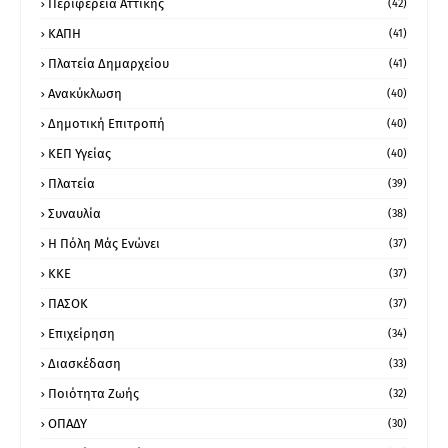
Περιφέρεια Αττικής
(42)
ΚΑΠΗ
(41)
Πλατεία Δημαρχείου
(41)
Ανακύκλωση
(40)
Δημοτική Επιτροπή
(40)
ΚΕΠ Υγείας
(40)
Πλατεία
(39)
Συναυλία
(38)
Η Πόλη Μάς Ενώνει
(37)
ΚΚΕ
(37)
ΠΑΣΟΚ
(37)
Επιχείρηση
(34)
Διασκέδαση
(33)
Ποιότητα Ζωής
(32)
ΟΠΑΔΥ
(30)