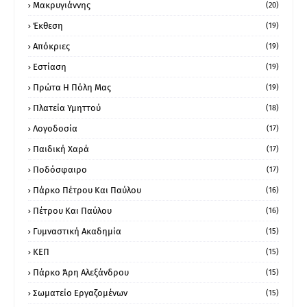
Μακρυγιάννης
(20)
Έκθεση
(19)
Απόκριες
(19)
Εστίαση
(19)
Πρώτα Η Πόλη Μας
(19)
Πλατεία Υμηττού
(18)
Λογοδοσία
(17)
Παιδική Χαρά
(17)
Ποδόσφαιρο
(17)
Πάρκο Πέτρου Και Παύλου
(16)
Πέτρου Και Παύλου
(16)
Γυμναστική Ακαδημία
(15)
ΚΕΠ
(15)
Πάρκο Άρη Αλεξάνδρου
(15)
Σωματείο Εργαζομένων
(15)