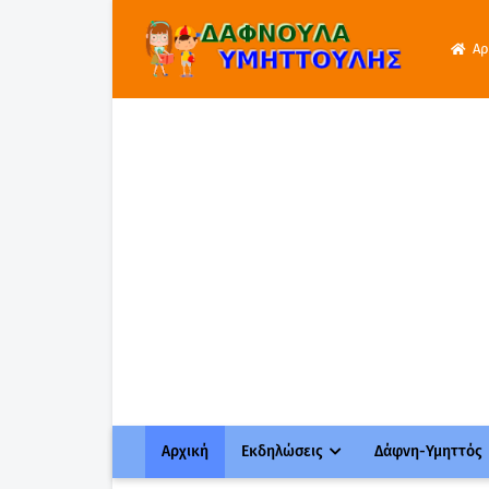
Αρ
Αρχική
Εκδηλώσεις
Δάφνη-Υμηττός