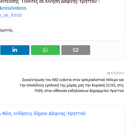
ολίτευσης "Πολίτες σε Κίνηση Δάφνης-Υμηττού":
inisi/videos
_se_kinisi
Υμηττός
ΝΕΌΤΕΡΗ
Συγκέντρωση του ΚΚΕ ενάντια στον ιμπεριαλιστικό πόλεμο και
την επικίνδυνη εμπλοκή της χώρας μας την Κυριακή 22/03, στις
11:00, στην αίθουσα εκδηλώσεων Δημαρχείου Υμηττού
Νέα, ειδήσεις δήμου Δάφνης-Υμηττού