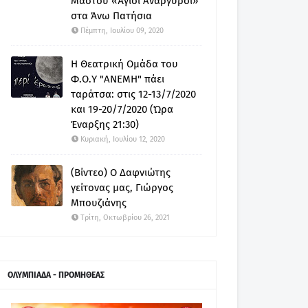
Μαστού «Άγιοι Ανάργυροι»
στα Άνω Πατήσια
Πέμπτη, Ιουλίου 09, 2020
Η Θεατρική Ομάδα του
Φ.Ο.Υ "ΑΝΕΜΗ" πάει
ταράτσα: στις 12-13/7/2020
και 19-20/7/2020 (Ώρα
Έναρξης 21:30)
Κυριακή, Ιουλίου 12, 2020
(Βίντεο) Ο Δαφνιώτης
γείτονας μας, Γιώργος
Μπουζιάνης
Τρίτη, Οκτωβρίου 26, 2021
ΟΛΥΜΠΙΑΔΑ - ΠΡΟΜΗΘΕΑΣ