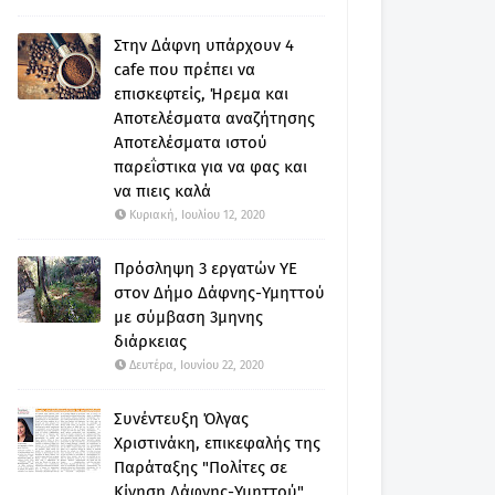
Στην Δάφνη υπάρχουν 4
cafe που πρέπει να
επισκεφτείς, Ήρεμα και
Αποτελέσματα αναζήτησης
Αποτελέσματα ιστού
παρεΐστικα για να φας και
να πιεις καλά
Κυριακή, Ιουλίου 12, 2020
Πρόσληψη 3 εργατών ΥΕ
στον Δήμο Δάφνης-Υμηττού
με σύμβαση 3μηνης
διάρκειας
Δευτέρα, Ιουνίου 22, 2020
Συνέντευξη Όλγας
Χριστινάκη, επικεφαλής της
Παράταξης "Πολίτες σε
Κίνηση Δάφνης-Υμηττού"