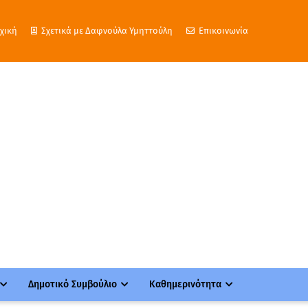
χική
Σχετικά με Δαφνούλα Υμηττούλη
Επικοινωνία
Δημοτικό Συμβούλιο
Καθημερινότητα