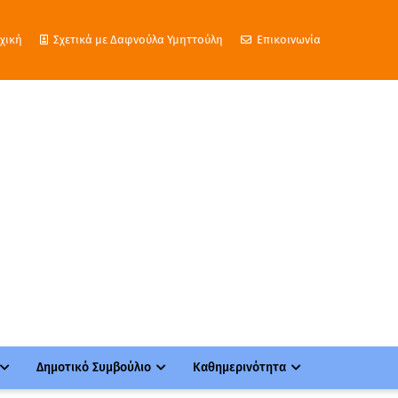
χική
Σχετικά με Δαφνούλα Υμηττούλη
Επικοινωνία
Δημοτικό Συμβούλιο
Καθημερινότητα