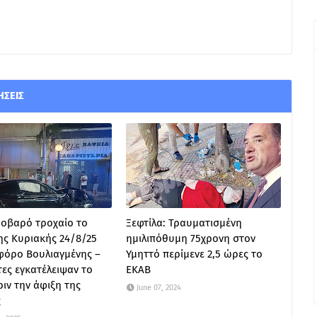
ΉΣΕΙΣ
Σοβαρό τροχαίο το
Ξεφτίλα: Τραυματισμένη
ης Κυριακής 24/8/25
ημιλιπόθυμη 75χρονη στον
φόρο Βουλιαγμένης –
Υμηττό περίμενε 2,5 ώρες το
τες εγκατέλειψαν το
ΕΚΑΒ
ιν την άφιξη της
June 07, 2024
ς