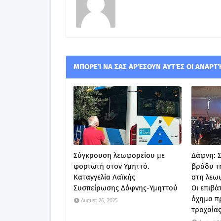
ΜΠΟΡΕΊ ΝΑ ΣΑΣ ΑΡΈΣΟΥΝ ΑΥΤΈΣ ΟΙ ΑΝΑΡΤ
Σύγκρουση λεωφορείου με
Δάφνη: 
φορτωτή στον Υμηττό.
βράδυ τ
Καταγγελία Λαϊκής
στη λεω
Συσπείρωσης Δάφνης-Υμηττού
Οι επιβά
όχημα πρ
August 26, 2025
τροχαία