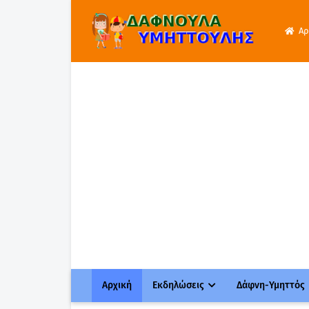
Αρ
Αρχική
Εκδηλώσεις
Δάφνη-Υμηττός