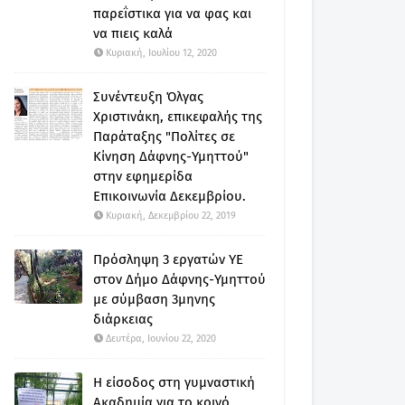
παρεΐστικα για να φας και
να πιεις καλά
Κυριακή, Ιουλίου 12, 2020
Συνέντευξη Όλγας
Χριστινάκη, επικεφαλής της
Παράταξης "Πολίτες σε
Κίνηση Δάφνης-Υμηττού"
στην εφημερίδα
Επικοινωνία Δεκεμβρίου.
Κυριακή, Δεκεμβρίου 22, 2019
Πρόσληψη 3 εργατών ΥΕ
στον Δήμο Δάφνης-Υμηττού
με σύμβαση 3μηνης
διάρκειας
Δευτέρα, Ιουνίου 22, 2020
Η είσοδος στη γυμναστική
Ακαδημία για το κοινό.