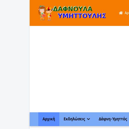
Αρ
Αρχική
Εκδηλώσεις
Δάφνη-Υμηττός