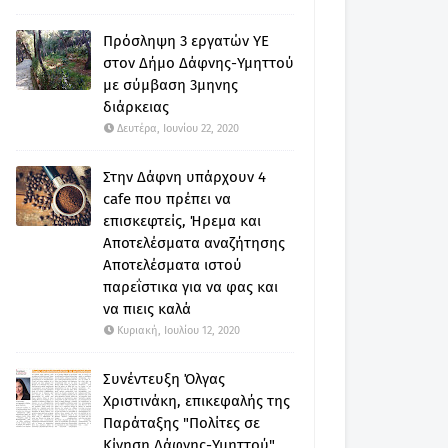
Πρόσληψη 3 εργατών ΥΕ
στον Δήμο Δάφνης-Υμηττού
με σύμβαση 3μηνης
διάρκειας
Δευτέρα, Ιουνίου 22, 2020
Στην Δάφνη υπάρχουν 4
cafe που πρέπει να
επισκεφτείς, Ήρεμα και
Αποτελέσματα αναζήτησης
Αποτελέσματα ιστού
παρεΐστικα για να φας και
να πιεις καλά
Κυριακή, Ιουλίου 12, 2020
Συνέντευξη Όλγας
Χριστινάκη, επικεφαλής της
Παράταξης "Πολίτες σε
Κίνηση Δάφνης-Υμηττού"