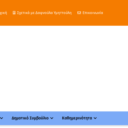
χική
Σχετικά με Δαφνούλα Υμηττούλη
Επικοινωνία
Δημοτικό Συμβούλιο
Καθημερινότητα