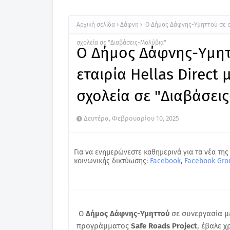
Αρχική σελίδα
Δάφνη
Ο Δήμος Δάφνης-Υμηττού σε συν
σχολεία σε "Διαβάσεις-Μολύβια"
Ο Δήμος Δάφνης-Υμητ
εταιρία Hellas Direct 
σχολεία σε "Διαβάσει
Δευτέρα, Φεβρουαρίου 10, 2025
Για να ενημερώνεστε καθημερινά για τα νέα της
κοινωνικής δικτύωσης:
Facebook
,
Facebook Gro
Ο
Δήμος Δάφνης-Υμηττού
σε συνεργασία μ
προγράμματος
Safe Roads Project
, έβαλε 