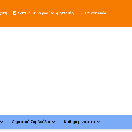
χική
Σχετικά με Δαφνούλα Υμηττούλη
Επικοινωνία
Δημοτικό Συμβούλιο
Καθημερινότητα