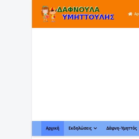
Αρ
Αρχική
Εκδηλώσεις
Δάφνη-Υμηττός