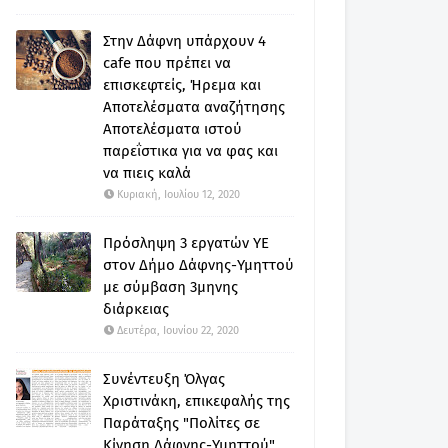
Στην Δάφνη υπάρχουν 4
cafe που πρέπει να
επισκεφτείς, Ήρεμα και
Αποτελέσματα αναζήτησης
Αποτελέσματα ιστού
παρεΐστικα για να φας και
να πιεις καλά
Κυριακή, Ιουλίου 12, 2020
Πρόσληψη 3 εργατών ΥΕ
στον Δήμο Δάφνης-Υμηττού
με σύμβαση 3μηνης
διάρκειας
Δευτέρα, Ιουνίου 22, 2020
Συνέντευξη Όλγας
Χριστινάκη, επικεφαλής της
Παράταξης "Πολίτες σε
Κίνηση Δάφνης-Υμηττού"