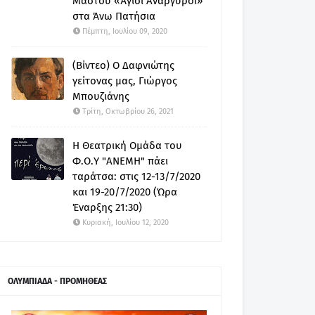
Μαστού «Άγιοι Ανάργυροι»
στα Άνω Πατήσια
Πέμπτη, Ιουλίου 09, 2020
(Βίντεο) Ο Δαφνιώτης
γείτονας μας, Γιώργος
Μπουζιάνης
Τρίτη, Οκτωβρίου 26, 2021
Η Θεατρική Ομάδα του
Φ.Ο.Υ "ΑΝΕΜΗ" πάει
ταράτσα: στις 12-13/7/2020
και 19-20/7/2020 (Ώρα
Έναρξης 21:30)
Κυριακή, Ιουλίου 12, 2020
ΟΛΥΜΠΙΑΔΑ - ΠΡΟΜΗΘΕΑΣ